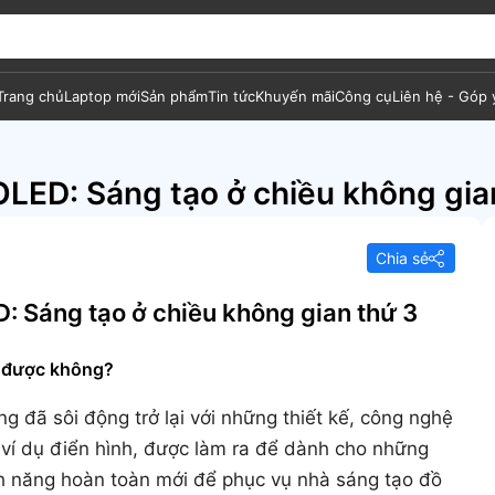
Trang chủ
Laptop mới
Sản phẩm
Tin tức
Khuyến mãi
Công cụ
Liên hệ - Góp 
LED: Sáng tạo ở chiều không gia
Chia sẻ
: Sáng tạo ở chiều không gian thứ 3
n được không?
g đã sôi động trở lại với những thiết kế, công nghệ
 ví dụ điển hình, được làm ra để dành cho những
ính năng hoàn toàn mới để phục vụ nhà sáng tạo đồ