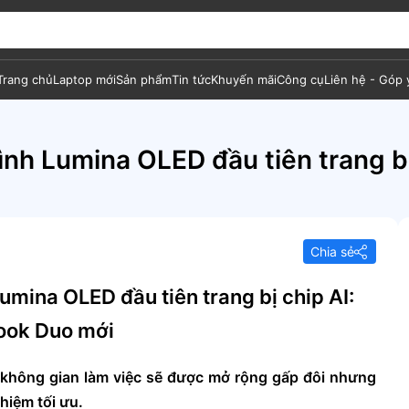
Trang chủ
Laptop mới
Sản phẩm
Tin tức
Khuyến mãi
Công cụ
Liên hệ - Góp 
ình Lumina OLED đầu tiên trang 
Chia sẻ
umina OLED đầu tiên trang bị chip AI:
ook Duo mới
không gian làm việc sẽ được mở rộng gấp đôi nhưng
hiệm tối ưu.