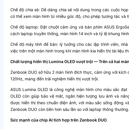
Chế độ chia sẻ: Dễ dàng chia sẻ nội dung trong các cuộc họp
có thể xem màn hình từ nhiều góc độ, cho phép tương tác và t
Chế độ laptop: Đặt chuột cảm ứng và bàn phím ASUS ErgoSe
cách laptop truyền thống, màn hình 14 inch và tỷ lệ khung hình
Chế độ máy tính để bàn: lý tưởng cho các lập trình viên, nh
việc trên một màn hình trong khi màn hình kia hiển thị tài liệ
Chất lượng hiển thị Lumina OLED vượt trội — Trên cả hai mà
Zenbook DUO sở hữu 2 màn hình đích thực, cảm ứng với kích c
120Hz, mang đến trải nghiệm hiển thị vượt trội.
ASUS Lumina OLED là công nghệ màn hình cho màu sắc đạt c
OLED còn giúp bảo vệ mắt, ngăn hiện tượng lưu ảnh và nân
được hiển thị theo chuẩn điện ảnh, với màu sắc sống động và
Zenbook DUO còn bền hơn sáu lần so với laptop thông thường
Sức mạnh của chip AI tích hợp trên Zenbook DUO