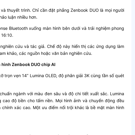
 và thuyết trình. Chỉ cần đặt phẳng Zenbook DUO là mọi người
hảo luận nhiều hơn.
nse Bluetooth xuống màn hình bên dưới và trải nghiệm phong
 16:10.
à nghiên cứu và tác giả. Chế độ này hiển thị các ứng dụng làm
u tham khảo, các nguồn hoặc văn bản nghiên cứu.
n hình Zenbook DUO chip AI
ỡ trọn vẹn 14” Lumina OLED, độ phân giải 3K cùng tần số quét
huẩn ngành với màu đen sâu và độ chi tiết xuất sắc. Lumina
g cao độ bền cho tấm nền. Mọi hình ảnh và chuyển động đều
 chính xác cao. Một ưu điểm nổi trội khác là bề mặt màn hình
.