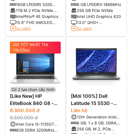
Core™ i7-1260P
to 4.20 GHz , 8 MB
16GB LPDDR5 5200
8 GB LPDDR3-1866MHz
Processor(2.1 GHz up
Smart Cache )
MHz
1TB M.2 PCIe NVMe
256 GB PCIe NVMe
to 4.6 GHz, 18MB
Solid State Drive (M.2
Intel®Iris® XE Graphics
Intel UHD Graphics 620
Cache)
SSD)
15.6″ FHD AMOLED
13.0" QHD+
Display (1920 x 1080)
(3200x2000) Corning
So sánh
So sánh
Gorilla Glass, Cảm ứng
đa điểm (kèm bút)
GIÁ TỐT NHẤT THỊ
TRƯỜNG
Có 2 lựa chọn cấu hình
[Like New] HP
[Mới 100%] Dell
EliteBook 840 G8 -
Latitude 15 5530 -
Mỹ nhân giới Laptop
8.900.000 đ
Mẫu Laptop siêu bảo
Liên hệ
12th Generation Intel®
9.500.000 đ
mật
Core™ i5-1235U (12 MB
8 GB, 1 x 8 GB, DDR4,
Intel Core i5-1135G7
cache, 10 cores, up to
3200 MHz
256 GB, M.2, PCIe
(8MB, up to 4.20GHz)
8GB DDR4 3200MHz
4.40 GHz Turbo)