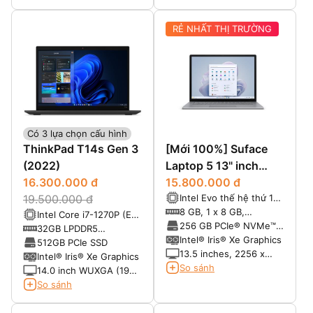
GorillaGlass Victus,
active pen support,
RẺ NHẤT THỊ TRƯỜNG
500-Nit Display
Có 3 lựa chọn cấu hình
ThinkPad T14s Gen 3
[Mới 100%] Suface
(2022)
Laptop 5 13" inch
16.300.000 đ
(2022)
15.800.000 đ
Intel Evo thế hệ thứ 12
19.500.000 đ
- Core i5 1235U 10
8 GB, 1 x 8 GB,
Intel Core i7-1270P (E-
nhân, Turbo Boost 4.40
LPDDR5x
256 GB PCIe® NVMe™
Core Max 3.60 GHz, P-
32GB LPDDR5
GHz, 12 MB Intel®
M.2 SSD
Intel® Iris® Xe Graphics
Core Max 4.80 GHz
4800MHz
512GB PCIe SSD
Smart Cache
13.5 inches, 2256 x
Turbo Boost, 10C12T,
Intel® Iris® Xe Graphics
1504 (201 PPI),
cache 12MB)
So sánh
14.0 inch WUXGA (1920
PixelSense, Gorilla
x 1200) IPS + Touch, độ
So sánh
Glass 3, Touch
sáng 300 nits