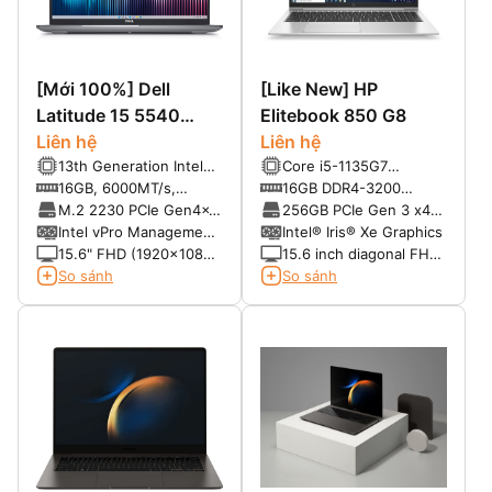
[Mới 100%] Dell
[Like New] HP
Latitude 15 5540
Elitebook 850 G8
(2023)
Liên hệ
Liên hệ
13th Generation Intel®
Core i5-1135G7
Core™ i5-1335U (12 MB
(2.4GHz up to 4.2GHz,
16GB, 6000MT/s,
16GB DDR4-3200
cache, 10 cores, up to
8MB cache)
LPDDR5, integrated,
SDRAM
M.2 2230 PCIe Gen4x4
256GB PCIe Gen 3 x4
4.6 GHz)
Non-ECC
256GB SSD Class 35
NVMe M.2 TLC SSD
Intel vPro Management
Intel® Iris® Xe Graphics
Disabled
15.6" FHD (1920x1080)
15.6 inch diagonal FHD
Non-Touch, AG, IPS,
bent, anti-glare UWVA
So sánh
So sánh
250 nits, FHD Cam,
eDP, 250 nits, 45%
WLAN
NTSC (1920 x 1080)