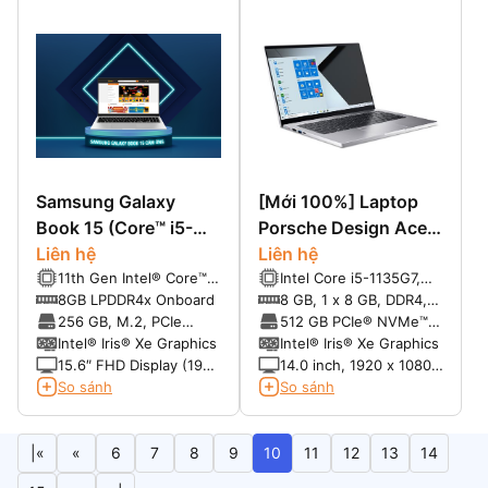
Samsung Galaxy
[Mới 100%] Laptop
Book 15 (Core™ i5-
Porsche Design Acer
1135G7, RAM 8GB,
Liên hệ
Book RS
Liên hệ
11th Gen Intel® Core™
Intel Core i5-1135G7,
SSD 256GB, FHD
Core i5-1135G7 2.80
2.4 GHz-4.2 Ghz, 8MB
8GB LPDDR4x Onboard
8 GB, 1 x 8 GB, DDR4,
Touch)
GHz, up to 4.20 GHz
Cache, 4 nhân 8 luồng
3200 MHz
256 GB, M.2, PCIe
512 GB PCIe® NVMe™
with Turbo Boost 12 MB
NVMe, SSD, Class 35
M.2 SSD
Intel® Iris® Xe Graphics
Intel® Iris® Xe Graphics
Cache
15.6″ FHD Display (1920
14.0 inch, 1920 x 1080
x 1080), touchscreen
Pixels, IPS, 60 Hz, 250
So sánh
So sánh
nits, Anti-glare LED-
backlit
|«
«
6
7
8
9
10
11
12
13
14