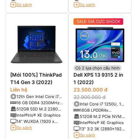
1920*1080 Non-Touch,
Display (1920 x 1080) –
So sánh
So sánh
300 nits
370nits – Touchscreen
SALE GIÁ CỰC SHOCK
Có 2 lựa chọn cấu hình
[Mới 100%] ThinkPad
Dell XPS 13 9315 2 in
T14 Gen 3 (2022)
1 (2022)
Liên hệ
23.500.000 đ
12th Gen Intel Core i7-
32.900.000 đ
1265U (12MB Cache,
16 GB DDR4 3200MHz
Intel Core i7 1250U, 10
3.60GHZ up to
(Nâng tối đa 48G Ram)
512GB SSD M.2 2280
nhân, 12 luồng (12MB
16GB LPDDR4x
4.80GHz, 10 cores, 12
PCIe 3.0x4 NVMe
Intel®Iris® XE Graphics
Cache, Upto 4.70 GHz)
4267MHz
512GB M.2 PCIe NVMe
Threads)
14" WUXGA (1920 x
Solid State Drive
Intel®Iris® XE Graphics
1200), IPS, Anti-Glare,
So sánh
13" 3:2 3K (2880x1920)
Non-Touch, 300 nits,
Touch; AR+AS,
So sánh
60Hz, LED Backlight