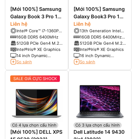
[Mới 100%] Samsung
[Mới 100%] Samsung
Galaxy Book 3 Pro 14
Galaxy Book3 Pro 16
(2023)
Liên hệ
(2023)
Liên hệ
Intel® Core™ i7-1360P
13th Generation Intel
(12-Core, 16-Thread,
Core i7-1360P (12
16GB DDR5 6400MHz
16GB DDR5 6400MHz
18MB Cache, up to
cores, 16 threads, 8-
RAM Onboard
512GB PCIe Gen4 M.2
512GB PCIe Gen4 M.2
5.0GHz Max Turbo
Ecore 3.7GHz, 4-P-core
SSD
SSD
Intel®Iris® XE Graphics
Intel®Iris® XE Graphics
Frequency)
5.0GHz, 18MB Cache)
14 inch Dynamic
16 inch Dynamic
AMOLED 2X, 3K (2880
AMOLED 2X, 3K (2880
So sánh
So sánh
x 1800), 16:10, 120Hz,
x 1800), 16:10, 400 nits,
120% DCI-P3
120Hz, 120% DCI-P3
SALE GIÁ CỰC SHOCK
Có 4 lựa chọn cấu hình
Có 3 lựa chọn cấu hình
[Mới 100%] DELL XPS
Dell Latitude 14 9430