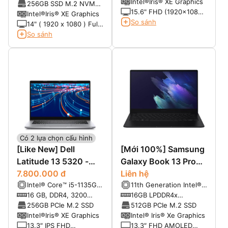
NVMe, SSD, Class 35
Intel®Iris® XE Graphics
(Max 32GB)
256GB SSD M.2 NVMe
15.6" FHD (1920x1080)
(Max 2TB)
Intel®Iris® XE Graphics
Anti Glare, Non-Touch,
So sánh
14" ( 1920 x 1080 ) Full
250 nits, HD Camera,
HD không cảm ứng ,
So sánh
WLAN
Màn hình chống lóa ,
HD webcam
Có 2 lựa chọn cấu hình
[Like New] Dell
[Mới 100%] Samsung
Latitude 13 5320 -
Galaxy Book 13 Pro
Siêu phẩm Laptop
7.800.000 đ
360 (2021)
Liên hệ
Intel® Core™ i5-1135G7
11th Generation Intel®
doanh nhân
(4 Core, 8M cache,
Core™ i7-1165G7 (4-
16 GB, DDR4, 3200
16GB LPDDR4x
base 2.4GHz, up to
Core, 12MB Cache, up
MHz, integrated
4267MHz
256GB PCIe M.2 SSD
512GB PCIe M.2 SSD
4.2GHz)
to 4.7GHz Max Turbo
Intel®Iris® XE Graphics
Intel® Iris® Xe Graphics
Frequency)
13.3″ IPS FHD
13.3″ FHD AMOLED