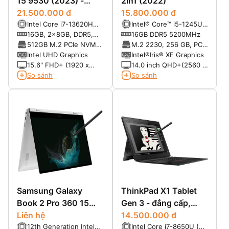
15 9530 (2023) -
2in1 (2022)
Laptop doanh nhân
21.500.000 đ
15.800.000 đ
Intel Core i7-13620H
Intel® Core™ i5-1245U
cao cấp nhất
Up To 4.90GHz (10
(12 MB cache, 10 cores,
16GB, 2x8GB, DDR5,
16GB DDR5 5200MHz
Cores, 16 Threads,
12 threads, upto 4.70
4800MHz
512GB M.2 PCIe NVMe
M.2 2230, 256 GB, PCIe
24MB Cache)
GHz, 20 W)
Solid State Drive
NVMe
Intel UHD Graphics
Intel®Iris® XE Graphics
15.6" FHD+ (1920 x
14.0 inch QHD+(2560 x
1200) InfinityEdge Non-
1600) Touch, IR
So sánh
So sánh
Touch Anti-Glare 500-
Camera, Mic and
Nit Display
SafeShutter,
ComfortView+
Samsung Galaxy
ThinkPad X1 Tablet
Book 2 Pro 360 15
Gen 3 - đẳng cấp,
(2022)
Liên hệ
sang trọng, tinh tế
14.500.000 đ
12th Generation Intel
Intel Core i7-8650U (Up