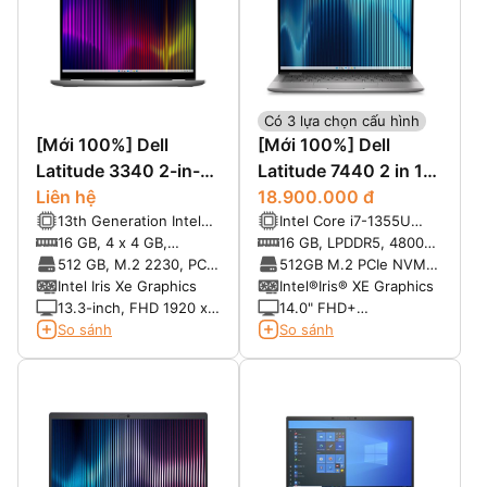
Có 3 lựa chọn cấu hình
[Mới 100%] Dell
[Mới 100%] Dell
Latitude 3340 2-in-1
Latitude 7440 2 in 1
(2023)
Liên hệ
(2023)
18.900.000 đ
13th Generation Intel®
Intel Core i7-1355U
Core™ i5-1335U (12 MB
vPro® (10 Cores, 12
16 GB, 4 x 4 GB,
16 GB, LPDDR5, 4800
cache, 10 cores, 12
Threads, 8-E-Core
LPDDR5, 4800 MT/s,
MT/s, integrated
512 GB, M.2 2230, PCIe
512GB M.2 PCIe NVMe
threads, up to 4.60
3.7GHz, 2-P-Core 5.0
integrated, dual-
NVMe, SSD, Class 35
Solid State Drive, Class
Intel Iris Xe Graphics
Intel®Iris® XE Graphics
GHz Turbo)
GHz, 12MB Cache)
channel
35
13.3-inch, FHD 1920 x
14.0" FHD+
1080, 60 Hz, anti-glare,
(1920x1200) Anti-glare,
So sánh
So sánh
passive touch, 45%
IPS, Touch, Pen support
NTSC, 250 nits, wide-
viewing angle
(WVA)/in-plane
switching (IPS)