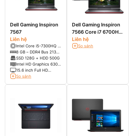
Dell Gaming Inspiron
Dell Gaming Inspiron
7567
7566 Core i7 6700HQ,
Liên hệ
SSD 128G + HDD 1T,
Liên hệ
Intel Core i5-7300HQ (4
So sánh
VGA GTX 960 4G
nhân 4 luồng) , Turbo
8 GB – DDR4 Bus 2133
3.5 GHz, 6MB Cache
(Up max 32G – 2 slot)
SSD 128G + HDD 500G
Intel HD Graphics 630 +
Nvidia GTX 1050- 4G
15.6 inch Full HD
chạy song song
(1920×1080)
So sánh