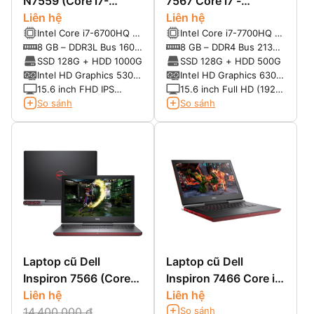
N7559 (Core i7-
7567 Core i7 -
6700HQ, SSD 128G +
Liên hệ
7700HQ, VGA GTX
Liên hệ
Intel Core i7-6700HQ (4
Intel Core i7-7700HQ (4
HDD 1TB, VGA 4GB
1050 4G
nhân 8 luồng), Turbo
nhân 8 luồng), Turbo
8 GB – DDR3L Bus 1600
8 GB – DDR4 Bus 2133
NVIDIA GeForce GTX
3.5 Ghz, 6MB Cache
3.8 GHz, 6MB Cache
(Up max 32G – 2 slot)
(Up max 32G – 2 slot)
SSD 128G + HDD 1000G
SSD 128G + HDD 500G
960M, 15.6 inch FHD)
Intel HD Graphics 530 +
Intel HD Graphics 630 +
Nvidia GTX 960M- 4G
Nvidia GTX 1050Ti- 4G
15.6 inch FHD IPS
15.6 inch Full HD (1920
chạy song song
chạy song song
(1920x1080)
x 1080)
So sánh
So sánh
Laptop cũ Dell
Laptop cũ Dell
Inspiron 7566 (Core
Inspiron 7466 Core i7
i5-6300HQ, RAM
Liên hệ
- 6700HQ
Liên hệ
So sánh
8GB, SSD 128G +
14.400.000 đ