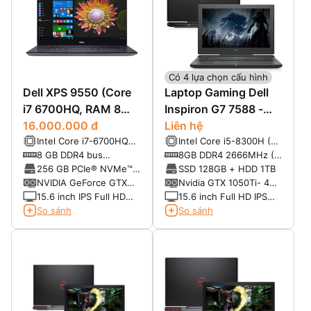
Có 4 lựa chọn cấu hình
Dell XPS 9550 (Core
Laptop Gaming Dell
i7 6700HQ, RAM 8
Inspiron G7 7588 -
GB, SSD 256 GB, VGA
16.000.000 đ
Intel Core i5/i7
Liên hệ
Intel Core i7-6700HQ
Intel Core i5-8300H (4
nVIDIA Geforce
2.6GHz (up to 3.5 Ghz)
nhân 8 luồng, Turbo 4.0
8 GB DDR4 bus
8GB DDR4 2666MHz (2
960M, Màn 15.6 Full
GHz, Cache 8MB)
2133MHz (2 slot, max
khe - up max 32G )
256 GB PCIe® NVMe™
SSD 128GB + HDD 1TB
HD IPS)
[mạnh hơn i7-7700HQ]
32GB)
M.2 SSD
NVIDIA GeForce GTX
Nvidia GTX 1050Ti- 4G
960M GDDR5 2GB+Intel
& Intel UHD Graphics
15.6 inch IPS Full HD
15.6 inch Full HD IPS
HD Graphics 530
630
(1920×1080)
(1920×1080)
So sánh
So sánh
InfinityEdge