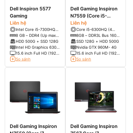
Dell Inspiron 5577
Dell Gaming Inspiron
Gaming
N7559 (Core i5-
Liên hệ
6300HQ, SSD 120 +
Liên hệ
Intel Core i5-7300HQ
Core i5-6300HQ (4
HDD 500GB, VGA
Turbo 3.5 Ghz, 6MB
nhân 4 luồng), Turbo
8 GB – DDR4 (Up max
8GB – DDR3L Bus 1600
4GB NVIDIA GTX
Cache
3.2 Ghz, 6MB Cache
32G – 2 slot)
(Up max 32G– 2 slot)
HDD 500G + SSD 128G
SSD 128G + HDD 500G
960M, 15.6 inch FHD)
Intel HD Graphics 630 +
Nvidia GTX 960M- 4G
Nvidia GTX 1050- 4G
15.6 inch Full HD (1920
15.6 inch Full HD (1920
chạy song song
x 1080)
x 1080)
So sánh
So sánh
Dell Gaming Inspiron
Dell Gaming Inspiron