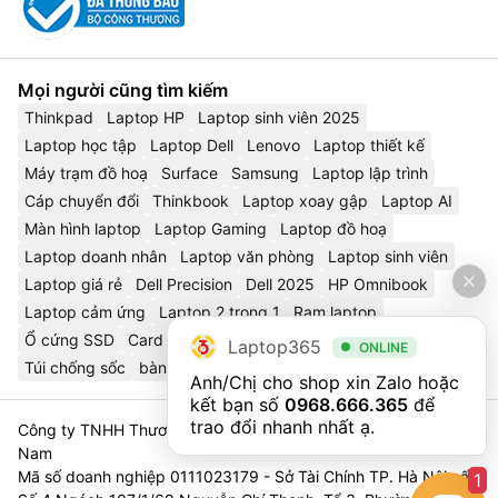
Mọi người cũng tìm kiếm
Thinkpad
Laptop HP
Laptop sinh viên 2025
Laptop học tập
Laptop Dell
Lenovo
Laptop thiết kế
Máy trạm đồ hoạ
Surface
Samsung
Laptop lập trình
Cáp chuyển đổi
Thinkbook
Laptop xoay gập
Laptop AI
Màn hình laptop
Laptop Gaming
Laptop đồ hoạ
Laptop doanh nhân
Laptop văn phòng
Laptop sinh viên
Laptop giá rẻ
Dell Precision
Dell 2025
HP Omnibook
Laptop cảm ứng
Laptop 2 trong 1
Ram laptop
Ổ cứng SSD
Card đồ hoạ rời
Chuột không dây
Laptop365
ONLINE
Túi chống sốc
bàn phím cơ
Laptop Asus
HP Envy
Anh/Chị cho shop xin Zalo hoặc 
kết bạn số 
0968.666.365
 để 
trao đổi nhanh nhất ạ.
Công ty TNHH Thương Mại Và Dịch Vụ Công Nghệ 365 Việt
Nam
Mã số doanh nghiệp 0111023179 - Sở Tài Chính TP. Hà Nội cấp
1