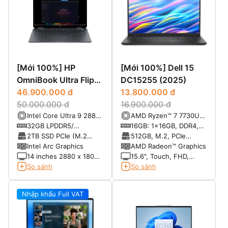
[Mới 100%] HP
[Mới 100%] Dell 15
OmniBook Ultra Flip
DC15255 (2025)
x360 14-fh0033dx
46.900.000 đ
13.800.000 đ
(2025)
50.000.000 đ
16.900.000 đ
Intel Core Ultra 9 288V
AMD Ryzen™ 7 7730U
Processor (8 lõi) - Max
8-core with Radeon™
32GB LPDDR5/
16GB: 1x16GB, DDR4,
Turbo Frequency: 5. 10
Graphics
8533MHz
3200 MT/s
2TB SSD PCIe (M.2
512GB, M.2, PCIe
GHz
2280)
NVMe, SSD
Intel Arc Graphics
AMD Radeon™ Graphics
14 inches 2880 x 1800
15.6", Touch, FHD,
pixels Tấm nền Oled
60Hz, WVA, IPS, Anti-
So sánh
So sánh
120 Hz Có hỗ trợ bút
Glare, 250 nits
stylus
Nhập khẩu Full VAT