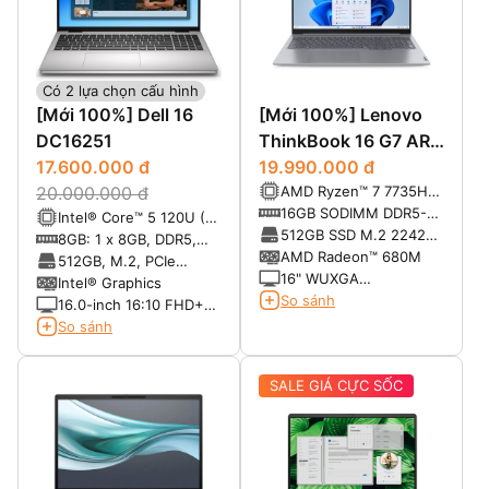
Có 2 lựa chọn cấu hình
[Mới 100%] Dell 16
[Mới 100%] Lenovo
DC16251
ThinkBook 16 G7 ARP
17.600.000 đ
(9QSA) (AMD Ryzen 7
19.990.000 đ
AMD Ryzen™ 7 7735HS
20.000.000 đ
7735HS, RAM 16GB,
(8C / 16T, 3.2 /
16GB SODIMM DDR5-
Intel® Core™ 5 120U (10
SSD 512GB, 16"
4.75GHz, 4MB L2 /
4800 Up to 64GB
512GB SSD M.2 2242
cores, up to 5.0 GHz)
8GB: 1 x 8GB, DDR5,
WUXGA)
16MB L3)
PCIe 4.0x4 NVMe
AMD Radeon™ 680M
5200 MT/s
512GB, M.2, PCIe
16" WUXGA
NVMe, SSD
Intel® Graphics
(1920x1200) IPS
So sánh
16.0-inch 16:10 FHD+
300nits Anti-glare, 45%
(1920x1200) Touch
So sánh
NTSC
300nits WVA/IPS
Display with
SALE GIÁ CỰC SỐC
ComfortView