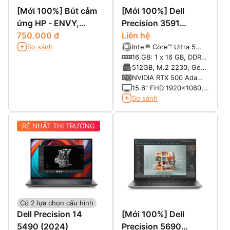
[Mới 100%] Bút cảm
[Mới 100%] Dell
ứng HP - ENVY,
Precision 3591
Pavilion, Spectre
750.000 đ
(2024)
Liên hệ
So sánh
Intel® Core™ Ultra 5
135H vPro® Enterprise
16 GB: 1 x 16 GB, DDR5,
(18 MB cache, 14 cores,
5600 MT/s, non-ECC
512GB, M.2 2230, Gen4
18 threads, up to 4.6
PCIe NVMe, SSD, Class
NVIDIA RTX 500 Ada
GHz, 45W)
35
Generation, 4 GB
15.6" FHD 1920x1080,
GDDR6
60Hz, 250 nits, Non-
So sánh
Touch, FHD HDR IR
Camera, Mic, WLAN
RẺ NHẤT THỊ TRƯỜNG
Có 2 lựa chọn cấu hình
Dell Precision 14
[Mới 100%] Dell
5490 (2024)
Precision 5690