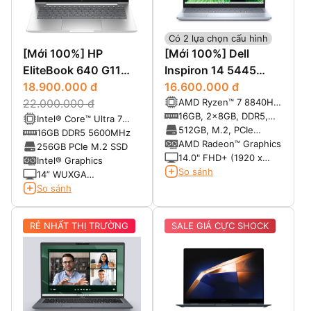
Có 2 lựa chọn cấu hình
[Mới 100%] HP
[Mới 100%] Dell
EliteBook 640 G11
Inspiron 14 5445
(2024)
18.900.000 đ
(2024)
16.600.000 đ
AMD Ryzen™ 7 8840HS
22.000.000 đ
8-core/16-thread
16GB, 2x8GB, DDR5,
Intel® Core™ Ultra 7
Processor with
5600 MT/s
512GB, M.2, PCIe
155U vPro (12-Core,
16GB DDR5 5600MHz
Radeon™ Graphics
NVMe, SSD
AMD Radeon™ Graphics
14-Thread, 12MB
256GB PCIe M.2 SSD
14.0" FHD+ (1920 x
Cache, up to 4.8GHz
Intel® Graphics
1280), 300 nits, 100%
Max Turbo Frequency)
So sánh
14” WUXGA
sRGB, ComfortView
(1920*1200) IPS, Anti-
So sánh
Plus
Glare, 45% NTSC, 300
nits
RẺ NHẤT THỊ TRƯỜNG
SALE GIÁ CỰC SHOCK