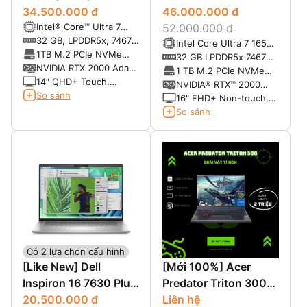
34.500.000 đ
Workstation (2024)
46.000.000 đ
Intel® Core™ Ultra 7
52.000.000 đ
165H vPro® Enterprise
32 GB, LPDDR5x, 7467
Intel Core Ultra 7 165H
(24 MB cache, 16
MT/s, dual-channel
1TB M.2 PCIe NVMe
vPro Enterprise (24 MB
32 GB LPDDR5x 7467
cores, 22 threads, up
(onboard)
Gen 4 2280 SSD, Class
NVIDIA RTX 2000 Ada
cache, 16 cor es, 22
MT/s
1 TB M.2 PCIe NVMe
to 5.0 GHz, 45W)
40
8GB GDDR6
14″ QHD+ Touch,
threads, up to 5.0 GHz,
Gen 4 2280 SSD, Class
NVIDIA® RTX™ 2000
2560x1600, 60Hz, 500
So sánh
45W)
40
Ada 8GB GDDR6
16" FHD+ Non-touch,
nits WLED, 100% sRGB,
1920 x 1200, 60Hz, 500
So sánh
Low Blue Light
nits, IPS, 100% DCI-P3,
Low Blue Light, IR
Camera and Mic
Có 2 lựa chọn cấu hình
[Like New] Dell
[Mới 100%] Acer
Inspiron 16 7630 Plus
Predator Triton 300
(2023)
20.500.000 đ
SE PT314-52s-747P
Liên hệ