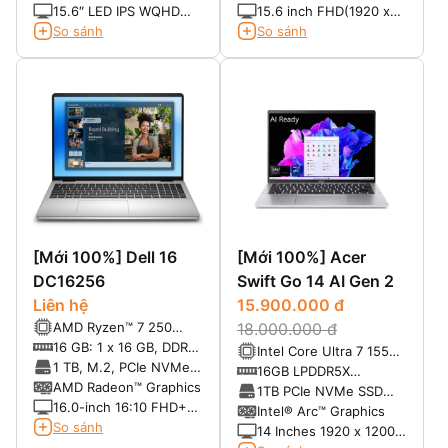
165Hz)
Max Turbo Frequency)
32GB SDRAM)
M.2 PCIE)
3060 6GB GDDR6 ROG
3060 6GB GDDR6
15.6″ LED IPS WQHD
15.6 inch FHD(1920 x
Boost: 1475MHz* at
(2560*1440), 165Hz,
1080) IPS 165Hz
So sánh
So sánh
120W (1425MHz Boost
3ms, 100% DCI-P3,
SlimBezel,DCI-P3
Clock+50MHz OC,
Pantone Validated
100%,300 nit
100W+20W Dynamic
Boost)
[Mới 100%] Dell 16
[Mới 100%] Acer
DC16256
Swift Go 14 AI Gen 2
Liên hệ
15.900.000 đ
AMD Ryzen™ 7 250
18.000.000 đ
Processor (8 cores, up
16 GB: 1 x 16 GB, DDR5,
Intel Core Ultra 7 155H
to 5.1Ghz)
5600 MT/s
1 TB, M.2, PCIe NVMe,
(1.40GHz up to
16GB LPDDR5X
SSD
AMD Radeon™ Graphics
4.80GHz, 24MB Cache)
6400MHz (không nâng
1TB PCIe NVMe SSD
16.0-inch 16:10 FHD+
cấp được)
(nâng cấp tối đa 2TB)
Intel® Arc™ Graphics
(1920x1200) Touch
So sánh
14 Inches 1920 x 1200
300nits WVA/IPS