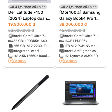
Có 4 lựa chọn cấu hình
Có 2 lựa chọn cấu hình
Dell Latitude 7450
[Mới 100%] Samsung
(2024) Laptop doanh
Galaxy Book4 Pro 16
nhân cao cấp
19.900.000 đ
x360 (2024)
38.000.000 đ
23.000.000 đ
45.000.000 đ
Intel® Core™ Ultra 7
Intel® Core™ Ultra 7-
165U, vPRO (12MB
155H (16 Cores, 22
32 GB: LPDDR5x, 6400
16GB LPDDR5x
cache, 12 cores, 14
Threads, 24 MB, up to
MT/s (onboard)
256 GB, M.2 2230, TLC
1TB M.2 PCIe NVMe
threads, up to 4.9 GHz
4.8 GHz, 115W Max)
PCIe Gen 4 NVMe, SSD
SSD
Integrated Intel®
Intel® Arc™ graphics
Max Turbo)
Graphics
14″ 2.5K (2560x1600)
16" Dynamic AMOLED
ComfortView Plus,
3K (2880 x 1800),
So sánh
So sánh
Touch
16:10, 120Hz, 120%
DCI-P3, S Pen included