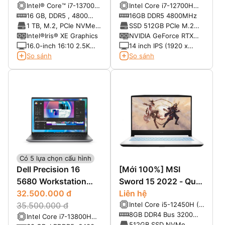
Intel® Core™ i7-13700H
Intel Core i7-12700H
(2022) (Core i7-
(24 MB cache, 14
(2.3 GHz up to 4.7
16 GB, DDR5 , 4800
16GB DDR5 4800MHz
12700H, 16GB, 512G,
cores, 20 threads, up
GHz, 14 Cores, 20
MT/s
1 TB, M.2, PCIe NVMe,
SSD 512GB PCIe M.2
RTX 3060 6G, 14
to 5.00 GHz Turbo)
Threads, 24 MB Cache)
SSD
NVMe
Intel®Iris® XE Graphics
NVIDIA GeForce RTX
FHD+ 165GHZ)
3060 6 GB GDDR6
16.0-inch 16:10 2.5K
14 inch IPS (1920 x
(2560x1600) Anti-Glare
1200) 165Hz, 400 Nits,
So sánh
So sánh
300nits WVA Display w/
Tỷ lệ 16:10
ComfortView Plus
Support, 120Hz
Có 5 lựa chọn cấu hình
Dell Precision 16
[Mới 100%] MSI
5680 Workstation
Sword 15 2022 - Quái
(2023)
32.500.000 đ
vật khủng tầm phân
Liên hệ
Intel Core i5-12450H (8
35.500.000 đ
khúc.
lõi x 12 luồng, 12 MB
8GB DDR4 Bus 3200
Intel Core i7-13800H
Intel® Smart Cache)
(upto 64GB)
512GB SSD NVMe