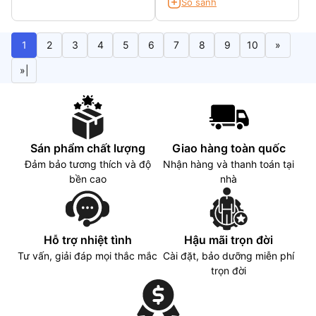
pixels IPS, 400nits,
So sánh
Display with
100% sRGB
ComfortView
1
2
3
4
5
6
7
8
9
10
»
»|
Sán phẩm chất lượng
Giao hàng toàn quốc
Đảm bảo tương thích và độ
Nhận hàng và thanh toán tại
bền cao
nhà
Hỗ trợ nhiệt tình
Hậu mãi trọn đời
Tư vấn, giải đáp mọi thắc mắc
Cài đặt, bảo dưỡng miễn phí
trọn đời