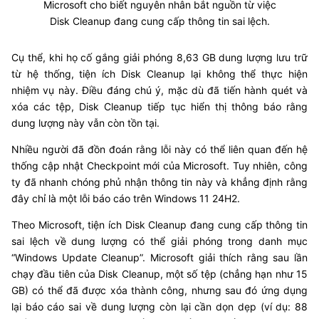
Microsoft cho biết nguyên nhân bắt nguồn từ việc
Disk Cleanup đang cung cấp thông tin sai lệch.
Cụ thể, khi họ cố gắng giải phóng 8,63 GB dung lượng lưu trữ
từ hệ thống, tiện ích Disk Cleanup lại không thể thực hiện
nhiệm vụ này. Điều đáng chú ý, mặc dù đã tiến hành quét và
xóa các tệp, Disk Cleanup tiếp tục hiển thị thông báo rằng
dung lượng này vẫn còn tồn tại.
Nhiều người đã đồn đoán rằng lỗi này có thể liên quan đến hệ
thống cập nhật Checkpoint mới của Microsoft. Tuy nhiên, công
ty đã nhanh chóng phủ nhận thông tin này và khẳng định rằng
đây chỉ là một lỗi báo cáo trên Windows 11 24H2.
Theo Microsoft, tiện ích Disk Cleanup đang cung cấp thông tin
sai lệch về dung lượng có thể giải phóng trong danh mục
“Windows Update Cleanup”. Microsoft giải thích rằng sau lần
chạy đầu tiên của Disk Cleanup, một số tệp (chẳng hạn như 15
GB) có thể đã được xóa thành công, nhưng sau đó ứng dụng
lại báo cáo sai về dung lượng còn lại cần dọn dẹp (ví dụ: 88