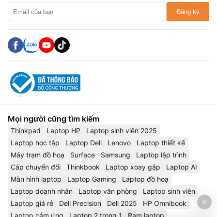
Đăng ký
Mọi người cũng tìm kiếm
Thinkpad
Laptop HP
Laptop sinh viên 2025
Laptop học tập
Laptop Dell
Lenovo
Laptop thiết kế
Máy trạm đồ hoạ
Surface
Samsung
Laptop lập trình
Cáp chuyển đổi
Thinkbook
Laptop xoay gập
Laptop AI
Màn hình laptop
Laptop Gaming
Laptop đồ hoạ
Laptop doanh nhân
Laptop văn phòng
Laptop sinh viên
Laptop giá rẻ
Dell Precision
Dell 2025
HP Omnibook
Laptop cảm ứng
Laptop 2 trong 1
Ram laptop