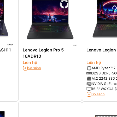
ASH11
Lenovo Legion Pro 5
Lenovo Legion
16ADR10
Liên hệ
Liên hệ
So sánh
AMD Ryzen™ 7 
(8C, 16T, up to
32GB DDR5-56
M.2 2242 SSD 
NVIDIA GeForc
Laptop GPU
15.3" WQXGA (
OLED 1000nits 
So sánh
500nits (SDR ty
DCI-P3 165Hz