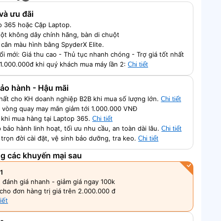
và ưu đãi
o 365 hoặc Cặp Laptop.
ột không dây chính hãng, bàn di chuột
 cân màu hình bằng SpyderX Elite.
ổi mới: Giá thu cao - Thủ tục nhanh chóng - Trợ giá tốt nhất
 1.000.000đ khi quý khách mua máy lần 2:
Chi tiết
 Bảo hành - Hậu mãi
nhất cho KH doanh nghiệp B2B khi mua số lượng lớn.
Chi tiết
 vòng quay may mắn giảm tới 1.000.000 VNĐ
ch khi mua hàng tại Laptop 365.
Chi tiết
 bảo hành linh hoạt, tối ưu nhu cầu, an toàn dài lâu.
Chi tiết
 trọn đời cài đặt, vệ sinh bảo dưỡng, tra keo.
Chi tiết
ng các khuyến mại sau
1
, đánh giá nhanh - giảm giá ngay 100k
cho đơn hàng trị giá trên 2.000.000 đ
iết