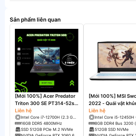
Sản phẩm liên quan
[Mới 100%] Acer Predator
[Mới 100%] MSI Swo
Triton 300 SE PT314-52s-
2022 - Quái vật khủ
747P (2022) (Core i7-
Liên hệ
phân khúc.
Liên hệ
Intel Core i7-12700H (2.3 GHz
Intel Core i5-12450H (
12700H, 16GB, 512G, RTX
up to 4.7 GHz, 14 Cores, 20
12 luồng, 12 MB Intel
16GB DDR5 4800MHz
8GB DDR4 Bus 3200 
3060 6G, 14 FHD+
Threads, 24 MB Cache)
Cache)
64GB)
SSD 512GB PCIe M.2 NVMe
512GB SSD NVMe
165GHZ)
NVIDIA GeForce RTX 3060 6
NVIDIA GeForce RTX 