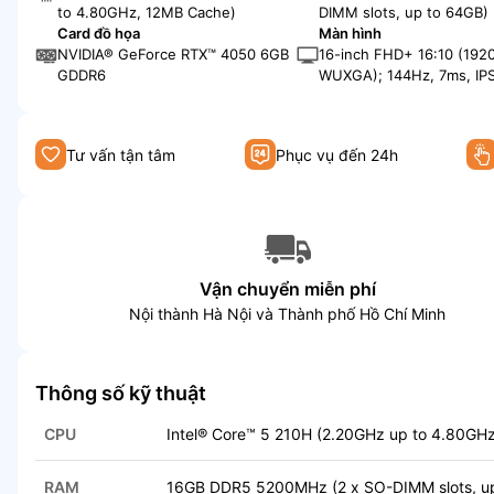
to 4.80GHz, 12MB Cache)
DIMM slots, up to 64GB)
Card đồ họa
Màn hình
NVIDIA® GeForce RTX™ 4050 6GB
16-inch FHD+ 16:10 (1920
GDDR6
WUXGA); 144Hz, 7ms, IPS
nits, 1000:1 contrast rati
NTSC
Tư vấn tận tâm
Phục vụ đến 24h
Vận chuyển miễn phí
Nội thành Hà Nội và Thành phố Hồ Chí Minh
Thông số kỹ thuật
CPU
Intel® Core™ 5 210H (2.20GHz up to 4.80GH
RAM
16GB DDR5 5200MHz (2 x SO-DIMM slots, u