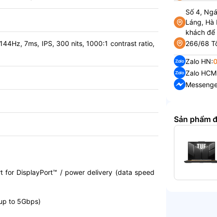
Số 4, Ng
Láng, Hà 
khách để
266/68 Tô
4Hz, 7ms, IPS, 300 nits, 1000:1 contrast ratio,
Zalo HN:
Zalo HCM
Messenge
Sản phẩm 
 for DisplayPort™ / power delivery (data speed
up to 5Gbps)