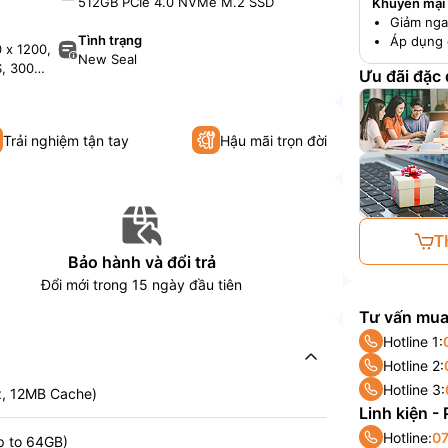
512GB PCIe 4.0 NVMe M.2 SSD
Khuyến mại
Giảm nga
Tình trạng
Áp dụng 
 x 1200,
New Seal
, 300
Ưu đãi đặc
o, 45%
Trải nghiệm tận tay
Hậu mãi trọn đời
T
Bảo hành và đổi trả
Đổi mới trong 15 ngày đầu tiên
Tư vấn mua
Hotline 1:
Hotline 2:
Hotline 3:
z, 12MB Cache)
Linh kiện -
Hotline:
07
p to 64GB)