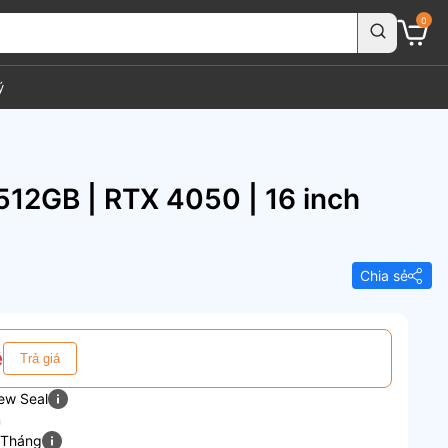
0
ý
12GB | RTX 4050 | 16 inch
Chia sẻ
ệ
Trả giá
ew Seal
m
 Tháng