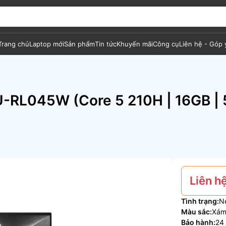
Trang chủ
Laptop mới
Sản phẩm
Tin tức
Khuyến mãi
Công cụ
Liên hệ - Góp 
RL045W (Core 5 210H | 16GB | 5
Liên h
Tình trạng:
N
Màu sắc:
Xá
Bảo hành:
24