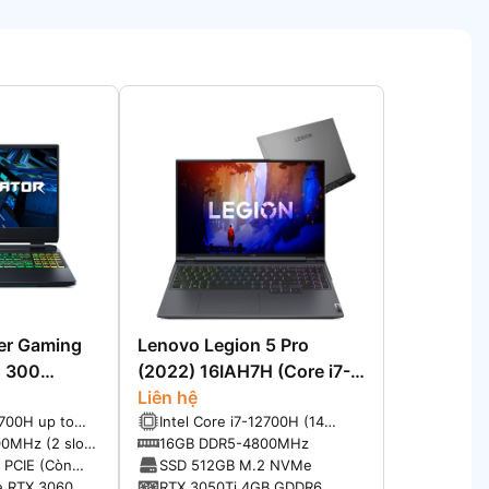
er Gaming
Lenovo Legion 5 Pro
s 300
(2022) 16IAH7H (Core i7-
7-12700H,
12700H, RTX 3060, 16″
Liên hệ
2700H up to
Intel Core i7-12700H (14
RTX 3060,
WQXGA 165Hz)
Cache
cores/ 20 Threads, up to
0MHz (2 slot
16GB DDR5-4800MHz
Hz)
4,70GHz, 24MB Cache)
t, nâng cấp
 PCIE (Còn
SSD 512GB M.2 NVMe
DRAM)
D M.2 PCIE)
e RTX 3060
RTX 3050Ti 4GB GDDR6