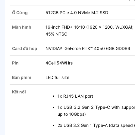
Ổ Cứng
512GB PCIe 4.0 NVMe M.2 SSD
Màn hình
16-inch FHD+ 16:10 (1920 x 1200, WUXGA); 14
45% NTSC
Card đồ hoạ
NVIDIA® GeForce RTX™ 4050 6GB GDDR6
Pin
4Cell 54WHrs
Bàn phím
LED full size
Kết nối
1x RJ45 LAN port
1x USB 3.2 Gen 2 Type-C with support
up to 10Gbps)
2x USB 3.2 Gen 1 Type-A (data speed 