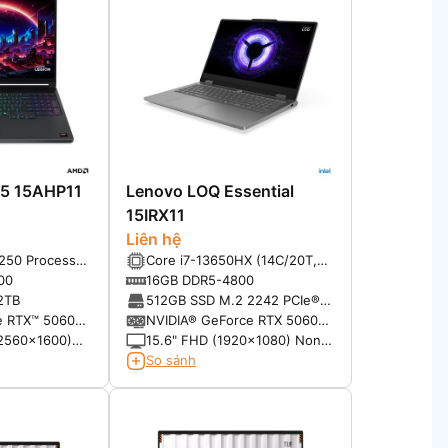
 5 15AHP11
Lenovo LOQ Essential
15IRX11
Liên hệ
250 Processor
Core i7-13650HX (14C/20T,
 5.10GHz)
up to 4.96GHz, 24MB)
00
16GB DDR5-4800
2TB
512GB SSD M.2 2242 PCIe®
4.0 NVMe®
e RTX™ 5060
NVIDIA® GeForce RTX 5060
8GB GDDR7
2560x1600)
15.6" FHD (1920x1080) Non-
(HDR peak) /
touch IPS 300nits 16:9 100%
So sánh
pical) 100%
sRGB 144Hz