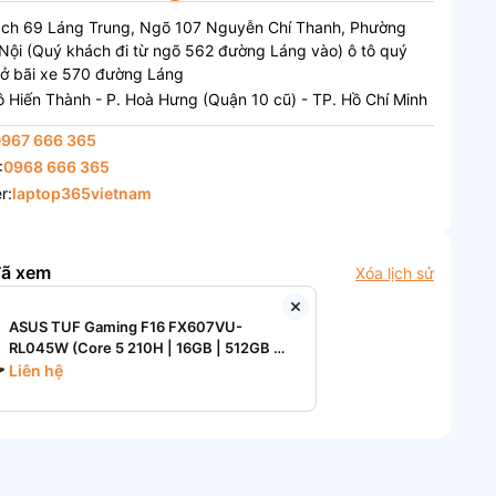
ách 69 Láng Trung, Ngõ 107 Nguyễn Chí Thanh, Phường
Nội (Quý khách đi từ ngõ 562 đường Láng vào) ô tô quý
 ở bãi xe 570 đường Láng
 Hiến Thành - P. Hoà Hưng (Quận 10 cũ) - TP. Hồ Chí Minh
0967 666 365
:
0968 666 365
r:
laptop365vietnam
đã xem
Xóa lịch sử
ASUS TUF Gaming F16 FX607VU-
RL045W (Core 5 210H | 16GB | 512GB |
RTX 4050 | 16 inch WUXGA | Win 11 |
Liên hệ
Xám)