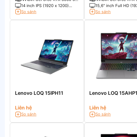
GB GDDR6
14 inch IPS (1920 x 1200)
15,6" inch Full HD (19
165Hz, 400 Nits, Tỷ lệ 16:10
1080), 144Hz
So sánh
So sánh
Lenovo LOQ 15IPH11
Lenovo LOQ 15AHP
Liên hệ
Liên hệ
So sánh
So sánh