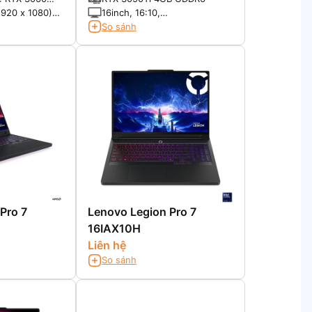
1920 x 1080)
16inch, 16:10,
Bezel,DCI-P3
WQXGA(2560x1600) IPS
So sánh
500nits 165Hz 100% sRGB
Pro 7
Lenovo Legion Pro 7
16IAX10H
Liên hệ
So sánh