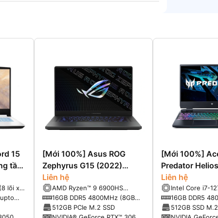
rd 15
[Mới 100%] Asus ROG
[Mới 100%] Ac
ng tầm
Zephyrus G15 (2022)
Predator Helio
Ryzen™ 9 6900HS, Ram
Liên hệ
(2022) (Core i
Liên hệ
8 lõi x
AMD Ryzen™ 9 6900HS
Intel Core i7-1
16G, SSD 512G, RTX 3060,
16GB, 512GB, 
® Smart
Processor (8-Cores, 16-
4.7GHz, 24MB 
(upto
16GB DDR5 4800MHz (8GB
16GB DDR5 480
QHD 165 Hz
15.6” FHD 165
Threads, 20MB Cache, up to
Onboard + 8GB External)
SO-DIMM socke
512GB PCIe M.2 SSD
512GB SSD M.2
4.9GHz Max Turbo
tối đa 32GB S
trống 1 khe SS
3050
NVIDIA® GeForce RTX™ 3060
NVIDIA GeForc