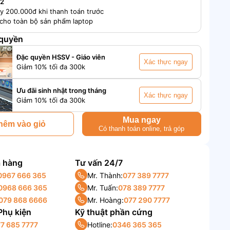
 2
y 200.000đ khi thanh toán trước
cho toàn bộ sản phẩm laptop
 quyền
Đặc quyền HSSV - Giáo viên
Xác thực ngay
Giảm 10% tối đa 300k
Ưu đãi sinh nhật trong tháng
Xác thực ngay
Giảm 10% tối đa 300k
Mua ngay
hêm vào giỏ
Có thanh toán online, trả góp
 hàng
Tư vấn 24/7
0967 666 365
Mr. Thành:
077 389 7777
0968 666 365
Mr. Tuấn:
078 389 7777
079 868 6666
Mr. Hoàng:
077 290 7777
 Phụ kiện
Kỹ thuật phần cứng
7 685 7777
Hotline:
0346 365 365