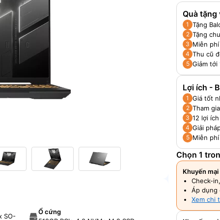
Quà tặng 
Tặng Bal
1
Tặng chu
2
Miễn phí
3
Thu cũ đ
4
Giảm tới
5
Lợi ích -
Giá tốt 
1
Tham gia
2
12 lợi í
3
Giải pháp
4
Miễn phí
5
Chọn 1 tro
Khuyến mại 
Check-in
Áp dụng 
Xem chi t
Ổ cứng
x SO-