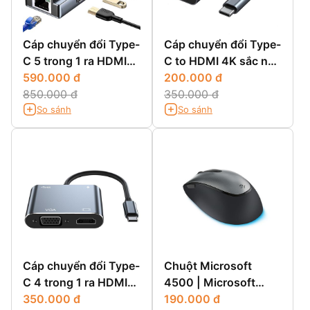
Cáp chuyển đổi Type-
Cáp chuyển đổi Type-
C 5 trong 1 ra HDMI
C to HDMI 4K sắc nét
4K, 2xUSB 3.0, Type
590.000 đ
|| HUB Type-C to
200.000 đ
C, Lan | Bộ HUB
850.000 đ
HDMI 4K
350.000 đ
So sánh
So sánh
Type-C 5 in 1
Cáp chuyển đổi Type-
Chuột Microsoft
C 4 trong 1 ra HDMI
4500 | Microsoft
4K, USB 3.0, Type-C,
350.000 đ
Business Accessories
190.000 đ