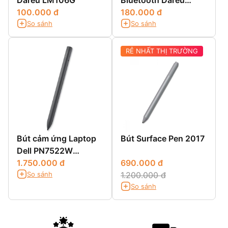
Dareu LM106G
Bluetooth Dareu
100.000 đ
LM106D
180.000 đ
So sánh
So sánh
RẺ NHẤT THỊ TRƯỜNG
Bút cảm ứng Laptop
Bút Surface Pen 2017
Dell PN7522W
Premier Rechargeable
1.750.000 đ
690.000 đ
So sánh
Active Pen
1.200.000 đ
So sánh