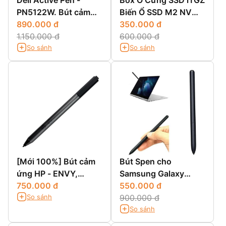
Dell Active Pen -
Box Ổ Cứng SSD iTGZ
PN5122W. Bút cảm
Biến Ổ SSD M2 NVMe
ứng Dell.
890.000 đ
2280 thành Ổ Cứng
350.000 đ
1.150.000 đ
Di Động
600.000 đ
So sánh
So sánh
[Mới 100%] Bút cảm
Bút Spen cho
ứng HP - ENVY,
Samsung Galaxy
Pavilion, Spectre
750.000 đ
Book chính hãng
550.000 đ
So sánh
900.000 đ
So sánh