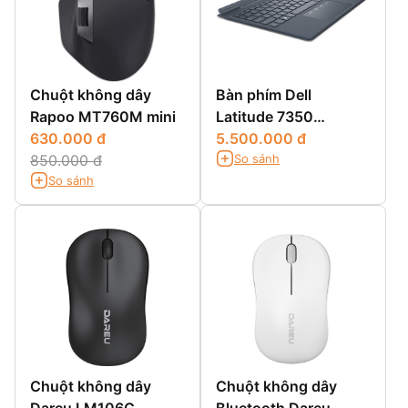
Chuột không dây
Bàn phím Dell
Rapoo MT760M mini
Latitude 7350
630.000 đ
Detachable
5.500.000 đ
So sánh
850.000 đ
So sánh
Chuột không dây
Chuột không dây