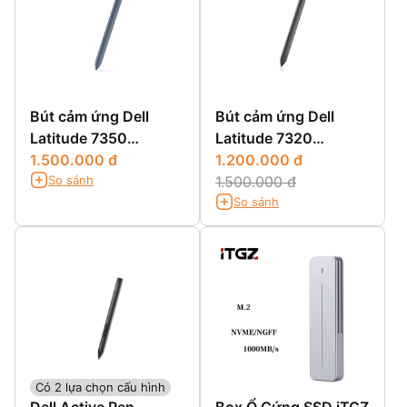
Bút cảm ứng Dell
Bút cảm ứng Dell
Latitude 7350
Latitude 7320
Detachable - Active
1.500.000 đ
Detachable - Active
1.200.000 đ
So sánh
Pen PN7350A
Pen PN7320A
1.500.000 đ
So sánh
Có 2 lựa chọn cấu hình