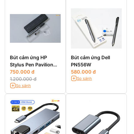
Bút cảm ứng HP
Bút cảm ứng Dell
Stylus Pen Pavilion
PN556W
X360 | ENVY X360 |
750.000 đ
580.000 đ
So sánh
Spectre X360
1.200.000 đ
So sánh