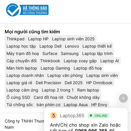
Mọi người cũng tìm kiếm
Thinkpad
Laptop HP
Laptop sinh viên 2025
Laptop học tập
Laptop Dell
Lenovo
Laptop thiết kế
Máy trạm đồ hoạ
Surface
Samsung
Laptop lập trình
Cáp chuyển đổi
Thinkbook
Laptop xoay gập
Laptop AI
Màn hình laptop
Laptop Gaming
Laptop đồ hoạ
Laptop doanh nhân
Laptop văn phòng
Laptop sinh viên
Laptop giá rẻ
Dell Precision
Dell 2025
HP Omnibook
Laptop cảm ứng
Laptop 2 trong 1
Ram laptop
Ổ cứng SSD
Card đồ hoạ rời
Chuột không dây
Túi chống sốc
bàn phím cơ
Laptop Asus
HP Envy
Laptop365
ONLINE
Công ty TNHH Thương Mại Và Dịch Vụ Công Nghệ 365 Việt
Anh/Chị cho shop xin Zalo hoặc 
Nam
kết bạn số 
0968.666.365
 để 