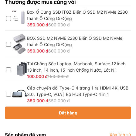
Thường được mua cùng với
Box Ổ Cứng SSD iTGZ Biến Ổ SSD M2 NVMe 2280
thành Ổ Cứng Di Động
350.000 đ
600.000 đ
BOX SSD M2 NVME 2230 Biến Ổ SSD M2 NVMe
thành Ổ Cứng Di Động
350.000 đ
600.000 đ
Túi Chống Sốc Laptop, Macbook, Surface 12 inch,
13 inch, 14 inch, 15 inch Chống Nước, Lót Nỉ
100.000 đ
150.000 đ
Cáp chuyển đổi Type-C 4 trong 1 ra HDMI 4K, USB
3.0, Type-C, VGA | Bộ HUB Type-C 4 in 1
350.000 đ
550.000 đ
Đặt hàng
Sản phẩm đã xem
Xóa lịch sử