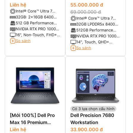
MB16250
Liên hệ
MA14250
55.000.000 đ
Intel® Core™ Ultra 7
69.000.000 đ
processor 265HX, 55W
32GB: 2x16GB 6400
Intel® Core™ Ultra 7
vPro
MTs DDR5 CSoDIMM,
512 GB Performance
265H, vPro® Enterprise
32GB LPDDR5x 8400
non-ECC
SSD, SED Ready
NVIDIA RTX PRO 1000
(13 TOPS NPU, 16
MT/s
512GB Performance
Blackwell 8GB GDDR7
16", Non-Touch, FHD+,
cores, 16 threads, up to
SSD, SED Ready
NVIDIA RTX PRO 1000
LCD, 300 nits, 45%
So sánh
5.30 GHz, 45W)
Blackwell, 8GB GDDR7
14″, Touch, QHD+
NTSC, RGB Cam, mic
Tandem OLED
So sánh
2880×1800, 60Hz, 400
Nit, DCI-P3 100%, Anti-
Reflection, VESA HDR
TB 500
Có 3 lựa chọn cấu hình
[Mới 100%] Dell Pro
Dell Precision 7680
Max 16 Premium
Workstation
MA16250
Liên hệ
33.900.000 đ