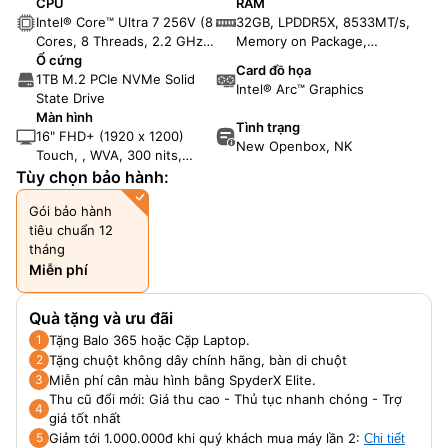
CPU
RAM
Intel® Core™ Ultra 7 256V (8
32GB, LPDDR5X, 8533MT/s,
Cores, 8 Threads, 2.2 GHz
Memory on Package,
Base, 4.8 GHz Turbo, 12MB
Ổ cứng
onboard
Card đồ họa
Cache)
1TB M.2 PCIe NVMe Solid
Intel® Arc™ Graphics
State Drive
Màn hình
Tình trạng
16" FHD+ (1920 x 1200)
New Openbox, NK
Touch, , WVA, 300 nits,
NTSC 45%, Glossy, 60 Hz
Tùy chọn bảo hành:
Gói bảo hành
tiêu chuẩn 12
tháng
Miễn phí
Quà tặng và ưu đãi
Tặng Balo 365 hoặc Cặp Laptop.
1
Tặng chuột không dây chính hãng, bàn di chuột
2
Miễn phí cân màu hình bằng SpyderX Elite.
3
Thu cũ đổi mới: Giá thu cao - Thủ tục nhanh chóng - Trợ
4
giá tốt nhất
Giảm tới 1.000.000đ khi quý khách mua máy lần 2:
5
Chi tiết