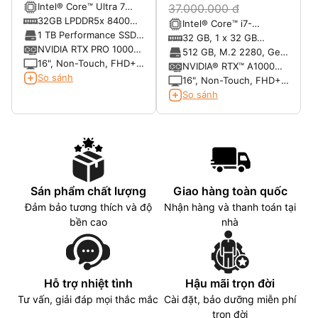
Intel® Core™ Ultra 7
37.000.000 đ
265H, vPro® Enterprise
32GB LPDDR5x 8400
Intel® Core™ i7-
(13 TOPS NPU, 16
MT/s
1 TB Performance SSD,
13850HX, vPro® (20
32 GB, 1 x 32 GB
cores, 16 threads, up to
SED Ready
NVIDIA RTX PRO 1000
cores, up to 5.3 GHz
5600MT/s CAMM, non-
512 GB, M.2 2280, Gen
5.30 GHz, 45W)
Blackwell 8GB GDDR7
16", Non-Touch, FHD+
Turbo, 55 W)
ECC (tối đa 128GB)
4 PCIe NVMe, SSD
NVIDIA® RTX™ A1000
1920 x 1200, VRR
So sánh
6GB GDDR6
16", Non-Touch, FHD+,
120Hz, 500 Nit, DCI-P3
WLED, WVA, Anti-Glare,
So sánh
100%, Anti-Glare, 8MP
500 nits, 100% DCI-P3,
RGB + IR
RGB Cam, mic
Sán phẩm chất lượng
Giao hàng toàn quốc
Đảm bảo tương thích và độ
Nhận hàng và thanh toán tại
bền cao
nhà
Hỗ trợ nhiệt tình
Hậu mãi trọn đời
Tư vấn, giải đáp mọi thắc mắc
Cài đặt, bảo dưỡng miễn phí
trọn đời