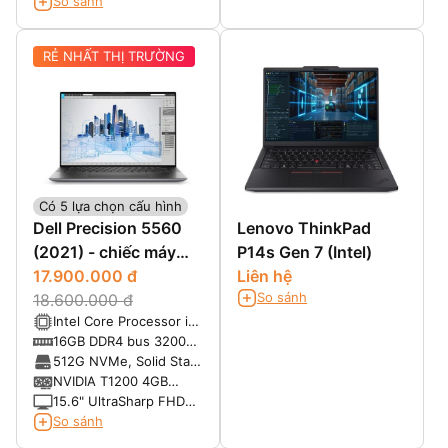
1920 x 1200 , 60 Hz,
So sánh
DCI-P3, IR Cam/Mic,
Anti-Glare, Non-Touch ,
WLAN
99% DCIP3, 500 nits
RẺ NHẤT THỊ TRƯỜNG
Có 5 lựa chọn cấu hình
Dell Precision 5560
Lenovo ThinkPad
(2021) - chiếc máy
P14s Gen 7 (Intel)
trạm cấu hình khủng,
17.900.000 đ
Liên hệ
So sánh
phong cách doanh
18.600.000 đ
Intel Core Processor i7-
nhân
11800H (8 Core, 24MB
16GB DDR4 bus 3200
Cache, 2.40 GHz to
MHz Non-ECC,
512G NVMe, Solid State
4.60 GHz, 45W)
SODIMM (Nâng cấp tối
Drive (Nâng cấp tối đa
NVIDIA T1200 4GB
đa 64GB)
2TBx2)
GDDR6
15.6" UltraSharp FHD+,
1920x1200,AG,NT,
So sánh
w/Prem Panel Guar,