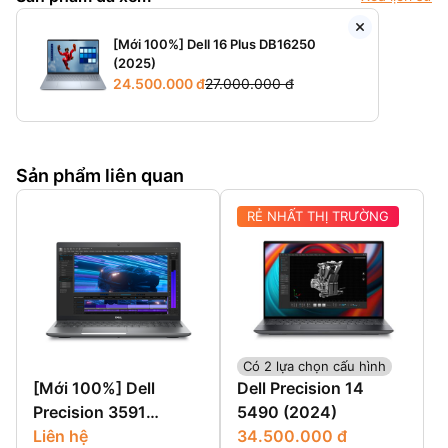
[Mới 100%] Dell 16 Plus DB16250
(2025)
24.500.000 đ
27.000.000 đ
Sản phẩm liên quan
RẺ NHẤT THỊ TRƯỜNG
Có 2 lựa chọn cấu hình
[Mới 100%] Dell
Dell Precision 14
Precision 3591
5490 (2024)
(2024)
Liên hệ
34.500.000 đ