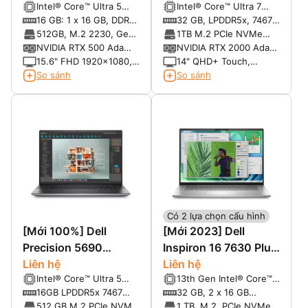
Intel® Core™ Ultra 5
Intel® Core™ Ultra 7
135H vPro® Enterprise
165H vPro® Enterprise
16 GB: 1 x 16 GB, DDR5,
32 GB, LPDDR5x, 7467
(18 MB cache, 14 cores,
(24 MB cache, 16
5600 MT/s, non-ECC
MT/s, dual-channel
512GB, M.2 2230, Gen4
1TB M.2 PCIe NVMe
18 threads, up to 4.6
cores, 22 threads, up
(onboard)
PCIe NVMe, SSD, Class
Gen 4 2280 SSD, Class
NVIDIA RTX 500 Ada
NVIDIA RTX 2000 Ada
GHz, 45W)
to 5.0 GHz, 45W)
35
40
Generation, 4 GB
8GB GDDR6
15.6" FHD 1920x1080,
14″ QHD+ Touch,
GDDR6
60Hz, 250 nits, Non-
2560x1600, 60Hz, 500
So sánh
So sánh
Touch, FHD HDR IR
nits WLED, 100% sRGB,
Camera, Mic, WLAN
Low Blue Light
Có 2 lựa chọn cấu hình
[Mới 100%] Dell
[Mới 2023] Dell
Precision 5690
Inspiron 16 7630 Plus
Workstation (2024)
Liên hệ
(2023)
Liên hệ
Intel® Core™ Ultra 5
13th Gen Intel® Core™
135H vPro® Enterprise
i7-13700H (24 MB
16GB LPDDR5x 7467
32 GB, 2 x 16 GB
(18 MB cache, 14 cores,
cache, 14 cores, 20
MT/s
onmain , DDR5 , 4800
512 GB M.2 PCIe NVMe
1 TB, M.2, PCIe NVMe,