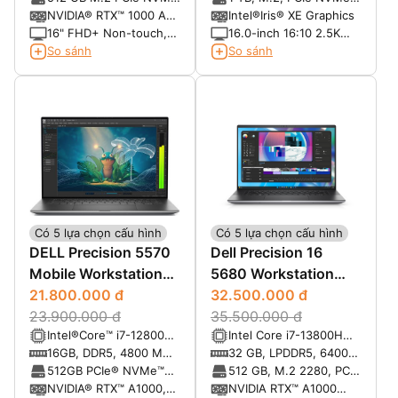
18 threads, up to 4.6
threads, up to 5.00
MT/s
Gen 4 2280 SSD, Class
SSD
NVIDIA® RTX™ 1000 Ada
Intel®Iris® XE Graphics
GHz, 45W)
GHz Turbo)
40
6GB GDDR6
16" FHD+ Non-touch,
16.0-inch 16:10 2.5K
1920 x 1200, 60Hz, 500
(2560x1600) Anti-Glare
So sánh
So sánh
nits, IPS, 100% DCI-P3,
300nits WVA Display w/
Low Blue Light, IR
ComfortView Plus
Camera and Mic
Support, 120Hz
Có 5 lựa chọn cấu hình
Có 5 lựa chọn cấu hình
DELL Precision 5570
Dell Precision 16
Mobile Workstation
5680 Workstation
(2022)
21.800.000 đ
(2023)
32.500.000 đ
23.900.000 đ
35.500.000 đ
Intel®Core™ i7-12800H
Intel Core i7-13800H
vPro Essentials (24 MB
(14 cores, 20 threads,
16GB, DDR5, 4800 MHz
32 GB, LPDDR5, 6400
cache, 14 cores, 20
Upto 5.2GHz, 24MB
(Max 64GB)
MT/s, integrated, dual-
512GB PCIe® NVMe™
512 GB, M.2 2280, PCIe
threads, 2.40 GHz to
cache)
channel
M.2 SSD, M.2 2280,
NVMe Gen 4, SSD,
NVIDIA® RTX™ A1000,
NVIDIA RTX™ A1000