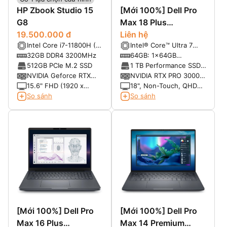
HP Zbook Studio 15
[Mới 100%] Dell Pro
G8
Max 18 Plus
19.500.000 đ
MB18250
Liên hệ
Intel Core i7-11800H (8
Intel® Core™ Ultra 7
nhân 16 luồng, 2.50Ghz
processor 265HX, 55W
32GB DDR4 3200MHz
64GB: 1x64GB
up to 4.80Ghz, 24MB
vPro
6400MTs CAMM2 Dual
512GB PCIe M.2 SSD
1 TB Performance SSD,
Cache)
Channel, non-ECC
SED Ready
NVIDIA Geforce RTX
NVIDIA RTX PRO 3000
3070 8G GDDR6
Blackwell 12GB GDDR7
15.6" FHD (1920 x
18", Non-Touch, QHD+,
1080), IPS, anti-glare,
LCD, 500 nits, 100%
So sánh
So sánh
400 nits, Low power,
DCI-P3, IR Cam, mic
100% sRGB
[Mới 100%] Dell Pro
[Mới 100%] Dell Pro
Max 16 Plus
Max 14 Premium