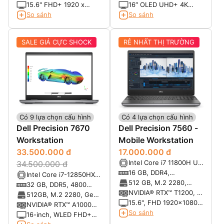
4.80 GHz, 45W)
Gen 4 PCIe x4 NVMe
Class 40
4GB DDR6
laptop, 6GB DDR6
15.6" FHD+ 1920 x
16″ OLED UHD+ 4K
1200, 60Hz, 500 nits,
(3840*2400), 60 Hz,
So sánh
So sánh
non-touch,w/Prem
Anti-Glare,
Panel Guar, 100% sRGB,
Touchscreen, 100%
SALE GIÁ CỰC SHOCK
RẺ NHẤT THỊ TRƯỜNG
Low BL w/ IR Cam
AdobeRGB, 99% DCIP3,
400 Nits
Có 9 lựa chọn cấu hình
Có 4 lựa chọn cấu hình
Dell Precision 7670
Dell Precision 7560 -
Workstation
Mobile Workstation
33.500.000 đ
17.000.000 đ
Intel Core i7 11800H Up
34.500.000 đ
To 4.6GHz (8 Cores
16 GB, DDR4,
Intel Core i7-12850HX
24MB Cache)
3200MHz, Non-ECC,
512 GB, M.2 2280,
(25 MB cache, 24
32 GB, DDR5, 4800
SODIMM
Gen3 PCIe x4 NVMe,
NVIDIA® RTX™ T1200, 4
threads, 16 cores, 2.10
MHz
512GB, M.2 2280, Gen
SSD, Class 40
GB GDDR6
15.6", FHD 1920x1080,
GHz to 4.80 GHz, vPro)
4 PCIe x4 NVMe, SSD
NVIDIA® RTX™ A1000
60Hz, Non-Touch, Anti-
So sánh
4GB GDDR6
16-inch, WLED FHD+
Glare, 500 nit, 100%