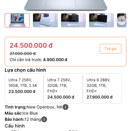
24.500.000 đ
Trả giá
27.000.000 đ
Chỉ cần trả trước
4.900.000 đ
Lựa chọn cấu hình
Ultra 7 256V,
Ultra 7 256V,
Ultra 9 288V,
16GB, 1TB, 2.5K
32GB, 1TB,
32GB, 1TB,
FHD+
FHD+
23.500.000 đ
24.500.000 đ
27.900.000 đ
Tình trạng:
New Openbox, NK
Màu sắc:
Ice Blue
Bảo hành:
12 tháng
Cấu hình