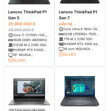
Lenovo ThinkPad P1
Lenovo ThinkPad P1
Gen 5
Gen 7
25.900.000 đ
Liên hệ
Core Ultra 9 185H (16C,
28.000.000 đ
22T, up to 5.1GHz,
32GB LPDDR5x-7500
Core i7-12700H (14C,
24MB Intel® Smart
MT/s
1TB M.2 2280 SSD
20T, up to 4.7GHz,
16GB DDR5-4800MHz
Cache)
NVIDIA® RTX 3000 Ada
24MB)
512GB M.2 2280 SSD
8GB
16 inch WQUXGA
PCIe® NVMe®, PCIe®
NVIDIA® RTX A1000
(3840x2400) OLED
So sánh
4.0
Laptop GPU 4GB
16" WUXGA
100% DCI-P3 60Hz SDR
GDDR6 35W
(1920x1200) IPS
So sánh
400nits / HDR 500nits
300nits Anti-glare 16:10
100% sRGB
Có 1 lựa chọn cấu hình