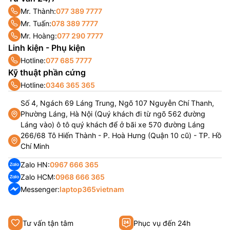
Mr. Thành:
077 389 7777
Mr. Tuấn:
078 389 7777
Mr. Hoàng:
077 290 7777
Linh kiện - Phụ kiện
Hotline:
077 685 7777
Kỹ thuật phần cứng
Hotline:
0346 365 365
Số 4, Ngách 69 Láng Trung, Ngõ 107 Nguyễn Chí Thanh,
Phường Láng, Hà Nội (Quý khách đi từ ngõ 562 đường
Láng vào) ô tô quý khách để ở bãi xe 570 đường Láng
266/68 Tô Hiến Thành - P. Hoà Hưng (Quận 10 cũ) - TP. Hồ
Chí Minh
Zalo HN:
0967 666 365
Zalo HCM:
0968 666 365
Messenger:
laptop365vietnam
Tư vấn tận tâm
Phục vụ đến 24h