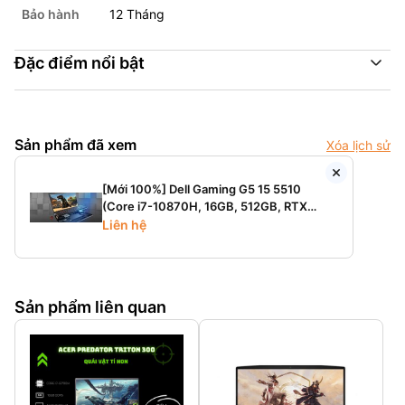
Bảo hành
12 Tháng
Đặc điểm nổi bật
Sản phẩm đã xem
Xóa lịch sử
[Mới 100%] Dell Gaming G5 15 5510
(Core i7-10870H, 16GB, 512GB, RTX
3060, 15.6'' FHD 120Hz)
Liên hệ
Sản phẩm liên quan