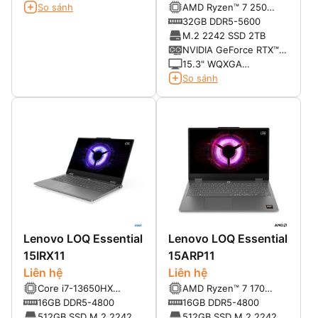
So sánh
AMD Ryzen™ 7 250
Processor (8C, 16T, up
32GB DDR5-5600
to 5.10GHz)
M.2 2242 SSD 2TB
NVIDIA GeForce RTX™
5060 Laptop GPU
15.3" WQXGA
(2560x1600) OLED
So sánh
1000nits (HDR peak) /
500nits (SDR typical)
100% DCI-P3 165Hz
Lenovo LOQ Essential
Lenovo LOQ Essential
15IRX11
15ARP11
Liên hệ
Liên hệ
Core i7-13650HX
AMD Ryzen™ 7 170
(14C/20T, up to
(8C/16T, up to
16GB DDR5-4800
16GB DDR5-4800
4.96GHz, 24MB)
4.75GHz, 20MB)
512GB SSD M.2 2242
512GB SSD M.2 2242