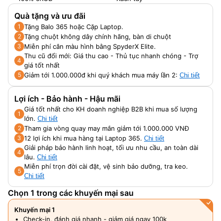
Quà tặng và ưu đãi
Tặng Balo 365 hoặc Cặp Laptop.
1
Tặng chuột không dây chính hãng, bàn di chuột
2
Miễn phí cân màu hình bằng SpyderX Elite.
3
Thu cũ đổi mới: Giá thu cao - Thủ tục nhanh chóng - Trợ
4
giá tốt nhất
Giảm tới 1.000.000đ khi quý khách mua máy lần 2:
5
Chi tiết
Lợi ích - Bảo hành - Hậu mãi
Giá tốt nhất cho KH doanh nghiệp B2B khi mua số lượng
1
lớn.
Chi tiết
Tham gia vòng quay may mắn giảm tới 1.000.000 VNĐ
2
12 lợi ích khi mua hàng tại Laptop 365.
3
Chi tiết
Giải pháp bảo hành linh hoạt, tối ưu nhu cầu, an toàn dài
4
lâu.
Chi tiết
Miễn phí trọn đời cài đặt, vệ sinh bảo dưỡng, tra keo.
5
Chi tiết
Chọn 1 trong các khuyến mại sau
Khuyến mại 1
Check-in, đánh giá nhanh - giảm giá ngay 100k