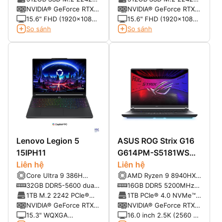
PCIe® 4.0 NVMe®
PCIe® 4.0 NVMe®
NVIDIA® GeForce RTX
NVIDIA® GeForce RTX
5060 8GB GDDR7
5060 8GB GDDR7
15.6" FHD (1920x1080)
15.6" FHD (1920x1080)
Non-touch IPS 300nits
Non-touch IPS 300nits
So sánh
So sánh
16:9 100% sRGB 144Hz
16:9 100% sRGB 144Hz
Lenovo Legion 5
ASUS ROG Strix G16
15IPH11
G614PM-S5181WS
Liên hệ
(Ryzen™ 9-8940HX |
Liên hệ
Core Ultra 9 386H
AMD Ryzen 9 8940HX
16GB | 1TB | RTX
(16C/16T, up to
(2.40Hz up to 5.3GHz,
32GB DDR5-5600 dual-
16GB DDR5 5200MHz
5060 8GB | 16.0 inch
4.9GHz, 18MB)
64MB Cache)
channel capable
SO-DIMM (2 slots, up
1TB M.2 2242 PCIe®
1TB PCIe® 4.0 NVMe™
WQXGA 240Hz | Win
to 64GB)
NVMe®, PCIe® 4.0 SSD
M.2 SSD
NVIDIA® GeForce RTX
NVIDIA® GeForce RTX™
11 | Xám)
5060 8GB GDDR7
5060 8GB GDDR7
15.3" WQXGA
16.0 inch 2.5K (2560 x