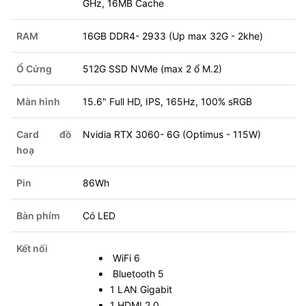
GHz, 16MB Cache
RAM
16GB DDR4- 2933 (Up max 32G - 2khe)
Ổ Cứng
512G SSD NVMe (max 2 ổ M.2)
Màn hình
15.6" Full HD, IPS, 165Hz, 100% sRGB
Card đồ
Nvidia RTX 3060- 6G (Optimus - 115W)
hoạ
Pin
86Wh
Bàn phím
Có LED
Kết nối
WiFi 6
Bluetooth 5
1 LAN Gigabit
1 HDMI 2.0