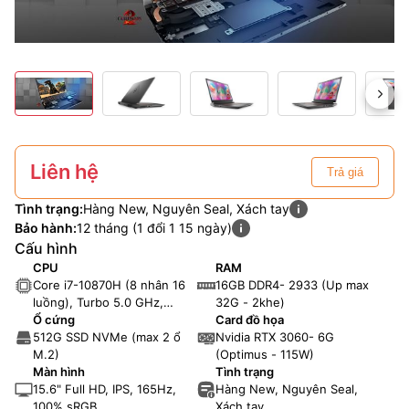
Liên hệ
Trả giá
Tình trạng:
Hàng New, Nguyên Seal, Xách tay
Bảo hành:
12 tháng (1 đổi 1 15 ngày)
Cấu hình
CPU
RAM
Core i7-10870H (8 nhân 16
16GB DDR4- 2933 (Up max
luồng), Turbo 5.0 GHz,
32G - 2khe)
16MB Cache
Ổ cứng
Card đồ họa
512G SSD NVMe (max 2 ổ
Nvidia RTX 3060- 6G
M.2)
(Optimus - 115W)
Màn hình
Tình trạng
15.6" Full HD, IPS, 165Hz,
Hàng New, Nguyên Seal,
100% sRGB
Xách tay