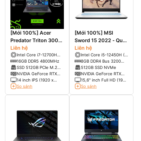
[Mới 100%] Acer
[Mới 100%] MSI
Predator Triton 300
Sword 15 2022 - Quái
SE PT314-52s-747P
Liên hệ
vật khủng tầm phân
Liên hệ
Intel Core i7-12700H
Intel Core i5-12450H (8
(2022) (Core i7-
khúc.
(2.3 GHz up to 4.7
lõi x 12 luồng, 12 MB
16GB DDR5 4800MHz
8GB DDR4 Bus 3200
12700H, 16GB, 512G,
GHz, 14 Cores, 20
Intel® Smart Cache)
(upto 64GB)
SSD 512GB PCIe M.2
512GB SSD NVMe
RTX 3060 6G, 14
Threads, 24 MB Cache)
NVMe
NVIDIA GeForce RTX
NVIDIA GeForce RTX
FHD+ 165GHZ)
3060 6 GB GDDR6
3050
14 inch IPS (1920 x
15,6" inch Full HD (1920
1200) 165Hz, 400 Nits,
x 1080), 144Hz
So sánh
So sánh
Tỷ lệ 16:10