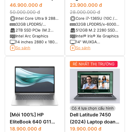
x360 14-fh0033dx
46.900.000 đ
23.900.000 đ
(2025)
50.000.000 đ
28.000.000 đ
Intel Core Ultra 9 288V
Core i7-1365U (10C /
Processor (8 lõi) - Max
12T, up to 3.9GHz,
32GB LPDDR5/
32GB LPDDR5/x-6000
Turbo Frequency: 5. 10
12MB Cache)
8533MHz
soldered memory, not
2TB SSD PCIe (M.2
512GB M.2 2280 SSD
GHz
upgradable
2280)
PCIe® NVMe®, PCIe®
Intel Arc Graphics
Intel® Iris® Xe Graphics
4.0
14 inches 2880 x 1800
14" WUXGA
pixels Tấm nền Oled
(1920x1200), Multi-
So sánh
So sánh
120 Hz Có hỗ trợ bút
touch, IPS, 500nits,
stylus
Anti-glare, 16:10,
RẺ NHẤT THỊ TRƯỜNG
1000:1, 100% sRGB
Có 4 lựa chọn cấu hình
[Mới 100%] HP
Dell Latitude 7450
EliteBook 640 G11
(2024) Laptop doanh
(2024)
18.900.000 đ
nhân cao cấp
19.900.000 đ