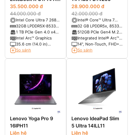
(2025)
35.500.000 đ
28.900.000 đ
44.000.000 đ
42.000.000 đ
Intel Core Ultra 7 268V
Intel® Core™ Ultra 7
(2.2 GHz P-core base
268V, vPro® (48 TOPS
32GB LPDDR5X-8533
32 GB LPDDR5x, 8533
frequency, up to 5.0
NPU, 8 cores, up to 5.0
MT/s
MT/s, dual-channel
1 TB PCIe Gen 4.0 x4
512GB PCIe Gen4 M.2
GHz Max Turbo
GHz)
(onboard)
NVMe TLC SSD
SSD
Intel Arc™ Graphics
Integrated Intel® Arc™
frequency 48 NPU
graphics
35.6 cm (14.0 in)
14", Non-Touch, FHD+,
TOPS)
diagonal, WUXGA (1920
Anti-Glare, 300 nits,
So sánh
So sánh
x 1200), LCD, UWVA,
45% NTSC, FHD IR
antiglare, WLED with
Cam, 4G capable
Low Blue Light, 400
nits, Low power, 100%
sRGB 16:10 Aspect
Ratio
Lenovo Yoga Pro 9
Lenovo IdeaPad Slim
16IPH11
5 Ultra 14ILL11
Liên hệ
Liên hệ