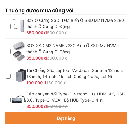
Thường được mua cùng với
Box Ổ Cứng SSD iTGZ Biến Ổ SSD M2 NVMe 2280
thành Ổ Cứng Di Động
350.000 đ
600.000 đ
BOX SSD M2 NVME 2230 Biến Ổ SSD M2 NVMe
thành Ổ Cứng Di Động
350.000 đ
600.000 đ
Túi Chống Sốc Laptop, Macbook, Surface 12 inch,
13 inch, 14 inch, 15 inch Chống Nước, Lót Nỉ
100.000 đ
150.000 đ
Cáp chuyển đổi Type-C 4 trong 1 ra HDMI 4K, USB
3.0, Type-C, VGA | Bộ HUB Type-C 4 in 1
350.000 đ
550.000 đ
Đặt hàng