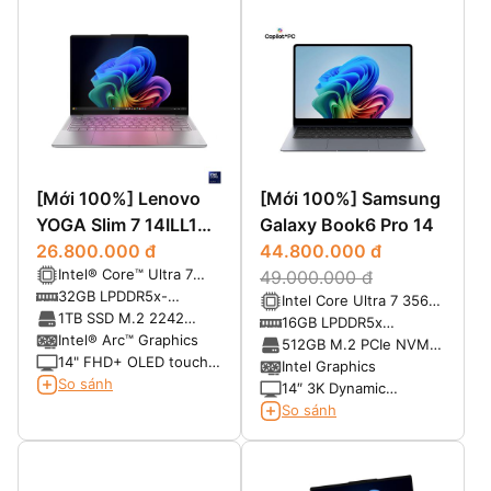
[Mới 100%] Lenovo
[Mới 100%] Samsung
YOGA Slim 7 14ILL10
Galaxy Book6 Pro 14
Aura Edition (Core
26.800.000 đ
44.800.000 đ
Intel® Core™ Ultra 7
Ultra 7 258V RAM
49.000.000 đ
258V, 3nm (8 Cores, 8
32GB LPDDR5x-
Intel Core Ultra 7 356H
32GB SSD 1TB 14
Threads, 2.2 GHz Base,
8533MHz
1TB SSD M.2 2242
(16 Cores, Up to
16GB LPDDR5x
inch FHD+ OLED
4.8 GHz Turbo, 12MB
PCIe® 4.0×4 NVMe®
Intel® Arc™ Graphics
4.7GHz)
8533MHz
512GB M.2 PCIe NVMe
Touch)
Cache, NPU AI)
14" FHD+ OLED touch
SSD
Intel Graphics
panel, 60Hz, 600nits
So sánh
14″ 3K Dynamic
HDR, 100% DCI-P3,
AMOLED 2X, Anti-
So sánh
Dolby Vision®, True
reflective display with
Black 1000, touch,
touchscreen
glass, X-Rite®,
Eyesafe®