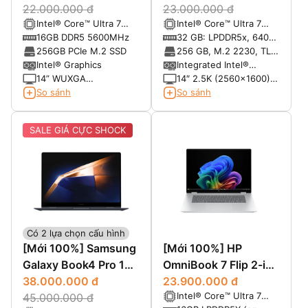
22.000.000 đ
23.000.000 đ
Intel® Core™ Ultra 7
Intel® Core™ Ultra 7
155U vPro (12-Core,
165U, vPRO (12MB
16GB DDR5 5600MHz
32 GB: LPDDR5x, 6400
14-Thread, 12MB
cache, 12 cores, 14
MT/s (onboard)
256GB PCIe M.2 SSD
256 GB, M.2 2230, TLC
Cache, up to 4.8GHz
threads, up to 4.9 GHz
PCIe Gen 4 NVMe, SSD
Intel® Graphics
Integrated Intel®
Max Turbo Frequency)
Max Turbo)
Graphics
14” WUXGA
14″ 2.5K (2560x1600)
(1920*1200) IPS, Anti-
ComfortView Plus,
So sánh
So sánh
Glare, 45% NTSC, 300
Touch
nits
SALE GIÁ CỰC SHOCK
Có 2 lựa chọn cấu hình
[Mới 100%] Samsung
[Mới 100%] HP
Galaxy Book4 Pro 16
OmniBook 7 Flip 2-in-
x360 (2024)
38.000.000 đ
1 Next Gen AI 16-
23.900.000 đ
Intel® Core™ Ultra 7
45.000.000 đ
au000 (Ultra 7 256V,