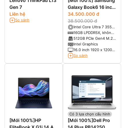
Lenovo ThinkPad L13
[Mới 100%] Samsung
Gen 7
Galaxy Book6 16 inch
Liên hệ
(2026) Copilot+ PC -
34.500.000 đ
So sánh
Core Ultra 7 355,
38.500.000 đ
Intel Core Ultra 7 355
RAM 16GB, SSD 1TB,
(8 nhân, 8 luồng, xung
16GB LPDDR5X, không
16.0" IPS WUXGA
nhịp tối đa 4.7GHz,
hỗ trợ nâng cấp
512GB PCIe Gen4 M.2
12MB Intel Smart
SSD
Intel Graphics
Cache, NPU 49 TOPS)
16.0 inch 1920 x 1200
(WUXGA) IPS, tỷ lệ
So sánh
16:10, chống chói Anti-
Glare, độ sáng 350 nits
Có 3 lựa chọn cấu hình
[Mới 100%]HP
[Mới 100%]Dell Pro
EliteBook X G1i 14 AI
14 Plus PB14250