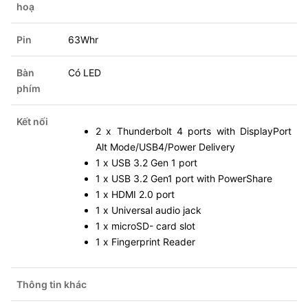
hoạ
Pin
63Whr
Bàn
Có LED
phím
Kết nối
2 x Thunderbolt 4 ports with DisplayPort
Alt Mode/USB4/Power Delivery
1 x USB 3.2 Gen 1 port
1 x USB 3.2 Gen1 port with PowerShare
1 x HDMI 2.0 port
1 x Universal audio jack
1 x microSD- card slot
1 x Fingerprint Reader
Thông tin khác