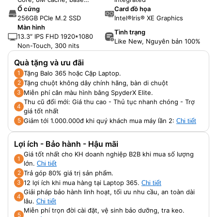
2.4GHz, up to 4.2GHz)
Ổ cứng
Card đồ họa
256GB PCIe M.2 SSD
Intel®Iris® XE Graphics
Màn hình
Tình trạng
13.3″ IPS FHD 1920*1080
Like New, Nguyên bản 100%
Non-Touch, 300 nits
Quà tặng và ưu đãi
Tặng Balo 365 hoặc Cặp Laptop.
1
Tặng chuột không dây chính hãng, bàn di chuột
2
Miễn phí cân màu hình bằng SpyderX Elite.
3
Thu cũ đổi mới: Giá thu cao - Thủ tục nhanh chóng - Trợ
4
giá tốt nhất
Giảm tới 1.000.000đ khi quý khách mua máy lần 2:
5
Chi tiết
Lợi ích - Bảo hành - Hậu mãi
Giá tốt nhất cho KH doanh nghiệp B2B khi mua số lượng
1
lớn.
Chi tiết
Trả góp 80% giá trị sản phẩm.
2
12 lợi ích khi mua hàng tại Laptop 365.
3
Chi tiết
Giải pháp bảo hành linh hoạt, tối ưu nhu cầu, an toàn dài
4
lâu.
Chi tiết
Miễn phí trọn đời cài đặt, vệ sinh bảo dưỡng, tra keo.
5