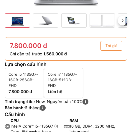
7.800.000 đ
Trả giá
Chỉ cần trả trước
1.560.000 đ
Lựa chọn cấu hình
Core i5 1135G7-
Core i7 1185G7-
16GB-256GB-
16GB-512GB-
FHD
FHD
7.800.000 đ
Liên hệ
Tình trạng:
Like New, Nguyên bản 100%
Bảo hành:
6 tháng
Cấu hình
CPU
RAM
Intel® Core™ i5-1135G7 (4
16 GB, DDR4, 3200 MHz,
Core, 8M cache, base
integrated