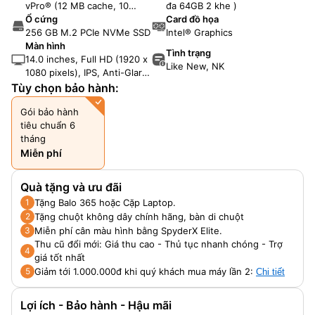
vPro® (12 MB cache, 10
đa 64GB 2 khe )
cores, 12 threads, up to 4.7
Ổ cứng
Card đồ họa
GHz Turbo)
256 GB M.2 PCIe NVMe SSD
Intel® Graphics
Màn hình
Tình trạng
14.0 inches, Full HD (1920 x
Like New, NK
1080 pixels), IPS, Anti-Glare,
60Hz, Non Touch, 250 Nits
Tùy chọn bảo hành:
Gói bảo hành
tiêu chuẩn 6
tháng
Miễn phí
Quà tặng và ưu đãi
Tặng Balo 365 hoặc Cặp Laptop.
1
Tặng chuột không dây chính hãng, bàn di chuột
2
Miễn phí cân màu hình bằng SpyderX Elite.
3
Thu cũ đổi mới: Giá thu cao - Thủ tục nhanh chóng - Trợ
4
giá tốt nhất
Giảm tới 1.000.000đ khi quý khách mua máy lần 2:
5
Chi tiết
Lợi ích - Bảo hành - Hậu mãi