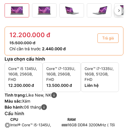
12.200.000 đ
Trả giá
15.500.000 đ
Chỉ cần trả trước
2.440.000 đ
Lựa chọn cấu hình
Core™ i5 1345U,
Core™ i7-1335U,
Core™ i7-1335U,
16GB, 256GB,
16GB, 256GB,
16GB, 512GB,
FHD
FHD
FHD
12.200.000 đ
13.500.000 đ
Liên hệ
Tình trạng:
Like New, NK
Màu sắc:
Xám
Bảo hành:
06 tháng
Cấu hình
CPU
RAM
Intel® Core™ i5-1345U,
16GB DDR4 3200MHz ( Tối