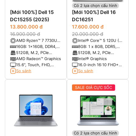
Có 2 lựa chọn cấu hình
[Mới 100%] Dell 15
[Mới 100%] Dell 16
DC15255 (2025)
DC16251
13.800.000 đ
17.600.000 đ
16.900.000 đ
20.000.000 đ
AMD Ryzen™ 7 7730U
Intel® Core™ 5 120U (10
8-core with Radeon™
cores, up to 5.0 GHz)
16GB: 1x16GB, DDR4,
8GB: 1 x 8GB, DDR5,
Graphics
3200 MT/s
5200 MT/s
512GB, M.2, PCIe
512GB, M.2, PCIe
NVMe, SSD
NVMe, SSD
AMD Radeon™ Graphics
Intel® Graphics
15.6", Touch, FHD,
16.0-inch 16:10 FHD+
60Hz, WVA, IPS, Anti-
(1920x1200) Touch
So sánh
So sánh
Glare, 250 nits
300nits WVA/IPS
Display with
SALE GIÁ CỰC SỐC
ComfortView
Có 2 lựa chọn cấu hình