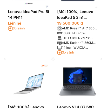
Lenovo IdeaPad Pro 5i
[Mới 100%] Lenovo
14IPH11
IdeaPad 5 2in1
Liên hệ
14AKP10 (Ryzen AI 7
19.500.000 đ
So sánh
AMD Ryzen™ AI 7 350
350, Ram 16GB SSD
(8 Cores / 16 Threads,
16GB LPDDR5x-
1TB, 14 inch FHD+
Turbo 5.0 GHz )
7500MHz (onboard)
1TB PCIe® NVMe®,
Touch)
PCIe® 4.0 x4
AMD Radeon™ 860M
Integrated
14 inch WUXGA
(1920x1200), Multi-
So sánh
touch, IPS, 300nits,
Glossy, 16:10,
45%NTSC, 60Hz
[Mới 100%] Lenovo
Lenovo V14 G7 IWC