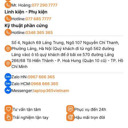
Mr. Hoàng:
077 290 7777
Linh kiện - Phụ kiện
Hotline:
077 685 7777
Kỹ thuật phần cứng
Hotline:
0346 365 365
Số 4, Ngách 69 Láng Trung, Ngõ 107 Nguyễn Chí Thanh,
Phường Láng, Hà Nội (Quý khách đi từ ngõ 562 đường
Láng vào) ô tô quý khách để ở bãi xe 570 đường Láng
266/68 Tô Hiến Thành - P. Hoà Hưng (Quận 10 cũ) - TP. Hồ
Chí Minh
Zalo HN:
0967 666 365
Zalo HCM:
0968 666 365
Messenger:
laptop365vietnam
Tư vấn tận tâm
Phục vụ đến 24h
Trải nghiệm tận tay
Hậu mãi trọn đời