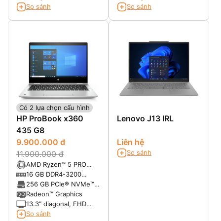
So sánh
So sánh
Có 2 lựa chọn cấu hình
HP ProBook x360
Lenovo J13 IRL
435 G8
9.900.000 đ
Liên hệ
So sánh
11.900.000 đ
AMD Ryzen™ 5 PRO
5600U with Radeon™
16 GB DDR4-3200
Graphics (2.3 GHz base
SDRAM
256 GB PCIe® NVMe™
clock, up to 4.2 GHz
M.2 Value SSD TLC
Radeon™ Graphics
max boost clock, 16 MB
13.3" diagonal, FHD
L3 cache, 6 cores)
(1920 x 1080), touch,
So sánh