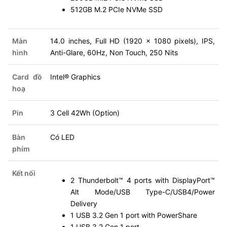
512GB M.2 PCIe NVMe SSD
Màn
14.0 inches, Full HD (1920 x 1080 pixels), IPS,
hình
Anti-Glare, 60Hz, Non Touch, 250 Nits
Card đồ
Intel® Graphics
hoạ
Pin
3 Cell 42Wh (Option)
Bàn
Có LED
phím
Kết nối
2 Thunderbolt™ 4 ports with DisplayPort™
Alt Mode/USB Type-C/USB4/Power
Delivery
1 USB 3.2 Gen 1 port with PowerShare
1 USB 3.2 Gen 1 port