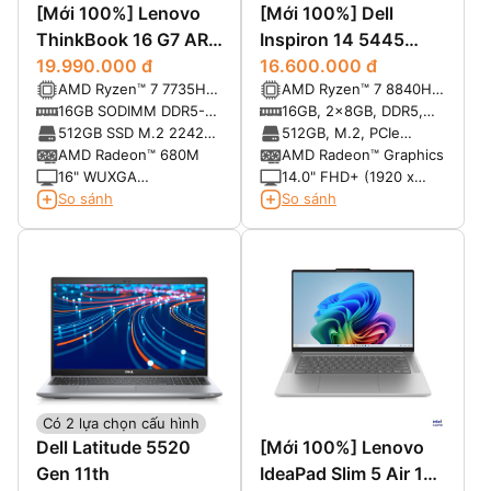
[Mới 100%] Lenovo
[Mới 100%] Dell
ThinkBook 16 G7 ARP
Inspiron 14 5445
(9QSA) (AMD Ryzen 7
19.990.000 đ
(2024)
16.600.000 đ
AMD Ryzen™ 7 7735HS
AMD Ryzen™ 7 8840HS
7735HS, RAM 16GB,
(8C / 16T, 3.2 /
8-core/16-thread
16GB SODIMM DDR5-
16GB, 2x8GB, DDR5,
SSD 512GB, 16"
4.75GHz, 4MB L2 /
Processor with
4800 Up to 64GB
5600 MT/s
512GB SSD M.2 2242
512GB, M.2, PCIe
WUXGA)
16MB L3)
Radeon™ Graphics
PCIe 4.0x4 NVMe
NVMe, SSD
AMD Radeon™ 680M
AMD Radeon™ Graphics
16" WUXGA
14.0" FHD+ (1920 x
(1920x1200) IPS
1280), 300 nits, 100%
So sánh
So sánh
300nits Anti-glare, 45%
sRGB, ComfortView
NTSC
Plus
Có 2 lựa chọn cấu hình
Dell Latitude 5520
[Mới 100%] Lenovo
Gen 11th
IdeaPad Slim 5 Air 15