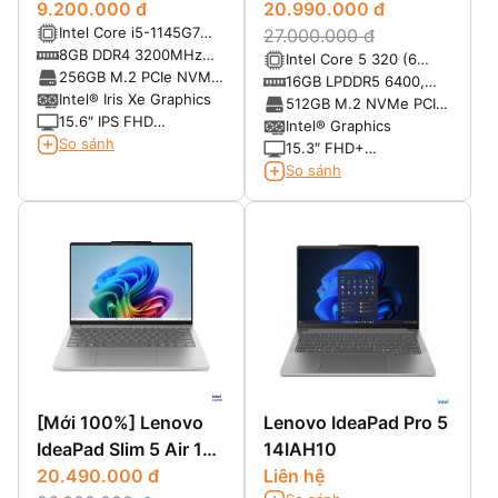
9.200.000 đ
2026 (Xiaoxin Air 15)
20.990.000 đ
Intel Core i5-1145G7
27.000.000 đ
(2.60GHz up to
8GB DDR4 3200MHz
Intel Core 5 320 (6
4.40GHz, 8MB Cache)
(1x8GB)
256GB M.2 PCIe NVMe
nhân 6 luồng, có thể
16GB LPDDR5 6400,
SSD
Intel® Iris Xe Graphics
đạt tới 4.6GHz với
không hỗ trợ nâng cấp
512GB M.2 NVMe PCIe
15.6″ IPS FHD
turbo boost, 6MB
SSD
Intel® Graphics
(1920×1080) Non-
So sánh
Cache)
15.3″ FHD+
Touch, Anti-Glare,
(1920x1200) IPS, màn
So sánh
300nits
nhám, chống lóa, cảm
ứng , tần số quét màn
120Hz, độ sáng
400nits, tỷ lệ khung
hình 16:10, 100% srgb,
màn giảm ánh sáng
xanh bảo vệ mắt TUV
[Mới 100%] Lenovo
Lenovo IdeaPad Pro 5
IdeaPad Slim 5 Air 13
14IAH10
2026 (Xiaoxin Air 13)
20.490.000 đ
Liên hệ