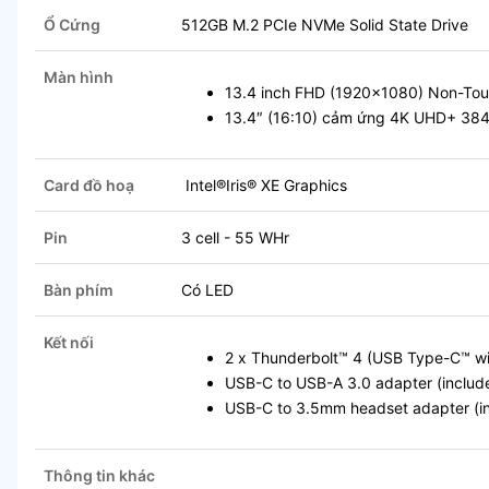
Ổ Cứng
512GB M.2 PCIe NVMe Solid State Drive
Màn hình
13.4 inch FHD (1920x1080) Non-Tou
13.4″ (16:10) cảm ứng 4K UHD+ 384
Card đồ hoạ
Intel®Iris® XE Graphics
Pin
3 cell - 55 WHr
Bàn phím
Có LED
Kết nối
2 x Thunderbolt™ 4 (USB Type-C™ wi
USB-C to USB-A 3.0 adapter (include
USB-C to 3.5mm headset adapter (in
Thông tin khác