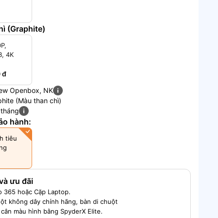
ì (Graphite)
0P,
B, 4K
 đ
ew Openbox, NK
hite (Màu than chì)
 tháng
ảo hành:
h tiêu
áng
và ưu đãi
o 365 hoặc Cặp Laptop.
ột không dây chính hãng, bàn di chuột
 cân màu hình bằng SpyderX Elite.