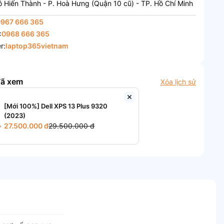
 Hiến Thành - P. Hoà Hưng (Quận 10 cũ) - TP. Hồ Chí Minh
0967 666 365
:
0968 666 365
r:
laptop365vietnam
đã xem
Xóa lịch sử
[Mới 100%] Dell XPS 13 Plus 9320
(2023)
27.500.000 đ
29.500.000 đ