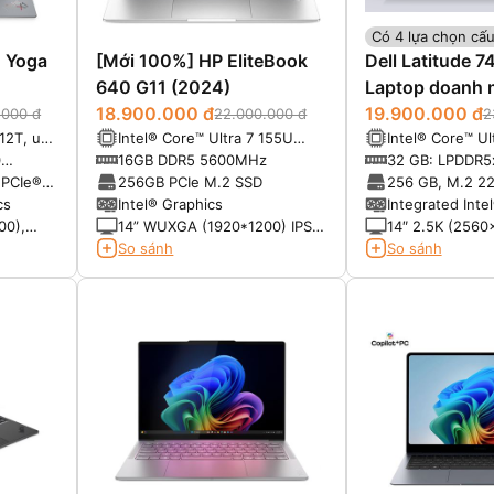
Có 4 lựa chọn cấu
 Yoga
[Mới 100%] HP EliteBook
Dell Latitude 
640 G11 (2024)
Laptop doanh 
18.900.000 đ
cấp
19.900.000 đ
.000 đ
22.000.000 đ
2
12T, up
Intel® Core™ Ultra 7 155U
Intel® Core™ Ul
he)
vPro (12-Core, 14-Thread,
vPRO (12MB cac
0
16GB DDR5 5600MHz
32 GB: LPDDR5
12MB Cache, up to 4.8GHz
14 threads, up 
t
(onboard)
 PCIe®
256GB PCIe M.2 SSD
256 GB, M.2 22
Max Turbo Frequency)
Max Turbo)
Gen 4 NVMe, 
cs
Intel® Graphics
Integrated Inte
00),
14” WUXGA (1920*1200) IPS,
14″ 2.5K (2560
its,
Anti-Glare, 45% NTSC, 300
ComfortView Pl
So sánh
So sánh
:1,
nits