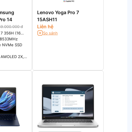
amsung
Lenovo Yoga Pro 7
ro 14
15ASH11
Liên hệ
49.000.000 đ
a 7 356H (16
So sánh
.7GHz)
 8533MHz
e NVMe SSD
c AMOLED 2X,
display with