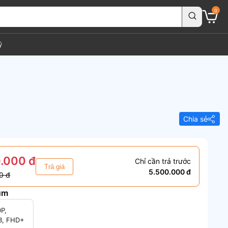
0
ý
Chia sẻ
.000 đ
Chỉ cần trả trước
Trả giá
5.500.000 đ
0 đ
um
0P,
B, FHD+