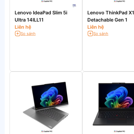
Lenovo IdeaPad Slim 5i
Lenovo ThinkPad X
Ultra 14ILL11
Detachable Gen 1
Liên hệ
Liên hệ
So sánh
So sánh