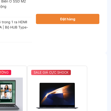
 Biến Ổ SSD M2
Động
Đặt hàng
 trong 1 ra HDMI
A | Bộ HUB Type-
RƯỜNG
SALE GIÁ CỰC SHOCK