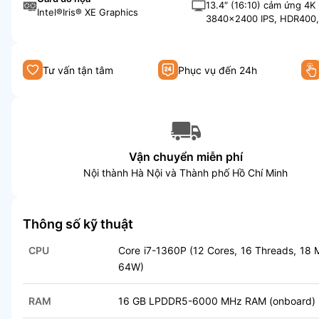
13.4″ (16:10) cảm ứng 4
Intel®Iris® XE Graphics
3840×2400 IPS, HDR400,
nits, ~90% DCI-P3.
Tư vấn tận tâm
Phục vụ đến 24h
Vận chuyển miễn phí
Nội thành Hà Nội và Thành phố Hồ Chí Minh
Thông số kỹ thuật
CPU
Core i7-1360P (12 Cores, 16 Threads, 18
64W)
RAM
16 GB LPDDR5-6000 MHz RAM (onboard)