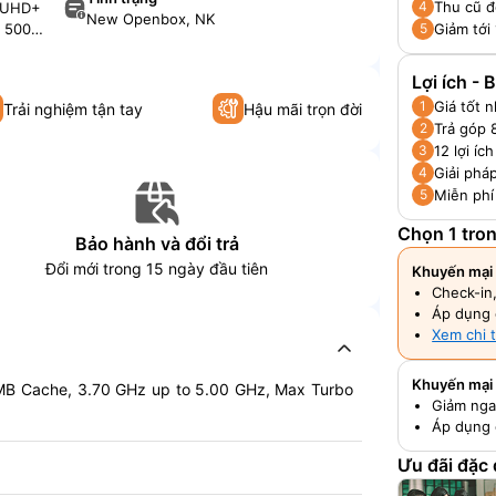
Thu cũ đ
4
K UHD+
New Openbox, NK
Giảm tới
5
 500
Lợi ích -
Giá tốt 
1
Trải nghiệm tận tay
Hậu mãi trọn đời
Trả góp 
2
12 lợi í
3
Giải pháp
4
Miễn phí
5
Chọn 1 tro
Bảo hành và đổi trả
Đổi mới trong 15 ngày đầu tiên
Khuyến mại 
Check-in
Áp dụng 
Xem chi t
Khuyến mại
 MB Cache, 3.70 GHz up to 5.00 GHz, Max Turbo
Giảm nga
Áp dụng 
Ưu đãi đặc