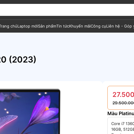
Trang chủ
Laptop mới
Sản phẩm
Tin tức
Khuyến mãi
Công cụ
Liên hệ - Góp 
20 (2023)
27.500
29.500.00
Màu Platin
Core i7 136
16GB, 512G