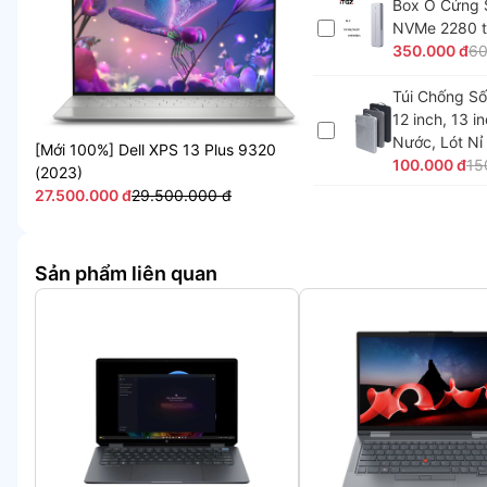
Box Ổ Cứng 
NVMe 2280 t
350.000 đ
60
Túi Chống Số
12 inch, 13 i
Nước, Lót Nỉ
[Mới 100%] Dell XPS 13 Plus 9320
100.000 đ
15
(2023)
27.500.000 đ
29.500.000 đ
Sản phẩm liên quan