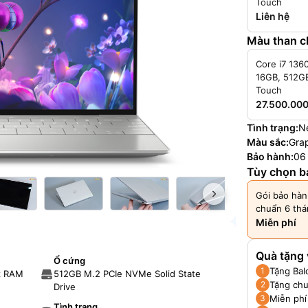
Touch
Liên hệ
Màu than ch
Core i7 136
16GB, 512G
Touch
27.500.000
Tình trạng:
N
Màu sắc:
Grap
Bảo hành:
06
Tùy chọn b
Gói bảo hàn
chuẩn 6 th
Miễn phí
Quà tặng 
Ổ cứng
Tặng Bal
1
z RAM
512GB M.2 PCIe NVMe Solid State
Tặng chu
2
Drive
Miễn phí
3
Tình trạng