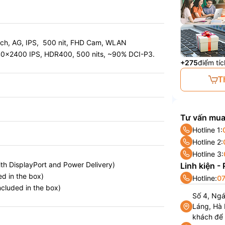
ch, AG, IPS, 500 nit, FHD Cam, WLAN
0×2400 IPS, HDR400, 500 nits, ~90% DCI-P3.
+275
điểm tíc
T
Tư vấn mua
Hotline 1:
Hotline 2:
Hotline 3:
th DisplayPort and Power Delivery)
Linh kiện -
d in the box)
Hotline:
07
cluded in the box)
Số 4, Ng
Láng, Hà 
khách để