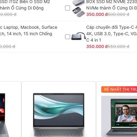
SSD iTGZ Biến Ổ SSD M2
BOX SSD M2 NVME 2230
hành Ổ Cứng Di Động
NVMe thành Ổ Cứng Di 
0.000 đ
350.000 đ
600.000 đ
c Laptop, Macbook, Surface
Cáp chuyển đổi Type-C 4
nch, 14 inch, 15 inch Chống
4K, USB 3.0, Type-C, VG
C 4 in 1
0.000 đ
350.000 đ
550.000 đ
RẺ NHẤT THỊ T