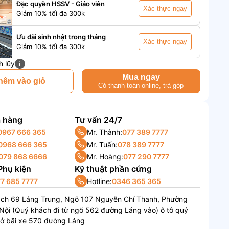
Đặc quyền HSSV - Giáo viên
Xác thực ngay
Giảm 10% tối đa 300k
Ưu đãi sinh nhật trong tháng
Xác thực ngay
Giảm 10% tối đa 300k
h lũy
Mua ngay
hêm vào giỏ
Có thanh toán online, trả góp
 hàng
Tư vấn 24/7
0967 666 365
Mr. Thành:
077 389 7777
0968 666 365
Mr. Tuấn:
078 389 7777
079 868 6666
Mr. Hoàng:
077 290 7777
 Phụ kiện
Kỹ thuật phần cứng
7 685 7777
Hotline:
0346 365 365
ách 69 Láng Trung, Ngõ 107 Nguyễn Chí Thanh, Phường
Nội (Quý khách đi từ ngõ 562 đường Láng vào) ô tô quý
 ở bãi xe 570 đường Láng