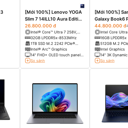
13
[Mới 100%] Lenovo YOGA
[Mới 100%] S
Slim 7 14ILL10 Aura Edition
Galaxy Book6 P
(Core Ultra 7 258V RAM
26.800.000 đ
44.800.000 đ
Intel® Core™ Ultra 7 258V,
Intel Core Ultr
32GB SSD 1TB 14 inch
3nm (8 Cores, 8 Threads, 2.2
Cores, Up to 4
32GB LPDDR5x-8533MHz
16GB LPDDR5x
FHD+ OLED Touch)
GHz Base, 4.8 GHz Turbo,
1TB SSD M.2 2242 PCIe®
512GB M.2 PCI
12MB Cache, NPU AI)
4.0×4 NVMe®
Intel® Arc™ Graphics
Intel Graphics
14" FHD+ OLED touch panel,
14″ 3K Dynami
60Hz, 600nits HDR, 100%
Anti-reflective 
So sánh
So sánh
DCI-P3, Dolby Vision®, True
touchscreen
Black 1000, touch, glass, X-
Rite®, Eyesafe®