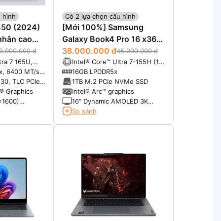
 hình
Có 2 lựa chọn cấu hình
7450 (2024)
[Mới 100%] Samsung
nhân cao
Galaxy Book4 Pro 16 x360
(2024)
38.000.000 đ
3.000.000 đ
45.000.000 đ
tra 7 165U,
Intel® Core™ Ultra 7-155H (16
he, 12 cores,
Cores, 22 Threads, 24 MB, up
x, 6400 MT/s
16GB LPDDR5x
to 4.9 GHz
to 4.8 GHz, 115W Max)
30, TLC PCIe
1TB M.2 PCIe NVMe SSD
SSD
l® Graphics
Intel® Arc™ graphics
x1600)
16" Dynamic AMOLED 3K
us, Touch
(2880 x 1800), 16:10, 120Hz,
So sánh
120% DCI-P3, S Pen included