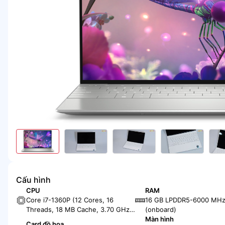
Cấu hình
CPU
RAM
Core i7-1360P (12 Cores, 16
16 GB LPDDR5-6000 MH
Threads, 18 MB Cache, 3.70 GHz
(onboard)
up to 5.00 GHz, Max Turbo 64W)
Màn hình
Card đồ họa