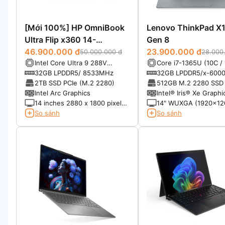
[Mới 100%] HP OmniBook
Lenovo ThinkPad X1
Ultra Flip x360 14-
Gen 8
fh0033dx (2025)
46.900.000 đ
23.900.000 đ
50.000.000 đ
28.000
Intel Core Ultra 9 288V
Core i7-1365U (10C / 
Processor (8 lõi) - Max Turbo
to 3.9GHz, 12MB Cac
32GB LPDDR5/ 8533MHz
32GB LPDDR5/x-600
Frequency: 5. 10 GHz
soldered memory, no
2TB SSD PCIe (M.2 2280)
512GB M.2 2280 SSD
upgradable
NVMe®, PCIe® 4.0
Intel Arc Graphics
Intel® Iris® Xe Graphi
14 inches 2880 x 1800 pixels
14" WUXGA (1920x12
Tấm nền Oled 120 Hz Có hỗ
Multi-touch, IPS, 500n
So sánh
So sánh
trợ bút stylus
Anti-glare, 16:10, 1000
100% sRGB