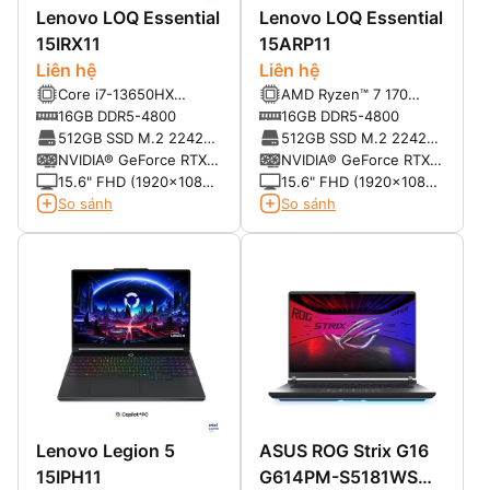
Lenovo LOQ Essential
Lenovo LOQ Essential
15IRX11
15ARP11
Liên hệ
Liên hệ
Core i7-13650HX
AMD Ryzen™ 7 170
(14C/20T, up to
(8C/16T, up to
16GB DDR5-4800
16GB DDR5-4800
4.96GHz, 24MB)
4.75GHz, 20MB)
512GB SSD M.2 2242
512GB SSD M.2 2242
PCIe® 4.0 NVMe®
PCIe® 4.0 NVMe®
NVIDIA® GeForce RTX
NVIDIA® GeForce RTX
5060 8GB GDDR7
5060 8GB GDDR7
15.6" FHD (1920x1080)
15.6" FHD (1920x1080)
Non-touch IPS 300nits
Non-touch IPS 300nits
So sánh
So sánh
16:9 100% sRGB 144Hz
16:9 100% sRGB 144Hz
Lenovo Legion 5
ASUS ROG Strix G16
15IPH11
G614PM-S5181WS