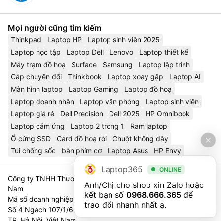
Mọi người cũng tìm kiếm
Thinkpad
Laptop HP
Laptop sinh viên 2025
Laptop học tập
Laptop Dell
Lenovo
Laptop thiết kế
Máy trạm đồ hoạ
Surface
Samsung
Laptop lập trình
Cáp chuyển đổi
Thinkbook
Laptop xoay gập
Laptop AI
Màn hình laptop
Laptop Gaming
Laptop đồ hoạ
Laptop doanh nhân
Laptop văn phòng
Laptop sinh viên
Laptop giá rẻ
Dell Precision
Dell 2025
HP Omnibook
Laptop cảm ứng
Laptop 2 trong 1
Ram laptop
Ổ cứng SSD
Card đồ hoạ rời
Chuột không dây
Túi chống sốc
bàn phím cơ
Laptop Asus
HP Envy
Laptop365
ONLINE
Công ty TNHH Thương Mại Và Dịch Vụ Công Nghệ 365 Việt
Anh/Chị cho shop xin Zalo hoặc 
Nam
kết bạn số 
0968.666.365
 để 
Mã số doanh nghiệp 0111023179 - Sở Tài Chính TP. Hà Nội cấp
trao đổi nhanh nhất ạ.
Số 4 Ngách 107/1/69 Nguyễn Chí Thanh, Tổ 3, Phường Láng,
TP. Hà Nội, Việt Nam