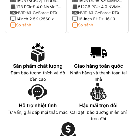
370 (2.00GHz up to
(2.20GHz up to
16GB (8GBx2) LPDDR5X
16GB DDR5 5200MHz
| RTX 4060 | 14inch
| RTX 4050 | 16 inch
5.10GHz, 24MB Cache)
4.80GHz, 12MB Cache)
7500MHz Onboard
(2 x SO-DIMM slots, up
1TB PCIe® 4.0 NVMe™
512GB PCIe 4.0 NVMe
2.5K 165Hz | Win 11 |
WUXGA | Win 11 |
(Không thể nâng cấp)
to 64GB)
M.2 SSD (Còn trống 1
M.2 SSD
NVIDIA® GeForce RTX™
NVIDIA® GeForce RTX™
Office | Xám)
Xám)
khe SSD M.2 PCIE)
4060 8GB GDDR6
4050 6GB GDDR6
14inch 2.5K (2560 x
16-inch FHD+ 16:10
1600, WQXGA) 16:10,
(1920 x 1200, WUXGA);
So sánh
So sánh
165Hz, IPS, 400nits,
144Hz, 7ms, IPS, 300
1000:1, 100% SRGB,
nits, 1000:1 contrast
Anti-glare display, G-
ratio, 45% NTSC
Sync
Sán phẩm chất lượng
Giao hàng toàn quốc
Đảm bảo tương thích và độ
Nhận hàng và thanh toán tại
bền cao
nhà
Hỗ trợ nhiệt tình
Hậu mãi trọn đời
Tư vấn, giải đáp mọi thắc mắc
Cài đặt, bảo dưỡng miễn phí
trọn đời