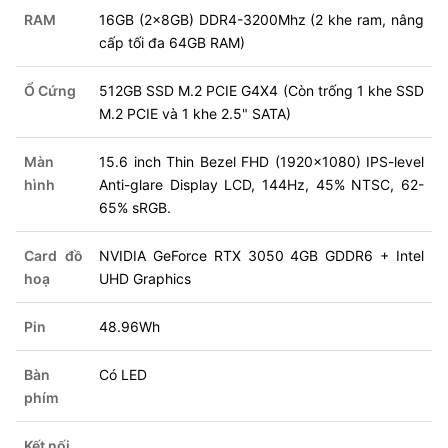
RAM
16GB (2x8GB) DDR4-3200Mhz (2 khe ram, nâng
cấp tối đa 64GB RAM)
Ổ Cứng
512GB SSD M.2 PCIE G4X4 (Còn trống 1 khe SSD
M.2 PCIE và 1 khe 2.5" SATA)
Màn
15.6 inch Thin Bezel FHD (1920x1080) IPS-level
hình
Anti-glare Display LCD, 144Hz, 45% NTSC, 62-
65% sRGB.
Card đồ
NVIDIA GeForce RTX 3050 4GB GDDR6 + Intel
hoạ
UHD Graphics
Pin
48.96Wh
Bàn
Có LED
phím
Kết nối