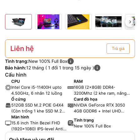
Liên hệ
Trả giá
Tình trạng:
New 100% Full Box
Bảo hành:
12 tháng ( 1 đổi 1 trong 15 ngày )
Cấu hình
CPU
RAM
Intel Core i5-11400H upto
16GB (2x8GB) DDR4-
4.50GHz, 6 nhân 12 luồng
3200Mhz (2 khe ram, nâng
Ổ cứng
cấp tối đa 64GB RAM)
Card đồ họa
512GB SSD M.2 PCIE G4X4
NVIDIA GeForce RTX 3050
(Còn trống 1 khe SSD M.2
4GB GDDR6 + Intel UHD
PCIE và 1 khe 2.5" SATA)
Màn hình
Graphics
Tình trạng
15.6 inch Thin Bezel FHD
New 100% Full Box
(1920x1080) IPS-level Anti-
glare Display LCD, 144Hz,
Quà tặng và ưu đãi