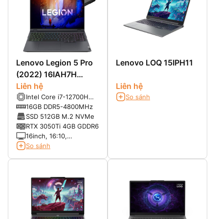
Lenovo Legion 5 Pro
Lenovo LOQ 15IPH11
(2022) 16IAH7H
(Core i7-12700H, RTX
Liên hệ
Liên hệ
Intel Core i7-12700H
So sánh
3060, 16″ WQXGA
(14 cores/ 20 Threads,
16GB DDR5-4800MHz
165Hz)
up to 4,70GHz, 24MB
SSD 512GB M.2 NVMe
Cache)
RTX 3050Ti 4GB GDDR6
16inch, 16:10,
WQXGA(2560x1600)
So sánh
IPS 500nits 165Hz 100%
sRGB