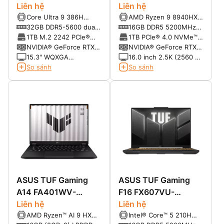
Liên hệ
(Ryzen™ 9-8940HX |
Liên hệ
Core Ultra 9 386H
AMD Ryzen 9 8940HX
16GB | 1TB | RTX
(16C/16T, up to
(2.40Hz up to 5.3GHz,
32GB DDR5-5600 dual-
16GB DDR5 5200MHz
5060 8GB | 16.0 inch
4.9GHz, 18MB)
64MB Cache)
channel capable
SO-DIMM (2 slots, up
1TB M.2 2242 PCIe®
1TB PCIe® 4.0 NVMe™
WQXGA 240Hz | Win
to 64GB)
NVMe®, PCIe® 4.0 SSD
M.2 SSD
NVIDIA® GeForce RTX
NVIDIA® GeForce RTX™
11 | Xám)
5060 8GB GDDR7
5060 8GB GDDR7
15.3" WQXGA
16.0 inch 2.5K (2560 x
(2560x1600) OLED
1600, WQXGA) 16:10,
So sánh
So sánh
1000nits (HDR peak) /
240Hz, 3ms, 100% DCI-
500nits (SDR typical)
P3, 500nits, G-Sync,
16:10 100% DCI-P3
Pantone Validated,
165Hz
chống chói
ASUS TUF Gaming
ASUS TUF Gaming
A14 FA401WV-
F16 FX607VU-
RG062WS (Ryzen™ AI
Liên hệ
RL045W (Core 5
Liên hệ
AMD Ryzen™ AI 9 HX
Intel® Core™ 5 210H
9 HX 370 | 16GB | 1TB
210H | 16GB | 512GB