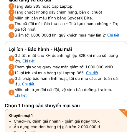
45% NTSC, 62-65% sRGB.
Tặng Balo 365 hoặc Cặp Laptop.
1
Tặng chuột không dây chính hãng, bàn di chuột
2
Miễn phí cân màu hình bằng SpyderX Elite.
3
Thu cũ đổi mới: Giá thu cao - Thủ tục nhanh chóng - Trợ
4
giá tốt nhất
Giảm tới 1.000.000đ khi quý khách mua máy lần 2:
5
Chi tiết
Lợi ích - Bảo hành - Hậu mãi
Giá tốt nhất cho KH doanh nghiệp B2B khi mua số lượng
1
lớn.
Chi tiết
Tham gia vòng quay may mắn giảm tới 1.000.000 VNĐ
2
12 lợi ích khi mua hàng tại Laptop 365.
3
Chi tiết
Giải pháp bảo hành linh hoạt, tối ưu nhu cầu, an toàn dài
4
lâu.
Chi tiết
Miễn phí trọn đời cài đặt, vệ sinh bảo dưỡng, tra keo.
5
Chi tiết
Chọn 1 trong các khuyến mại sau
Khuyến mại 1
Check-in, đánh giá nhanh - giảm giá ngay 100k
Áp dụng cho đơn hàng trị giá trên 2.000.000 đ