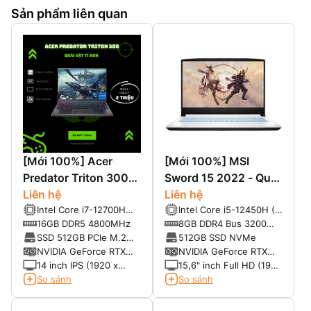
Sản phẩm liên quan
[Mới 100%] Acer
[Mới 100%] MSI
Predator Triton 300
Sword 15 2022 - Quái
SE PT314-52s-747P
Liên hệ
vật khủng tầm phân
Liên hệ
Intel Core i7-12700H
Intel Core i5-12450H (8
(2022) (Core i7-
khúc.
(2.3 GHz up to 4.7
lõi x 12 luồng, 12 MB
16GB DDR5 4800MHz
8GB DDR4 Bus 3200
12700H, 16GB, 512G,
GHz, 14 Cores, 20
Intel® Smart Cache)
(upto 64GB)
SSD 512GB PCIe M.2
512GB SSD NVMe
RTX 3060 6G, 14
Threads, 24 MB Cache)
NVMe
NVIDIA GeForce RTX
NVIDIA GeForce RTX
FHD+ 165GHZ)
3060 6 GB GDDR6
3050
14 inch IPS (1920 x
15,6" inch Full HD (1920
1200) 165Hz, 400 Nits,
x 1080), 144Hz
So sánh
So sánh
Tỷ lệ 16:10