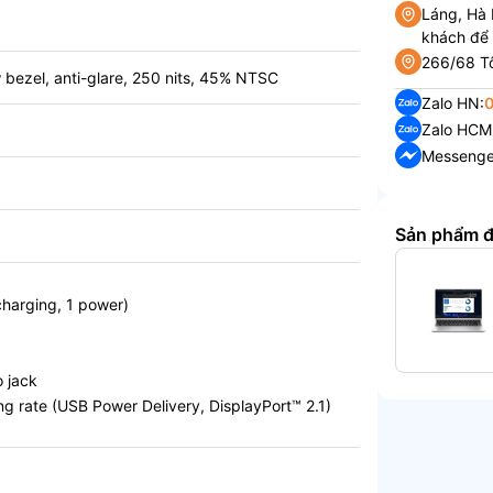
Láng, Hà 
khách để
266/68 Tô
 bezel, anti-glare, 250 nits, 45% NTSC
Zalo HN:
Zalo HCM
Messenge
Sản phẩm 
charging, 1 power)
 jack
 rate (USB Power Delivery, DisplayPort™ 2.1)