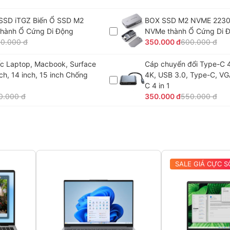
SSD iTGZ Biến Ổ SSD M2
BOX SSD M2 NVME 2230
hành Ổ Cứng Di Động
NVMe thành Ổ Cứng Di 
0.000 đ
350.000 đ
600.000 đ
c Laptop, Macbook, Surface
Cáp chuyển đổi Type-C 4
nch, 14 inch, 15 inch Chống
4K, USB 3.0, Type-C, VG
C 4 in 1
0.000 đ
350.000 đ
550.000 đ
SALE GIÁ CỰC S