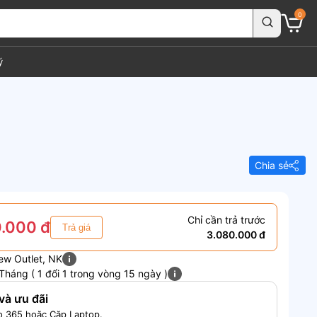
0
ý
Chia sẻ
Chỉ cần trả trước
.000 đ
Trả giá
3.080.000 đ
ew Outlet, NK
Tháng ( 1 đổi 1 trong vòng 15 ngày )
và ưu đãi
o 365 hoặc Cặp Laptop.