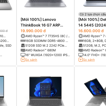
Có 2 lựa chọn cấu
[Mới 100%] Lenovo
[Mới 100%] Del
ThinkBook 16 G7 ARP
14 5445 (2024
(9QSA) (AMD Ryzen 7
19.990.000 đ
16.600.000 đ
000 đ
(10
AMD Ryzen™ 7 7735HS (8C /
AMD Ryzen™ 7 
7735HS, RAM 16GB, SSD
)
16T, 3.2 / 4.75GHz, 4MB L2 /
core/16-thread
 5200
16GB SODIMM DDR5-4800 Up
16GB, 2x8GB, 
512GB, 16" WUXGA)
16MB L3)
with Radeon™ G
to 64GB
MT/s
Me, SSD
512GB SSD M.2 2242 PCIe
512GB, M.2, P
4.0x4 NVMe
AMD Radeon™ 680M
AMD Radeon™ G
16" WUXGA (1920x1200) IPS
14.0" FHD+ (19
00nits
300nits Anti-glare, 45% NTSC
300 nits, 100%
So sánh
So sánh
ComfortView P