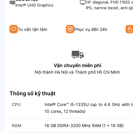
cores, 12 threads)
14" diagonal, FHD (1920 x
Intel® UHD Graphics
IPS, narrow bezel, anti-g
nits, 45% NTSC
Tư vấn tận tâm
Phục vụ đến 24h
Vận chuyển miễn phí
Nội thành Hà Nội và Thành phố Hồ Chí Minh
Thông số kỹ thuật
CPU
Intel® Core™ i5-1335U (up to 4.6 GHz with 
10 cores, 12 threads)
RAM
16 GB DDR4-3200 MHz RAM (1 x 16 GB)