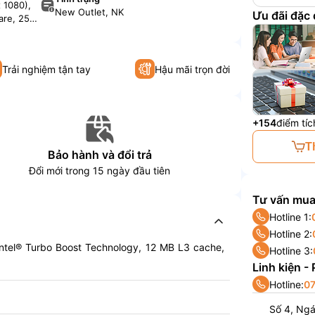
 1080),
New Outlet, NK
Ưu đãi đặc
lare, 250
Trải nghiệm tận tay
Hậu mãi trọn đời
+154
điểm tíc
T
Bảo hành và đổi trả
Đổi mới trong 15 ngày đầu tiên
Tư vấn mua
Hotline 1:
Hotline 2:
Intel® Turbo Boost Technology, 12 MB L3 cache,
Hotline 3:
Linh kiện -
Hotline:
07
Số 4, Ng