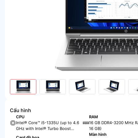
Cấu hình
CPU
RAM
Intel® Core™ i5-1335U (up to 4.6
16 GB DDR4-3200 MHz R
GHz with Intel® Turbo Boost
16 GB)
Technology, 12 MB L3 cache, 10
Màn hình
Card đồ họa