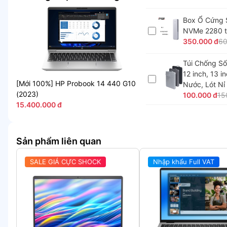
Box Ổ Cứng 
NVMe 2280 t
350.000 đ
60
Túi Chống Số
12 inch, 13 i
[Mới 100%] HP Probook 14 440 G10
Nước, Lót Nỉ
(2023)
100.000 đ
15
15.400.000 đ
Sản phẩm liên quan
SALE GIÁ CỰC SHOCK
Nhập khẩu Full VAT