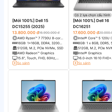
Có 2 lựa chọn cấu hình
[Mới 100%] Dell 15
[Mới 100%] Dell 16
DC15255 (2025)
DC16251
13.800.000 đ
17.600.000 đ
16.900.000 đ
20.000.
AMD Ryzen™ 7 7730U 8-core
Intel® Core™ 5 120U 
with Radeon™ Graphics
cores, up to 5.0 GHz
16GB: 1x16GB, DDR4, 3200
8GB: 1 x 8GB, DDR5,
MT/s
MT/s
512GB, M.2, PCIe NVMe, SSD
512GB, M.2, PCIe NV
AMD Radeon™ Graphics
Intel® Graphics
15.6", Touch, FHD, 60Hz,
16.0-inch 16:10 FHD+
WVA, IPS, Anti-Glare, 250 nits
(1920x1200) Touch 3
So sánh
So sánh
WVA/IPS Display with
ComfortView