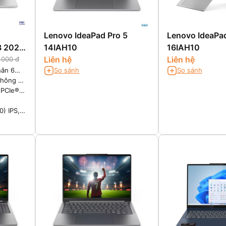
Lenovo IdeaPad Pro 5
Lenovo IdeaPad
13 2026
14IAH10
16IAH10
Liên hệ
Liên hệ
.000 đ
hân 6
So sánh
So sánh
 4.6GHz
không hỗ
 Cache)
 PCIe®
4
0) IPS,
, tần số
sáng
hình
n giảm
ệ mắt