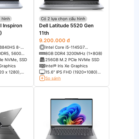
 hình
Có 2 lựa chọn cấu hình
l Inspiron
Dell Latitude 5520 Gen
)
11th
9.200.000 đ
8840HS 8-
Intel Core i5-1145G7
 Processor
(2.60GHz up to 4.40GHz,
DDR5, 5600
8GB DDR4 3200MHz (1x8GB)
raphics
8MB Cache)
CIe NVMe, SSD
256GB M.2 PCIe NVMe SSD
raphics
Intel® Iris Xe Graphics
20 x 1280),
15.6″ IPS FHD (1920×1080)
 sRGB,
Non-Touch, Anti-Glare,
So sánh
lus
300nits