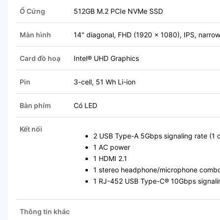
Ổ Cứng
512GB M.2 PCIe NVMe SSD
Màn hình
14" diagonal, FHD (1920 x 1080), IPS, narrow
Card đồ hoạ
Intel® UHD Graphics
Pin
3-cell, 51 Wh Li-ion
Bàn phím
Có LED
Kết nối
2 USB Type-A 5Gbps signaling rate (1 
1 AC power
1 HDMI 2.1
1 stereo headphone/microphone combo
1 RJ-452 USB Type-C® 10Gbps signaling
Thông tin khác