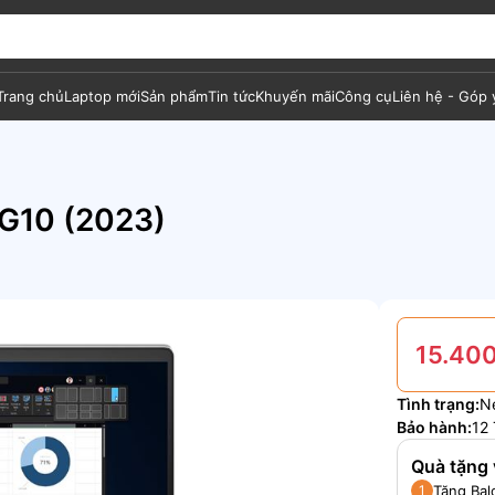
Trang chủ
Laptop mới
Sản phẩm
Tin tức
Khuyến mãi
Công cụ
Liên hệ - Góp 
 G10 (2023)
15.400
Tình trạng:
N
Bảo hành:
12 
Quà tặng 
Tặng Bal
1