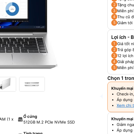
Tặng chu
2
Miễn phí
3
Thu cũ đ
4
Giảm tới
5
Lợi ích -
Giá tốt 
1
Trả góp 
2
12 lợi í
3
Giải pháp
4
Miễn phí
5
Chọn 1 tro
Khuyến mại 
Check-in
Áp dụng 
Xem chi t
Ổ cứng
Khuyến mại
AM (1 x
512GB M.2 PCIe NVMe SSD
Giảm nga
Áp dụng 
Tình trạng