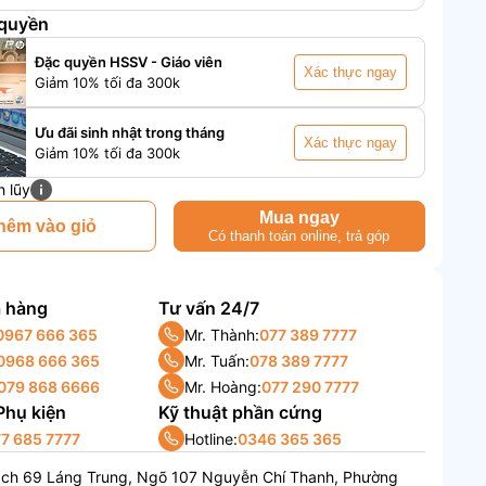
 quyền
Đặc quyền HSSV - Giáo viên
Xác thực ngay
Giảm 10% tối đa 300k
Ưu đãi sinh nhật trong tháng
Xác thực ngay
Giảm 10% tối đa 300k
h lũy
Mua ngay
hêm vào giỏ
Có thanh toán online, trả góp
 hàng
Tư vấn 24/7
0967 666 365
Mr. Thành:
077 389 7777
0968 666 365
Mr. Tuấn:
078 389 7777
079 868 6666
Mr. Hoàng:
077 290 7777
 Phụ kiện
Kỹ thuật phần cứng
7 685 7777
Hotline:
0346 365 365
ách 69 Láng Trung, Ngõ 107 Nguyễn Chí Thanh, Phường