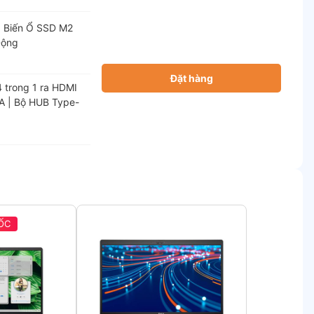
 Biến Ổ SSD M2
Động
Đặt hàng
 trong 1 ra HDMI
A | Bộ HUB Type-
ỐC