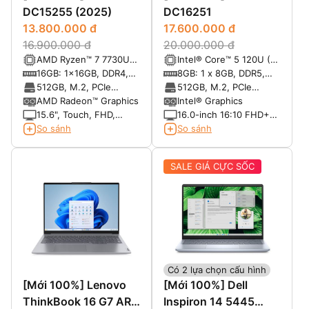
DC15255 (2025)
DC16251
13.800.000 đ
17.600.000 đ
16.900.000 đ
20.000.000 đ
AMD Ryzen™ 7 7730U
Intel® Core™ 5 120U (10
8-core with Radeon™
cores, up to 5.0 GHz)
16GB: 1x16GB, DDR4,
8GB: 1 x 8GB, DDR5,
Graphics
3200 MT/s
5200 MT/s
512GB, M.2, PCIe
512GB, M.2, PCIe
NVMe, SSD
NVMe, SSD
AMD Radeon™ Graphics
Intel® Graphics
15.6", Touch, FHD,
16.0-inch 16:10 FHD+
60Hz, WVA, IPS, Anti-
(1920x1200) Touch
So sánh
So sánh
Glare, 250 nits
300nits WVA/IPS
Display with
SALE GIÁ CỰC SỐC
ComfortView
Có 2 lựa chọn cấu hình
[Mới 100%] Lenovo
[Mới 100%] Dell
ThinkBook 16 G7 ARP
Inspiron 14 5445