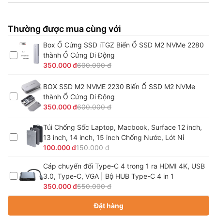
Thường được mua cùng với
Box Ổ Cứng SSD iTGZ Biến Ổ SSD M2 NVMe 2280
thành Ổ Cứng Di Động
350.000 đ
600.000 đ
BOX SSD M2 NVME 2230 Biến Ổ SSD M2 NVMe
thành Ổ Cứng Di Động
350.000 đ
600.000 đ
Túi Chống Sốc Laptop, Macbook, Surface 12 inch,
13 inch, 14 inch, 15 inch Chống Nước, Lót Nỉ
100.000 đ
150.000 đ
Cáp chuyển đổi Type-C 4 trong 1 ra HDMI 4K, USB
3.0, Type-C, VGA | Bộ HUB Type-C 4 in 1
350.000 đ
550.000 đ
Đặt hàng