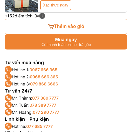
Xác thực ngay
+152
điểm tích lũy
Thêm vào giỏ
Mua ngay
Có thanh toán online, trả góp
Tư vấn mua hàng
Hotline 1:
0967 666 365
Hotline 2:
0968 666 365
Hotline 3:
079 868 6666
Tư vấn 24/7
Mr. Thành:
077 389 7777
Mr. Tuấn:
078 389 7777
Mr. Hoàng:
077 290 7777
Linh kiện - Phụ kiện
Hotline:
077 685 7777