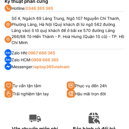
Kỹ thuật phần cứng
Hotline:
0346 365 365
Số 4, Ngách 69 Láng Trung, Ngõ 107 Nguyễn Chí Thanh,
Phường Láng, Hà Nội (Quý khách đi từ ngõ 562 đường
Láng vào) ô tô quý khách để ở bãi xe 570 đường Láng
266/68 Tô Hiến Thành - P. Hoà Hưng (Quận 10 cũ) - TP. Hồ
Chí Minh
Zalo HN:
0967 666 365
Zalo HCM:
0968 666 365
Messenger:
laptop365vietnam
Tư vấn tận tâm
Phục vụ đến 24h
Trải nghiệm tận tay
Hậu mãi trọn đời
Vận chuyển miễn phí
Bảo hành và đổi trả