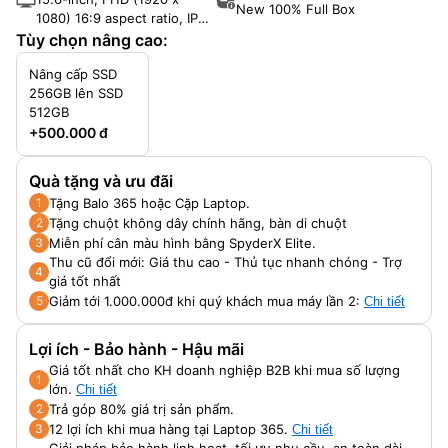
New 100% Full Box
1080) 16:9 aspect ratio, IPS-
level Panel, LED Backlit,
Tùy chọn nâng cao:
250nits, 45% NTSC color
Nâng cấp SSD
gamut for non-OLED, Glossy
256GB lên SSD
display, Touch screen, With
512GB
stylus support, Screen-to-
+500.000 đ
body ratio: 90 ％
Quà tặng và ưu đãi
Tặng Balo 365 hoặc Cặp Laptop.
1
Tặng chuột không dây chính hãng, bàn di chuột
2
Miễn phí cân màu hình bằng SpyderX Elite.
3
Thu cũ đổi mới: Giá thu cao - Thủ tục nhanh chóng - Trợ
4
giá tốt nhất
Giảm tới 1.000.000đ khi quý khách mua máy lần 2:
5
Chi tiết
Lợi ích - Bảo hành - Hậu mãi
Giá tốt nhất cho KH doanh nghiệp B2B khi mua số lượng
1
lớn.
Chi tiết
Trả góp 80% giá trị sản phẩm.
2
12 lợi ích khi mua hàng tại Laptop 365.
3
Chi tiết