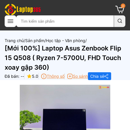
0
Trang chủ
Sản phẩm
Học tập - Văn phòng
[Mới 100%] Laptop Asus Zenbook Flip
15 Q508 ( Ryzen 7-5700U, FHD Touch
xoay gập 360)
Đã bán: --
5.0
Thông số
So sánh
Chia sẻ