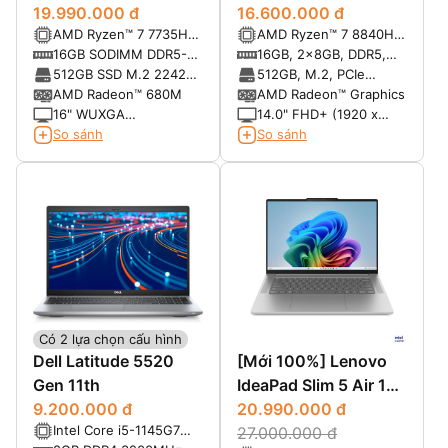
(9QSA) (AMD Ryzen 7
19.990.000 đ
(2024)
16.600.000 đ
AMD Ryzen™ 7 7735HS
AMD Ryzen™ 7 8840HS
7735HS, RAM 16GB,
(8C / 16T, 3.2 /
8-core/16-thread
16GB SODIMM DDR5-
16GB, 2x8GB, DDR5,
SSD 512GB, 16"
4.75GHz, 4MB L2 /
Processor with
4800 Up to 64GB
5600 MT/s
512GB SSD M.2 2242
512GB, M.2, PCIe
WUXGA)
16MB L3)
Radeon™ Graphics
PCIe 4.0x4 NVMe
NVMe, SSD
AMD Radeon™ 680M
AMD Radeon™ Graphics
16" WUXGA
14.0" FHD+ (1920 x
(1920x1200) IPS
1280), 300 nits, 100%
So sánh
So sánh
300nits Anti-glare, 45%
sRGB, ComfortView
NTSC
Plus
Có 2 lựa chọn cấu hình
Dell Latitude 5520
[Mới 100%] Lenovo
Gen 11th
IdeaPad Slim 5 Air 15
9.200.000 đ
2026 (Xiaoxin Air 15)
20.990.000 đ
Intel Core i5-1145G7
27.000.000 đ