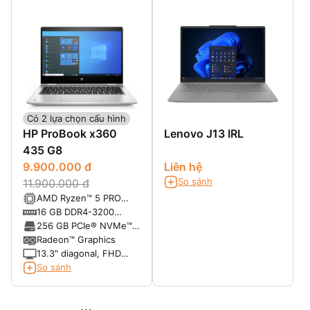
Có 2 lựa chọn cấu hình
HP ProBook x360
Lenovo J13 IRL
435 G8
9.900.000 đ
Liên hệ
So sánh
11.900.000 đ
AMD Ryzen™ 5 PRO
5600U with Radeon™
16 GB DDR4-3200
Graphics (2.3 GHz base
SDRAM
256 GB PCIe® NVMe™
clock, up to 4.2 GHz
M.2 Value SSD TLC
Radeon™ Graphics
max boost clock, 16 MB
13.3" diagonal, FHD
L3 cache, 6 cores)
(1920 x 1080), touch,
So sánh
IPS, BrightView,
Corning® Gorilla® Glass
5, 400 nits, low power,