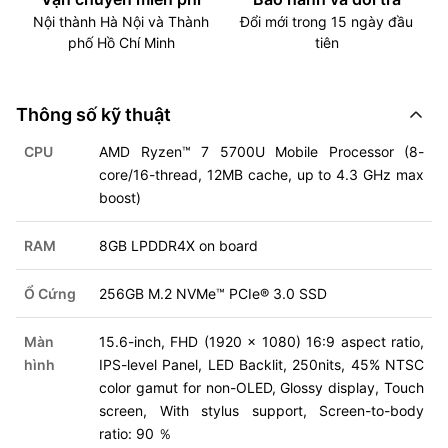
Nội thành Hà Nội và Thành
Đổi mới trong 15 ngày đầu
phố Hồ Chí Minh
tiên
Thông số kỹ thuật
CPU
AMD Ryzen™ 7 5700U Mobile Processor (8-
core/16-thread, 12MB cache, up to 4.3 GHz max
boost)
RAM
8GB LPDDR4X on board
Ổ Cứng
256GB M.2 NVMe™ PCIe® 3.0 SSD
Màn
15.6-inch, FHD (1920 x 1080) 16:9 aspect ratio,
hình
IPS-level Panel, LED Backlit, 250nits, 45% NTSC
color gamut for non-OLED, Glossy display, Touch
screen, With stylus support, Screen-to-body
ratio: 90 ％