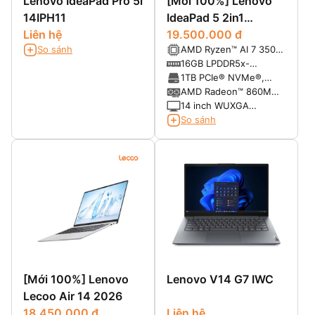
Lenovo IdeaPad Pro 5i
[Mới 100%] Lenovo
14IPH11
IdeaPad 5 2in1
Liên hệ
14AKP10 (Ryzen AI 7
19.500.000 đ
So sánh
AMD Ryzen™ AI 7 350
350, Ram 16GB SSD
(8 Cores / 16 Threads,
16GB LPDDR5x-
1TB, 14 inch FHD+
Turbo 5.0 GHz )
7500MHz (onboard)
1TB PCIe® NVMe®,
Touch)
PCIe® 4.0 x4
AMD Radeon™ 860M
Integrated
14 inch WUXGA
(1920x1200), Multi-
So sánh
touch, IPS, 300nits,
Glossy, 16:10,
45%NTSC, 60Hz
[Mới 100%] Lenovo
Lenovo V14 G7 IWC
Lecoo Air 14 2026
18.450.000 đ
Liên hệ