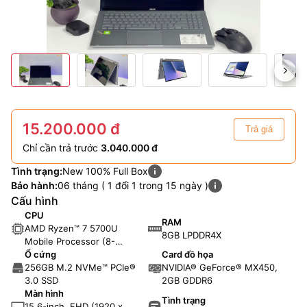
15.200.000 đ
Trả giá
Chỉ cần trả trước
3.040.000 đ
Tình trạng:
New 100% Full Box
Bảo hành:
06 tháng ( 1 đổi 1 trong 15 ngày )
Cấu hình
CPU
RAM
AMD Ryzen™ 7 5700U
8GB LPDDR4X
Mobile Processor (8-
core/16-thread, 12MB
Ổ cứng
Card đồ họa
cache, up to 4.3 GHz max
256GB M.2 NVMe™ PCIe®
NVIDIA® GeForce® MX450,
boost)
3.0 SSD
2GB GDDR6
Màn hình
Tình trạng
15.6-inch, FHD (1920 x