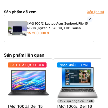
Sản phẩm đã xem
Xóa lịch sử
[Mới 100%] Laptop Asus Zenbook Flip 15
Q508 ( Ryzen 7-5700U, FHD Touch
xoay gập 360)
15.200.000 đ
Sản phẩm liên quan
SALE GIÁ CỰC SHOCK
Nhập khẩu Full VAT
Có 2 lựa chọn cấu hình
[Mới 100%] Dell 15
[Mới 100%] Dell 16