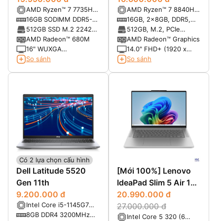
AMD Ryzen™ 7 7735HS
AMD Ryzen™ 7 8840HS
7735HS, RAM 16GB,
(8C / 16T, 3.2 /
8-core/16-thread
16GB SODIMM DDR5-
16GB, 2x8GB, DDR5,
SSD 512GB, 16"
4.75GHz, 4MB L2 /
Processor with
4800 Up to 64GB
5600 MT/s
512GB SSD M.2 2242
512GB, M.2, PCIe
WUXGA)
16MB L3)
Radeon™ Graphics
PCIe 4.0x4 NVMe
NVMe, SSD
AMD Radeon™ 680M
AMD Radeon™ Graphics
16" WUXGA
14.0" FHD+ (1920 x
(1920x1200) IPS
1280), 300 nits, 100%
So sánh
So sánh
300nits Anti-glare, 45%
sRGB, ComfortView
NTSC
Plus
Có 2 lựa chọn cấu hình
Dell Latitude 5520
[Mới 100%] Lenovo
Gen 11th
IdeaPad Slim 5 Air 15
9.200.000 đ
2026 (Xiaoxin Air 15)
20.990.000 đ
Intel Core i5-1145G7
27.000.000 đ
(2.60GHz up to
8GB DDR4 3200MHz
Intel Core 5 320 (6