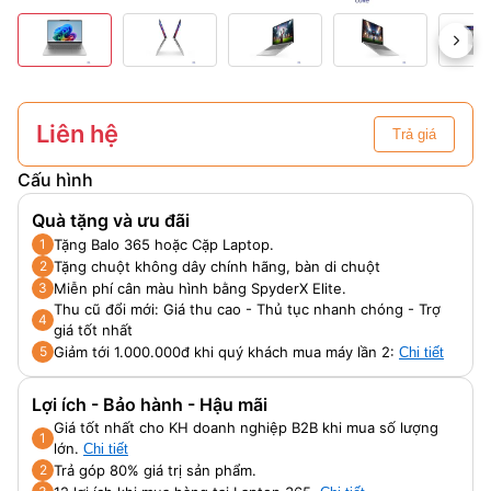
Liên hệ
Trả giá
Cấu hình
Quà tặng và ưu đãi
Tặng Balo 365 hoặc Cặp Laptop.
1
Tặng chuột không dây chính hãng, bàn di chuột
2
Miễn phí cân màu hình bằng SpyderX Elite.
3
Thu cũ đổi mới: Giá thu cao - Thủ tục nhanh chóng - Trợ
4
giá tốt nhất
Giảm tới 1.000.000đ khi quý khách mua máy lần 2:
5
Chi tiết
Lợi ích - Bảo hành - Hậu mãi
Giá tốt nhất cho KH doanh nghiệp B2B khi mua số lượng
1
lớn.
Chi tiết
Trả góp 80% giá trị sản phẩm.
2