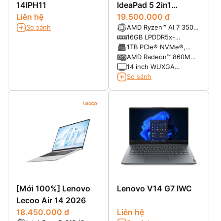
14IPH11
IdeaPad 5 2in1
Liên hệ
14AKP10 (Ryzen AI 7
19.500.000 đ
So sánh
AMD Ryzen™ AI 7 350
350, Ram 16GB SSD
(8 Cores / 16 Threads,
16GB LPDDR5x-
1TB, 14 inch FHD+
Turbo 5.0 GHz )
7500MHz (onboard)
1TB PCIe® NVMe®,
Touch)
PCIe® 4.0 x4
AMD Radeon™ 860M
Integrated
14 inch WUXGA
(1920x1200), Multi-
So sánh
touch, IPS, 300nits,
Glossy, 16:10,
45%NTSC, 60Hz
[Mới 100%] Lenovo
Lenovo V14 G7 IWC
Lecoo Air 14 2026
18.450.000 đ
Liên hệ