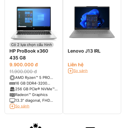
Có 2 lựa chọn cấu hình
HP ProBook x360
Lenovo J13 IRL
435 G8
9.900.000 đ
Liên hệ
So sánh
11.900.000 đ
AMD Ryzen™ 5 PRO
5600U with Radeon™
16 GB DDR4-3200
Graphics (2.3 GHz base
SDRAM
256 GB PCIe® NVMe™
clock, up to 4.2 GHz
M.2 Value SSD TLC
Radeon™ Graphics
max boost clock, 16 MB
13.3" diagonal, FHD
L3 cache, 6 cores)
(1920 x 1080), touch,
So sánh
IPS, BrightView,
Corning® Gorilla® Glass
5, 400 nits, low power,
72% NTSC