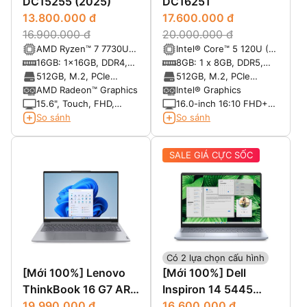
DC15255 (2025)
DC16251
13.800.000 đ
17.600.000 đ
16.900.000 đ
20.000.000 đ
AMD Ryzen™ 7 7730U
Intel® Core™ 5 120U (10
8-core with Radeon™
cores, up to 5.0 GHz)
16GB: 1x16GB, DDR4,
8GB: 1 x 8GB, DDR5,
Graphics
3200 MT/s
5200 MT/s
512GB, M.2, PCIe
512GB, M.2, PCIe
NVMe, SSD
NVMe, SSD
AMD Radeon™ Graphics
Intel® Graphics
15.6", Touch, FHD,
16.0-inch 16:10 FHD+
60Hz, WVA, IPS, Anti-
(1920x1200) Touch
So sánh
So sánh
Glare, 250 nits
300nits WVA/IPS
Display with
SALE GIÁ CỰC SỐC
ComfortView
Có 2 lựa chọn cấu hình
[Mới 100%] Lenovo
[Mới 100%] Dell
ThinkBook 16 G7 ARP
Inspiron 14 5445
(9QSA) (AMD Ryzen 7
19.990.000 đ
(2024)
16.600.000 đ