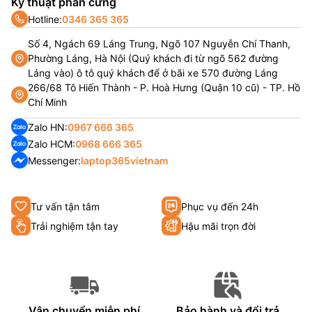
Kỹ thuật phần cứng
Hotline:
0346 365 365
Số 4, Ngách 69 Láng Trung, Ngõ 107 Nguyễn Chí Thanh,
Phường Láng, Hà Nội (Quý khách đi từ ngõ 562 đường
Láng vào) ô tô quý khách để ở bãi xe 570 đường Láng
266/68 Tô Hiến Thành - P. Hoà Hưng (Quận 10 cũ) - TP. Hồ
Chí Minh
Zalo HN:
0967 666 365
Zalo HCM:
0968 666 365
Messenger:
laptop365vietnam
Tư vấn tận tâm
Phục vụ đến 24h
Trải nghiệm tận tay
Hậu mãi trọn đời
Vận chuyển miễn phí
Bảo hành và đổi trả