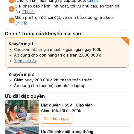
12 lợi ích khi mua hàng tại Laptop 365.
3
Chi tiết
Giải pháp bảo hành linh hoạt, tối ưu nhu cầu, an toàn dài
4
lâu.
Chi tiết
Miễn phí trọn đời cài đặt, vệ sinh bảo dưỡng, tra keo.
5
Chi tiết
Chọn 1 trong các khuyến mại sau
Khuyến mại 1
Check-in, đánh giá nhanh - giảm giá ngay 100k
Áp dụng cho đơn hàng trị giá trên 2.000.000 đ
Xem chi tiết
Khuyến mại 2
Giảm ngay 200.000đ khi thanh toán trước
Áp dụng cho toàn bộ sản phẩm laptop
Ưu đãi đặc quyền
Đặc quyền HSSV - Giáo viên
Giảm 10% tối đa 300k
Xác thực ngay
Ưu đãi sinh nhật trong tháng