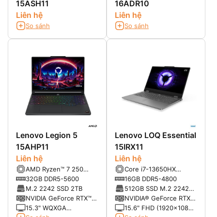
15ASH11
16ADR10
Liên hệ
Liên hệ
So sánh
So sánh
Lenovo Legion 5
Lenovo LOQ Essential
15AHP11
15IRX11
Liên hệ
Liên hệ
AMD Ryzen™ 7 250
Core i7-13650HX
Processor (8C, 16T, up
(14C/20T, up to
32GB DDR5-5600
16GB DDR5-4800
to 5.10GHz)
4.96GHz, 24MB)
M.2 2242 SSD 2TB
512GB SSD M.2 2242
PCIe® 4.0 NVMe®
NVIDIA GeForce RTX™
NVIDIA® GeForce RTX
5060 Laptop GPU
5060 8GB GDDR7
15.3" WQXGA
15.6" FHD (1920x1080)
(2560x1600) OLED
Non-touch IPS 300nits