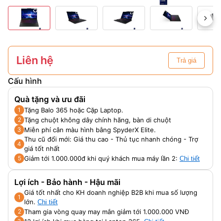
Liên hệ
Trả giá
Cấu hình
Quà tặng và ưu đãi
Tặng Balo 365 hoặc Cặp Laptop.
1
Tặng chuột không dây chính hãng, bàn di chuột
2
Miễn phí cân màu hình bằng SpyderX Elite.
3
Thu cũ đổi mới: Giá thu cao - Thủ tục nhanh chóng - Trợ
4
giá tốt nhất
Giảm tới 1.000.000đ khi quý khách mua máy lần 2:
5
Chi tiết
Lợi ích - Bảo hành - Hậu mãi
Giá tốt nhất cho KH doanh nghiệp B2B khi mua số lượng
1
lớn.
Chi tiết
Tham gia vòng quay may mắn giảm tới 1.000.000 VNĐ
2