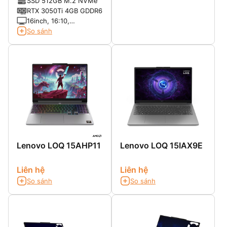
SSD 512GB M.2 NVMe
Cache)
RTX 3050Ti 4GB GDDR6
16inch, 16:10,
WQXGA(2560x1600)
So sánh
IPS 500nits 165Hz 100%
sRGB
Lenovo LOQ 15AHP11
Lenovo LOQ 15IAX9E
Liên hệ
Liên hệ
So sánh
So sánh