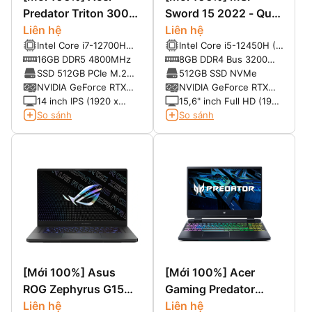
Predator Triton 300
Sword 15 2022 - Quái
SE PT314-52s-747P
Liên hệ
vật khủng tầm phân
Liên hệ
Intel Core i7-12700H
Intel Core i5-12450H (8
(2022) (Core i7-
khúc.
(2.3 GHz up to 4.7
lõi x 12 luồng, 12 MB
16GB DDR5 4800MHz
8GB DDR4 Bus 3200
12700H, 16GB, 512G,
GHz, 14 Cores, 20
Intel® Smart Cache)
(upto 64GB)
SSD 512GB PCIe M.2
512GB SSD NVMe
RTX 3060 6G, 14
Threads, 24 MB Cache)
NVMe
NVIDIA GeForce RTX
NVIDIA GeForce RTX
FHD+ 165GHZ)
3060 6 GB GDDR6
3050
14 inch IPS (1920 x
15,6" inch Full HD (1920
1200) 165Hz, 400 Nits,
x 1080), 144Hz
So sánh
So sánh
Tỷ lệ 16:10
[Mới 100%] Asus
[Mới 100%] Acer
ROG Zephyrus G15
Gaming Predator
(2022) Ryzen™ 9
Liên hệ
Helios 300 (2022)
Liên hệ