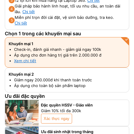
12 lợi ích khi mua hàng tại Laptop 365.
3
Chi tiết
Giải pháp bảo hành linh hoạt, tối ưu nhu cầu, an toàn dài
4
lâu.
Chi tiết
Miễn phí trọn đời cài đặt, vệ sinh bảo dưỡng, tra keo.
5
Chi tiết
Chọn 1 trong các khuyến mại sau
Khuyến mại 1
Check-in, đánh giá nhanh - giảm giá ngay 100k
Áp dụng cho đơn hàng trị giá trên 2.000.000 đ
Xem chi tiết
Khuyến mại 2
Giảm ngay 200.000đ khi thanh toán trước
Áp dụng cho toàn bộ sản phẩm laptop
Ưu đãi đặc quyền
Đặc quyền HSSV - Giáo viên
Giảm 10% tối đa 300k
Xác thực ngay
Ưu đãi sinh nhật trong tháng