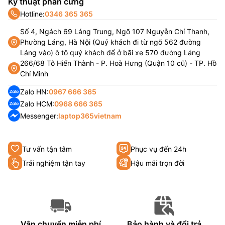
Kỹ thuật phần cứng
Hotline:
0346 365 365
Số 4, Ngách 69 Láng Trung, Ngõ 107 Nguyễn Chí Thanh,
Phường Láng, Hà Nội (Quý khách đi từ ngõ 562 đường
Láng vào) ô tô quý khách để ở bãi xe 570 đường Láng
266/68 Tô Hiến Thành - P. Hoà Hưng (Quận 10 cũ) - TP. Hồ
Chí Minh
Zalo HN:
0967 666 365
Zalo HCM:
0968 666 365
Messenger:
laptop365vietnam
Tư vấn tận tâm
Phục vụ đến 24h
Trải nghiệm tận tay
Hậu mãi trọn đời
Vận chuyển miễn phí
Bảo hành và đổi trả