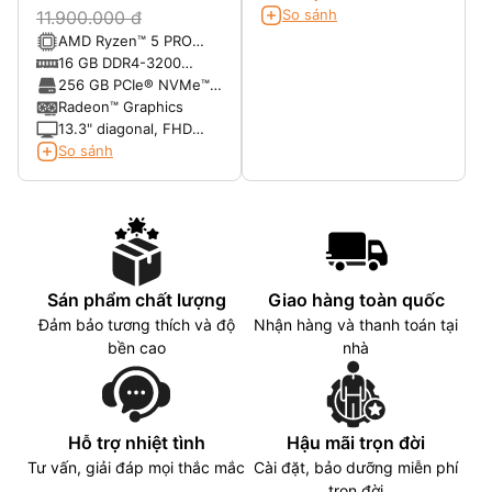
So sánh
11.900.000 đ
AMD Ryzen™ 5 PRO
5600U with Radeon™
16 GB DDR4-3200
Graphics (2.3 GHz base
SDRAM
256 GB PCIe® NVMe™
clock, up to 4.2 GHz
M.2 Value SSD TLC
Radeon™ Graphics
max boost clock, 16 MB
13.3" diagonal, FHD
L3 cache, 6 cores)
(1920 x 1080), touch,
So sánh
IPS, BrightView,
Corning® Gorilla® Glass
5, 400 nits, low power,
72% NTSC
Sán phẩm chất lượng
Giao hàng toàn quốc
Đảm bảo tương thích và độ
Nhận hàng và thanh toán tại
bền cao
nhà
Hỗ trợ nhiệt tình
Hậu mãi trọn đời
Tư vấn, giải đáp mọi thắc mắc
Cài đặt, bảo dưỡng miễn phí
trọn đời