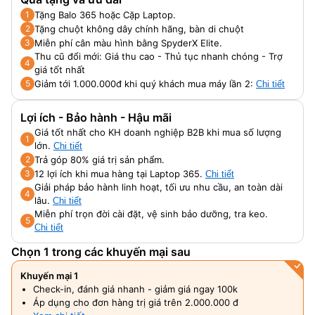
sRGB
Tặng Balo 365 hoặc Cặp Laptop.
1
Tặng chuột không dây chính hãng, bàn di chuột
2
Miễn phí cân màu hình bằng SpyderX Elite.
3
Thu cũ đổi mới: Giá thu cao - Thủ tục nhanh chóng - Trợ
4
giá tốt nhất
Giảm tới 1.000.000đ khi quý khách mua máy lần 2:
5
Chi tiết
Lợi ích - Bảo hành - Hậu mãi
Giá tốt nhất cho KH doanh nghiệp B2B khi mua số lượng
1
lớn.
Chi tiết
Trả góp 80% giá trị sản phẩm.
2
12 lợi ích khi mua hàng tại Laptop 365.
3
Chi tiết
Giải pháp bảo hành linh hoạt, tối ưu nhu cầu, an toàn dài
4
lâu.
Chi tiết
Miễn phí trọn đời cài đặt, vệ sinh bảo dưỡng, tra keo.
5
Chi tiết
Chọn 1 trong các khuyến mại sau
Khuyến mại 1
Check-in, đánh giá nhanh - giảm giá ngay 100k
Áp dụng cho đơn hàng trị giá trên 2.000.000 đ