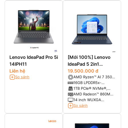
Lenovo IdeaPad Pro 5i
[Mới 100%] Lenovo
14IPH11
IdeaPad 5 2in1
Liên hệ
14AKP10 (Ryzen AI 7
19.500.000 đ
So sánh
AMD Ryzen™ AI 7 350
350, Ram 16GB SSD
(8 Cores / 16 Threads,
16GB LPDDR5x-
1TB, 14 inch FHD+
Turbo 5.0 GHz )
7500MHz (onboard)
1TB PCIe® NVMe®,
Touch)
PCIe® 4.0 x4
AMD Radeon™ 860M
Integrated
14 inch WUXGA
(1920x1200), Multi-
So sánh
touch, IPS, 300nits,
Glossy, 16:10,
45%NTSC, 60Hz