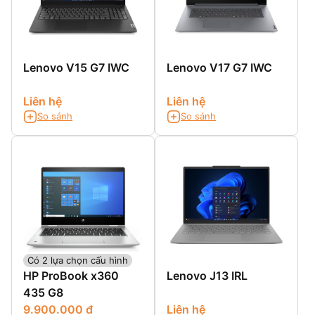
xanh bảo vệ mắt
Lenovo V15 G7 IWC
Lenovo V17 G7 IWC
Liên hệ
Liên hệ
So sánh
So sánh
Có 2 lựa chọn cấu hình
HP ProBook x360
Lenovo J13 IRL
435 G8
9.900.000 đ
Liên hệ