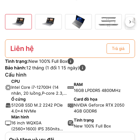
Liên hệ
Trả giá
Tình trạng:
New 100% Full Box
Bảo hành:
12 tháng (1 đổi 1 15 ngày)
Cấu hình
CPU
RAM
Intel Core i7-12700H (14
16GB LPDDR5 4800MHz
nhân, 20 luồng,P-core 2.3,
3.50Ghz upto 4.70 GHz,
Ổ cứng
Card đồ họa
24MB)
512GB SSD M.2 2242 PCIe
NVIDIA Geforce RTX 2050
4.0x4 NVMe
4GB GDDR6
Màn hình
Tình trạng
16 inch WQXGA
New 100% Full Box
(2560x1600) IPS 350nits
Anti-glare, 120Hz, 100%
Quà tặng và ưu đãi