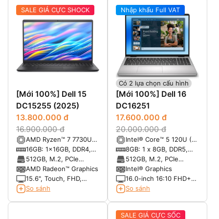
SALE GIÁ CỰC SHOCK
Nhập khẩu Full VAT
Có 2 lựa chọn cấu hình
[Mới 100%] Dell 15
[Mới 100%] Dell 16
DC15255 (2025)
DC16251
13.800.000 đ
17.600.000 đ
16.900.000 đ
20.000.000 đ
AMD Ryzen™ 7 7730U
Intel® Core™ 5 120U (10
8-core with Radeon™
cores, up to 5.0 GHz)
16GB: 1x16GB, DDR4,
8GB: 1 x 8GB, DDR5,
Graphics
3200 MT/s
5200 MT/s
512GB, M.2, PCIe
512GB, M.2, PCIe
NVMe, SSD
NVMe, SSD
AMD Radeon™ Graphics
Intel® Graphics
15.6", Touch, FHD,
16.0-inch 16:10 FHD+
60Hz, WVA, IPS, Anti-
(1920x1200) Touch
So sánh
So sánh
Glare, 250 nits
300nits WVA/IPS
Display with
SALE GIÁ CỰC SỐC
ComfortView