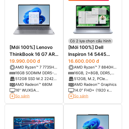
Có 2 lựa chọn cấu hình
[Mới 100%] Lenovo
[Mới 100%] Dell
ThinkBook 16 G7 ARP
Inspiron 14 5445
(9QSA) (AMD Ryzen 7
19.990.000 đ
(2024)
16.600.000 đ
AMD Ryzen™ 7 7735HS
AMD Ryzen™ 7 8840HS
7735HS, RAM 16GB,
(8C / 16T, 3.2 /
8-core/16-thread
16GB SODIMM DDR5-
16GB, 2x8GB, DDR5,
SSD 512GB, 16"
4.75GHz, 4MB L2 /
Processor with
4800 Up to 64GB
5600 MT/s
512GB SSD M.2 2242
512GB, M.2, PCIe
WUXGA)
16MB L3)
Radeon™ Graphics
PCIe 4.0x4 NVMe
NVMe, SSD
AMD Radeon™ 680M
AMD Radeon™ Graphics
16" WUXGA
14.0" FHD+ (1920 x
(1920x1200) IPS
1280), 300 nits, 100%
So sánh
So sánh
300nits Anti-glare, 45%
sRGB, ComfortView
NTSC
Plus