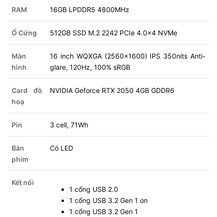
RAM
16GB LPDDR5 4800MHz
Ổ Cứng
512GB SSD M.2 2242 PCIe 4.0x4 NVMe
Màn
16 inch WQXGA (2560x1600) IPS 350nits Anti-
hình
glare, 120Hz, 100% sRGB
Card đồ
NVIDIA Geforce RTX 2050 4GB GDDR6
hoạ
Pin
3 cell, 71Wh
Bàn
Có LED
phím
Kết nối
1 cổng USB 2.0
1 cổng USB 3.2 Gen 1 on
1 cổng USB 3.2 Gen 1