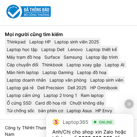
Mọi người cũng tìm kiếm
Thinkpad
Laptop HP
Laptop sinh viên 2025
Laptop học tập
Laptop Dell
Lenovo
Laptop thiết kế
Máy trạm đồ hoạ
Surface
Samsung
Laptop lập trình
Cáp chuyển đổi
Thinkbook
Laptop xoay gập
Laptop AI
Màn hình laptop
Laptop Gaming
Laptop đồ hoạ
Laptop doanh nhân
Laptop văn phòng
Laptop sinh viên
Laptop giá rẻ
Dell Precision
Dell 2025
HP Omnibook
Laptop cảm ứng
Laptop 2 trong 1
Ram laptop
Ổ cứng SSD
Card đồ hoạ rời
Chuột không dây
Túi chống sốc
bàn phím cơ
Laptop Asus
HP Envy
Laptop365
ONLINE
Công ty TNHH Thương Mại Và Dịch Vụ Công Nghệ 365 Việt
Anh/Chị cho shop xin Zalo hoặc 
Nam