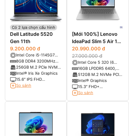
Có 2 lựa chọn cấu hình
Dell Latitude 5520
[Mới 100%] Lenovo
Gen 11th
IdeaPad Slim 5 Air 15
9.200.000 đ
2026 (Xiaoxin Air 15)
20.990.000 đ
Intel Core i5-1145G7
27.000.000 đ
(2.60GHz up to
8GB DDR4 3200MHz
Intel Core 5 320 (6
4.40GHz, 8MB Cache)
(1x8GB)
256GB M.2 PCIe NVMe
nhân 6 luồng, có thể
16GB LPDDR5 6400,
SSD
Intel® Iris Xe Graphics
đạt tới 4.6GHz với
không hỗ trợ nâng cấp
512GB M.2 NVMe PCIe
15.6″ IPS FHD
turbo boost, 6MB
SSD
Intel® Graphics
(1920×1080) Non-
So sánh
Cache)
15.3″ FHD+
Touch, Anti-Glare,
(1920x1200) IPS, màn
So sánh
300nits
nhám, chống lóa, cảm
ứng , tần số quét màn
120Hz, độ sáng
400nits, tỷ lệ khung
hình 16:10, 100% srgb,
màn giảm ánh sáng
xanh bảo vệ mắt TUV