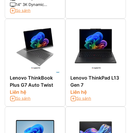
14″ 3K Dynamic
AMOLED 2X, Anti-
So sánh
reflective display with
touchscreen
Lenovo ThinkBook
Lenovo ThinkPad L13
Plus G7 Auto Twist
Gen 7
Liên hệ
Liên hệ
So sánh
So sánh