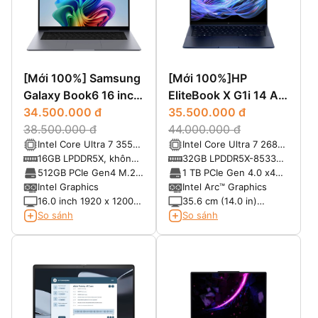
[Mới 100%] Samsung
[Mới 100%]HP
Galaxy Book6 16 inch
EliteBook X G1i 14 AI
(2026) Copilot+ PC -
34.500.000 đ
(2025)
35.500.000 đ
Core Ultra 7 355,
38.500.000 đ
44.000.000 đ
Intel Core Ultra 7 355
Intel Core Ultra 7 268V
RAM 16GB, SSD 1TB,
(8 nhân, 8 luồng, xung
(2.2 GHz P-core base
16GB LPDDR5X, không
32GB LPDDR5X-8533
16.0" IPS WUXGA
nhịp tối đa 4.7GHz,
frequency, up to 5.0
hỗ trợ nâng cấp
MT/s
512GB PCIe Gen4 M.2
1 TB PCIe Gen 4.0 x4
12MB Intel Smart
GHz Max Turbo
SSD
NVMe TLC SSD
Intel Graphics
Intel Arc™ Graphics
Cache, NPU 49 TOPS)
frequency 48 NPU
16.0 inch 1920 x 1200
35.6 cm (14.0 in)
TOPS)
(WUXGA) IPS, tỷ lệ
diagonal, WUXGA (1920
So sánh
So sánh
16:10, chống chói Anti-
x 1200), LCD, UWVA,
Glare, độ sáng 350 nits
antiglare, WLED with
Low Blue Light, 400
nits, Low power, 100%
sRGB 16:10 Aspect
Ratio