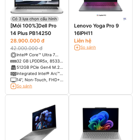
Có 3 lựa chọn cấu hình
[Mới 100%]Dell Pro
Lenovo Yoga Pro 9
14 Plus PB14250
16IPH11
28.900.000 đ
Liên hệ
So sánh
42.000.000 đ
Intel® Core™ Ultra 7
268V, vPro® (48 TOPS
32 GB LPDDR5x, 8533
NPU, 8 cores, up to 5.0
MT/s, dual-channel
512GB PCIe Gen4 M.2
GHz)
(onboard)
SSD
Integrated Intel® Arc™
graphics
14", Non-Touch, FHD+,
Anti-Glare, 300 nits,
So sánh
45% NTSC, FHD IR
Cam, 4G capable