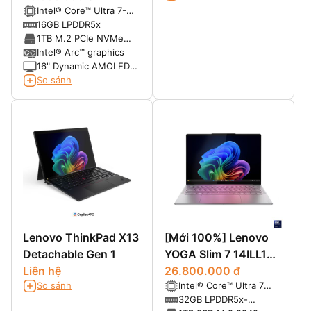
Intel® Core™ Ultra 7-
155H (16 Cores, 22
16GB LPDDR5x
Threads, 24 MB, up to
1TB M.2 PCIe NVMe
4.8 GHz, 115W Max)
SSD
Intel® Arc™ graphics
16" Dynamic AMOLED
3K (2880 x 1800),
So sánh
16:10, 120Hz, 120%
DCI-P3, S Pen included
Lenovo ThinkPad X13
[Mới 100%] Lenovo
Detachable Gen 1
YOGA Slim 7 14ILL10
Liên hệ
Aura Edition (Core
26.800.000 đ
So sánh
Intel® Core™ Ultra 7
Ultra 7 258V RAM
258V, 3nm (8 Cores, 8
32GB LPDDR5x-
32GB SSD 1TB 14