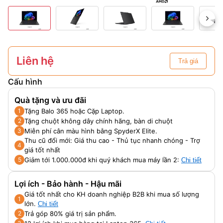
Liên hệ
Trả giá
Cấu hình
Quà tặng và ưu đãi
Tặng Balo 365 hoặc Cặp Laptop.
1
Tặng chuột không dây chính hãng, bàn di chuột
2
Miễn phí cân màu hình bằng SpyderX Elite.
3
Thu cũ đổi mới: Giá thu cao - Thủ tục nhanh chóng - Trợ
4
giá tốt nhất
Giảm tới 1.000.000đ khi quý khách mua máy lần 2:
5
Chi tiết
Lợi ích - Bảo hành - Hậu mãi
Giá tốt nhất cho KH doanh nghiệp B2B khi mua số lượng
1
lớn.
Chi tiết
Trả góp 80% giá trị sản phẩm.
2