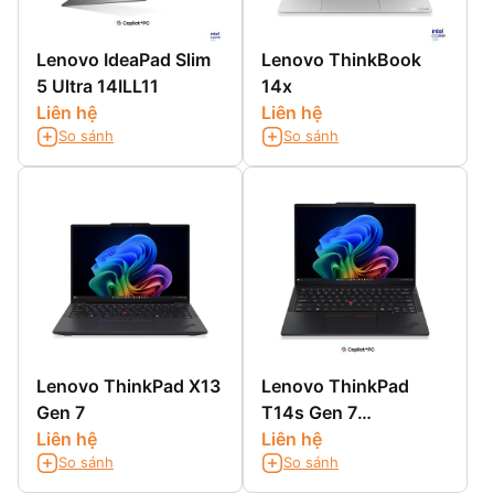
Lenovo IdeaPad Slim
Lenovo ThinkBook
5 Ultra 14ILL11
14x
Liên hệ
Liên hệ
So sánh
So sánh
Lenovo ThinkPad X13
Lenovo ThinkPad
Gen 7
T14s Gen 7
Liên hệ
(Snapdragon)
Liên hệ
So sánh
So sánh