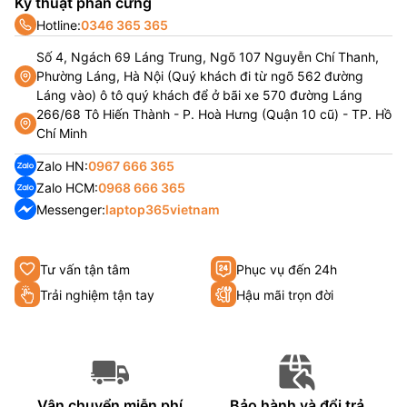
Kỹ thuật phần cứng
Hotline:
0346 365 365
Số 4, Ngách 69 Láng Trung, Ngõ 107 Nguyễn Chí Thanh,
Phường Láng, Hà Nội (Quý khách đi từ ngõ 562 đường
Láng vào) ô tô quý khách để ở bãi xe 570 đường Láng
266/68 Tô Hiến Thành - P. Hoà Hưng (Quận 10 cũ) - TP. Hồ
Chí Minh
Zalo HN:
0967 666 365
Zalo HCM:
0968 666 365
Messenger:
laptop365vietnam
Tư vấn tận tâm
Phục vụ đến 24h
Trải nghiệm tận tay
Hậu mãi trọn đời
Vận chuyển miễn phí
Bảo hành và đổi trả