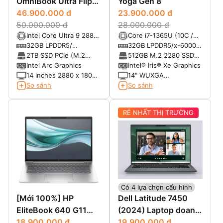
OmniBook Ultra Flip
Yoga Gen 8
x360 14-fh0033dx
46.900.000 đ
23.900.000 đ
(2025)
50.000.000 đ
28.000.000 đ
Intel Core Ultra 9 288V
Core i7-1365U (10C /
Processor (8 lõi) - Max
12T, up to 3.9GHz,
32GB LPDDR5/
32GB LPDDR5/x-6000
Turbo Frequency: 5. 10
12MB Cache)
8533MHz
soldered memory, not
2TB SSD PCIe (M.2
512GB M.2 2280 SSD
GHz
upgradable
2280)
PCIe® NVMe®, PCIe®
Intel Arc Graphics
Intel® Iris® Xe Graphics
4.0
14 inches 2880 x 1800
14" WUXGA
pixels Tấm nền Oled
(1920x1200), Multi-
So sánh
So sánh
120 Hz Có hỗ trợ bút
touch, IPS, 500nits,
stylus
Anti-glare, 16:10,
RẺ NHẤT THỊ TRƯỜNG
1000:1, 100% sRGB
Có 4 lựa chọn cấu hình
[Mới 100%] HP
Dell Latitude 7450
EliteBook 640 G11
(2024) Laptop doanh
(2024)
18.900.000 đ
nhân cao cấp
19.900.000 đ