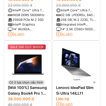
22.000.000 đ
23.000.000 đ
Intel® Core™ Ultra 7
Intel® Core™ Ultra 7
155U vPro (12-Core,
165U, vPRO (12MB
16GB DDR5 5600MHz
32 GB: LPDDR5x, 6400
14-Thread, 12MB
cache, 12 cores, 14
MT/s (onboard)
256GB PCIe M.2 SSD
256 GB, M.2 2230, TLC
Cache, up to 4.8GHz
threads, up to 4.9 GHz
PCIe Gen 4 NVMe, SSD
Intel® Graphics
Integrated Intel®
Max Turbo Frequency)
Max Turbo)
Graphics
14” WUXGA
14″ 2.5K (2560x1600)
(1920*1200) IPS, Anti-
ComfortView Plus,
So sánh
So sánh
Glare, 45% NTSC, 300
Touch
nits
SALE GIÁ CỰC SHOCK
Có 2 lựa chọn cấu hình
[Mới 100%] Samsung
Lenovo IdeaPad Slim
Galaxy Book4 Pro 16
5i Ultra 14ILL11
x360 (2024)
38.000.000 đ
Liên hệ
So sánh
45.000.000 đ