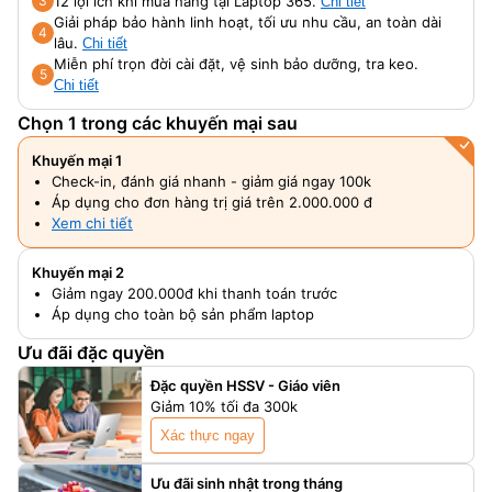
12 lợi ích khi mua hàng tại Laptop 365.
3
Chi tiết
Giải pháp bảo hành linh hoạt, tối ưu nhu cầu, an toàn dài
4
lâu.
Chi tiết
Miễn phí trọn đời cài đặt, vệ sinh bảo dưỡng, tra keo.
5
Chi tiết
Chọn 1 trong các khuyến mại sau
Khuyến mại 1
Check-in, đánh giá nhanh - giảm giá ngay 100k
Áp dụng cho đơn hàng trị giá trên 2.000.000 đ
Xem chi tiết
Khuyến mại 2
Giảm ngay 200.000đ khi thanh toán trước
Áp dụng cho toàn bộ sản phẩm laptop
Ưu đãi đặc quyền
Đặc quyền HSSV - Giáo viên
Giảm 10% tối đa 300k
Xác thực ngay
Ưu đãi sinh nhật trong tháng