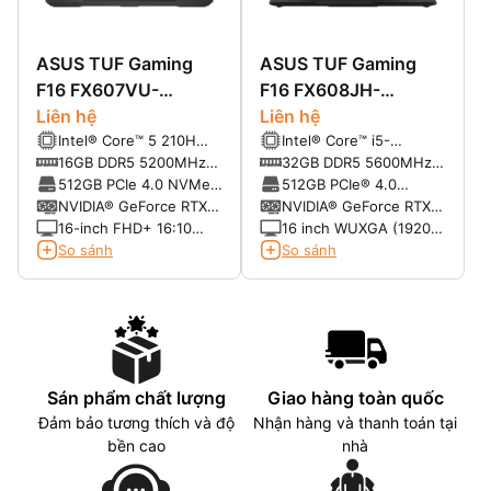
ASUS TUF Gaming
ASUS TUF Gaming
F16 FX607VU-
F16 FX608JH-
RL045W (Core 5
Liên hệ
RV131W (Core™ i5-
Liên hệ
Intel® Core™ 5 210H
Intel® Core™ i5-
210H | 16GB | 512GB
13450HX | 32GB |
(2.20GHz up to
13450HX (2.40GHz up
16GB DDR5 5200MHz
32GB DDR5 5600MHz
| RTX 4050 | 16 inch
512GB | RTX 5050
4.80GHz, 12MB Cache)
to 4.60GHz, 20MB
(2 x SO-DIMM slots, up
(2 slots, up to 64GB)
512GB PCIe 4.0 NVMe
512GB PCIe® 4.0
WUXGA | Win 11 |
8GB | 16inch WUXGA
Cache)
to 64GB)
M.2 SSD
NVMe™ M.2 SSD (còn
NVIDIA® GeForce RTX™
NVIDIA® GeForce RTX™
Xám)
165Hz | Win 11 | Xám)
trống 1 slot)
4050 6GB GDDR6
5050 8GB GDDR7
16-inch FHD+ 16:10
16 inch WUXGA (1920 x
(1920 x 1200, WUXGA);
1200) 16:10, 165Hz,
So sánh
So sánh
144Hz, 7ms, IPS, 300
IPS-level, 300 nits,
nits, 1000:1 contrast
100% SRGB, Anti-glare
ratio, 45% NTSC
display, G-Sync
Sán phẩm chất lượng
Giao hàng toàn quốc
Đảm bảo tương thích và độ
Nhận hàng và thanh toán tại
bền cao
nhà