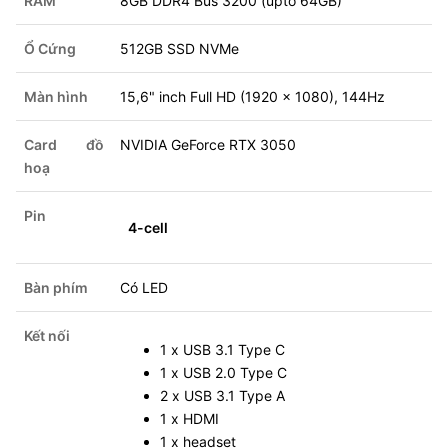
RAM
8GB DDR4 Bus 3200 (upto 64GB)
Ổ Cứng
512GB SSD NVMe
Màn hình
15,6" inch Full HD (1920 x 1080), 144Hz
Card đồ
NVIDIA GeForce RTX 3050
hoạ
Pin
4-cell
Bàn phím
Có LED
Kết nối
1 x USB 3.1 Type C
1 x USB 2.0 Type C
2 x USB 3.1 Type A
1 x HDMI
1 x headset