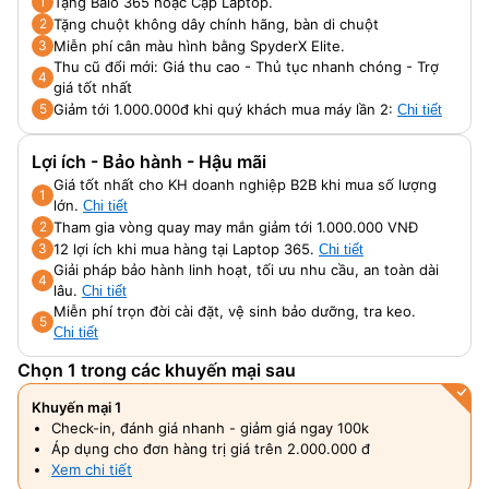
Tặng Balo 365 hoặc Cặp Laptop.
1
Tặng chuột không dây chính hãng, bàn di chuột
2
Miễn phí cân màu hình bằng SpyderX Elite.
3
Thu cũ đổi mới: Giá thu cao - Thủ tục nhanh chóng - Trợ
4
giá tốt nhất
Giảm tới 1.000.000đ khi quý khách mua máy lần 2:
5
Chi tiết
Lợi ích - Bảo hành - Hậu mãi
Giá tốt nhất cho KH doanh nghiệp B2B khi mua số lượng
1
lớn.
Chi tiết
Tham gia vòng quay may mắn giảm tới 1.000.000 VNĐ
2
12 lợi ích khi mua hàng tại Laptop 365.
3
Chi tiết
Giải pháp bảo hành linh hoạt, tối ưu nhu cầu, an toàn dài
4
lâu.
Chi tiết
Miễn phí trọn đời cài đặt, vệ sinh bảo dưỡng, tra keo.
5
Chi tiết
Chọn 1 trong các khuyến mại sau
Khuyến mại 1
Check-in, đánh giá nhanh - giảm giá ngay 100k
Áp dụng cho đơn hàng trị giá trên 2.000.000 đ
Xem chi tiết