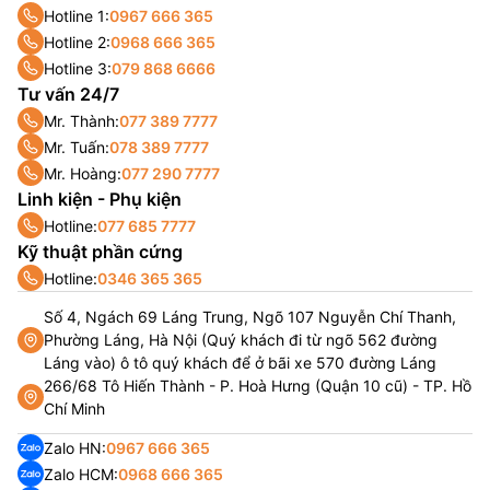
Hotline 1:
0967 666 365
Hotline 2:
0968 666 365
Hotline 3:
079 868 6666
Tư vấn 24/7
Mr. Thành:
077 389 7777
Mr. Tuấn:
078 389 7777
Mr. Hoàng:
077 290 7777
Linh kiện - Phụ kiện
Hotline:
077 685 7777
Kỹ thuật phần cứng
Hotline:
0346 365 365
Số 4, Ngách 69 Láng Trung, Ngõ 107 Nguyễn Chí Thanh,
Phường Láng, Hà Nội (Quý khách đi từ ngõ 562 đường
Láng vào) ô tô quý khách để ở bãi xe 570 đường Láng
266/68 Tô Hiến Thành - P. Hoà Hưng (Quận 10 cũ) - TP. Hồ
Chí Minh
Zalo HN:
0967 666 365
Zalo HCM:
0968 666 365