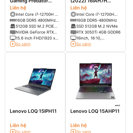
Gaming Predator
(2022) 16IAH7H
Helios 300 (2022)
Liên hệ
(Core i7-12700H, RTX
Liên hệ
Intel Core i7-12700H up
Intel Core i7-12700H
(Core i7-12700H,
3060, 16″ WQXGA
to 4.7GHz, 24MB Cache
(14 cores/ 20 Threads,
16GB DDR5 4800MHz
16GB DDR5-4800MHz
16GB, 512GB, RTX
165Hz)
up to 4,70GHz, 24MB
(2 slot SO-DIMM
512GB SSD M.2 PCIE
SSD 512GB M.2 NVMe
3060, 15.6” FHD
Cache)
socket, nâng cấp tối đa
(Còn trống 1 khe SSD
NVIDIA GeForce RTX
RTX 3050Ti 4GB GDDR6
165Hz)
32GB SDRAM)
M.2 PCIE)
3060 6GB GDDR6
15.6 inch FHD(1920 x
16inch, 16:10,
1080) IPS 165Hz
WQXGA(2560x1600)
So sánh
So sánh
SlimBezel,DCI-P3
IPS 500nits 165Hz 100%
100%,300 nit
sRGB
Lenovo LOQ 15IPH11
Lenovo LOQ 15AHP11
Liên hệ
Liên hệ
So sánh
So sánh