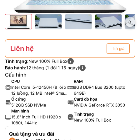
Liên hệ
Trả giá
Tình trạng:
New 100% Full Box
Bảo hành:
12 tháng (1 đổi 1 15 ngày)
Cấu hình
CPU
RAM
Intel Core i5-12450H (8 lõi x
8GB DDR4 Bus 3200 (upto
12 luồng, 12 MB Intel® Smart
64GB)
Cache)
Ổ cứng
Card đồ họa
512GB SSD NVMe
NVIDIA GeForce RTX 3050
Màn hình
Tình trạng
15,6" inch Full HD (1920 x
New 100% Full Box
1080), 144Hz
Quà tặng và ưu đãi