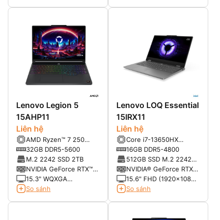
Lenovo Legion 5
Lenovo LOQ Essential
15AHP11
15IRX11
Liên hệ
Liên hệ
AMD Ryzen™ 7 250
Core i7-13650HX
Processor (8C, 16T, up
(14C/20T, up to
32GB DDR5-5600
16GB DDR5-4800
to 5.10GHz)
4.96GHz, 24MB)
M.2 2242 SSD 2TB
512GB SSD M.2 2242
PCIe® 4.0 NVMe®
NVIDIA GeForce RTX™
NVIDIA® GeForce RTX
5060 Laptop GPU
5060 8GB GDDR7
15.3" WQXGA
15.6" FHD (1920x1080)
(2560x1600) OLED
Non-touch IPS 300nits
So sánh
So sánh
1000nits (HDR peak) /
16:9 100% sRGB 144Hz
500nits (SDR typical)
100% DCI-P3 165Hz