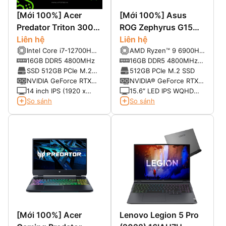
[Mới 100%] Acer
[Mới 100%] Asus
Predator Triton 300
ROG Zephyrus G15
SE PT314-52s-747P
Liên hệ
(2022) Ryzen™ 9
Liên hệ
Intel Core i7-12700H
AMD Ryzen™ 9 6900HS
(2022) (Core i7-
6900HS, Ram 16G,
(2.3 GHz up to 4.7
Processor (8-Cores,
16GB DDR5 4800MHz
16GB DDR5 4800MHz
12700H, 16GB, 512G,
SSD 512G, RTX 3060,
GHz, 14 Cores, 20
16-Threads, 20MB
(8GB Onboard + 8GB
SSD 512GB PCIe M.2
512GB PCIe M.2 SSD
RTX 3060 6G, 14
QHD 165 Hz
Threads, 24 MB Cache)
Cache, up to 4.9GHz
External)
NVMe
NVIDIA GeForce RTX
NVIDIA® GeForce RTX™
FHD+ 165GHZ)
Max Turbo Frequency)
3060 6 GB GDDR6
3060 6GB GDDR6 ROG
14 inch IPS (1920 x
15.6″ LED IPS WQHD
Boost: 1475MHz* at
1200) 165Hz, 400 Nits,
(2560*1440), 165Hz,
So sánh
So sánh
120W (1425MHz Boost
Tỷ lệ 16:10
3ms, 100% DCI-P3,
Clock+50MHz OC,
Pantone Validated
100W+20W Dynamic
Boost)
[Mới 100%] Acer
Lenovo Legion 5 Pro