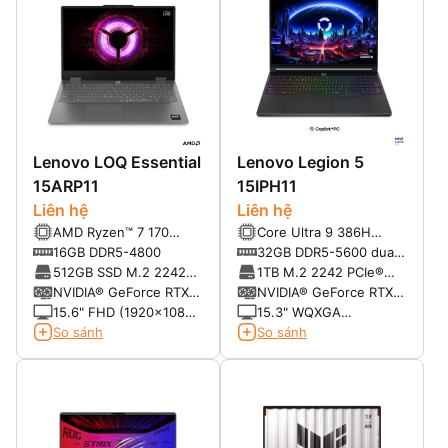
Lenovo LOQ Essential
Lenovo Legion 5
15ARP11
15IPH11
Liên hệ
Liên hệ
AMD Ryzen™ 7 170
Core Ultra 9 386H
(8C/16T, up to
(16C/16T, up to
16GB DDR5-4800
32GB DDR5-5600 dual-
4.75GHz, 20MB)
4.9GHz, 18MB)
channel capable
512GB SSD M.2 2242
1TB M.2 2242 PCIe®
PCIe® 4.0 NVMe®
NVMe®, PCIe® 4.0 SSD
NVIDIA® GeForce RTX
NVIDIA® GeForce RTX
5060 8GB GDDR7
5060 8GB GDDR7
15.6" FHD (1920x1080)
15.3" WQXGA
Non-touch IPS 300nits
(2560x1600) OLED
So sánh
So sánh
16:9 100% sRGB 144Hz
1000nits (HDR peak) /
500nits (SDR typical)
16:10 100% DCI-P3
165Hz