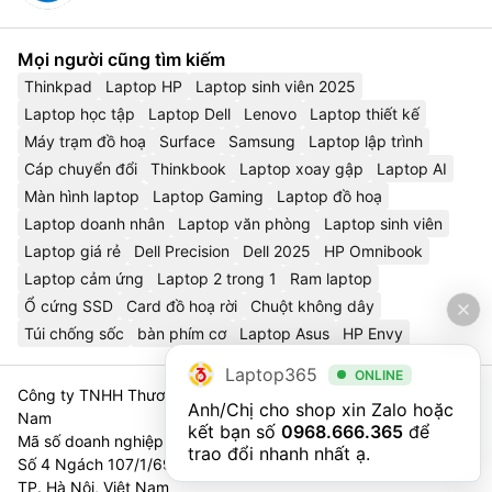
Mọi người cũng tìm kiếm
Thinkpad
Laptop HP
Laptop sinh viên 2025
Laptop học tập
Laptop Dell
Lenovo
Laptop thiết kế
Máy trạm đồ hoạ
Surface
Samsung
Laptop lập trình
Cáp chuyển đổi
Thinkbook
Laptop xoay gập
Laptop AI
Màn hình laptop
Laptop Gaming
Laptop đồ hoạ
Laptop doanh nhân
Laptop văn phòng
Laptop sinh viên
Laptop giá rẻ
Dell Precision
Dell 2025
HP Omnibook
Laptop cảm ứng
Laptop 2 trong 1
Ram laptop
Ổ cứng SSD
Card đồ hoạ rời
Chuột không dây
Túi chống sốc
bàn phím cơ
Laptop Asus
HP Envy
Laptop365
ONLINE
Công ty TNHH Thương Mại Và Dịch Vụ Công Nghệ 365 Việt
Anh/Chị cho shop xin Zalo hoặc 
Nam
kết bạn số 
0968.666.365
 để 
Mã số doanh nghiệp 0111023179 - Sở Tài Chính TP. Hà Nội cấp
trao đổi nhanh nhất ạ.
Số 4 Ngách 107/1/69 Nguyễn Chí Thanh, Tổ 3, Phường Láng,
TP. Hà Nội, Việt Nam