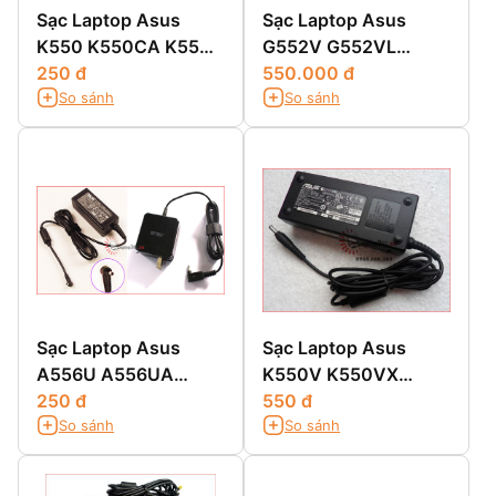
Sạc Laptop Asus
Sạc Laptop Asus
K550 K550CA K550C
G552V G552VL
K550CC
250 đ
G552VW G552VX
550.000 đ
So sánh
So sánh
Sạc Laptop Asus
Sạc Laptop Asus
A556U A556UA
K550V K550VX
A556UB A556UF
250 đ
K550J K550JK
550 đ
So sánh
So sánh
A556UJ
K550VC K550VB