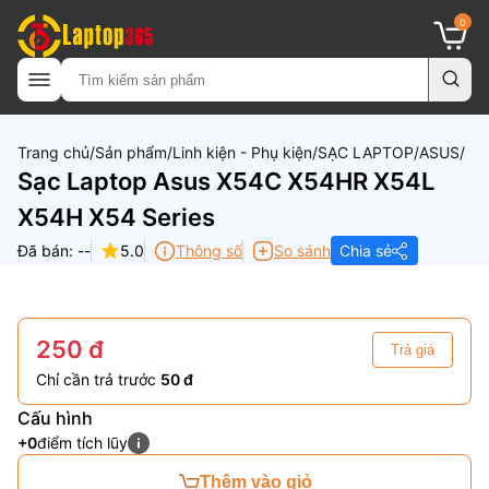
0
Trang chủ
Sản phẩm
Linh kiện - Phụ kiện
SẠC LAPTOP
ASUS
Sạc Laptop Asus X54C X54HR X54L
X54H X54 Series
Đã bán: --
5.0
Thông số
So sánh
Chia sẻ
250 đ
Trả giá
Chỉ cần trả trước
50 đ
Cấu hình
+0
điểm tích lũy
Thêm vào giỏ