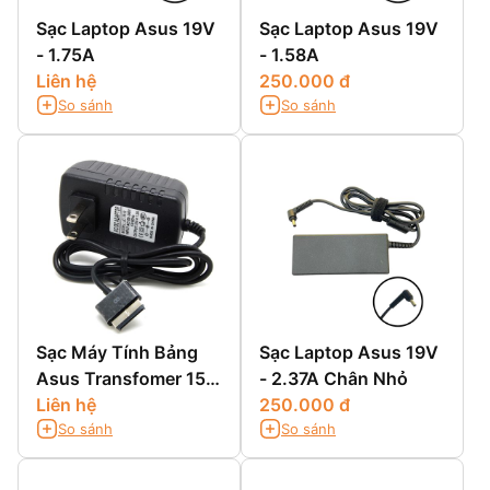
Sạc Laptop Asus 19V
Sạc Laptop Asus 19V
- 1.75A
- 1.58A
Liên hệ
250.000 đ
So sánh
So sánh
Sạc Máy Tính Bảng
Sạc Laptop Asus 19V
Asus Transfomer 15V
- 2.37A Chân Nhỏ
- 1.2A
Liên hệ
250.000 đ
So sánh
So sánh