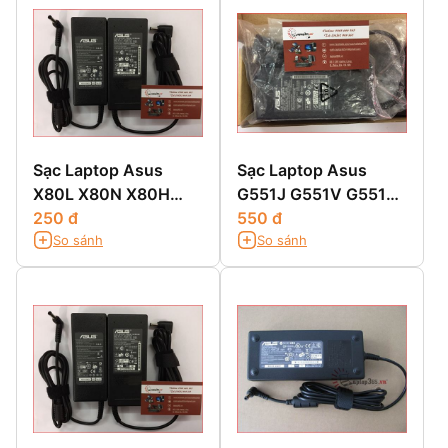
Sạc Laptop Asus
Sạc Laptop Asus
X80L X80N X80H
G551J G551V G551JK
X80LE X80A X80Z
250 đ
G551JM G551JW
550 đ
So sánh
So sánh
G551VM G551JX