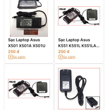
Sạc Laptop Asus
Sạc Laptop Asus
X501 X501A X501U
K551 K551L K551LA
250 đ
K551LB K551LN
250 đ
So sánh
So sánh