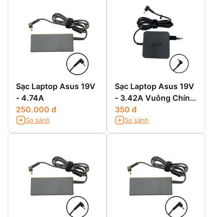
Sạc Laptop Asus 19V
Sạc Laptop Asus 19V
- 4.74A
- 3.42A Vuông Chính
250.000 đ
Hãng
350 đ
So sánh
So sánh