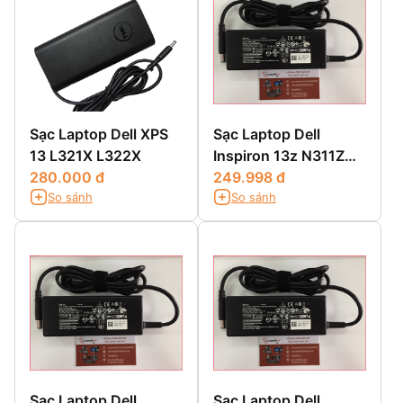
Sạc Laptop Dell XPS
Sạc Laptop Dell
13 L321X L322X
Inspiron 13z N311Z
280.000 đ
13z 5323 13z N301Z
249.998 đ
So sánh
So sánh
Sạc Laptop Dell
Sạc Laptop Dell