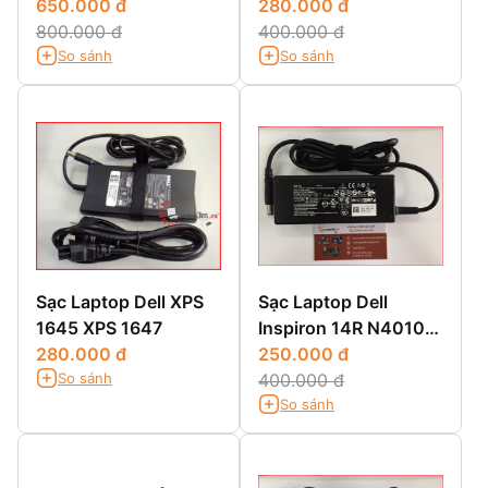
650.000 đ
Nhỏ
280.000 đ
800.000 đ
400.000 đ
So sánh
So sánh
Sạc Laptop Dell XPS
Sạc Laptop Dell
1645 XPS 1647
Inspiron 14R N4010
280.000 đ
14R N4110 14R 5420
250.000 đ
So sánh
400.000 đ
So sánh