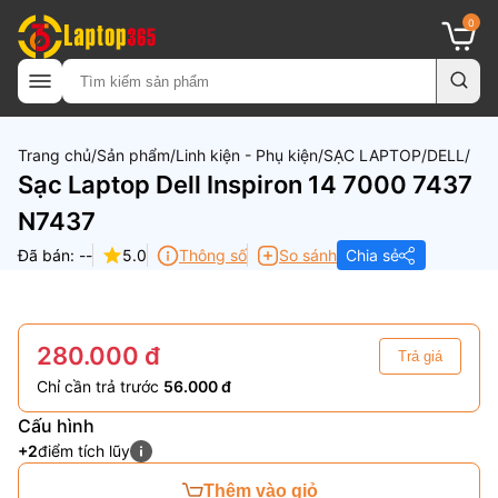
0
Trang chủ
Sản phẩm
Linh kiện - Phụ kiện
SẠC LAPTOP
DELL
Sạc Laptop Dell Inspiron 14 7000 7437
N7437
Đã bán: --
5.0
Thông số
So sánh
Chia sẻ
280.000 đ
Trả giá
Chỉ cần trả trước
56.000 đ
Cấu hình
+2
điểm tích lũy
Thêm vào giỏ