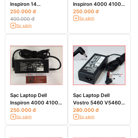
Inspiron 14
Inspiron 4000 4100
3451,3451,14 3000
250.000 đ
4150
250.000 đ
So sánh
3451,14-3451
400.000 đ
So sánh
Sạc Laptop Dell
Sạc Laptop Dell
Inspiron 4000 4100
Vostro 5460 V5460
4150
250.000 đ
5470 5560
280.000 đ
So sánh
So sánh