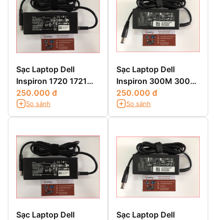
Sạc Laptop Dell
Sạc Laptop Dell
Inspiron 1720 1721
Inspiron 300M 3000
1749 1750 1764
250.000 đ
3200 3500 3700
250.000 đ
So sánh
So sánh
3800
Sạc Laptop Dell
Sạc Laptop Dell