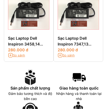
Sạc Laptop Dell
Sạc Laptop Dell
Inspiron 3458,14
Inspiron 7347,13
3458,14 3000
280.000 đ
7347,13 7000
280.000 đ
So sánh
So sánh
3458,N3458
7347,13-7347
Sán phẩm chất lượng
Giao hàng toàn quốc
Đảm bảo tương thích và độ
Nhận hàng và thanh toán tại
bền cao
nhà