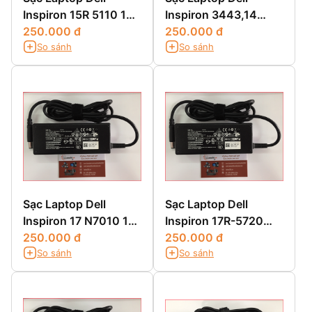
Inspiron 15R 5110 15R
Inspiron 3443,14
5520 15R SE7520 15Z
250.000 đ
3443,14 3000
250.000 đ
So sánh
So sánh
5523 15Z 1570
3443,14-3443
Sạc Laptop Dell
Sạc Laptop Dell
Inspiron 17 N7010 17
Inspiron 17R-5720
N7110
250.000 đ
17R-SE7720 17R-
250.000 đ
So sánh
So sánh
N7110