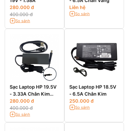
19V - 1.58A
- 6.5A Chân Vàng
280.000 đ
Liên hệ
So sánh
400.000 đ
So sánh
Sạc Laptop HP 19.5V
Sạc Laptop HP 18.5V
- 3.33A Chân Kim
- 6.5A Chân Kim
Nhỏ
280.000 đ
250.000 đ
So sánh
400.000 đ
So sánh