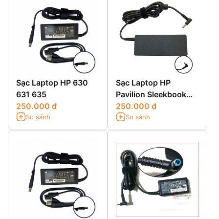
Sạc Laptop HP 630
Sạc Laptop HP
631 635
Pavilion Sleekbook
250.000 đ
14-B018au
250.000 đ
So sánh
So sánh