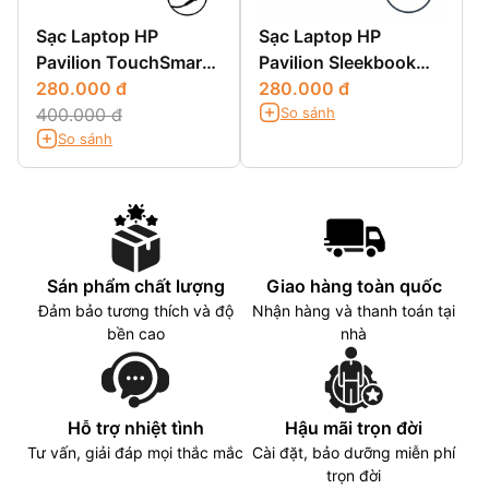
Sạc Laptop HP
Sạc Laptop HP
Pavilion TouchSmart
Pavilion Sleekbook
14-B151tu Sleekbook
280.000 đ
14-B069tx
280.000 đ
So sánh
400.000 đ
So sánh
Sán phẩm chất lượng
Giao hàng toàn quốc
Đảm bảo tương thích và độ
Nhận hàng và thanh toán tại
bền cao
nhà
Hỗ trợ nhiệt tình
Hậu mãi trọn đời
Tư vấn, giải đáp mọi thắc mắc
Cài đặt, bảo dưỡng miễn phí
trọn đời