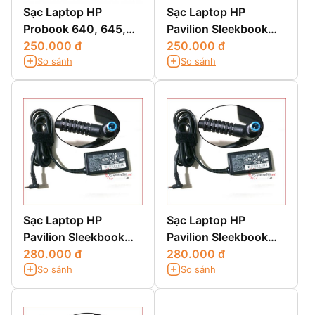
Sạc Laptop HP
Sạc Laptop HP
Probook 640, 645,
Pavilion Sleekbook
640 G1,645 G1
250.000 đ
14-B026au
250.000 đ
So sánh
So sánh
Sạc Laptop HP
Sạc Laptop HP
Pavilion Sleekbook
Pavilion Sleekbook
14-B051tu
280.000 đ
14-B050tu
280.000 đ
So sánh
So sánh