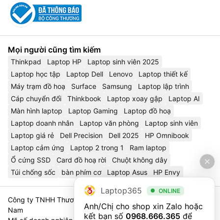
Mọi người cũng tìm kiếm
Thinkpad
Laptop HP
Laptop sinh viên 2025
Laptop học tập
Laptop Dell
Lenovo
Laptop thiết kế
Máy trạm đồ hoạ
Surface
Samsung
Laptop lập trình
Cáp chuyển đổi
Thinkbook
Laptop xoay gập
Laptop AI
Màn hình laptop
Laptop Gaming
Laptop đồ hoạ
Laptop doanh nhân
Laptop văn phòng
Laptop sinh viên
Laptop giá rẻ
Dell Precision
Dell 2025
HP Omnibook
Laptop cảm ứng
Laptop 2 trong 1
Ram laptop
Ổ cứng SSD
Card đồ hoạ rời
Chuột không dây
Túi chống sốc
bàn phím cơ
Laptop Asus
HP Envy
Laptop365
ONLINE
Công ty TNHH Thương Mại Và Dịch Vụ Công Nghệ 365 Việt
Anh/Chị cho shop xin Zalo hoặc 
Nam
kết bạn số 
0968.666.365
 để 