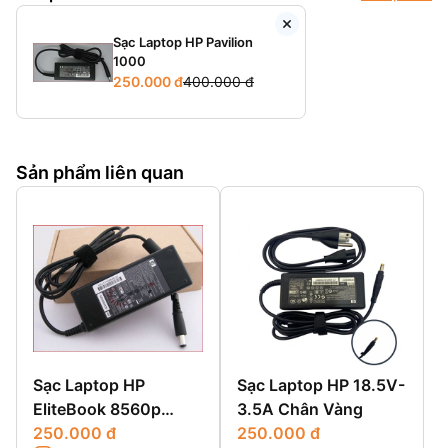
Sạc Laptop HP Pavilion
1000
250.000 đ
400.000 đ
Sản phẩm liên quan
Sạc Laptop HP
Sạc Laptop HP 18.5V-
EliteBook 8560p
3.5A Chân Vàng
8570p
250.000 đ
250.000 đ