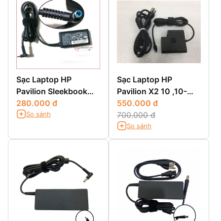
Sạc Laptop HP
Sạc Laptop HP
Pavilion Sleekbook
Pavilion X2 10 ,10-
14-B065tx
280.000 đ
J026tu, 10-N105TU
550.000 đ
So sánh
700.000 đ
So sánh