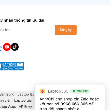
ý nhận thông tin ưu đãi
Đăng ký
Laptop365
ONLINE
Samsung
Laptop lập trình
Cáp chuyển đổi
Thinkbook
Anh/Chị cho shop xin Zalo hoặc 
nh viên
Laptop giá rẻ
Dell Precision
Dell 2025
HP Omnibook
kết bạn số 
0968.666.365
 để 
ptop Asus
HP Envy
trao đổi nhanh nhất ạ.