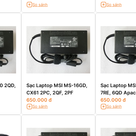
So sánh
So sánh
60 2QD,
Sạc Laptop MSI MS-16GD,
Sạc Laptop MS
CX61 2PC, 2QF, 2PF
7RE, 6QD Apac
650.000 đ
650.000 đ
So sánh
So sánh