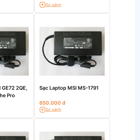
So sánh
I GE72 2QE,
Sạc Laptop MSI MS-1791
he Pro
650.000 đ
So sánh