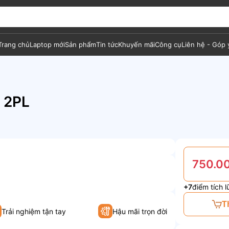
Trang chủ
Laptop mới
Sản phẩm
Tin tức
Khuyến mãi
Công cụ
Liên hệ - Góp 
 2PL
750.0
+7
điểm tích l
T
Trải nghiệm tận tay
Hậu mãi trọn đời