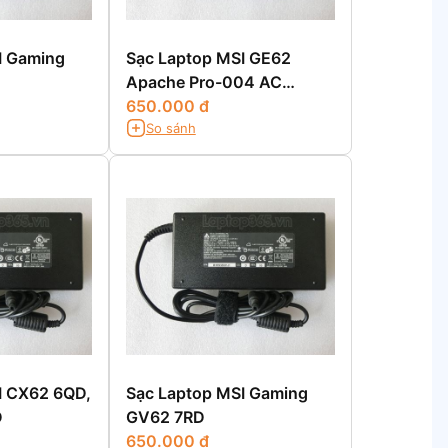
I Gaming
Sạc Laptop MSI GE62
Apache Pro-004 AC
Adapter
650.000 đ
So sánh
I CX62 6QD,
Sạc Laptop MSI Gaming
D
GV62 7RD
650.000 đ