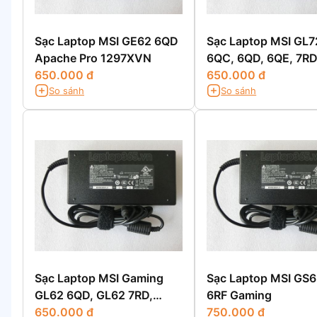
Sạc Laptop MSI GE62 6QD
Sạc Laptop MSI GL7
Apache Pro 1297XVN
6QC, 6QD, 6QE, 7R
650.000 đ
650.000 đ
So sánh
So sánh
Sạc Laptop MSI Gaming
Sạc Laptop MSI GS
GL62 6QD, GL62 7RD,
6RF Gaming
GL62 6QF
650.000 đ
750.000 đ