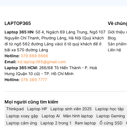
LAPTOP365
Về chúng
Laptop 365 HN:
Số 4, Ngách 69 Láng Trung, Ngõ 107
Giới thiệ
Nguyễn Chí Thanh, Phường Láng, Hà Nội (Quý khách
Blog
đi từ ngõ 562 đường Láng vào) ô tô quý khách để ở
Sản phẩm
bãi xe 570 đường Láng
Liên hệ
Hotline:
079 868 6666
Email:
kd.laptop365@gmail.com
Laptop 365 HCM:
266/68 Tô Hiến Thành - P. Hoà
Hưng (Quận 10 cũ) - TP. Hồ Chí Minh
Hotline:
078 389 7777
Mọi người cũng tìm kiếm
Thinkpad
Laptop HP
Laptop sinh viên 2025
Laptop học tập
Laptop xoay gập
Laptop AI
Màn hình laptop
Laptop Gaming
Laptop cảm ứng
Laptop 2 trong 1
Ram laptop
Ổ cứng SSD