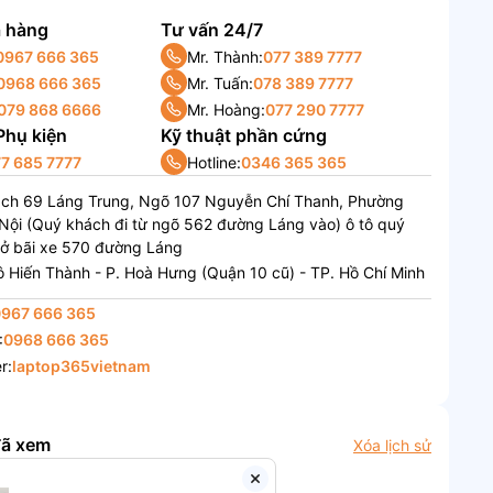
 hàng
Tư vấn 24/7
0967 666 365
Mr. Thành:
077 389 7777
0968 666 365
Mr. Tuấn:
078 389 7777
079 868 6666
Mr. Hoàng:
077 290 7777
 Phụ kiện
Kỹ thuật phần cứng
7 685 7777
Hotline:
0346 365 365
ách 69 Láng Trung, Ngõ 107 Nguyễn Chí Thanh, Phường
Nội (Quý khách đi từ ngõ 562 đường Láng vào) ô tô quý
 ở bãi xe 570 đường Láng
 Hiến Thành - P. Hoà Hưng (Quận 10 cũ) - TP. Hồ Chí Minh
0967 666 365
:
0968 666 365
r:
laptop365vietnam
đã xem
Xóa lịch sử