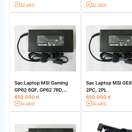
So sánh
So sánh
Sạc Laptop MSI Gaming
Sạc Laptop MSI GE
GP62 6QF, GP62 7RD,
2PC, 2PL
GP62MVR 7RFX
650.000 đ
650.000 đ
So sánh
So sánh