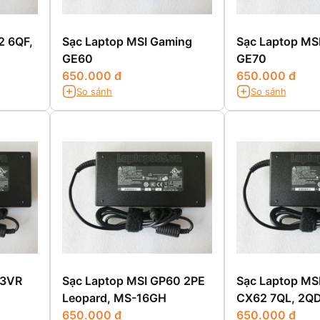
2 6QF,
Sạc Laptop MSI Gaming
Sạc Laptop MS
D
GE60
GE70
650.000 đ
650.000 đ
So sánh
So sánh
63VR
Sạc Laptop MSI GP60 2PE
Sạc Laptop MS
Leopard, MS-16GH
CX62 7QL, 2Q
650.000 đ
650.000 đ