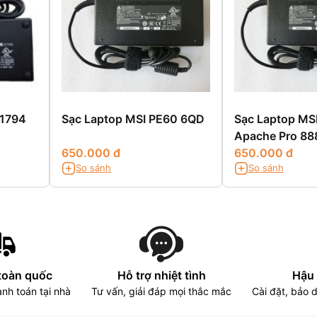
-1794
Sạc Laptop MSI PE60 6QD
Sạc Laptop MS
Apache Pro 8
650.000 đ
650.000 đ
So sánh
So sánh
toàn quốc
Hỗ trợ nhiệt tình
Hậu 
nh toán tại nhà
Tư vấn, giải đáp mọi thắc mắc
Cài đặt, bảo 