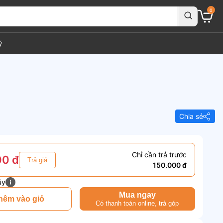
0
ý
Chia sẻ
Chỉ cần trả trước
00 đ
Trả giá
150.000 đ
ũy
Mua ngay
hêm vào giỏ
Có thanh toán online, trả góp