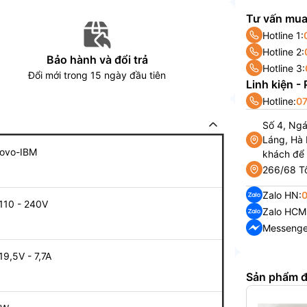
Tư vấn mua
Hotline 1:
Hotline 2:
Bảo hành và đổi trả
Hotline 3:
Đổi mới trong 15 ngày đầu tiên
Linh kiện -
Hotline:
07
Số 4, Ng
Láng, Hà 
ovo-IBM
khách để
266/68 Tô
Zalo HN:
110 - 240V
Zalo HCM
Messenge
19,5V - 7,7A
Sản phẩm 