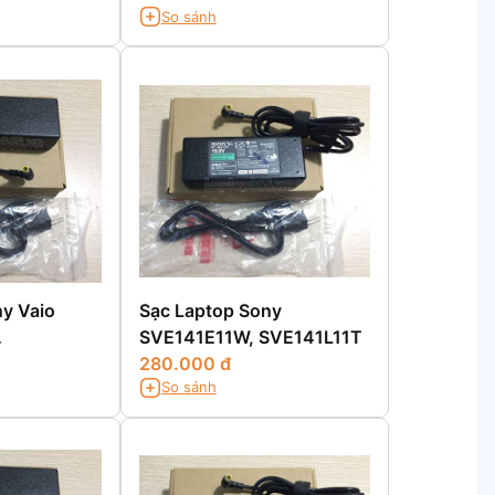
So sánh
y Vaio
Sạc Laptop Sony
SVE141E11W, SVE141L11T
280.000 đ
So sánh