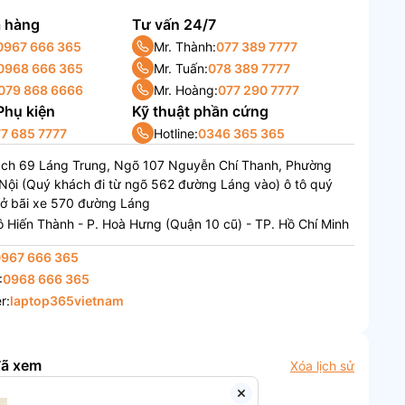
 hàng
Tư vấn 24/7
0967 666 365
Mr. Thành:
077 389 7777
0968 666 365
Mr. Tuấn:
078 389 7777
079 868 6666
Mr. Hoàng:
077 290 7777
 Phụ kiện
Kỹ thuật phần cứng
7 685 7777
Hotline:
0346 365 365
ách 69 Láng Trung, Ngõ 107 Nguyễn Chí Thanh, Phường
Nội (Quý khách đi từ ngõ 562 đường Láng vào) ô tô quý
 ở bãi xe 570 đường Láng
 Hiến Thành - P. Hoà Hưng (Quận 10 cũ) - TP. Hồ Chí Minh
0967 666 365
:
0968 666 365
r:
laptop365vietnam
đã xem
Xóa lịch sử