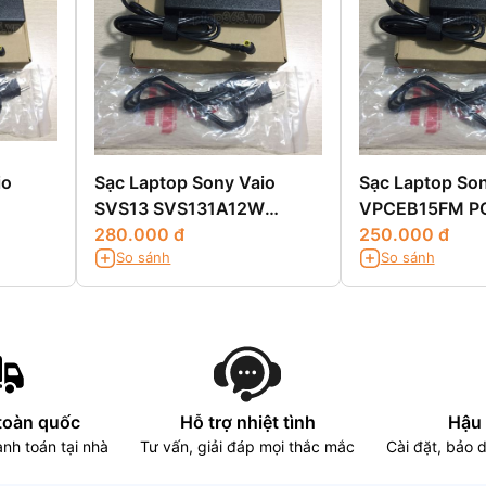
io
Sạc Laptop Sony Vaio
Sạc Laptop Son
SVS13 SVS131A12W
VPCEB15FM P
SVS131B11L
280.000 đ
250.000 đ
So sánh
So sánh
toàn quốc
Hỗ trợ nhiệt tình
Hậu 
nh toán tại nhà
Tư vấn, giải đáp mọi thắc mắc
Cài đặt, bảo 