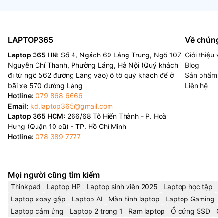
LAPTOP365
Về chúng
Laptop 365 HN:
Số 4, Ngách 69 Láng Trung, Ngõ 107
Giới thiệ
Nguyễn Chí Thanh, Phường Láng, Hà Nội (Quý khách
Blog
đi từ ngõ 562 đường Láng vào) ô tô quý khách để ở
Sản phẩm
bãi xe 570 đường Láng
Liên hệ
Hotline:
079 868 6666
Email:
kd.laptop365@gmail.com
Laptop 365 HCM:
266/68 Tô Hiến Thành - P. Hoà
Hưng (Quận 10 cũ) - TP. Hồ Chí Minh
Hotline:
078 389 7777
Mọi người cũng tìm kiếm
Thinkpad
Laptop HP
Laptop sinh viên 2025
Laptop học tập
Laptop xoay gập
Laptop AI
Màn hình laptop
Laptop Gaming
Laptop cảm ứng
Laptop 2 trong 1
Ram laptop
Ổ cứng SSD