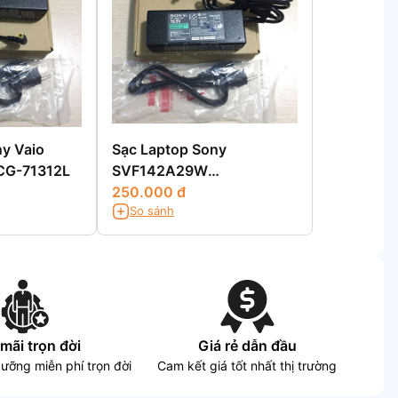
y Vaio
Sạc Laptop Sony
CG-71312L
SVF142A29W
SVF1421BSGW
250.000 đ
So sánh
SVF1421BSGB
mãi trọn đời
Giá rẻ dẫn đầu
dưỡng miễn phí trọn đời
Cam kết giá tốt nhất thị trường