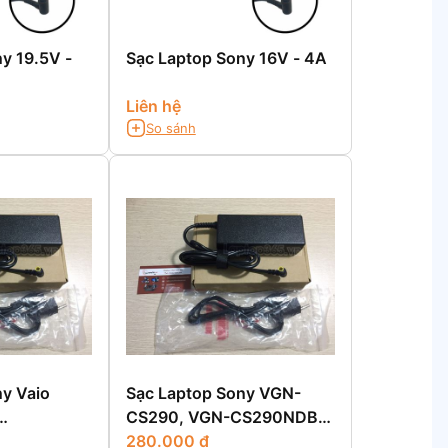
y 19.5V -
Sạc Laptop Sony 16V - 4A
Liên hệ
So sánh
y Vaio
Sạc Laptop Sony VGN-
CS290, VGN-CS290NDB,
SVT14115CV
PCG-3E2L
280.000 đ