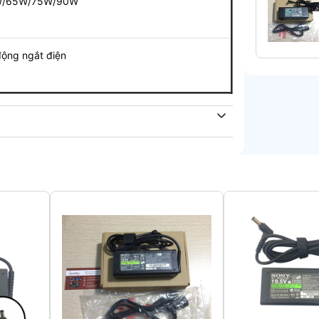
W/65W/75W/90W
g ngắt điện