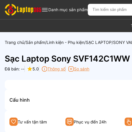
Danh mục sản phẩm
Trang chủ
Sản phẩm
Linh kiện - Phụ kiện
SẠC LAPTOP
SONY VA
Sạc Laptop Sony SVF142C1W
Đã bán: --
5.0
Thông số
So sánh
Cấu hình
Tư vấn tận tâm
Phục vụ đến 24h