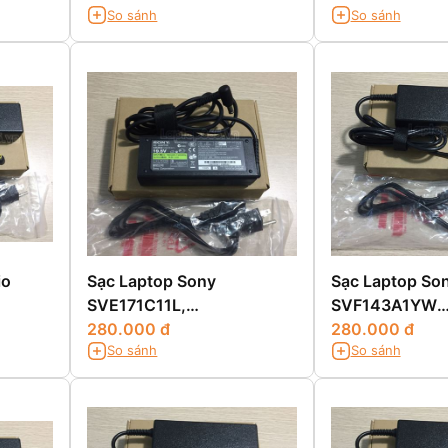
So sánh
So sánh
io
Sạc Laptop Sony
Sạc Laptop Son
SVE171C11L,
SVF143A1YW
SVE17125CDB,
280.000 đ
SVF14327SGB
280.000 đ
So sánh
So sánh
SVE17125CXB
SVF14327SGW
SVF14327SGP