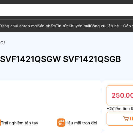
Trang chủ
Laptop mới
Sản phẩm
Tin tức
Khuyến mãi
Công cụ
Liên hệ - Góp 
IO
W SVF1421QSGW SVF1421QSGB
250.0
+2
điểm tích l
T
Trải nghiệm tận tay
Hậu mãi trọn đời