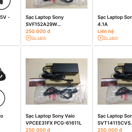
.5V -
Sạc Laptop Sony
Sạc Laptop Son
SVF152A29W
4.1A
SVF15217SGB
250.000 đ
Liên hệ
So sánh
So sánh
SVF15217SGW
io
Sạc Laptop Sony Vaio
Sạc Laptop Son
VPCEE31FX PCG-61611L
SVT14115CVS
250.000 đ
SVT141A11W 
250.000 đ