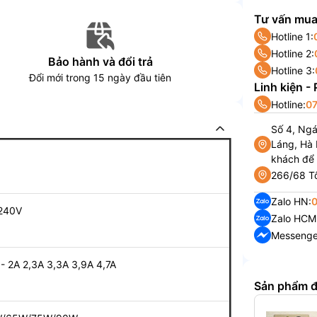
Tư vấn mua
Hotline 1:
Hotline 2:
Bảo hành và đổi trả
Hotline 3:
Đổi mới trong 15 ngày đầu tiên
Linh kiện -
Hotline:
07
Số 4, Ng
Láng, Hà 
khách để
266/68 Tô
Zalo HN:
 240V
Zalo HCM
Messenge
- 2A 2,3A 3,3A 3,9A 4,7A
Sản phẩm 