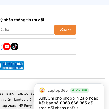
ý nhận thông tin ưu đãi
Đăng ký
Laptop365
ONLINE
Samsung
Laptop lập trình
Cáp chuyển đổi
Thinkbook
Anh/Chị cho shop xin Zalo hoặc 
nh viên
Laptop giá rẻ
Dell Precision
Dell 2025
HP Omnibook
kết bạn số 
0968.666.365
 để 
ptop Asus
HP Envy
trao đổi nhanh nhất ạ.