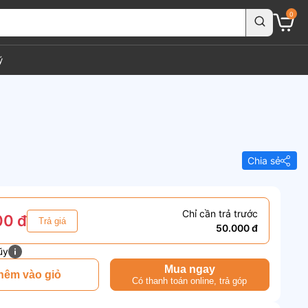
0
ý
Chia sẻ
Chỉ cần trả trước
00 đ
Trả giá
50.000 đ
ũy
Mua ngay
hêm vào giỏ
Có thanh toán online, trả góp