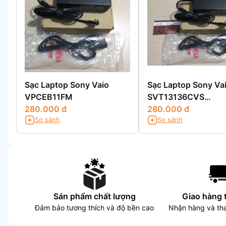
Sạc Laptop Sony Vaio
Sạc Laptop Sony Va
VPCEB11FM
SVT13136CVS
280.000 đ
SVT13136CXS
280.000 đ
So sánh
So sánh
SVT13136CV
Sán phẩm chất lượng
Giao hàng 
Đảm bảo tương thích và độ bền cao
Nhận hàng và tha