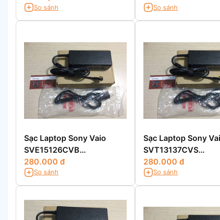
So sánh
So sánh
Sạc Laptop Sony Vaio
Sạc Laptop Sony Va
SVE15126CVB
SVT13137CVS
SVE15126CVW
280.000 đ
SVT13137CXS
280.000 đ
So sánh
So sánh
SVT13137CV