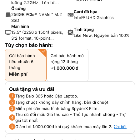
luồng 2.2GHz , Lên tới
4.0GHz
Ổ cứng
Card đồ họa
256GB PCIe® NVMe™ M.2
Intel® UHD Graphics
SSD
Màn hình
Tình trạng
13.5” (2256 x 1504) pixels,
Like New, Nguyên bản 100%
3:2 format, 10-point
multitouch, pixel sense
Tùy chọn bảo hành:
display, 201 ppi
Gói bảo hành
Gói bảo hành mở
tiêu chuẩn 6
rộng 12 tháng
tháng
+1.000.000 đ
Miễn phí
Quà tặng và ưu đãi
Tặng Balo 365 hoặc Cặp Laptop.
1
Tặng chuột không dây chính hãng, bàn di chuột
2
Miễn phí cân màu hình bằng SpyderX Elite.
3
Thu cũ đổi mới: Giá thu cao - Thủ tục nhanh chóng - Trợ
4
giá tốt nhất
Giảm tới 1.000.000đ khi quý khách mua máy lần 2:
5
Chi tiết