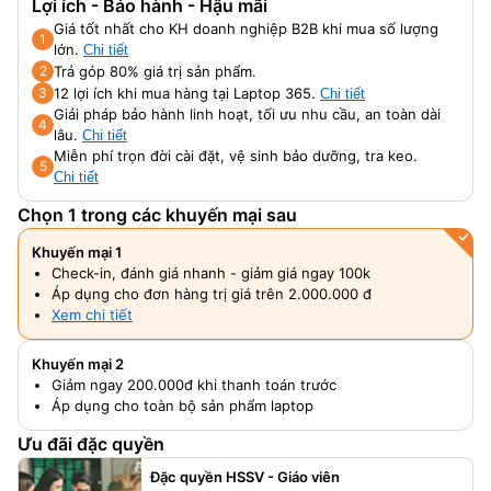
Lợi ích - Bảo hành - Hậu mãi
Giá tốt nhất cho KH doanh nghiệp B2B khi mua số lượng
1
lớn.
Chi tiết
Trả góp 80% giá trị sản phẩm.
2
12 lợi ích khi mua hàng tại Laptop 365.
3
Chi tiết
Giải pháp bảo hành linh hoạt, tối ưu nhu cầu, an toàn dài
4
lâu.
Chi tiết
Miễn phí trọn đời cài đặt, vệ sinh bảo dưỡng, tra keo.
5
Chi tiết
Chọn 1 trong các khuyến mại sau
Khuyến mại 1
Check-in, đánh giá nhanh - giảm giá ngay 100k
Áp dụng cho đơn hàng trị giá trên 2.000.000 đ
Xem chi tiết
Khuyến mại 2
Giảm ngay 200.000đ khi thanh toán trước
Áp dụng cho toàn bộ sản phẩm laptop
Ưu đãi đặc quyền
Đặc quyền HSSV - Giáo viên