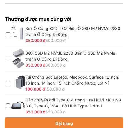
Thường được mua cùng với
Box Ổ Cứng SSD iTGZ Biến Ổ SSD M2 NVMe 2280
thành Ổ Cứng Di Động
350.000 đ
600.000 đ
BOX SSD M2 NVME 2230 Biến Ổ SSD M2 NVMe
thành Ổ Cứng Di Động
350.000 đ
600.000 đ
Túi Chống Sốc Laptop, Macbook, Surface 12 inch,
13 inch, 14 inch, 15 inch Chống Nước, Lót Nỉ
100.000 đ
150.000 đ
Cáp chuyển đổi Type-C 4 trong 1 ra HDMI 4K, USB
3.0, Type-C, VGA | Bộ HUB Type-C 4 in 1
350.000 đ
550.000 đ
Đặt hàng