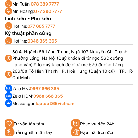
Mr. Tuấn:
078 389 7777
Mr. Hoàng:
077 290 7777
Linh kiện - Phụ kiện
Hotline:
077 685 7777
Kỹ thuật phần cứng
Hotline:
0346 365 365
Số 4, Ngách 69 Láng Trung, Ngõ 107 Nguyễn Chí Thanh,
Phường Láng, Hà Nội (Quý khách đi từ ngõ 562 đường
Láng vào) ô tô quý khách để ở bãi xe 570 đường Láng
266/68 Tô Hiến Thành - P. Hoà Hưng (Quận 10 cũ) - TP. Hồ
Chí Minh
Zalo HN:
0967 666 365
Zalo HCM:
0968 666 365
Messenger:
laptop365vietnam
Tư vấn tận tâm
Phục vụ đến 24h
Trải nghiệm tận tay
Hậu mãi trọn đời