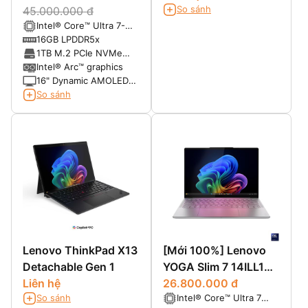
So sánh
45.000.000 đ
Intel® Core™ Ultra 7-
155H (16 Cores, 22
16GB LPDDR5x
Threads, 24 MB, up to
1TB M.2 PCIe NVMe
4.8 GHz, 115W Max)
SSD
Intel® Arc™ graphics
16" Dynamic AMOLED
3K (2880 x 1800),
So sánh
16:10, 120Hz, 120%
DCI-P3, S Pen included
Lenovo ThinkPad X13
[Mới 100%] Lenovo
Detachable Gen 1
YOGA Slim 7 14ILL10
Liên hệ
Aura Edition (Core
26.800.000 đ
So sánh
Intel® Core™ Ultra 7
Ultra 7 258V RAM