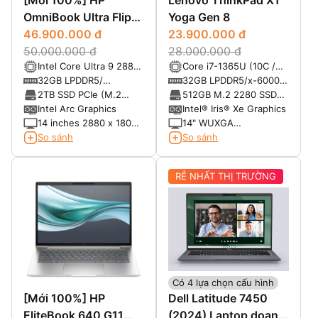
OmniBook Ultra Flip
Yoga Gen 8
x360 14-fh0033dx
46.900.000 đ
23.900.000 đ
(2025)
50.000.000 đ
28.000.000 đ
Intel Core Ultra 9 288V
Core i7-1365U (10C /
Processor (8 lõi) - Max
12T, up to 3.9GHz,
32GB LPDDR5/
32GB LPDDR5/x-6000
Turbo Frequency: 5. 10
12MB Cache)
8533MHz
soldered memory, not
2TB SSD PCIe (M.2
512GB M.2 2280 SSD
GHz
upgradable
2280)
PCIe® NVMe®, PCIe®
Intel Arc Graphics
Intel® Iris® Xe Graphics
4.0
14 inches 2880 x 1800
14" WUXGA
pixels Tấm nền Oled
(1920x1200), Multi-
So sánh
So sánh
120 Hz Có hỗ trợ bút
touch, IPS, 500nits,
stylus
Anti-glare, 16:10,
RẺ NHẤT THỊ TRƯỜNG
1000:1, 100% sRGB
Có 4 lựa chọn cấu hình
[Mới 100%] HP
Dell Latitude 7450
EliteBook 640 G11
(2024) Laptop doanh