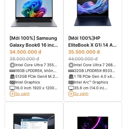
[Mới 100%] Samsung
[Mới 100%]HP
Galaxy Book6 16 inch
EliteBook X G1i 14 AI
(2026) Copilot+ PC -
34.500.000 đ
(2025)
35.500.000 đ
Core Ultra 7 355,
38.500.000 đ
44.000.000 đ
Intel Core Ultra 7 355
Intel Core Ultra 7 268V
RAM 16GB, SSD 1TB,
(8 nhân, 8 luồng, xung
(2.2 GHz P-core base
16GB LPDDR5X, không
32GB LPDDR5X-8533
16.0" IPS WUXGA
nhịp tối đa 4.7GHz,
frequency, up to 5.0
hỗ trợ nâng cấp
MT/s
512GB PCIe Gen4 M.2
1 TB PCIe Gen 4.0 x4
12MB Intel Smart
GHz Max Turbo
SSD
NVMe TLC SSD
Intel Graphics
Intel Arc™ Graphics
Cache, NPU 49 TOPS)
frequency 48 NPU
16.0 inch 1920 x 1200
35.6 cm (14.0 in)
TOPS)
(WUXGA) IPS, tỷ lệ
diagonal, WUXGA (1920
So sánh
So sánh
16:10, chống chói Anti-
x 1200), LCD, UWVA,
Glare, độ sáng 350 nits
antiglare, WLED with
Low Blue Light, 400
nits, Low power, 100%
sRGB 16:10 Aspect
Ratio