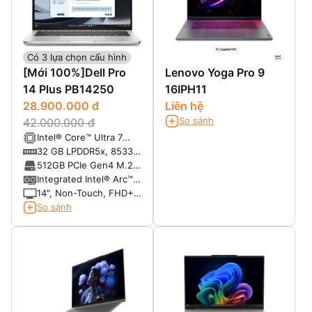
Có 3 lựa chọn cấu hình
[Mới 100%]Dell Pro
Lenovo Yoga Pro 9
14 Plus PB14250
16IPH11
28.900.000 đ
Liên hệ
So sánh
42.000.000 đ
Intel® Core™ Ultra 7
268V, vPro® (48 TOPS
32 GB LPDDR5x, 8533
NPU, 8 cores, up to 5.0
MT/s, dual-channel
512GB PCIe Gen4 M.2
GHz)
(onboard)
SSD
Integrated Intel® Arc™
graphics
14", Non-Touch, FHD+,
Anti-Glare, 300 nits,
So sánh
45% NTSC, FHD IR
Cam, 4G capable