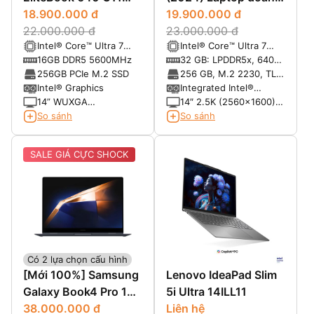
(2024)
18.900.000 đ
nhân cao cấp
19.900.000 đ
22.000.000 đ
23.000.000 đ
Intel® Core™ Ultra 7
Intel® Core™ Ultra 7
155U vPro (12-Core,
165U, vPRO (12MB
16GB DDR5 5600MHz
32 GB: LPDDR5x, 6400
14-Thread, 12MB
cache, 12 cores, 14
MT/s (onboard)
256GB PCIe M.2 SSD
256 GB, M.2 2230, TLC
Cache, up to 4.8GHz
threads, up to 4.9 GHz
PCIe Gen 4 NVMe, SSD
Intel® Graphics
Integrated Intel®
Max Turbo Frequency)
Max Turbo)
Graphics
14” WUXGA
14″ 2.5K (2560x1600)
(1920*1200) IPS, Anti-
ComfortView Plus,
So sánh
So sánh
Glare, 45% NTSC, 300
Touch
nits
SALE GIÁ CỰC SHOCK
Có 2 lựa chọn cấu hình
[Mới 100%] Samsung
Lenovo IdeaPad Slim
Galaxy Book4 Pro 16
5i Ultra 14ILL11
x360 (2024)
38.000.000 đ
Liên hệ