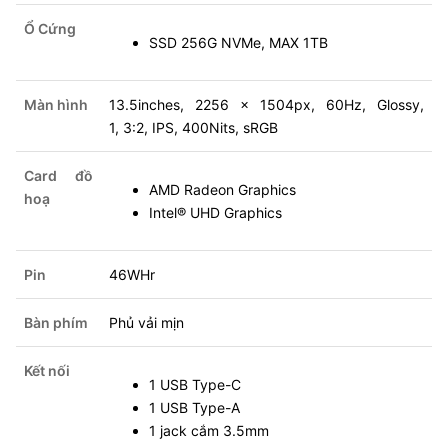
Ổ Cứng
SSD 256G NVMe, MAX 1TB
Màn hình
13.5inches, 2256 x 1504px, 60Hz, Glossy,
1, 3:2, IPS, 400Nits, sRGB
Card đồ
AMD Radeon Graphics
hoạ
Intel® UHD Graphics
Pin
46WHr
Bàn phím
Phủ vải mịn
Kết nối
1 USB Type-C
1 USB Type-A
1 jack cắm 3.5mm