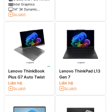
SSD
Intel Graphics
14″ 3K Dynamic
AMOLED 2X, Anti-
So sánh
reflective display with
touchscreen
Lenovo ThinkBook
Lenovo ThinkPad L13
Plus G7 Auto Twist
Gen 7
Liên hệ
Liên hệ
So sánh
So sánh