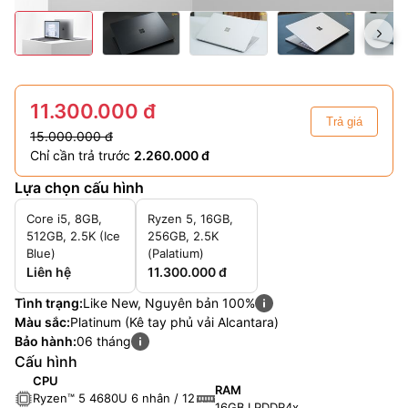
11.300.000 đ
Trả giá
15.000.000 đ
Chỉ cần trả trước
2.260.000 đ
Lựa chọn cấu hình
Core i5, 8GB,
Ryzen 5, 16GB,
512GB, 2.5K (Ice
256GB, 2.5K
Blue)
(Palatium)
Liên hệ
11.300.000 đ
Tình trạng:
Like New, Nguyên bản 100%
Màu sắc:
Platinum (Kê tay phủ vải Alcantara)
Bảo hành:
06 tháng
Cấu hình
CPU
RAM
Ryzen™ 5 4680U 6 nhân / 12
16GB LPDDR4x