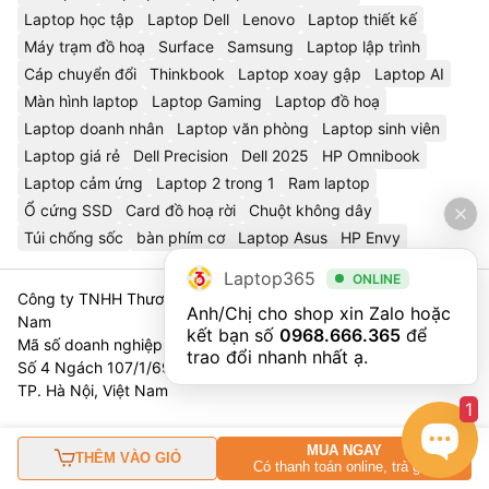
Laptop học tập
Laptop Dell
Lenovo
Laptop thiết kế
Máy trạm đồ hoạ
Surface
Samsung
Laptop lập trình
Cáp chuyển đổi
Thinkbook
Laptop xoay gập
Laptop AI
Màn hình laptop
Laptop Gaming
Laptop đồ hoạ
Laptop doanh nhân
Laptop văn phòng
Laptop sinh viên
Laptop giá rẻ
Dell Precision
Dell 2025
HP Omnibook
Laptop cảm ứng
Laptop 2 trong 1
Ram laptop
Ổ cứng SSD
Card đồ hoạ rời
Chuột không dây
Túi chống sốc
bàn phím cơ
Laptop Asus
HP Envy
Laptop365
ONLINE
Công ty TNHH Thương Mại Và Dịch Vụ Công Nghệ 365 Việt
Anh/Chị cho shop xin Zalo hoặc 
Nam
kết bạn số 
0968.666.365
 để 
Mã số doanh nghiệp 0111023179 - Sở Tài Chính TP. Hà Nội cấp
trao đổi nhanh nhất ạ.
Số 4 Ngách 107/1/69 Nguyễn Chí Thanh, Tổ 3, Phường Láng,
TP. Hà Nội, Việt Nam
1
MUA NGAY
THÊM VÀO GIỎ
Có thanh toán online, trả góp