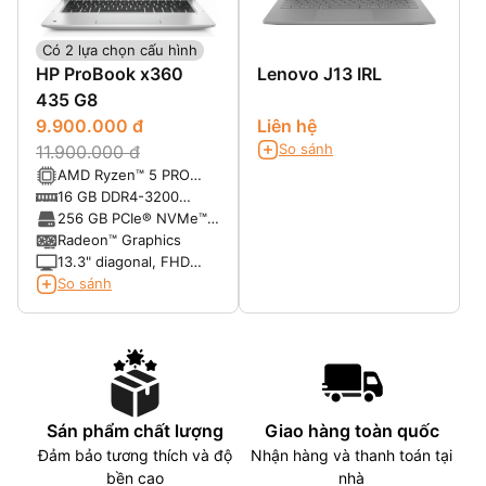
Có 2 lựa chọn cấu hình
HP ProBook x360
Lenovo J13 IRL
435 G8
9.900.000 đ
Liên hệ
So sánh
11.900.000 đ
AMD Ryzen™ 5 PRO
5600U with Radeon™
16 GB DDR4-3200
Graphics (2.3 GHz base
SDRAM
256 GB PCIe® NVMe™
clock, up to 4.2 GHz
M.2 Value SSD TLC
Radeon™ Graphics
max boost clock, 16 MB
13.3" diagonal, FHD
L3 cache, 6 cores)
(1920 x 1080), touch,
So sánh
IPS, BrightView,
Corning® Gorilla® Glass
5, 400 nits, low power,
72% NTSC
Sán phẩm chất lượng
Giao hàng toàn quốc
Đảm bảo tương thích và độ
Nhận hàng và thanh toán tại
bền cao
nhà