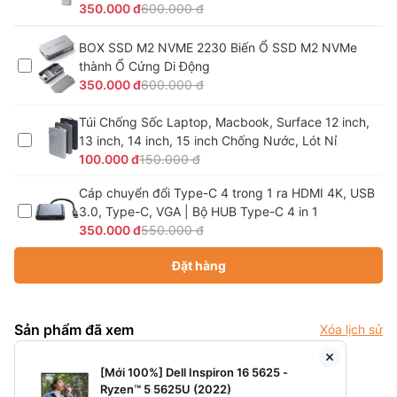
350.000 đ
600.000 đ
BOX SSD M2 NVME 2230 Biến Ổ SSD M2 NVMe
thành Ổ Cứng Di Động
350.000 đ
600.000 đ
Túi Chống Sốc Laptop, Macbook, Surface 12 inch,
13 inch, 14 inch, 15 inch Chống Nước, Lót Nỉ
100.000 đ
150.000 đ
Cáp chuyển đổi Type-C 4 trong 1 ra HDMI 4K, USB
3.0, Type-C, VGA | Bộ HUB Type-C 4 in 1
350.000 đ
550.000 đ
Đặt hàng
Sản phẩm đã xem
Xóa lịch sử
[Mới 100%] Dell Inspiron 16 5625 -
Ryzen™ 5 5625U (2022)