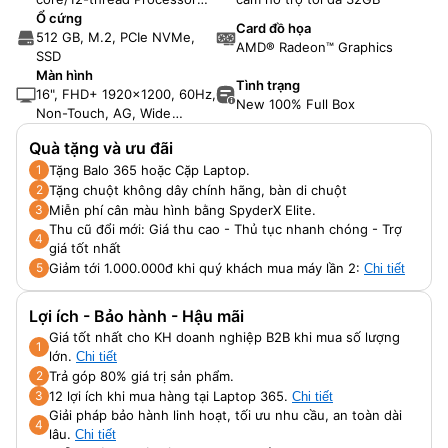
with Radeon™ Graphics
Ổ cứng
Card đồ họa
512 GB, M.2, PCIe NVMe,
AMD® Radeon™ Graphics
SSD
Màn hình
Tình trạng
16", FHD+ 1920x1200, 60Hz,
New 100% Full Box
Non-Touch, AG, Wide
Viewing Angle, 250 nit,
Quà tặng và ưu đãi
ComfortView
Tặng Balo 365 hoặc Cặp Laptop.
1
Tặng chuột không dây chính hãng, bàn di chuột
2
Miễn phí cân màu hình bằng SpyderX Elite.
3
Thu cũ đổi mới: Giá thu cao - Thủ tục nhanh chóng - Trợ
4
giá tốt nhất
Giảm tới 1.000.000đ khi quý khách mua máy lần 2:
5
Chi tiết
Lợi ích - Bảo hành - Hậu mãi
Giá tốt nhất cho KH doanh nghiệp B2B khi mua số lượng
1
lớn.
Chi tiết
Trả góp 80% giá trị sản phẩm.
2
12 lợi ích khi mua hàng tại Laptop 365.
3
Chi tiết
Giải pháp bảo hành linh hoạt, tối ưu nhu cầu, an toàn dài
4
lâu.
Chi tiết