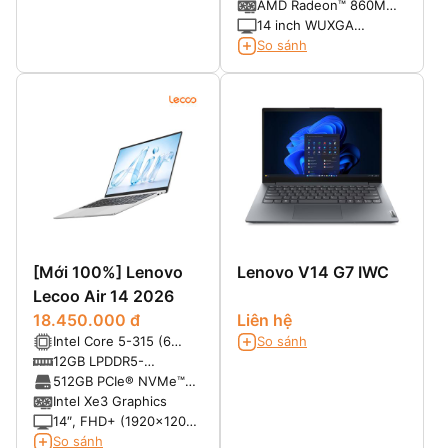
PCIe® 4.0 x4
AMD Radeon™ 860M
Integrated
14 inch WUXGA
(1920x1200), Multi-
So sánh
touch, IPS, 300nits,
Glossy, 16:10,
45%NTSC, 60Hz
[Mới 100%] Lenovo
Lenovo V14 G7 IWC
Lecoo Air 14 2026
18.450.000 đ
Liên hệ
Intel Core 5-315 (6
So sánh
nhân 6 luồng, xung
12GB LPDDR5-
nhịp cơ bản 1.5Ghz, tối
5600MT/s (Không hỗ
512GB PCIe® NVMe™
đa có thể lên tới
trợ nâng cấp)
M.2 SSD
Intel Xe3 Graphics
4.4GHz (P-core) với
14″, FHD+ (1920x1200)
turbo boost, 6 MB
IPS, 16:10, màn nhám,
So sánh