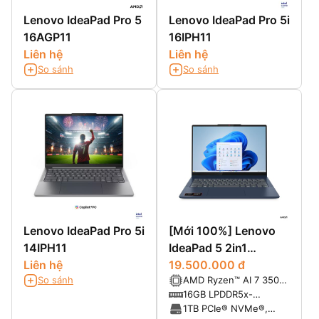
Lenovo IdeaPad Pro 5
Lenovo IdeaPad Pro 5i
16AGP11
16IPH11
Liên hệ
Liên hệ
So sánh
So sánh
Lenovo IdeaPad Pro 5i
[Mới 100%] Lenovo
14IPH11
IdeaPad 5 2in1
Liên hệ
14AKP10 (Ryzen AI 7
19.500.000 đ
So sánh
AMD Ryzen™ AI 7 350
350, Ram 16GB SSD
(8 Cores / 16 Threads,
16GB LPDDR5x-
1TB, 14 inch FHD+
Turbo 5.0 GHz )
7500MHz (onboard)
1TB PCIe® NVMe®,
Touch)