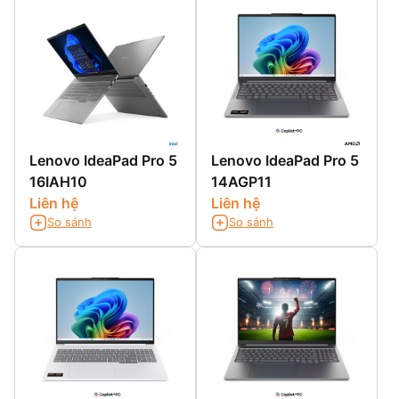
400nits, tỷ lệ khung
hình 16:10, 100% srgb,
màn giảm ánh sáng
xanh bảo vệ mắt TUV
Lenovo IdeaPad Pro 5
Lenovo IdeaPad Pro 5
16IAH10
14AGP11
Liên hệ
Liên hệ
So sánh
So sánh