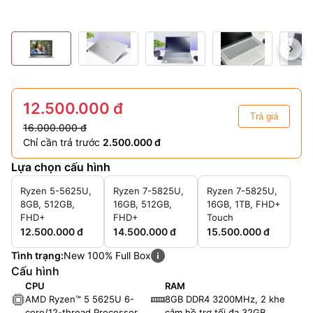
12.500.000 đ
Trả giá
16.000.000 đ
Chỉ cần trả trước
2.500.000 đ
Lựa chọn cấu hình
Ryzen 5-5625U,
Ryzen 7-5825U,
Ryzen 7-5825U,
8GB, 512GB,
16GB, 512GB,
16GB, 1TB, FHD+
FHD+
FHD+
Touch
12.500.000 đ
14.500.000 đ
15.500.000 đ
Tình trạng:
New 100% Full Box
Cấu hình
CPU
RAM
AMD Ryzen™ 5 5625U 6-
8GB DDR4 3200MHz, 2 khe
core/12-thread Processor
cắm hồ trợ tối đa 32GB