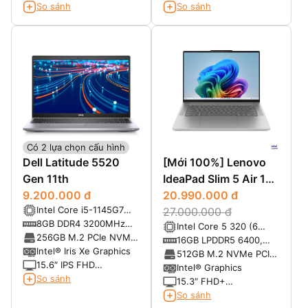
(1920x1200) IPS
1280), 300 nits, 100%
So sánh
So sánh
300nits Anti-glare, 45%
sRGB, ComfortView
NTSC
Plus
Có 2 lựa chọn cấu hình
Dell Latitude 5520
[Mới 100%] Lenovo
Gen 11th
IdeaPad Slim 5 Air 15
9.200.000 đ
2026 (Xiaoxin Air 15)
20.990.000 đ
Intel Core i5-1145G7
27.000.000 đ
(2.60GHz up to
8GB DDR4 3200MHz
Intel Core 5 320 (6
4.40GHz, 8MB Cache)
(1x8GB)
256GB M.2 PCIe NVMe
nhân 6 luồng, có thể
16GB LPDDR5 6400,
SSD
Intel® Iris Xe Graphics
đạt tới 4.6GHz với
không hỗ trợ nâng cấp
512GB M.2 NVMe PCIe
15.6″ IPS FHD
turbo boost, 6MB
SSD
Intel® Graphics
(1920×1080) Non-
So sánh
Cache)
15.3″ FHD+
Touch, Anti-Glare,
(1920x1200) IPS, màn
So sánh
300nits
nhám, chống lóa, cảm