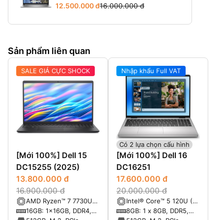
12.500.000 đ
16.000.000 đ
Sản phẩm liên quan
SALE GIÁ CỰC SHOCK
Nhập khẩu Full VAT
Có 2 lựa chọn cấu hình
[Mới 100%] Dell 15
[Mới 100%] Dell 16
DC15255 (2025)
DC16251
13.800.000 đ
17.600.000 đ
16.900.000 đ
20.000.000 đ
AMD Ryzen™ 7 7730U
Intel® Core™ 5 120U (10
8-core with Radeon™
cores, up to 5.0 GHz)
16GB: 1x16GB, DDR4,
8GB: 1 x 8GB, DDR5,
Graphics