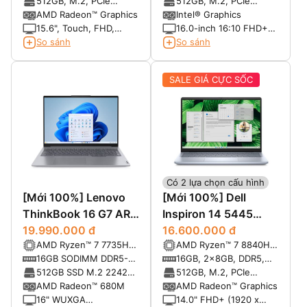
3200 MT/s
5200 MT/s
512GB, M.2, PCIe
512GB, M.2, PCIe
NVMe, SSD
NVMe, SSD
AMD Radeon™ Graphics
Intel® Graphics
15.6", Touch, FHD,
16.0-inch 16:10 FHD+
60Hz, WVA, IPS, Anti-
(1920x1200) Touch
So sánh
So sánh
Glare, 250 nits
300nits WVA/IPS
Display with
SALE GIÁ CỰC SỐC
ComfortView
Có 2 lựa chọn cấu hình
[Mới 100%] Lenovo
[Mới 100%] Dell
ThinkBook 16 G7 ARP
Inspiron 14 5445
(9QSA) (AMD Ryzen 7
19.990.000 đ
(2024)
16.600.000 đ
AMD Ryzen™ 7 7735HS
AMD Ryzen™ 7 8840HS
7735HS, RAM 16GB,
(8C / 16T, 3.2 /
8-core/16-thread
16GB SODIMM DDR5-
16GB, 2x8GB, DDR5,
SSD 512GB, 16"
4.75GHz, 4MB L2 /
Processor with
4800 Up to 64GB
5600 MT/s
512GB SSD M.2 2242
512GB, M.2, PCIe
WUXGA)
16MB L3)
Radeon™ Graphics
PCIe 4.0x4 NVMe
NVMe, SSD
AMD Radeon™ 680M
AMD Radeon™ Graphics
16" WUXGA
14.0" FHD+ (1920 x