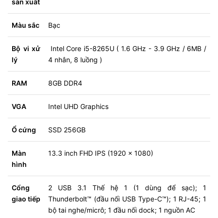
sản xuất
Màu sắc
Bạc
Bộ vi xử
Intel Core i5-8265U ( 1.6 GHz - 3.9 GHz / 6MB /
lý
4 nhân, 8 luồng )
RAM
8GB DDR4
VGA
Intel UHD Graphics
Ổ cứng
SSD 256GB
Màn
13.3 inch FHD IPS (1920 x 1080)
hình
Cổng
2 USB 3.1 Thế hệ 1 (1 dùng để sạc); 1
giao tiếp
Thunderbolt™ (đầu nối USB Type-C™); 1 RJ-45; 1
bộ tai nghe/micrô; 1 đầu nối dock; 1 nguồn AC