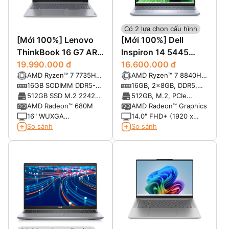
Có 2 lựa chọn cấu hình
[Mới 100%] Lenovo
[Mới 100%] Dell
ThinkBook 16 G7 ARP
Inspiron 14 5445
(9QSA) (AMD Ryzen 7
19.990.000 đ
(2024)
16.600.000 đ
AMD Ryzen™ 7 7735HS
AMD Ryzen™ 7 8840HS
7735HS, RAM 16GB,
(8C / 16T, 3.2 /
8-core/16-thread
16GB SODIMM DDR5-
16GB, 2x8GB, DDR5,
SSD 512GB, 16"
4.75GHz, 4MB L2 /
Processor with
4800 Up to 64GB
5600 MT/s
512GB SSD M.2 2242
512GB, M.2, PCIe
WUXGA)
16MB L3)
Radeon™ Graphics
PCIe 4.0x4 NVMe
NVMe, SSD
AMD Radeon™ 680M
AMD Radeon™ Graphics
16" WUXGA
14.0" FHD+ (1920 x
(1920x1200) IPS
1280), 300 nits, 100%
So sánh
So sánh
300nits Anti-glare, 45%
sRGB, ComfortView
NTSC
Plus