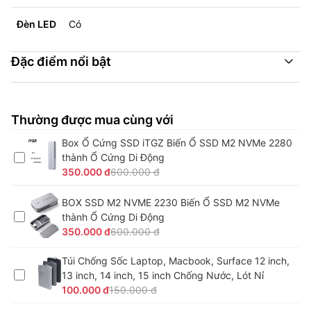
Đèn LED
Có
Đặc điểm nổi bật
Thường được mua cùng với
Box Ổ Cứng SSD iTGZ Biến Ổ SSD M2 NVMe 2280
thành Ổ Cứng Di Động
350.000 đ
600.000 đ
BOX SSD M2 NVME 2230 Biến Ổ SSD M2 NVMe
thành Ổ Cứng Di Động
350.000 đ
600.000 đ
Túi Chống Sốc Laptop, Macbook, Surface 12 inch,
13 inch, 14 inch, 15 inch Chống Nước, Lót Nỉ
100.000 đ
150.000 đ