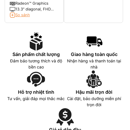
clock, up to 4.2 GHz
M.2 Value SSD TLC
Radeon™ Graphics
max boost clock, 16 MB
13.3" diagonal, FHD
L3 cache, 6 cores)
(1920 x 1080), touch,
So sánh
IPS, BrightView,
Corning® Gorilla® Glass
5, 400 nits, low power,
72% NTSC
Sán phẩm chất lượng
Giao hàng toàn quốc
Đảm bảo tương thích và độ
Nhận hàng và thanh toán tại
bền cao
nhà
Hỗ trợ nhiệt tình
Hậu mãi trọn đời
Tư vấn, giải đáp mọi thắc mắc
Cài đặt, bảo dưỡng miễn phí
trọn đời
Giá rẻ dẫn đầu