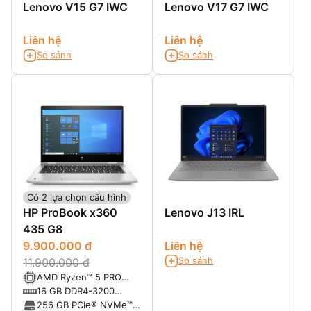
Lenovo V15 G7 IWC
Lenovo V17 G7 IWC
Liên hệ
Liên hệ
So sánh
So sánh
Có 2 lựa chọn cấu hình
HP ProBook x360
Lenovo J13 IRL
435 G8
9.900.000 đ
Liên hệ
So sánh
11.900.000 đ
AMD Ryzen™ 5 PRO
5600U with Radeon™
16 GB DDR4-3200
Graphics (2.3 GHz base
SDRAM
256 GB PCIe® NVMe™