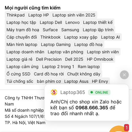
Mọi người cũng tìm kiếm
Thinkpad
Laptop HP
Laptop sinh viên 2025
Laptop học tập
Laptop Dell
Lenovo
Laptop thiết kế
Máy trạm đồ hoạ
Surface
Samsung
Laptop lập trình
Cáp chuyển đổi
Thinkbook
Laptop xoay gập
Laptop AI
Màn hình laptop
Laptop Gaming
Laptop đồ hoạ
Laptop doanh nhân
Laptop văn phòng
Laptop sinh viên
Laptop giá rẻ
Dell Precision
Dell 2025
HP Omnibook
Laptop cảm ứng
Laptop 2 trong 1
Ram laptop
Ổ cứng SSD
Card đồ hoạ rời
Chuột không dây
Túi chống sốc
bàn phím cơ
Laptop Asus
HP Envy
Laptop365
ONLINE
Công ty TNHH Thương Mại Và Dịch Vụ Công Nghệ 365 Việt
Anh/Chị cho shop xin Zalo hoặc 
Nam
kết bạn số 
0968.666.365
 để 
Mã số doanh nghiệp 0111023179 - Sở Tài Chính TP. Hà Nội cấp
trao đổi nhanh nhất ạ.
Số 4 Ngách 107/1/69 Nguyễn Chí Thanh, Tổ 3, Phường Láng,
TP. Hà Nội, Việt Nam
1