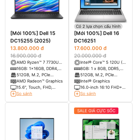
Có 2 lựa chọn cấu hình
[Mới 100%] Dell 15
[Mới 100%] Dell 16
DC15255 (2025)
DC16251
13.800.000 đ
17.600.000 đ
16.900.000 đ
20.000.000 đ
AMD Ryzen™ 7 7730U
Intel® Core™ 5 120U (10
8-core with Radeon™
cores, up to 5.0 GHz)
16GB: 1x16GB, DDR4,
8GB: 1 x 8GB, DDR5,
Graphics
3200 MT/s
5200 MT/s
512GB, M.2, PCIe
512GB, M.2, PCIe
NVMe, SSD
NVMe, SSD
AMD Radeon™ Graphics
Intel® Graphics
15.6", Touch, FHD,
16.0-inch 16:10 FHD+
60Hz, WVA, IPS, Anti-
(1920x1200) Touch
So sánh
So sánh
Glare, 250 nits
300nits WVA/IPS
Display with
SALE GIÁ CỰC SỐC
ComfortView