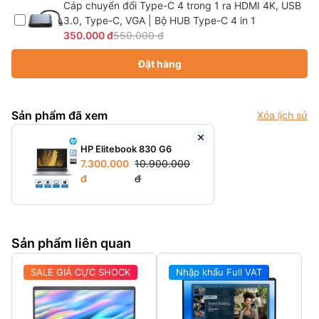
Cáp chuyển đổi Type-C 4 trong 1 ra HDMI 4K, USB
3.0, Type-C, VGA | Bộ HUB Type-C 4 in 1
350.000 đ
550.000 đ
Đặt hàng
Sản phẩm đã xem
Xóa lịch sử
HP Elitebook 830 G6
7.300.000
10.900.000
đ
đ
Sản phẩm liên quan
SALE GIÁ CỰC SHOCK
Nhập khẩu Full VAT