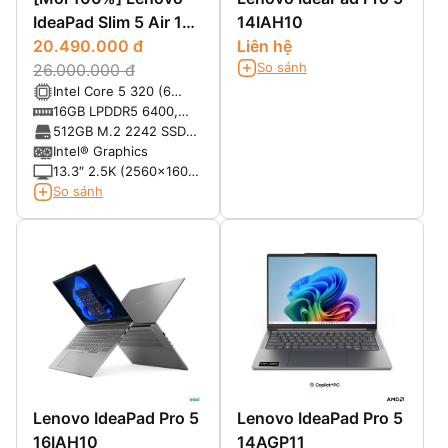
IdeaPad Slim 5 Air 13
14IAH10
2026 (Xiaoxin Air 13)
20.490.000 đ
Liên hệ
So sánh
26.000.000 đ
Intel Core 5 320 (6
nhân 6 luồng, có thể
16GB LPDDR5 6400,
đạt tới 4.6GHz với
không hỗ trợ nâng cấp
512GB M.2 2242 SSD
turbo boost, 6MB
PCIe® NVMe®, PCIe®
Intel® Graphics
Cache)
4.0 x4
13.3″ 2.5K (2560x1600)
IPS, màn nhám, chống
So sánh
lóa , tần số quét màn
120Hz, độ sáng
400nits, tỷ lệ khung
hình 16:10, 100% srgb,
màn giảm ánh sáng
xanh bảo vệ mắt TUV
Lenovo IdeaPad Pro 5
Lenovo IdeaPad Pro 5
16IAH10
14AGP11