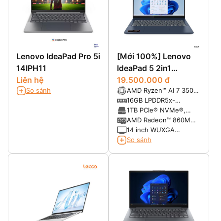
Lenovo IdeaPad Pro 5i
[Mới 100%] Lenovo
14IPH11
IdeaPad 5 2in1
Liên hệ
14AKP10 (Ryzen AI 7
19.500.000 đ
So sánh
AMD Ryzen™ AI 7 350
350, Ram 16GB SSD
(8 Cores / 16 Threads,
16GB LPDDR5x-
1TB, 14 inch FHD+
Turbo 5.0 GHz )
7500MHz (onboard)
1TB PCIe® NVMe®,
Touch)
PCIe® 4.0 x4
AMD Radeon™ 860M
Integrated
14 inch WUXGA
(1920x1200), Multi-
So sánh
touch, IPS, 300nits,
Glossy, 16:10,
45%NTSC, 60Hz