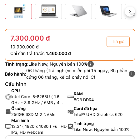
7.300.000 đ
Trả giá
10.900.000 đ
Chỉ cần trả trước
1.460.000 đ
Tình trạng:
Like New, Nguyên bản 100%
06 tháng (Trải nghiệm miễn phí 15 ngày, Bh phần
Bảo hành:
cứng 06 tháng, kể cả cháy nổ IC)
Cấu hình
CPU
RAM
Intel Core i5-8265U ( 1.6
8GB DDR4
GHz - 3.9 GHz / 6MB / 4
nhân, 8 luồng )
Ổ cứng
Card đồ họa
256GB SSD M.2 NVMe
Intel® UHD Graphics 620
Màn hình
Tình trạng
13.3" ( 1920 x 1080 ) Full HD
Like New, Nguyên bản 100%
IPS, HD webcam