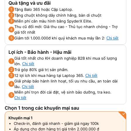
Quà tặng và ưu đãi
Tặng Balo 365 hoặc Cặp Laptop.
1
Tặng chuột không dây chính hãng, bàn di chuột
2
Miễn phí cân màu hình bằng SpyderX Elite.
3
Thu cũ đổi mới: Giá thu cao - Thủ tục nhanh chóng - Trợ
4
giá tốt nhất
Giảm tới 1.000.000đ khi quý khách mua máy lần 2:
5
Chi tiết
Lợi ích - Bảo hành - Hậu mãi
Giá tốt nhất cho KH doanh nghiệp B2B khi mua số lượng
1
lớn.
Chi tiết
Trả góp 80% giá trị sản phẩm.
2
12 lợi ích khi mua hàng tại Laptop 365.
3
Chi tiết
Giải pháp bảo hành linh hoạt, tối ưu nhu cầu, an toàn dài
4
lâu.
Chi tiết
Miễn phí trọn đời cài đặt, vệ sinh bảo dưỡng, tra keo.
5
Chi tiết
Chọn 1 trong các khuyến mại sau
Khuyến mại 1
Check-in, đánh giá nhanh - giảm giá ngay 100k
Áp dụng cho đơn hàng trị giá trên 2.000.000 đ