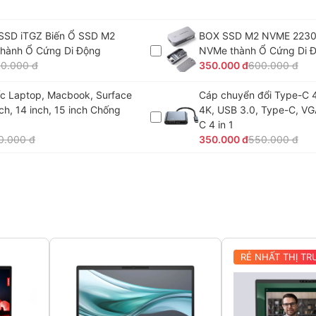
SSD iTGZ Biến Ổ SSD M2
BOX SSD M2 NVME 2230
hành Ổ Cứng Di Động
NVMe thành Ổ Cứng Di 
0.000 đ
350.000 đ
600.000 đ
c Laptop, Macbook, Surface
Cáp chuyển đổi Type-C 4
nch, 14 inch, 15 inch Chống
4K, USB 3.0, Type-C, VG
C 4 in 1
0.000 đ
350.000 đ
550.000 đ
RẺ NHẤT THỊ T