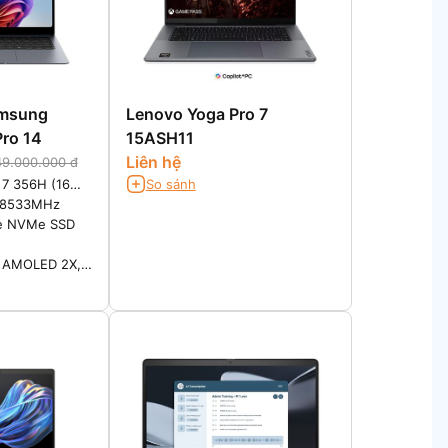
amsung
Lenovo Yoga Pro 7
ro 14
15ASH11
Liên hệ
49.000.000 đ
a 7 356H (16
So sánh
.7GHz)
 8533MHz
e NVMe SSD
c AMOLED 2X,
display with