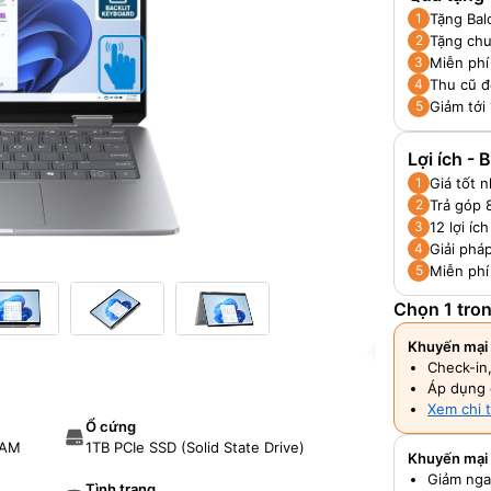
Tặng Bal
1
Tặng chu
2
Miễn phí
3
Thu cũ đ
4
Giảm tới
5
Lợi ích -
Giá tốt 
1
Trả góp 
2
12 lợi í
3
Giải pháp
4
Miễn phí
5
Chọn 1 tro
Khuyến mại 
Check-in
Áp dụng 
Xem chi t
Ổ cứng
RAM
1TB PCIe SSD (Solid State Drive)
Khuyến mại
Giảm nga
Tình trạng