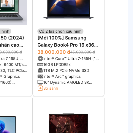
 hình
Có 2 lựa chọn cấu hình
7450 (2024)
[Mới 100%] Samsung
nhân cao
Galaxy Book4 Pro 16 x360
(2024)
38.000.000 đ
3.000.000 đ
45.000.000 đ
tra 7 165U,
Intel® Core™ Ultra 7-155H (16
he, 12 cores,
Cores, 22 Threads, 24 MB, up
x, 6400 MT/s
16GB LPDDR5x
to 4.9 GHz
to 4.8 GHz, 115W Max)
30, TLC PCIe
1TB M.2 PCIe NVMe SSD
SSD
l® Graphics
Intel® Arc™ graphics
x1600)
16" Dynamic AMOLED 3K
us, Touch
(2880 x 1800), 16:10, 120Hz,
So sánh
120% DCI-P3, S Pen included