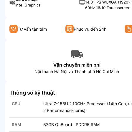
Performance-cores)
14.0" IPS WUXGA (1920x
Intel Graphics
60Hz 16:10 Touchscreen 
Tư vấn tận tâm
Phục vụ đến 24h
Vận chuyển miễn phí
Nội thành Hà Nội và Thành phố Hồ Chí Minh
Thông số kỹ thuật
CPU
Ultra 7-155U 2.10GHz Processor (14th Gen, u
2 Performance-cores)
RAM
32GB OnBoard LPDDR5 RAM