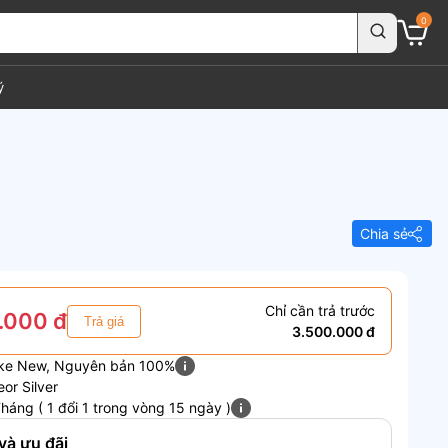
0
ý
Chia sẻ
Chỉ cần trả trước
.000 đ
Trả giá
3.500.000 đ
ike New, Nguyên bản 100%
or Silver
háng ( 1 đổi 1 trong vòng 15 ngày )
và ưu đãi