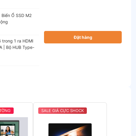
 Biến Ổ SSD M2
Động
Đặt hàng
 trong 1 ra HDMI
A | Bộ HUB Type-
RƯỜNG
SALE GIÁ CỰC SHOCK