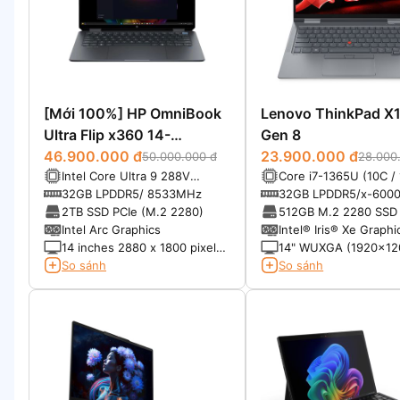
[Mới 100%] HP OmniBook
Lenovo ThinkPad X1
Ultra Flip x360 14-
Gen 8
fh0033dx (2025)
46.900.000 đ
23.900.000 đ
50.000.000 đ
28.000
Intel Core Ultra 9 288V
Core i7-1365U (10C / 
Processor (8 lõi) - Max Turbo
to 3.9GHz, 12MB Cac
32GB LPDDR5/ 8533MHz
32GB LPDDR5/x-600
Frequency: 5. 10 GHz
soldered memory, no
2TB SSD PCIe (M.2 2280)
512GB M.2 2280 SSD
upgradable
NVMe®, PCIe® 4.0
Intel Arc Graphics
Intel® Iris® Xe Graphi
14 inches 2880 x 1800 pixels
14" WUXGA (1920x12
Tấm nền Oled 120 Hz Có hỗ
Multi-touch, IPS, 500n
So sánh
So sánh
trợ bút stylus
Anti-glare, 16:10, 1000
100% sRGB