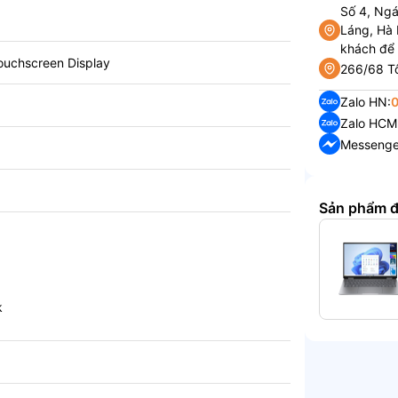
Số 4, Ng
Láng, Hà 
khách để
uchscreen Display
266/68 Tô
Zalo HN:
Zalo HCM
Messenge
Sản phẩm 
k