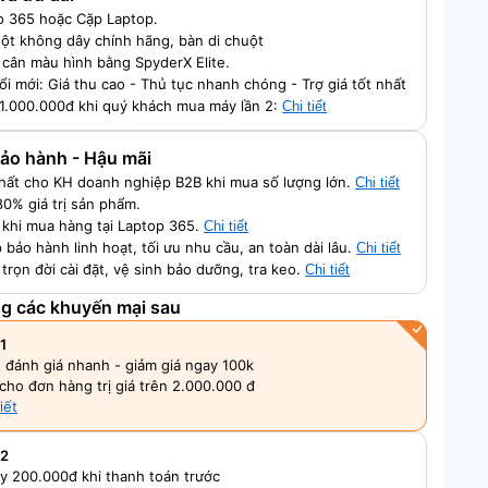
o 365 hoặc Cặp Laptop.
ột không dây chính hãng, bàn di chuột
 cân màu hình bằng SpyderX Elite.
ổi mới: Giá thu cao - Thủ tục nhanh chóng - Trợ giá tốt nhất
 1.000.000đ khi quý khách mua máy lần 2:
Chi tiết
 Bảo hành - Hậu mãi
nhất cho KH doanh nghiệp B2B khi mua số lượng lớn.
Chi tiết
80% giá trị sản phẩm.
ch khi mua hàng tại Laptop 365.
Chi tiết
 bảo hành linh hoạt, tối ưu nhu cầu, an toàn dài lâu.
Chi tiết
 trọn đời cài đặt, vệ sinh bảo dưỡng, tra keo.
Chi tiết
ng các khuyến mại sau
1
, đánh giá nhanh - giảm giá ngay 100k
cho đơn hàng trị giá trên 2.000.000 đ
iết
 2
y 200.000đ khi thanh toán trước