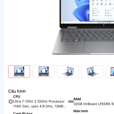
Cấu hình
CPU
RAM
Ultra 7-155U 2.10GHz Processor
32GB OnBoard LPDDR5 
(14th Gen, upto 4.8 GHz, 12MB
Cache, 12-Cores, 14-Threads, 2
Màn hình
Card đồ họa