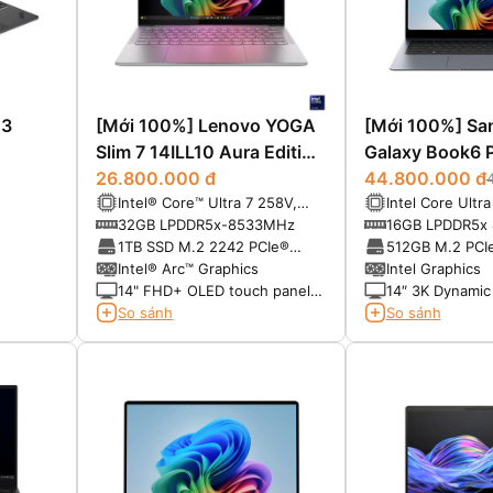
13
[Mới 100%] Lenovo YOGA
[Mới 100%] S
Slim 7 14ILL10 Aura Edition
Galaxy Book6 P
(Core Ultra 7 258V RAM
26.800.000 đ
44.800.000 đ
Intel® Core™ Ultra 7 258V,
Intel Core Ultr
32GB SSD 1TB 14 inch
3nm (8 Cores, 8 Threads, 2.2
Cores, Up to 4
32GB LPDDR5x-8533MHz
16GB LPDDR5x
FHD+ OLED Touch)
GHz Base, 4.8 GHz Turbo,
1TB SSD M.2 2242 PCIe®
512GB M.2 PCI
12MB Cache, NPU AI)
4.0×4 NVMe®
Intel® Arc™ Graphics
Intel Graphics
14" FHD+ OLED touch panel,
14″ 3K Dynami
60Hz, 600nits HDR, 100%
Anti-reflective 
So sánh
So sánh
DCI-P3, Dolby Vision®, True
touchscreen
Black 1000, touch, glass, X-
Rite®, Eyesafe®