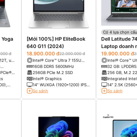
Có 4 lựa chọn cấu
 Yoga
[Mới 100%] HP EliteBook
Dell Latitude 
640 G11 (2024)
Laptop doanh 
18.900.000 đ
cấp
19.900.000 đ
.000 đ
22.000.000 đ
2
12T, up
Intel® Core™ Ultra 7 155U
Intel® Core™ Ul
he)
vPro (12-Core, 14-Thread,
vPRO (12MB cac
0
16GB DDR5 5600MHz
32 GB: LPDDR5
12MB Cache, up to 4.8GHz
14 threads, up 
t
(onboard)
 PCIe®
256GB PCIe M.2 SSD
256 GB, M.2 22
Max Turbo Frequency)
Max Turbo)
Gen 4 NVMe, 
cs
Intel® Graphics
Integrated Inte
00),
14” WUXGA (1920*1200) IPS,
14″ 2.5K (2560
its,
Anti-Glare, 45% NTSC, 300
ComfortView Pl
So sánh
So sánh
:1,
nits