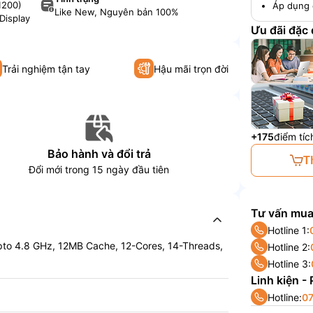
1200)
Áp dụng 
Like New, Nguyên bản 100%
Display
Ưu đãi đặc
Trải nghiệm tận tay
Hậu mãi trọn đời
+175
điểm tíc
Bảo hành và đổi trả
T
Đổi mới trong 15 ngày đầu tiên
Tư vấn mua
Hotline 1:
pto 4.8 GHz, 12MB Cache, 12-Cores, 14-Threads,
Hotline 2:
Hotline 3:
Linh kiện -
Hotline:
07