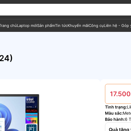
Trang chủ
Laptop mới
Sản phẩm
Tin tức
Khuyến mãi
Công cụ
Liên hệ - Góp 
24)
17.500
Tình trạng:
L
Màu sắc:
Mete
Bảo hành:
6 T
Quà tặng 