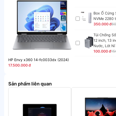
Box Ổ Cứng 
NVMe 2280 t
350.000 đ
60
Túi Chống Số
12 inch, 13 i
Nước, Lót Nỉ
100.000 đ
15
HP Envy x360 14-fc0033dx (2024)
17.500.000 đ
Sản phẩm liên quan