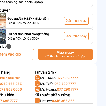
cho toàn bộ sản phẩm laptop
 quyền
Đặc quyền HSSV - Giáo viên
Xác thực ngay
Giảm 10% tối đa 300k
Ưu đãi sinh nhật trong tháng
Xác thực ngay
Giảm 10% tối đa 300k
h lũy
Mua ngay
hêm vào giỏ
Có thanh toán online, trả góp
 hàng
Tư vấn 24/7
0967 666 365
Mr. Thành:
077 389 7777
0968 666 365
Mr. Tuấn:
078 389 7777
079 868 6666
Mr. Hoàng:
077 290 7777
 Phụ kiện
Kỹ thuật phần cứng
7 685 7777
Hotline:
0346 365 365