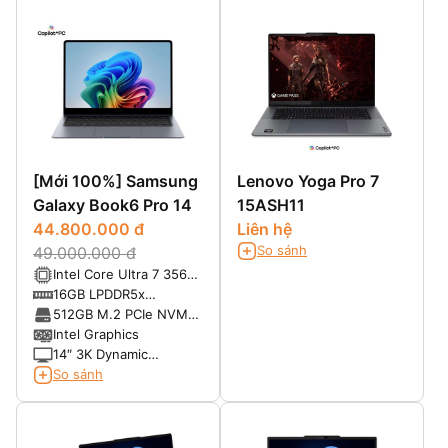
Black 1000, touch,
glass, X-Rite®,
Eyesafe®
[Mới 100%] Samsung
Lenovo Yoga Pro 7
Galaxy Book6 Pro 14
15ASH11
44.800.000 đ
Liên hệ
So sánh
49.000.000 đ
Intel Core Ultra 7 356H
(16 Cores, Up to
16GB LPDDR5x
4.7GHz)
8533MHz
512GB M.2 PCIe NVMe
SSD
Intel Graphics
14″ 3K Dynamic
AMOLED 2X, Anti-
So sánh
reflective display with
touchscreen