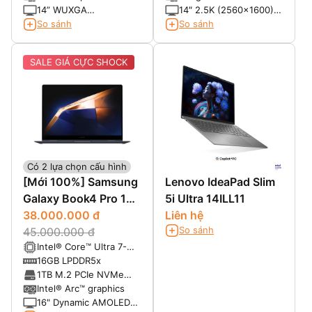
Max Turbo Frequency)
Max Turbo)
Graphics
14” WUXGA
14″ 2.5K (2560x1600)
(1920*1200) IPS, Anti-
ComfortView Plus,
So sánh
So sánh
Glare, 45% NTSC, 300
Touch
nits
SALE GIÁ CỰC SHOCK
Có 2 lựa chọn cấu hình
[Mới 100%] Samsung
Lenovo IdeaPad Slim
Galaxy Book4 Pro 16
5i Ultra 14ILL11
x360 (2024)
38.000.000 đ
Liên hệ
So sánh
45.000.000 đ
Intel® Core™ Ultra 7-
155H (16 Cores, 22
16GB LPDDR5x
Threads, 24 MB, up to
1TB M.2 PCIe NVMe
4.8 GHz, 115W Max)
SSD
Intel® Arc™ graphics
16" Dynamic AMOLED