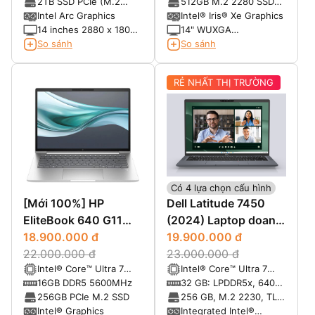
Turbo Frequency: 5. 10
12MB Cache)
8533MHz
soldered memory, not
2TB SSD PCIe (M.2
512GB M.2 2280 SSD
GHz
upgradable
2280)
PCIe® NVMe®, PCIe®
Intel Arc Graphics
Intel® Iris® Xe Graphics
4.0
14 inches 2880 x 1800
14" WUXGA
pixels Tấm nền Oled
(1920x1200), Multi-
So sánh
So sánh
120 Hz Có hỗ trợ bút
touch, IPS, 500nits,
stylus
Anti-glare, 16:10,
RẺ NHẤT THỊ TRƯỜNG
1000:1, 100% sRGB
Có 4 lựa chọn cấu hình
[Mới 100%] HP
Dell Latitude 7450
EliteBook 640 G11
(2024) Laptop doanh
(2024)
18.900.000 đ
nhân cao cấp
19.900.000 đ
22.000.000 đ
23.000.000 đ
Intel® Core™ Ultra 7
Intel® Core™ Ultra 7
155U vPro (12-Core,
165U, vPRO (12MB
16GB DDR5 5600MHz
32 GB: LPDDR5x, 6400
14-Thread, 12MB
cache, 12 cores, 14
MT/s (onboard)
256GB PCIe M.2 SSD
256 GB, M.2 2230, TLC
Cache, up to 4.8GHz
threads, up to 4.9 GHz
PCIe Gen 4 NVMe, SSD
Intel® Graphics
Integrated Intel®