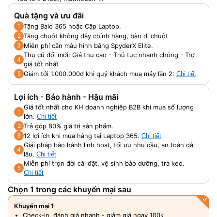
enabled, IPS, edge-to-edge
Quà tặng và ưu đãi
glass, micro-edge, Corning®
Tặng Balo 365 hoặc Cặp Laptop.
Gorilla® Glass NBT™, 340
1
nits, 72% NTSC
Tặng chuột không dây chính hãng, bàn di chuột
2
Miễn phí cân màu hình bằng SpyderX Elite.
3
Thu cũ đổi mới: Giá thu cao - Thủ tục nhanh chóng - Trợ
4
giá tốt nhất
Giảm tới 1.000.000đ khi quý khách mua máy lần 2:
5
Chi tiết
Lợi ích - Bảo hành - Hậu mãi
Giá tốt nhất cho KH doanh nghiệp B2B khi mua số lượng
1
lớn.
Chi tiết
Trả góp 80% giá trị sản phẩm.
2
12 lợi ích khi mua hàng tại Laptop 365.
3
Chi tiết
Giải pháp bảo hành linh hoạt, tối ưu nhu cầu, an toàn dài
4
lâu.
Chi tiết
Miễn phí trọn đời cài đặt, vệ sinh bảo dưỡng, tra keo.
5
Chi tiết
Chọn 1 trong các khuyến mại sau
Khuyến mại 1
Check-in, đánh giá nhanh - giảm giá ngay 100k