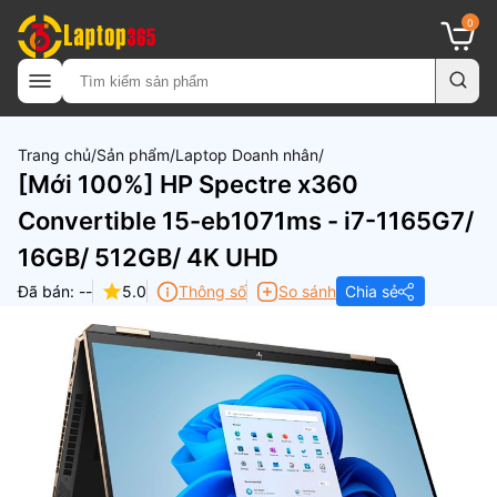
0
Trang chủ
Sản phẩm
Laptop Doanh nhân
[Mới 100%] HP Spectre x360
Convertible 15-eb1071ms - i7-1165G7/
16GB/ 512GB/ 4K UHD
Đã bán: --
5.0
Thông số
So sánh
Chia sẻ