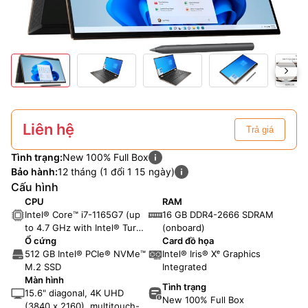
Liên hệ
Trả giá
Tình trạng:
New 100% Full Box
Bảo hành:
12 tháng (1 đổi 1 15 ngày)
Cấu hình
CPU
RAM
Intel® Core™ i7-1165G7 (up
16 GB DDR4-2666 SDRAM
to 4.7 GHz with Intel® Turbo
(onboard)
Boost Technology, 12 MB L3
Ổ cứng
Card đồ họa
cache, 4 cores)
512 GB Intel® PCIe® NVMe™
Intel® Iris® Xᵉ Graphics
M.2 SSD
Integrated
Màn hình
Tình trạng
15.6" diagonal, 4K UHD
New 100% Full Box
(3840 x 2160), multitouch-