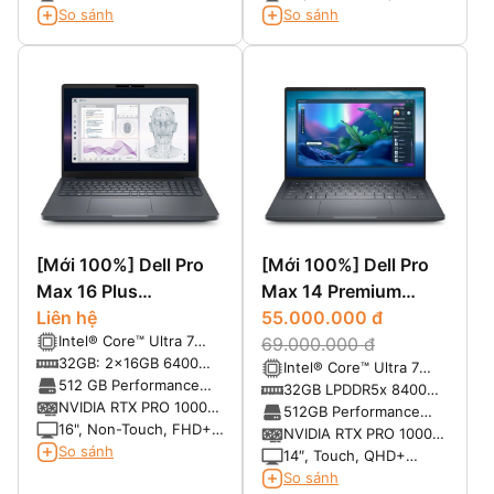
1080), IPS, anti-glare,
LCD, 500 nits, 100%
So sánh
So sánh
400 nits, Low power,
DCI-P3, IR Cam, mic
100% sRGB
[Mới 100%] Dell Pro
[Mới 100%] Dell Pro
Max 16 Plus
Max 14 Premium
MB16250
Liên hệ
MA14250
55.000.000 đ
Intel® Core™ Ultra 7
69.000.000 đ
processor 265HX, 55W
32GB: 2x16GB 6400
Intel® Core™ Ultra 7
vPro
MTs DDR5 CSoDIMM,
512 GB Performance
265H, vPro® Enterprise
32GB LPDDR5x 8400
non-ECC
SSD, SED Ready
NVIDIA RTX PRO 1000
(13 TOPS NPU, 16
MT/s
512GB Performance
Blackwell 8GB GDDR7
16", Non-Touch, FHD+,
cores, 16 threads, up to
SSD, SED Ready
NVIDIA RTX PRO 1000
LCD, 300 nits, 45%
So sánh
5.30 GHz, 45W)
Blackwell, 8GB GDDR7
14″, Touch, QHD+
NTSC, RGB Cam, mic
Tandem OLED
So sánh