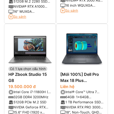
NVIDIA® RTX 3000 Ada
24MB)
512GB M.2 2280 SSD
8GB
16 inch WQUXGA
PCIe® NVMe®, PCIe®
NVIDIA® RTX A1000
(3840x2400) OLED
So sánh
4.0
Laptop GPU 4GB
16" WUXGA
100% DCI-P3 60Hz SDR
GDDR6 35W
(1920x1200) IPS
So sánh
400nits / HDR 500nits
300nits Anti-glare 16:10
100% sRGB
Có 1 lựa chọn cấu hình
HP Zbook Studio 15
[Mới 100%] Dell Pro
G8
Max 18 Plus
19.500.000 đ
MB18250
Liên hệ
Intel Core i7-11800H (8
Intel® Core™ Ultra 7
nhân 16 luồng, 2.50Ghz
processor 265HX, 55W
32GB DDR4 3200MHz
64GB: 1x64GB
up to 4.80Ghz, 24MB
vPro
6400MTs CAMM2 Dual
512GB PCIe M.2 SSD
1 TB Performance SSD,
Cache)
Channel, non-ECC
SED Ready
NVIDIA Geforce RTX
NVIDIA RTX PRO 3000
3070 8G GDDR6
Blackwell 12GB GDDR7
15.6" FHD (1920 x
18", Non-Touch, QHD+,