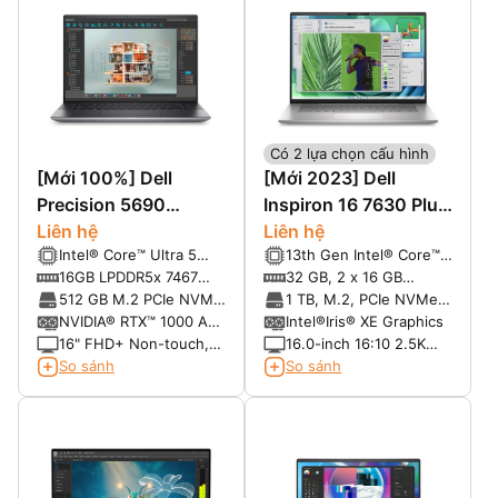
Có 2 lựa chọn cấu hình
[Mới 100%] Dell
[Mới 2023] Dell
Precision 5690
Inspiron 16 7630 Plus
Workstation (2024)
Liên hệ
(2023)
Liên hệ
Intel® Core™ Ultra 5
13th Gen Intel® Core™
135H vPro® Enterprise
i7-13700H (24 MB
16GB LPDDR5x 7467
32 GB, 2 x 16 GB
(18 MB cache, 14 cores,
cache, 14 cores, 20
MT/s
onmain , DDR5 , 4800
512 GB M.2 PCIe NVMe
1 TB, M.2, PCIe NVMe,
18 threads, up to 4.6
threads, up to 5.00
MT/s
Gen 4 2280 SSD, Class
SSD
NVIDIA® RTX™ 1000 Ada
Intel®Iris® XE Graphics
GHz, 45W)
GHz Turbo)
40
6GB GDDR6
16" FHD+ Non-touch,
16.0-inch 16:10 2.5K
1920 x 1200, 60Hz, 500
(2560x1600) Anti-Glare
So sánh
So sánh
nits, IPS, 100% DCI-P3,
300nits WVA Display w/
Low Blue Light, IR
ComfortView Plus
Camera and Mic
Support, 120Hz