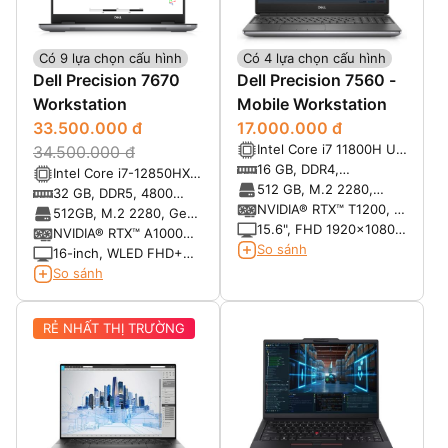
Có 9 lựa chọn cấu hình
Có 4 lựa chọn cấu hình
Dell Precision 7670
Dell Precision 7560 -
Workstation
Mobile Workstation
33.500.000 đ
17.000.000 đ
Intel Core i7 11800H Up
34.500.000 đ
To 4.6GHz (8 Cores
16 GB, DDR4,
Intel Core i7-12850HX
24MB Cache)
3200MHz, Non-ECC,
512 GB, M.2 2280,
(25 MB cache, 24
32 GB, DDR5, 4800
SODIMM
Gen3 PCIe x4 NVMe,
NVIDIA® RTX™ T1200, 4
threads, 16 cores, 2.10
MHz
512GB, M.2 2280, Gen
SSD, Class 40
GB GDDR6
15.6", FHD 1920x1080,
GHz to 4.80 GHz, vPro)
4 PCIe x4 NVMe, SSD
NVIDIA® RTX™ A1000
60Hz, Non-Touch, Anti-
So sánh
4GB GDDR6
16-inch, WLED FHD+
Glare, 500 nit, 100%
1920 x 1200 , 60 Hz,
So sánh
DCI-P3, IR Cam/Mic,
Anti-Glare, Non-Touch ,
WLAN
99% DCIP3, 500 nits
RẺ NHẤT THỊ TRƯỜNG