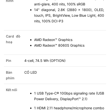
hình
anti-glare, 400 nits, 100% sRGB
14" diagonal, 2.8K (2880 x 1800), OLED,
touch, IPS, BrightView, Low Blue Light, 400
nits, 100% DCI-P3
Card đồ
AMD Radeon™ Graphics
hoạ
AMD Radeon™ 8060S Graphics
Pin
4-cell, 74.5 Wh (OPTION)
Bàn
CÓ LED
phím
Kết nối
1 USB Type-C® 10Gbps signaling rate (USB
Power Delivery, DisplayPort™ 2.1)
1 HDMI 2.11 headphone/microphone combo