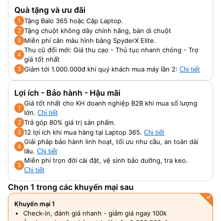
nits, 100% sRGB
Quà tặng và ưu đãi
Tặng Balo 365 hoặc Cặp Laptop.
1
Tặng chuột không dây chính hãng, bàn di chuột
2
Miễn phí cân màu hình bằng SpyderX Elite.
3
Thu cũ đổi mới: Giá thu cao - Thủ tục nhanh chóng - Trợ
4
giá tốt nhất
Giảm tới 1.000.000đ khi quý khách mua máy lần 2:
5
Chi tiết
Lợi ích - Bảo hành - Hậu mãi
Giá tốt nhất cho KH doanh nghiệp B2B khi mua số lượng
1
lớn.
Chi tiết
Trả góp 80% giá trị sản phẩm.
2
12 lợi ích khi mua hàng tại Laptop 365.
3
Chi tiết
Giải pháp bảo hành linh hoạt, tối ưu nhu cầu, an toàn dài
4
lâu.
Chi tiết
Miễn phí trọn đời cài đặt, vệ sinh bảo dưỡng, tra keo.
5
Chi tiết
Chọn 1 trong các khuyến mại sau
Khuyến mại 1
Check-in, đánh giá nhanh - giảm giá ngay 100k