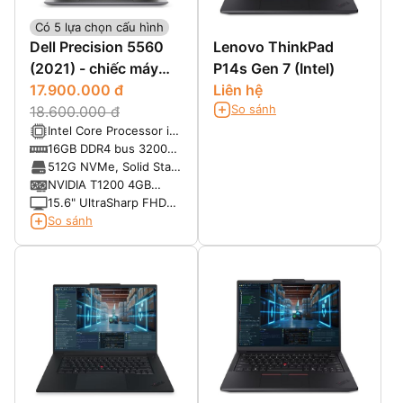
Có 5 lựa chọn cấu hình
Dell Precision 5560
Lenovo ThinkPad
(2021) - chiếc máy
P14s Gen 7 (Intel)
trạm cấu hình khủng,
17.900.000 đ
Liên hệ
So sánh
phong cách doanh
18.600.000 đ
Intel Core Processor i7-
nhân
11800H (8 Core, 24MB
16GB DDR4 bus 3200
Cache, 2.40 GHz to
MHz Non-ECC,
512G NVMe, Solid State
4.60 GHz, 45W)
SODIMM (Nâng cấp tối
Drive (Nâng cấp tối đa
NVIDIA T1200 4GB
đa 64GB)
2TBx2)
GDDR6
15.6" UltraSharp FHD+,
1920x1200,AG,NT,
So sánh
w/Prem Panel Guar,
100% sRGB