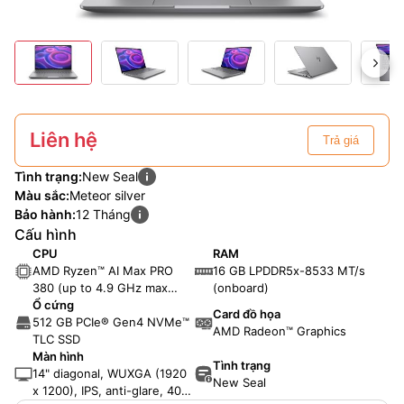
Liên hệ
Trả giá
Tình trạng:
New Seal
Màu sắc:
Meteor silver
Bảo hành:
12 Tháng
Cấu hình
CPU
RAM
AMD Ryzen™ AI Max PRO
16 GB LPDDR5x-8533 MT/s
380 (up to 4.9 GHz max
(onboard)
boost clock, 16 MB L3
Ổ cứng
Card đồ họa
cache, 6 cores, 12 threads)
512 GB PCIe® Gen4 NVMe™
AMD Radeon™ Graphics
TLC SSD
Màn hình
Tình trạng
14" diagonal, WUXGA (1920
New Seal
x 1200), IPS, anti-glare, 400