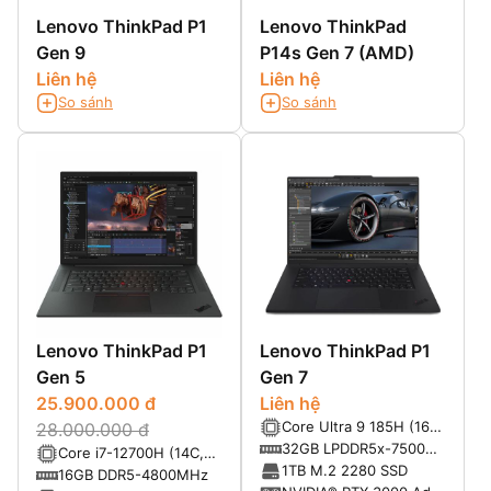
Lenovo ThinkPad P1
Lenovo ThinkPad
Gen 9
P14s Gen 7 (AMD)
Liên hệ
Liên hệ
So sánh
So sánh
Lenovo ThinkPad P1
Lenovo ThinkPad P1
Gen 5
Gen 7
25.900.000 đ
Liên hệ
Core Ultra 9 185H (16C,
28.000.000 đ
22T, up to 5.1GHz,
32GB LPDDR5x-7500
Core i7-12700H (14C,
24MB Intel® Smart
MT/s
1TB M.2 2280 SSD
20T, up to 4.7GHz,
16GB DDR5-4800MHz
Cache)