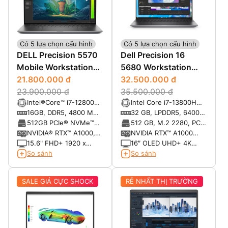
Có 5 lựa chọn cấu hình
Có 5 lựa chọn cấu hình
DELL Precision 5570
Dell Precision 16
Mobile Workstation
5680 Workstation
(2022)
21.800.000 đ
(2023)
32.500.000 đ
23.900.000 đ
35.500.000 đ
Intel®Core™ i7-12800H
Intel Core i7-13800H
vPro Essentials (24 MB
(14 cores, 20 threads,
16GB, DDR5, 4800 MHz
32 GB, LPDDR5, 6400
cache, 14 cores, 20
Upto 5.2GHz, 24MB
(Max 64GB)
MT/s, integrated, dual-
512GB PCIe® NVMe™
512 GB, M.2 2280, PCIe
threads, 2.40 GHz to
cache)
channel
M.2 SSD, M.2 2280,
NVMe Gen 4, SSD,
NVIDIA® RTX™ A1000,
NVIDIA RTX™ A1000
4.80 GHz, 45W)
Gen 4 PCIe x4 NVMe
Class 40
4GB DDR6
laptop, 6GB DDR6
15.6" FHD+ 1920 x
16″ OLED UHD+ 4K
1200, 60Hz, 500 nits,
(3840*2400), 60 Hz,
So sánh
So sánh
non-touch,w/Prem
Anti-Glare,
Panel Guar, 100% sRGB,
Touchscreen, 100%
SALE GIÁ CỰC SHOCK
RẺ NHẤT THỊ TRƯỜNG
Low BL w/ IR Cam
AdobeRGB, 99% DCIP3,
400 Nits