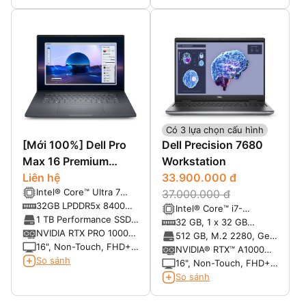
2880×1800, 60Hz, 400
Nit, DCI-P3 100%, Anti-
Reflection, VESA HDR
TB 500
Có 3 lựa chọn cấu hình
[Mới 100%] Dell Pro
Dell Precision 7680
Max 16 Premium
Workstation
MA16250
Liên hệ
33.900.000 đ
Intel® Core™ Ultra 7
37.000.000 đ
265H, vPro® Enterprise
32GB LPDDR5x 8400
Intel® Core™ i7-
(13 TOPS NPU, 16
MT/s
1 TB Performance SSD,
13850HX, vPro® (20
32 GB, 1 x 32 GB
cores, 16 threads, up to
SED Ready
NVIDIA RTX PRO 1000
cores, up to 5.3 GHz
5600MT/s CAMM, non-
512 GB, M.2 2280, Gen
5.30 GHz, 45W)
Blackwell 8GB GDDR7
16", Non-Touch, FHD+
Turbo, 55 W)
ECC (tối đa 128GB)
4 PCIe NVMe, SSD
NVIDIA® RTX™ A1000
1920 x 1200, VRR
So sánh
6GB GDDR6
16", Non-Touch, FHD+,
120Hz, 500 Nit, DCI-P3
WLED, WVA, Anti-Glare,
So sánh
100%, Anti-Glare, 8MP
500 nits, 100% DCI-P3,
RGB + IR
RGB Cam, mic