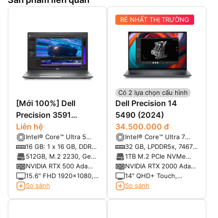
RẺ NHẤT THỊ TRƯỜNG
Có 2 lựa chọn cấu hình
[Mới 100%] Dell
Dell Precision 14
Precision 3591
5490 (2024)
(2024)
Liên hệ
34.500.000 đ
Intel® Core™ Ultra 5
Intel® Core™ Ultra 7
135H vPro® Enterprise
165H vPro® Enterprise
16 GB: 1 x 16 GB, DDR5,
32 GB, LPDDR5x, 7467
(18 MB cache, 14 cores,
(24 MB cache, 16
5600 MT/s, non-ECC
MT/s, dual-channel
512GB, M.2 2230, Gen4
1TB M.2 PCIe NVMe
18 threads, up to 4.6
cores, 22 threads, up
(onboard)
PCIe NVMe, SSD, Class
Gen 4 2280 SSD, Class
NVIDIA RTX 500 Ada
NVIDIA RTX 2000 Ada
GHz, 45W)
to 5.0 GHz, 45W)
35
40
Generation, 4 GB
8GB GDDR6
15.6" FHD 1920x1080,
14″ QHD+ Touch,
GDDR6
60Hz, 250 nits, Non-
2560x1600, 60Hz, 500
So sánh
So sánh
Touch, FHD HDR IR
nits WLED, 100% sRGB,
Camera, Mic, WLAN
Low Blue Light