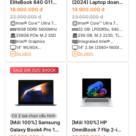
EliteBook 640 G11
(2024) Laptop doanh
(2024)
18.900.000 đ
nhân cao cấp
19.900.000 đ
22.000.000 đ
23.000.000 đ
Intel® Core™ Ultra 7
Intel® Core™ Ultra 7
155U vPro (12-Core,
165U, vPRO (12MB
16GB DDR5 5600MHz
32 GB: LPDDR5x, 6400
14-Thread, 12MB
cache, 12 cores, 14
MT/s (onboard)
256GB PCIe M.2 SSD
256 GB, M.2 2230, TLC
Cache, up to 4.8GHz
threads, up to 4.9 GHz
PCIe Gen 4 NVMe, SSD
Intel® Graphics
Integrated Intel®
Max Turbo Frequency)
Max Turbo)
Graphics
14” WUXGA
14″ 2.5K (2560x1600)
(1920*1200) IPS, Anti-
ComfortView Plus,
So sánh
So sánh
Glare, 45% NTSC, 300
Touch
nits
SALE GIÁ CỰC SHOCK
Có 2 lựa chọn cấu hình
[Mới 100%] Samsung
[Mới 100%] HP
Galaxy Book4 Pro 16
OmniBook 7 Flip 2-in-