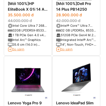
[Mới 100%]HP
[Mới 100%]Dell Pro
EliteBook X G1i 14 AI
14 Plus PB14250
(2025)
35.500.000 đ
28.900.000 đ
44.000.000 đ
42.000.000 đ
Intel Core Ultra 7 268V
Intel® Core™ Ultra 7
(2.2 GHz P-core base
268V, vPro® (48 TOPS
32GB LPDDR5X-8533
32 GB LPDDR5x, 8533
frequency, up to 5.0
NPU, 8 cores, up to 5.0
MT/s
MT/s, dual-channel
1 TB PCIe Gen 4.0 x4
512GB PCIe Gen4 M.2
GHz Max Turbo
GHz)
(onboard)
NVMe TLC SSD
SSD
Intel Arc™ Graphics
Integrated Intel® Arc™
frequency 48 NPU
graphics
35.6 cm (14.0 in)
14", Non-Touch, FHD+,
TOPS)
diagonal, WUXGA (1920
Anti-Glare, 300 nits,
So sánh
So sánh
x 1200), LCD, UWVA,
45% NTSC, FHD IR
antiglare, WLED with
Cam, 4G capable
Low Blue Light, 400
nits, Low power, 100%
sRGB 16:10 Aspect
Ratio
Lenovo Yoga Pro 9
Lenovo IdeaPad Slim