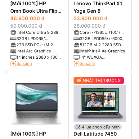
[Mới 100%] HP
Lenovo ThinkPad X1
OmniBook Ultra Flip
Yoga Gen 8
x360 14-fh0033dx
46.900.000 đ
23.900.000 đ
(2025)
50.000.000 đ
28.000.000 đ
Intel Core Ultra 9 288V
Core i7-1365U (10C /
Processor (8 lõi) - Max
12T, up to 3.9GHz,
32GB LPDDR5/
32GB LPDDR5/x-6000
Turbo Frequency: 5. 10
12MB Cache)
8533MHz
soldered memory, not
2TB SSD PCIe (M.2
512GB M.2 2280 SSD
GHz
upgradable
2280)
PCIe® NVMe®, PCIe®
Intel Arc Graphics
Intel® Iris® Xe Graphics
4.0
14 inches 2880 x 1800
14" WUXGA
pixels Tấm nền Oled
(1920x1200), Multi-
So sánh
So sánh
120 Hz Có hỗ trợ bút
touch, IPS, 500nits,
stylus
Anti-glare, 16:10,
RẺ NHẤT THỊ TRƯỜNG
1000:1, 100% sRGB
Có 4 lựa chọn cấu hình
[Mới 100%] HP
Dell Latitude 7450