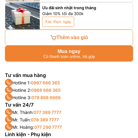
Ưu đãi sinh nhật trong tháng
Giảm 10% tối đa 300k
Xác thực ngay
Thêm vào giỏ
Mua ngay
Có thanh toán online, trả góp
Tư vấn mua hàng
Hotline 1:
0967 666 365
Hotline 2:
0968 666 365
Hotline 3:
079 868 6666
Tư vấn 24/7
Mr. Thành:
077 389 7777
Mr. Tuấn:
078 389 7777
Mr. Hoàng:
077 290 7777
Linh kiện - Phụ kiện