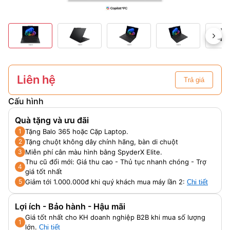
Liên hệ
Trả giá
Cấu hình
Quà tặng và ưu đãi
Tặng Balo 365 hoặc Cặp Laptop.
1
Tặng chuột không dây chính hãng, bàn di chuột
2
Miễn phí cân màu hình bằng SpyderX Elite.
3
Thu cũ đổi mới: Giá thu cao - Thủ tục nhanh chóng - Trợ
4
giá tốt nhất
Giảm tới 1.000.000đ khi quý khách mua máy lần 2:
5
Chi tiết
Lợi ích - Bảo hành - Hậu mãi
Giá tốt nhất cho KH doanh nghiệp B2B khi mua số lượng
1
lớn.
Chi tiết