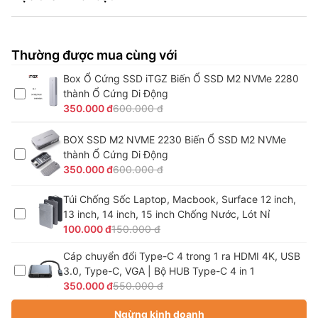
Thường được mua cùng với
Box Ổ Cứng SSD iTGZ Biến Ổ SSD M2 NVMe 2280
thành Ổ Cứng Di Động
350.000 đ
600.000 đ
BOX SSD M2 NVME 2230 Biến Ổ SSD M2 NVMe
thành Ổ Cứng Di Động
350.000 đ
600.000 đ
Túi Chống Sốc Laptop, Macbook, Surface 12 inch,
13 inch, 14 inch, 15 inch Chống Nước, Lót Nỉ
100.000 đ
150.000 đ
Cáp chuyển đổi Type-C 4 trong 1 ra HDMI 4K, USB
3.0, Type-C, VGA | Bộ HUB Type-C 4 in 1
350.000 đ
550.000 đ
Ngừng kinh doanh