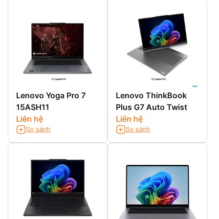
Black 1000, touch,
touchscreen
glass, X-Rite®,
Eyesafe®
Lenovo Yoga Pro 7
Lenovo ThinkBook
15ASH11
Plus G7 Auto Twist
Liên hệ
Liên hệ
So sánh
So sánh