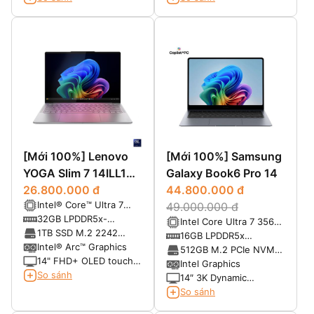
[Mới 100%] Lenovo
[Mới 100%] Samsung
YOGA Slim 7 14ILL10
Galaxy Book6 Pro 14
Aura Edition (Core
26.800.000 đ
44.800.000 đ
Intel® Core™ Ultra 7
Ultra 7 258V RAM
49.000.000 đ
258V, 3nm (8 Cores, 8
32GB LPDDR5x-
Intel Core Ultra 7 356H
32GB SSD 1TB 14
Threads, 2.2 GHz Base,
8533MHz
1TB SSD M.2 2242
(16 Cores, Up to
16GB LPDDR5x
inch FHD+ OLED
4.8 GHz Turbo, 12MB
PCIe® 4.0×4 NVMe®
Intel® Arc™ Graphics
4.7GHz)
8533MHz
512GB M.2 PCIe NVMe
Touch)
Cache, NPU AI)
14" FHD+ OLED touch
SSD
Intel Graphics
panel, 60Hz, 600nits
So sánh
14″ 3K Dynamic
HDR, 100% DCI-P3,
AMOLED 2X, Anti-
So sánh
Dolby Vision®, True
reflective display with