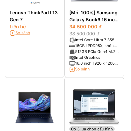
Lenovo ThinkPad L13
[Mới 100%] Samsung
Gen 7
Galaxy Book6 16 inch
Liên hệ
(2026) Copilot+ PC -
34.500.000 đ
So sánh
Core Ultra 7 355,
38.500.000 đ
Intel Core Ultra 7 355
RAM 16GB, SSD 1TB,
(8 nhân, 8 luồng, xung
16GB LPDDR5X, không
16.0" IPS WUXGA
nhịp tối đa 4.7GHz,
hỗ trợ nâng cấp
512GB PCIe Gen4 M.2
12MB Intel Smart
SSD
Intel Graphics
Cache, NPU 49 TOPS)
16.0 inch 1920 x 1200
(WUXGA) IPS, tỷ lệ
So sánh
16:10, chống chói Anti-
Glare, độ sáng 350 nits
Có 3 lựa chọn cấu hình