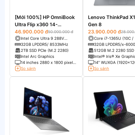
[Mới 100%] HP OmniBook
Lenovo ThinkPad X1
Ultra Flip x360 14-
Gen 8
fh0033dx (2025)
46.900.000 đ
23.900.000 đ
50.000.000 đ
28.000
Intel Core Ultra 9 288V
Core i7-1365U (10C / 
Processor (8 lõi) - Max Turbo
to 3.9GHz, 12MB Cac
32GB LPDDR5/ 8533MHz
32GB LPDDR5/x-600
Frequency: 5. 10 GHz
soldered memory, no
2TB SSD PCIe (M.2 2280)
512GB M.2 2280 SSD
upgradable
NVMe®, PCIe® 4.0
Intel Arc Graphics
Intel® Iris® Xe Graphi
14 inches 2880 x 1800 pixels
14" WUXGA (1920x12
Tấm nền Oled 120 Hz Có hỗ
Multi-touch, IPS, 500n
So sánh
So sánh
trợ bút stylus
Anti-glare, 16:10, 1000
100% sRGB