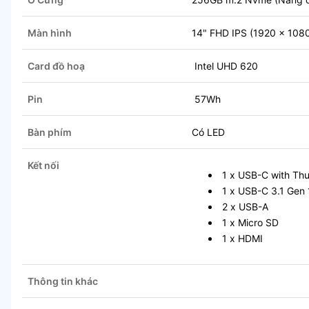
Màn hình
14" FHD IPS (1920 x 1080
Card đồ hoạ
Intel UHD 620
Pin
57Wh
Bàn phím
Có LED
Kết nối
1 x USB-C with Thu
1 x USB-C 3.1 Gen 
2 x USB-A
1 x Micro SD
1 x HDMI
Thông tin khác