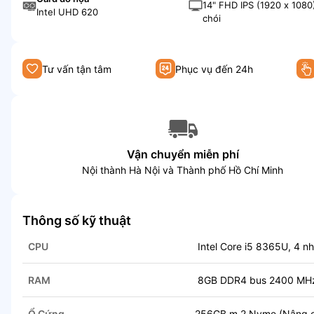
14" FHD IPS (1920 x 1080
Intel UHD 620
chói
Tư vấn tận tâm
Phục vụ đến 24h
Vận chuyển miễn phí
Nội thành Hà Nội và Thành phố Hồ Chí Minh
Thông số kỹ thuật
CPU
Intel Core i5 8365U, 4 nh
RAM
8GB DDR4 bus 2400 MH
Ổ Cứng
256GB m.2 Nvme (Nâng cấ