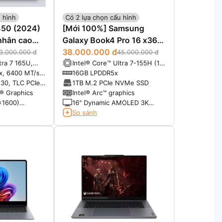
 hình
Có 2 lựa chọn cấu hình
7450 (2024)
[Mới 100%] Samsung
nhân cao
Galaxy Book4 Pro 16 x360
(2024)
38.000.000 đ
3.000.000 đ
45.000.000 đ
tra 7 165U,
Intel® Core™ Ultra 7-155H (16
he, 12 cores,
Cores, 22 Threads, 24 MB, up
x, 6400 MT/s
16GB LPDDR5x
to 4.9 GHz
to 4.8 GHz, 115W Max)
30, TLC PCIe
1TB M.2 PCIe NVMe SSD
SSD
l® Graphics
Intel® Arc™ graphics
x1600)
16" Dynamic AMOLED 3K
us, Touch
(2880 x 1800), 16:10, 120Hz,
So sánh
120% DCI-P3, S Pen included