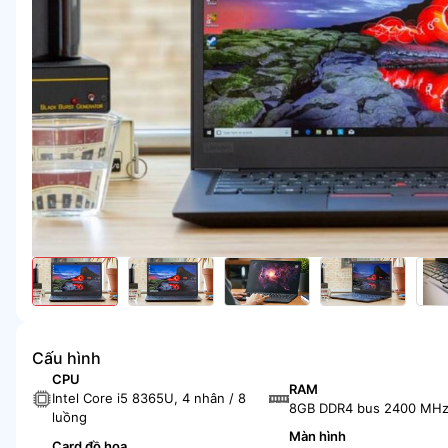
Cấu hình
CPU
RAM
Intel Core i5 8365U, 4 nhân / 8
8GB DDR4 bus 2400 MH
luồng
Màn hình
Card đồ họa