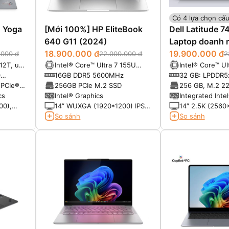
Có 4 lựa chọn cấu
 Yoga
[Mới 100%] HP EliteBook
Dell Latitude 
640 G11 (2024)
Laptop doanh 
18.900.000 đ
cấp
19.900.000 đ
.000 đ
22.000.000 đ
2
12T, up
Intel® Core™ Ultra 7 155U
Intel® Core™ Ul
he)
vPro (12-Core, 14-Thread,
vPRO (12MB cac
0
16GB DDR5 5600MHz
32 GB: LPDDR5
12MB Cache, up to 4.8GHz
14 threads, up 
t
(onboard)
 PCIe®
256GB PCIe M.2 SSD
256 GB, M.2 22
Max Turbo Frequency)
Max Turbo)
Gen 4 NVMe, 
cs
Intel® Graphics
Integrated Inte
00),
14” WUXGA (1920*1200) IPS,
14″ 2.5K (2560
its,
Anti-Glare, 45% NTSC, 300
ComfortView Pl
So sánh
So sánh
:1,
nits