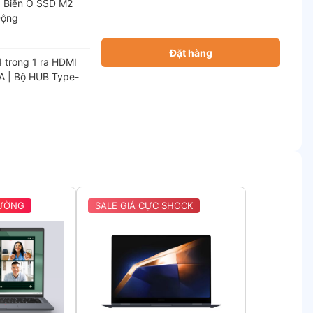
 Biến Ổ SSD M2
Động
Đặt hàng
 trong 1 ra HDMI
A | Bộ HUB Type-
RƯỜNG
SALE GIÁ CỰC SHOCK