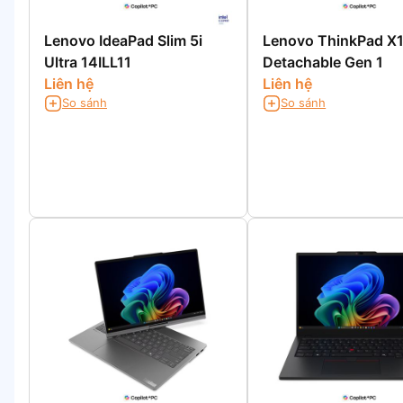
Lenovo IdeaPad Slim 5i
Lenovo ThinkPad X
Ultra 14ILL11
Detachable Gen 1
Liên hệ
Liên hệ
So sánh
So sánh