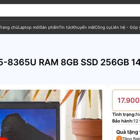
Trang chủ
Laptop mới
Sản phẩm
Tin tức
Khuyến mãi
Công cụ
Liên hệ - Góp 
i5-8365U RAM 8GB SSD 256GB 14 
17.900
Tình trạng:
N
Bảo hành:
12 
Quà tặng 
Tặng Bal
1