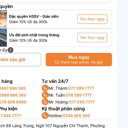
 quyền
Đặc quyền HSSV - Giáo viên
Xác thực ngay
Giảm 10% tối đa 300k
Ưu đãi sinh nhật trong tháng
Xác thực ngay
Giảm 10% tối đa 300k
h lũy
Mua ngay
hêm vào giỏ
Có thanh toán online, trả góp
 hàng
Tư vấn 24/7
0967 666 365
Mr. Thành:
077 389 7777
0968 666 365
Mr. Tuấn:
078 389 7777
079 868 6666
Mr. Hoàng:
077 290 7777
 Phụ kiện
Kỹ thuật phần cứng
7 685 7777
Hotline:
0346 365 365
ách 69 Láng Trung, Ngõ 107 Nguyễn Chí Thanh, Phường