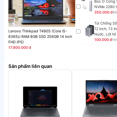
Box Ổ Cứng 
NVMe 2280 t
350.000 đ
60
Túi Chống Số
12 inch, 13 i
Lenovo Thinkpad T490S (Core i5-
Nước, Lót Nỉ
8365U RAM 8GB SSD 256GB 14 inch
100.000 đ
15
FHD IPS)
17.900.000 đ
Sản phẩm liên quan