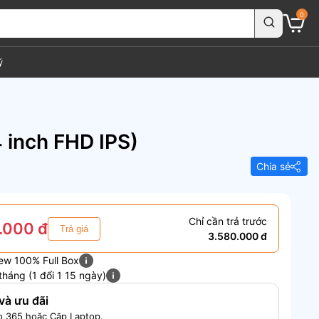
0
ý
inch FHD IPS)
Chia sẻ
Chỉ cần trả trước
.000 đ
Trả giá
3.580.000 đ
ew 100% Full Box
tháng (1 đổi 1 15 ngày)
và ưu đãi
o 365 hoặc Cặp Laptop.