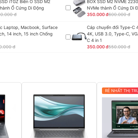
SSD iTGZ Biến Ổ SSD M2
BOX SSD M2 NVME 2230
hành Ổ Cứng Di Động
NVMe thành Ổ Cứng Di 
0.000 đ
350.000 đ
600.000 đ
c Laptop, Macbook, Surface
Cáp chuyển đổi Type-C 4
nch, 14 inch, 15 inch Chống
4K, USB 3.0, Type-C, VG
C 4 in 1
0.000 đ
350.000 đ
550.000 đ
RẺ NHẤT THỊ T