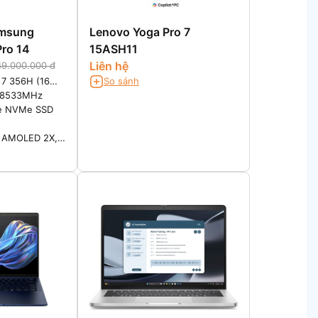
amsung
Lenovo Yoga Pro 7
ro 14
15ASH11
Liên hệ
49.000.000 đ
a 7 356H (16
So sánh
.7GHz)
 8533MHz
e NVMe SSD
c AMOLED 2X,
display with