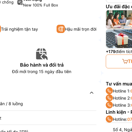
) chống
New 100% Full Box
Ưu đãi đặc
Trải nghiệm tận tay
Hậu mãi trọn đời
+179
điểm tíc
T
Bảo hành và đổi trả
Đổi mới trong 15 ngày đầu tiên
Tư vấn mua
Hotline 1:
Hotline 2:
ân / 8 luồng
Hotline 3:
Linh kiện -
z
Hotline:
07
Số 4, Ng
p tối đa 2TB)