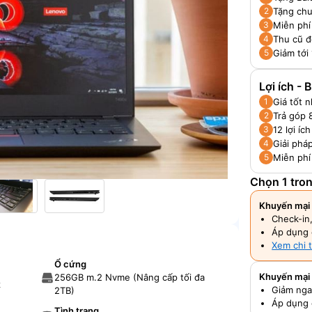
Tặng chu
2
Miễn phí
3
Thu cũ đ
4
Giảm tới
5
Lợi ích -
Giá tốt 
1
Trả góp 
2
12 lợi í
3
Giải pháp
4
Miễn phí
5
Chọn 1 tro
Khuyến mại 
Check-in
Áp dụng 
Xem chi t
Ổ cứng
Khuyến mại
256GB m.2 Nvme (Nâng cấp tối đa
z
Giảm nga
2TB)
Áp dụng 
Tình trạng