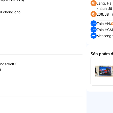
Láng, Hà 
khách để
) chống chói
266/68 Tô
Zalo HN:
Zalo HCM
Messenge
Sản phẩm 
nderbolt 3
1