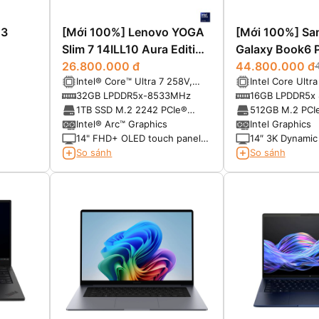
13
[Mới 100%] Lenovo YOGA
[Mới 100%] S
Slim 7 14ILL10 Aura Edition
Galaxy Book6 P
(Core Ultra 7 258V RAM
26.800.000 đ
44.800.000 đ
Intel® Core™ Ultra 7 258V,
Intel Core Ultr
32GB SSD 1TB 14 inch
3nm (8 Cores, 8 Threads, 2.2
Cores, Up to 4
32GB LPDDR5x-8533MHz
16GB LPDDR5x
FHD+ OLED Touch)
GHz Base, 4.8 GHz Turbo,
1TB SSD M.2 2242 PCIe®
512GB M.2 PCI
12MB Cache, NPU AI)
4.0×4 NVMe®
Intel® Arc™ Graphics
Intel Graphics
14" FHD+ OLED touch panel,
14″ 3K Dynami
60Hz, 600nits HDR, 100%
Anti-reflective 
So sánh
So sánh
DCI-P3, Dolby Vision®, True
touchscreen
Black 1000, touch, glass, X-
Rite®, Eyesafe®