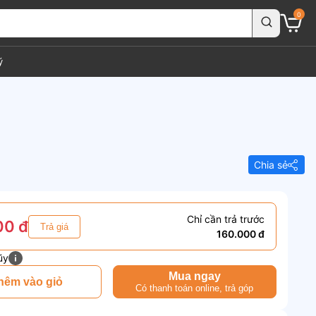
0
ý
Chia sẻ
Chỉ cần trả trước
00 đ
Trả giá
160.000 đ
ũy
Mua ngay
hêm vào giỏ
Có thanh toán online, trả góp