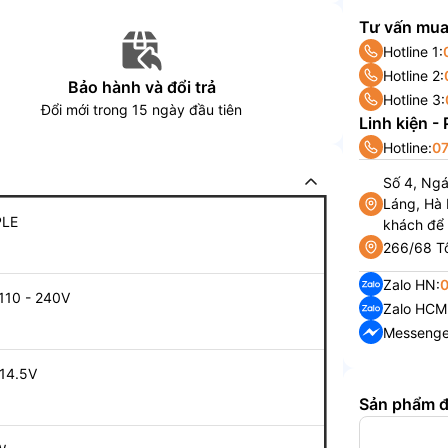
Tư vấn mua
Hotline 1:
Hotline 2:
Bảo hành và đổi trả
Hotline 3:
Đổi mới trong 15 ngày đầu tiên
Linh kiện -
Hotline:
07
Số 4, Ng
Láng, Hà 
PLE
khách để
266/68 Tô
Zalo HN:
110 - 240V
Zalo HCM
Messenge
14.5V
Sản phẩm 