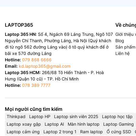
LAPTOP365
Về chúng
Laptop 365 HN:
Số 4, Ngách 69 Láng Trung, Ngõ 107
Giới thiệ
Nguyễn Chí Thanh, Phường Láng, Hà Nội (Quý khách
Blog
đi từ ngõ 562 đường Láng vào) ô tô quý khách để ở
Sản phẩm
bãi xe 570 đường Láng
Liên hệ
Hotline:
079 868 6666
Email:
kd.laptop365@gmail.com
Laptop 365 HCM:
266/68 Tô Hiến Thành - P. Hoà
Hưng (Quận 10 cũ) - TP. Hồ Chí Minh
Hotline:
078 389 7777
Mọi người cũng tìm kiếm
Thinkpad
Laptop HP
Laptop sinh viên 2025
Laptop học tập
Laptop xoay gập
Laptop AI
Màn hình laptop
Laptop Gaming
Laptop cảm ứng
Laptop 2 trong 1
Ram laptop
Ổ cứng SSD