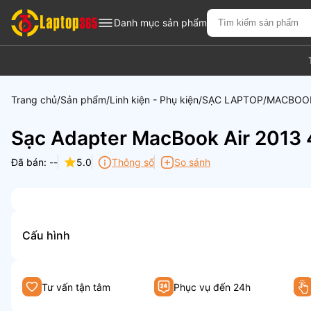
Danh mục sản phẩm
Trang chủ
Sản phẩm
Linh kiện - Phụ kiện
SẠC LAPTOP
MACBOO
Sạc Adapter MacBook Air 2013
Đã bán: --
5.0
Thông số
So sánh
Cấu hình
Tư vấn tận tâm
Phục vụ đến 24h