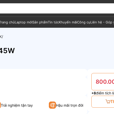
Trang chủ
Laptop mới
Sản phẩm
Tin tức
Khuyến mãi
Công cụ
Liên hệ - Góp 
K
 45W
800.0
+8
điểm tích l
T
Trải nghiệm tận tay
Hậu mãi trọn đời