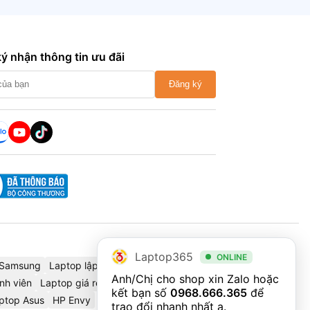
ý nhận thông tin ưu đãi
Đăng ký
Laptop365
ONLINE
Samsung
Laptop lập trình
Cáp chuyển đổi
Thinkbook
Anh/Chị cho shop xin Zalo hoặc 
nh viên
Laptop giá rẻ
Dell Precision
Dell 2025
HP Omnibook
kết bạn số 
0968.666.365
 để 
ptop Asus
HP Envy
trao đổi nhanh nhất ạ.