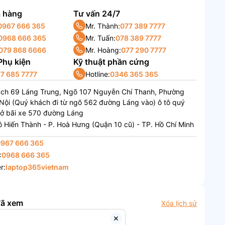
 hàng
Tư vấn 24/7
0967 666 365
Mr. Thành:
077 389 7777
0968 666 365
Mr. Tuấn:
078 389 7777
079 868 6666
Mr. Hoàng:
077 290 7777
 Phụ kiện
Kỹ thuật phần cứng
7 685 7777
Hotline:
0346 365 365
ách 69 Láng Trung, Ngõ 107 Nguyễn Chí Thanh, Phường
Nội (Quý khách đi từ ngõ 562 đường Láng vào) ô tô quý
 ở bãi xe 570 đường Láng
 Hiến Thành - P. Hoà Hưng (Quận 10 cũ) - TP. Hồ Chí Minh
0967 666 365
:
0968 666 365
r:
laptop365vietnam
đã xem
Xóa lịch sử