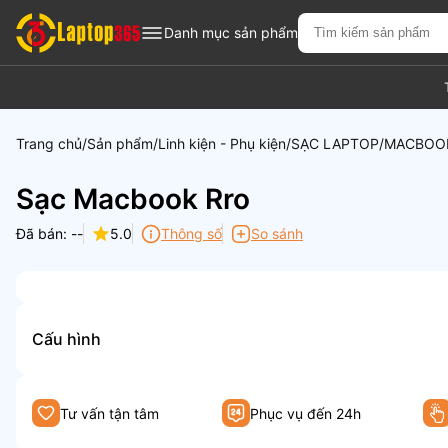
Danh mục sản phẩm
Trang chủ
Sản phẩm
Linh kiện - Phụ kiện
SẠC LAPTOP
MACBOO
Sạc Macbook Rro
Đã bán: --
5.0
Thông số
So sánh
Cấu hình
Tư vấn tận tâm
Phục vụ đến 24h