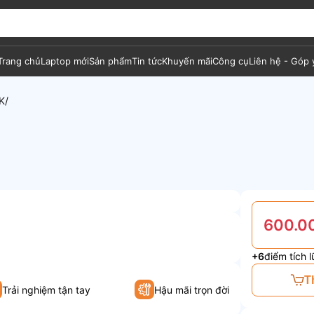
Trang chủ
Laptop mới
Sản phẩm
Tin tức
Khuyến mãi
Công cụ
Liên hệ - Góp 
K
600.0
+6
điểm tích l
T
Trải nghiệm tận tay
Hậu mãi trọn đời