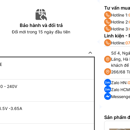
Tư vấn mua
Hotline 1:
Hotline 2:
Bảo hành và đổi trả
Hotline 3:
Đổi mới trong 15 ngày đầu tiên
Linh kiện -
Hotline:
07
Số 4, Ng
Láng, Hà 
E
khách để
266/68 Tô
Zalo HN:
10 - 240V
Zalo HCM
Messenge
6.5V -3.65A
Sản phẩm 