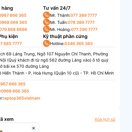
 hàng
Tư vấn 24/7
0967 666 365
Mr. Thành:
077 389 7777
0968 666 365
Mr. Tuấn:
078 389 7777
079 868 6666
Mr. Hoàng:
077 290 7777
 Phụ kiện
Kỹ thuật phần cứng
7 685 7777
Hotline:
0346 365 365
ách 69 Láng Trung, Ngõ 107 Nguyễn Chí Thanh, Phường
Nội (Quý khách đi từ ngõ 562 đường Láng vào) ô tô quý
 ở bãi xe 570 đường Láng
 Hiến Thành - P. Hoà Hưng (Quận 10 cũ) - TP. Hồ Chí Minh
0967 666 365
:
0968 666 365
r:
laptop365vietnam
đã xem
Xóa lịch sử