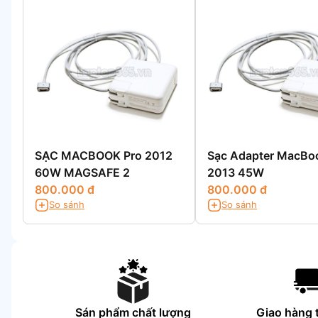
SẠC MACBOOK Pro 2012
Sạc Adapter MacBoo
60W MAGSAFE 2
2013 45W
800.000 đ
800.000 đ
So sánh
So sánh
Sán phẩm chất lượng
Giao hàng 