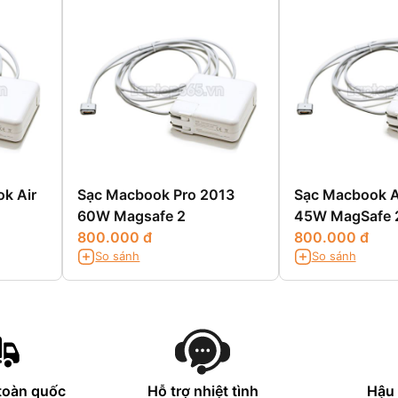
k Air
Sạc Macbook Pro 2013
Sạc Macbook A
60W Magsafe 2
45W MagSafe 
800.000 đ
800.000 đ
So sánh
So sánh
toàn quốc
Hỗ trợ nhiệt tình
Hậu 