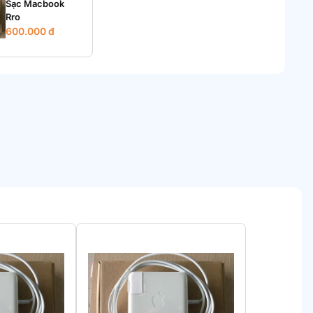
Sạc Macbook
Rro
600.000 đ