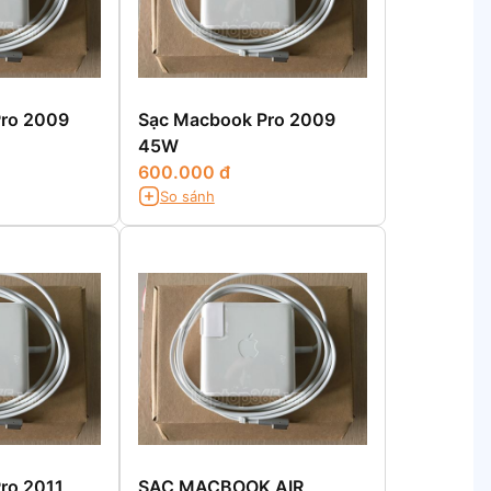
ro 2009
Sạc Macbook Pro 2009
45W
600.000 đ
So sánh
ro 2011
SẠC MACBOOK AIR