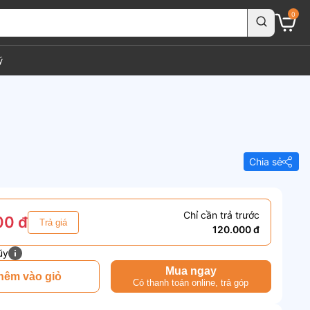
0
ý
Chia sẻ
Chỉ cần trả trước
00 đ
Trả giá
120.000 đ
ũy
Mua ngay
hêm vào giỏ
Có thanh toán online, trả góp