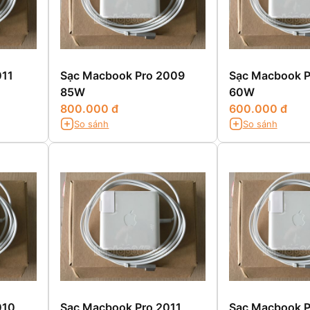
011
Sạc Macbook Pro 2009
Sạc Macbook P
85W
60W
800.000 đ
600.000 đ
So sánh
So sánh
010
Sạc Macbook Pro 2011
Sạc Macbook P