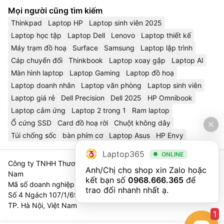
Mọi người cũng tìm kiếm
Thinkpad
Laptop HP
Laptop sinh viên 2025
Laptop học tập
Laptop Dell
Lenovo
Laptop thiết kế
Máy trạm đồ hoạ
Surface
Samsung
Laptop lập trình
Cáp chuyển đổi
Thinkbook
Laptop xoay gập
Laptop AI
Màn hình laptop
Laptop Gaming
Laptop đồ hoạ
Laptop doanh nhân
Laptop văn phòng
Laptop sinh viên
Laptop giá rẻ
Dell Precision
Dell 2025
HP Omnibook
Laptop cảm ứng
Laptop 2 trong 1
Ram laptop
Ổ cứng SSD
Card đồ hoạ rời
Chuột không dây
Túi chống sốc
bàn phím cơ
Laptop Asus
HP Envy
Laptop365
ONLINE
Công ty TNHH Thương Mại Và Dịch Vụ Công Nghệ 365 Việt
Anh/Chị cho shop xin Zalo hoặc 
Nam
kết bạn số 
0968.666.365
 để 
Mã số doanh nghiệp 0111023179 - Sở Tài Chính TP. Hà Nội cấp
trao đổi nhanh nhất ạ.
Số 4 Ngách 107/1/69 Nguyễn Chí Thanh, Tổ 3, Phường Láng,
TP. Hà Nội, Việt Nam
1