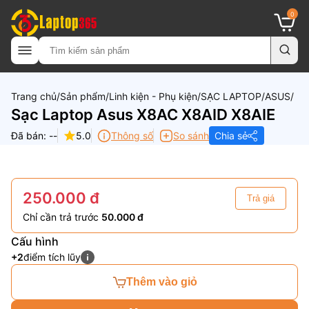
0
Trang chủ
Sản phẩm
Linh kiện - Phụ kiện
SẠC LAPTOP
ASUS
Sạc Laptop Asus X8AC X8AID X8AIE
Đã bán: --
5.0
Thông số
So sánh
Chia sẻ
250.000 đ
Trả giá
Chỉ cần trả trước
50.000 đ
Cấu hình
+2
điểm tích lũy
Thêm vào giỏ