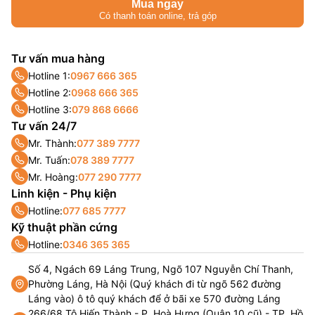
Mua ngay
Có thanh toán online, trả góp
Tư vấn mua hàng
Hotline 1:
0967 666 365
Hotline 2:
0968 666 365
Hotline 3:
079 868 6666
Tư vấn 24/7
Mr. Thành:
077 389 7777
Mr. Tuấn:
078 389 7777
Mr. Hoàng:
077 290 7777
Linh kiện - Phụ kiện
Hotline:
077 685 7777
Kỹ thuật phần cứng
Hotline:
0346 365 365
Số 4, Ngách 69 Láng Trung, Ngõ 107 Nguyễn Chí Thanh,
Phường Láng, Hà Nội (Quý khách đi từ ngõ 562 đường
Láng vào) ô tô quý khách để ở bãi xe 570 đường Láng
266/68 Tô Hiến Thành - P. Hoà Hưng (Quận 10 cũ) - TP. Hồ