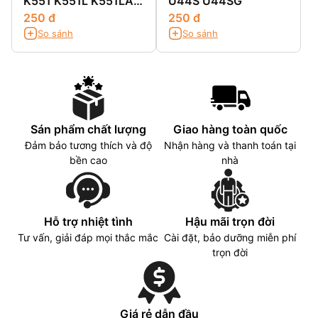
K551 K551L K551LA
U44S U44SG
K551LB K551LN
250 đ
250 đ
So sánh
So sánh
Sán phẩm chất lượng
Giao hàng toàn quốc
Đảm bảo tương thích và độ
Nhận hàng và thanh toán tại
bền cao
nhà
Hỗ trợ nhiệt tình
Hậu mãi trọn đời
Tư vấn, giải đáp mọi thắc mắc
Cài đặt, bảo dưỡng miễn phí
trọn đời
Giá rẻ dẫn đầu