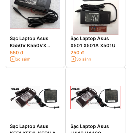
Sạc Laptop Asus
Sạc Laptop Asus
K550V K550VX
X501 X501A X501U
K550J K550JK
550 đ
250 đ
So sánh
So sánh
K550VC K550VB
Sạc Laptop Asus
Sạc Laptop Asus