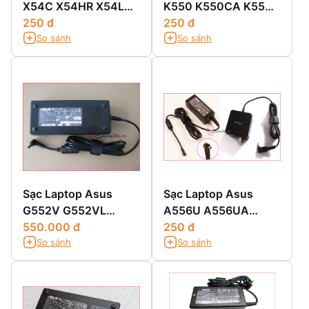
X54C X54HR X54L
K550 K550CA K550C
X54H X54 Series
250 đ
K550CC
250 đ
So sánh
So sánh
Sạc Laptop Asus
Sạc Laptop Asus
G552V G552VL
A556U A556UA
G552VW G552VX
550.000 đ
A556UB A556UF
250 đ
So sánh
So sánh
A556UJ