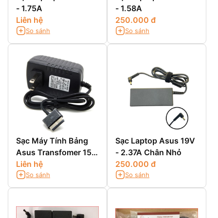
- 1.75A
- 1.58A
Liên hệ
250.000 đ
So sánh
So sánh
Sạc Máy Tính Bảng
Sạc Laptop Asus 19V
Asus Transfomer 15V
- 2.37A Chân Nhỏ
- 1.2A
Liên hệ
250.000 đ
So sánh
So sánh