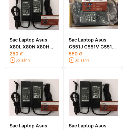
Sạc Laptop Asus
Sạc Laptop Asus
X80L X80N X80H
G551J G551V G551JK
X80LE X80A X80Z
250 đ
G551JM G551JW
550 đ
So sánh
So sánh
G551VM G551JX
Sạc Laptop Asus
Sạc Laptop Asus