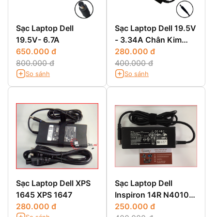
Sạc Laptop Dell
Sạc Laptop Dell 19.5V
19.5V- 6.7A
- 3.34A Chân Kim
650.000 đ
Nhỏ
280.000 đ
800.000 đ
400.000 đ
So sánh
So sánh
Sạc Laptop Dell XPS
Sạc Laptop Dell
1645 XPS 1647
Inspiron 14R N4010
280.000 đ
14R N4110 14R 5420
250.000 đ
So sánh