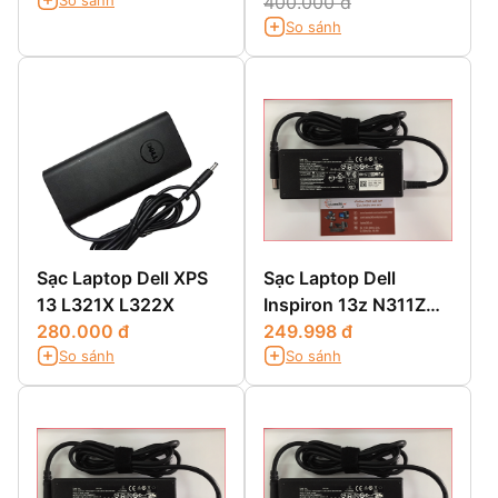
400.000 đ
So sánh
Sạc Laptop Dell XPS
Sạc Laptop Dell
13 L321X L322X
Inspiron 13z N311Z
280.000 đ
13z 5323 13z N301Z
249.998 đ
So sánh
So sánh