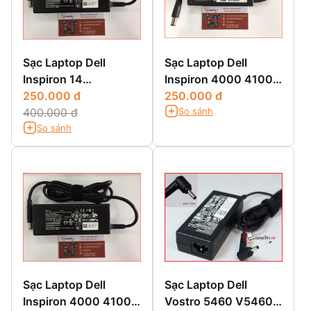
Sạc Laptop Dell
Sạc Laptop Dell
Inspiron 14
Inspiron 4000 4100
3451,3451,14 3000
250.000 đ
4150
250.000 đ
So sánh
3451,14-3451
400.000 đ
So sánh
Sạc Laptop Dell
Sạc Laptop Dell
Inspiron 4000 4100
Vostro 5460 V5460