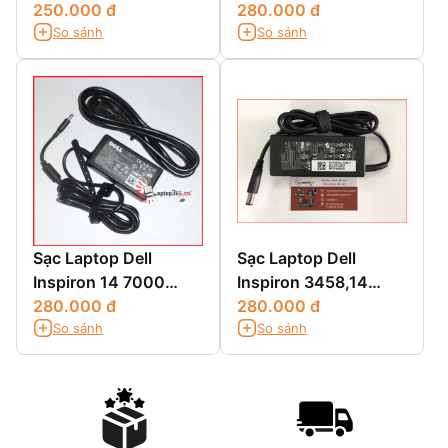
4150
250.000 đ
5470 5560
280.000 đ
So sánh
So sánh
Sạc Laptop Dell
Sạc Laptop Dell
Inspiron 14 7000
Inspiron 3458,14
7437 N7437
280.000 đ
3458,14 3000
280.000 đ
So sánh
So sánh
3458,N3458