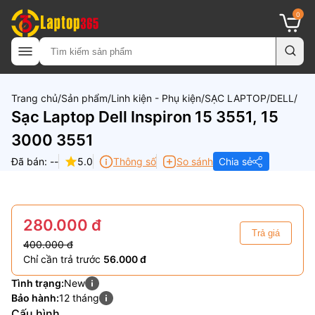
0
Trang chủ
Sản phẩm
Linh kiện - Phụ kiện
SẠC LAPTOP
DELL
Sạc Laptop Dell Inspiron 15 3551, 15
3000 3551
Đã bán: --
5.0
Thông số
So sánh
Chia sẻ
280.000 đ
Trả giá
400.000 đ
Chỉ cần trả trước
56.000 đ
Tình trạng:
New
Bảo hành:
12 tháng
Cấu hình