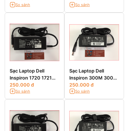
So sánh
So sánh
N7110
Sạc Laptop Dell
Sạc Laptop Dell
Inspiron 1720 1721
Inspiron 300M 3000
1749 1750 1764
250.000 đ
3200 3500 3700
250.000 đ
So sánh
So sánh
3800