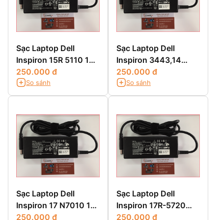
Sạc Laptop Dell
Sạc Laptop Dell
Inspiron 15R 5110 15R
Inspiron 3443,14
5520 15R SE7520 15Z
250.000 đ
3443,14 3000
250.000 đ
So sánh
So sánh
5523 15Z 1570
3443,14-3443
Sạc Laptop Dell
Sạc Laptop Dell
Inspiron 17 N7010 17
Inspiron 17R-5720
N7110
250.000 đ
17R-SE7720 17R-
250.000 đ