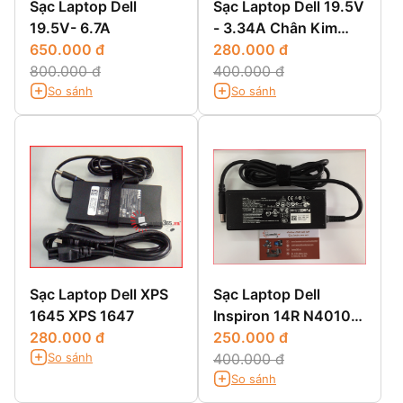
Sạc Laptop Dell
Sạc Laptop Dell 19.5V
19.5V- 6.7A
- 3.34A Chân Kim
650.000 đ
Nhỏ
280.000 đ
800.000 đ
400.000 đ
So sánh
So sánh
Sạc Laptop Dell XPS
Sạc Laptop Dell
1645 XPS 1647
Inspiron 14R N4010
280.000 đ
14R N4110 14R 5420
250.000 đ
So sánh
400.000 đ
So sánh