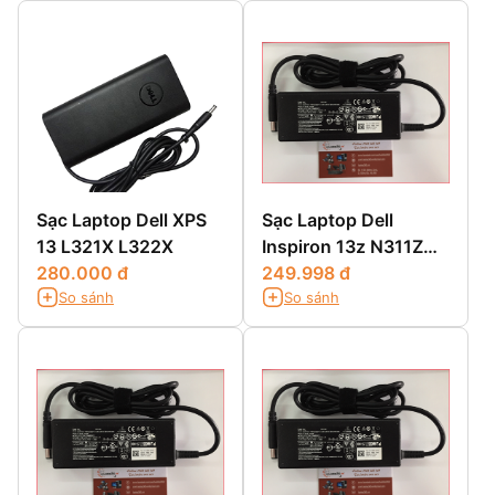
Sạc Laptop Dell XPS
Sạc Laptop Dell
13 L321X L322X
Inspiron 13z N311Z
280.000 đ
13z 5323 13z N301Z
249.998 đ
So sánh
So sánh