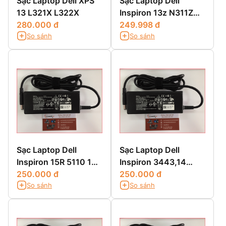
Sạc Laptop Dell XPS
Sạc Laptop Dell
13 L321X L322X
Inspiron 13z N311Z
280.000 đ
13z 5323 13z N301Z
249.998 đ
So sánh
So sánh
Sạc Laptop Dell
Sạc Laptop Dell
Inspiron 15R 5110 15R
Inspiron 3443,14
5520 15R SE7520 15Z
250.000 đ
3443,14 3000
250.000 đ
So sánh
So sánh
5523 15Z 1570
3443,14-3443