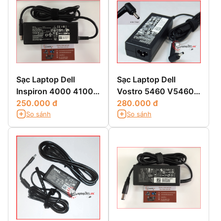
Sạc Laptop Dell
Sạc Laptop Dell
Inspiron 4000 4100
Vostro 5460 V5460
4150
250.000 đ
5470 5560
280.000 đ
So sánh
So sánh