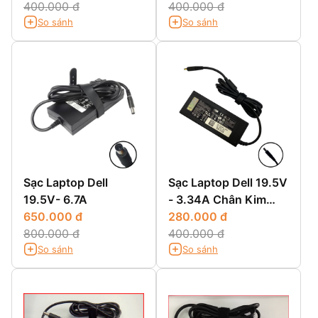
400.000 đ
400.000 đ
So sánh
So sánh
Sạc Laptop Dell
Sạc Laptop Dell 19.5V
19.5V- 6.7A
- 3.34A Chân Kim
650.000 đ
Nhỏ
280.000 đ
800.000 đ
400.000 đ
So sánh
So sánh