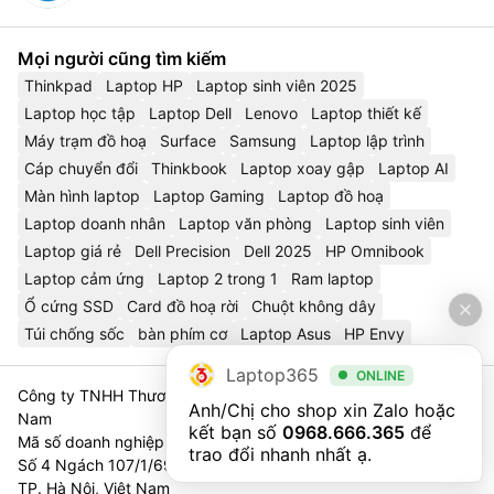
Mọi người cũng tìm kiếm
Thinkpad
Laptop HP
Laptop sinh viên 2025
Laptop học tập
Laptop Dell
Lenovo
Laptop thiết kế
Máy trạm đồ hoạ
Surface
Samsung
Laptop lập trình
Cáp chuyển đổi
Thinkbook
Laptop xoay gập
Laptop AI
Màn hình laptop
Laptop Gaming
Laptop đồ hoạ
Laptop doanh nhân
Laptop văn phòng
Laptop sinh viên
Laptop giá rẻ
Dell Precision
Dell 2025
HP Omnibook
Laptop cảm ứng
Laptop 2 trong 1
Ram laptop
Ổ cứng SSD
Card đồ hoạ rời
Chuột không dây
Túi chống sốc
bàn phím cơ
Laptop Asus
HP Envy
Laptop365
ONLINE
Công ty TNHH Thương Mại Và Dịch Vụ Công Nghệ 365 Việt
Anh/Chị cho shop xin Zalo hoặc 
Nam
kết bạn số 
0968.666.365
 để 
Mã số doanh nghiệp 0111023179 - Sở Tài Chính TP. Hà Nội cấp
trao đổi nhanh nhất ạ.
Số 4 Ngách 107/1/69 Nguyễn Chí Thanh, Tổ 3, Phường Láng,
TP. Hà Nội, Việt Nam