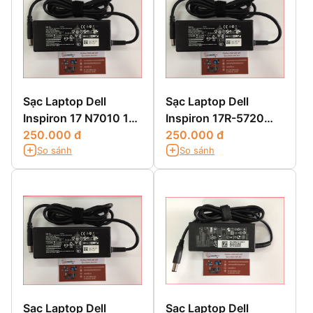
Sạc Laptop Dell
Sạc Laptop Dell
Inspiron 17 N7010 17
Inspiron 17R-5720
N7110
250.000 đ
17R-SE7720 17R-
250.000 đ
So sánh
So sánh
N7110
Sạc Laptop Dell
Sạc Laptop Dell