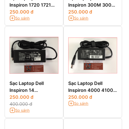
Inspiron 1720 1721
Inspiron 300M 3000
1749 1750 1764
250.000 đ
3200 3500 3700
250.000 đ
So sánh
So sánh
3800
Sạc Laptop Dell
Sạc Laptop Dell
Inspiron 14
Inspiron 4000 4100
3451,3451,14 3000
250.000 đ
4150
250.000 đ
So sánh
3451,14-3451
400.000 đ
So sánh