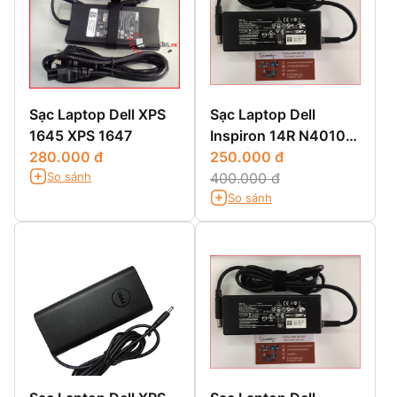
Sạc Laptop Dell XPS
Sạc Laptop Dell
1645 XPS 1647
Inspiron 14R N4010
280.000 đ
14R N4110 14R 5420
250.000 đ
So sánh
400.000 đ
So sánh