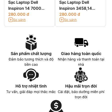
Sạc Laptop Dell
Sạc Laptop Dell
Inspiron 14 7000
Inspiron 3458,14
7437 N7437
280.000 đ
3458,14 3000
280.000 đ
So sánh
So sánh
3458,N3458
Sán phẩm chất lượng
Giao hàng toàn quốc
Đảm bảo tương thích và độ
Nhận hàng và thanh toán tại
bền cao
nhà
Hỗ trợ nhiệt tình
Hậu mãi trọn đời
Tư vấn, giải đáp mọi thắc mắc
Cài đặt, bảo dưỡng miễn phí
trọn đời