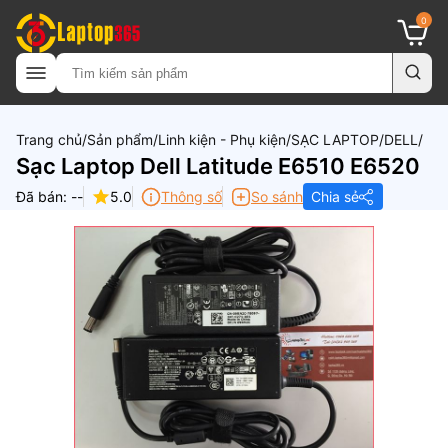
0
Trang chủ
Sản phẩm
Linh kiện - Phụ kiện
SẠC LAPTOP
DELL
Sạc Laptop Dell Latitude E6510 E6520
Đã bán: --
5.0
Thông số
So sánh
Chia sẻ