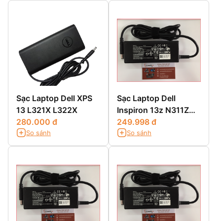
Sạc Laptop Dell XPS
Sạc Laptop Dell
13 L321X L322X
Inspiron 13z N311Z
280.000 đ
13z 5323 13z N301Z
249.998 đ
So sánh
So sánh