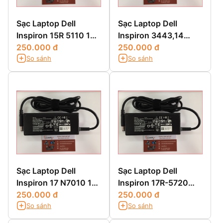
Sạc Laptop Dell
Sạc Laptop Dell
Inspiron 15R 5110 15R
Inspiron 3443,14
5520 15R SE7520 15Z
250.000 đ
3443,14 3000
250.000 đ
So sánh
So sánh
5523 15Z 1570
3443,14-3443
Sạc Laptop Dell
Sạc Laptop Dell
Inspiron 17 N7010 17
Inspiron 17R-5720
N7110
250.000 đ
17R-SE7720 17R-
250.000 đ
So sánh
So sánh
N7110