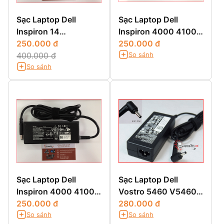
Sạc Laptop Dell
Sạc Laptop Dell
Inspiron 14
Inspiron 4000 4100
3451,3451,14 3000
250.000 đ
4150
250.000 đ
So sánh
3451,14-3451
400.000 đ
So sánh
Sạc Laptop Dell
Sạc Laptop Dell
Inspiron 4000 4100
Vostro 5460 V5460
4150
250.000 đ
5470 5560
280.000 đ
So sánh
So sánh