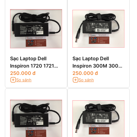
Sạc Laptop Dell
Sạc Laptop Dell
Inspiron 1720 1721
Inspiron 300M 3000
1749 1750 1764
250.000 đ
3200 3500 3700
250.000 đ
So sánh
So sánh
3800