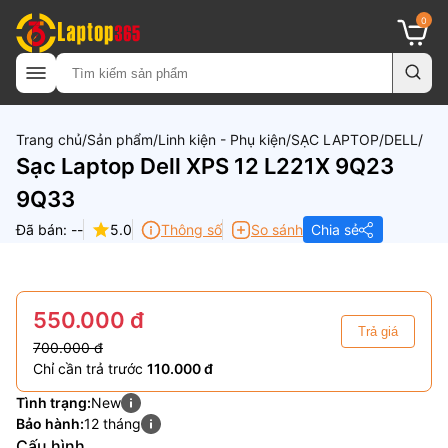
0
Trang chủ
Sản phẩm
Linh kiện - Phụ kiện
SẠC LAPTOP
DELL
Sạc Laptop Dell XPS 12 L221X 9Q23
9Q33
Đã bán: --
5.0
Thông số
So sánh
Chia sẻ
550.000 đ
Trả giá
700.000 đ
Chỉ cần trả trước
110.000 đ
Tình trạng:
New
Bảo hành:
12 tháng
Cấu hình