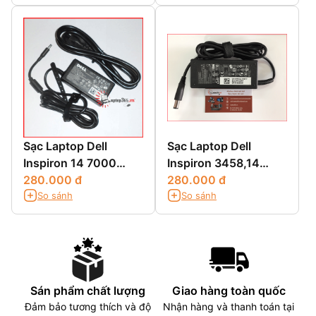
Sạc Laptop Dell
Sạc Laptop Dell
Inspiron 14 7000
Inspiron 3458,14
7437 N7437
280.000 đ
3458,14 3000
280.000 đ
So sánh
So sánh
3458,N3458
Sán phẩm chất lượng
Giao hàng toàn quốc
Đảm bảo tương thích và độ
Nhận hàng và thanh toán tại