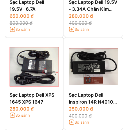
Sạc Laptop Dell
Sạc Laptop Dell 19.5V
19.5V- 6.7A
- 3.34A Chân Kim
650.000 đ
Nhỏ
280.000 đ
800.000 đ
400.000 đ
So sánh
So sánh
Sạc Laptop Dell XPS
Sạc Laptop Dell
1645 XPS 1647
Inspiron 14R N4010
280.000 đ
14R N4110 14R 5420
250.000 đ
So sánh
400.000 đ
So sánh