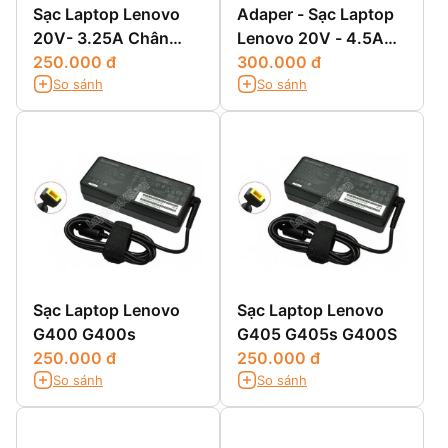
Sạc Laptop Lenovo
Adaper - Sạc Laptop
20V- 3.25A Chân
Lenovo 20V - 4.5A
Vuông
250.000 đ
Chân Vuông
300.000 đ
So sánh
So sánh
Sạc Laptop Lenovo
Sạc Laptop Lenovo
G400 G400s
G405 G405s G400S
250.000 đ
250.000 đ
So sánh
So sánh