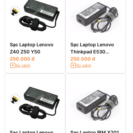
Sạc Laptop Lenovo
Sạc Laptop Lenovo
Z40 Z50 Y50
Thinkpad E530
250.000 đ
E530C E535 E545
250.000 đ
So sánh
So sánh
Sạc Laptop Lenovo
Sạc Laptop IBM X201