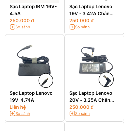
Sạc Laptop IBM 16V-
Sạc Laptop Lenovo
4.5A
19V - 3.42A Chân
250.000 đ
Thường
250.000 đ
So sánh
So sánh
Sạc Laptop Lenovo
Sạc Laptop Lenovo
19V-4.74A
20V - 3.25A Chân
Liên hệ
Thường
250.000 đ
So sánh
So sánh