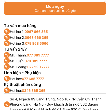
Mua ngay
Có thanh toán online, trả góp
Tư vấn mua hàng
Hotline 1:
0967 666 365
Hotline 2:
0968 666 365
Hotline 3:
079 868 6666
Tư vấn 24/7
Mr. Thành:
077 389 7777
Mr. Tuấn:
078 389 7777
Mr. Hoàng:
077 290 7777
Linh kiện - Phụ kiện
Hotline:
077 685 7777
Kỹ thuật phần cứng
Hotline:
0346 365 365
Số 4, Ngách 69 Láng Trung, Ngõ 107 Nguyễn Chí Thanh,
Phường Láng, Hà Nội (Quý khách đi từ ngõ 562 đường
Láng vào) ô tô quý khách để ở bãi xe 570 đường Láng