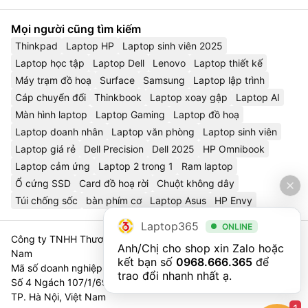
Mọi người cũng tìm kiếm
Thinkpad
Laptop HP
Laptop sinh viên 2025
Laptop học tập
Laptop Dell
Lenovo
Laptop thiết kế
Máy trạm đồ hoạ
Surface
Samsung
Laptop lập trình
Cáp chuyển đổi
Thinkbook
Laptop xoay gập
Laptop AI
Màn hình laptop
Laptop Gaming
Laptop đồ hoạ
Laptop doanh nhân
Laptop văn phòng
Laptop sinh viên
Laptop giá rẻ
Dell Precision
Dell 2025
HP Omnibook
Laptop cảm ứng
Laptop 2 trong 1
Ram laptop
Ổ cứng SSD
Card đồ hoạ rời
Chuột không dây
Túi chống sốc
bàn phím cơ
Laptop Asus
HP Envy
Laptop365
ONLINE
Công ty TNHH Thương Mại Và Dịch Vụ Công Nghệ 365 Việt
Anh/Chị cho shop xin Zalo hoặc 
Nam
kết bạn số 
0968.666.365
 để 
Mã số doanh nghiệp 0111023179 - Sở Tài Chính TP. Hà Nội cấp
trao đổi nhanh nhất ạ.
Số 4 Ngách 107/1/69 Nguyễn Chí Thanh, Tổ 3, Phường Láng,
TP. Hà Nội, Việt Nam