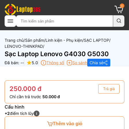
0
Trang chủ
Sản phẩm
Linh kiện - Phụ kiện
SẠC LAPTOP
LENOVO-THINKPAD
Sạc Laptop Lenovo G4030 G5030
Đã bán: --
5.0
Thông số
So sánh
Chia sẻ
250.000 đ
Trả giá
Chỉ cần trả trước
50.000 đ
Cấu hình
+2
điểm tích lũy
Thêm vào giỏ