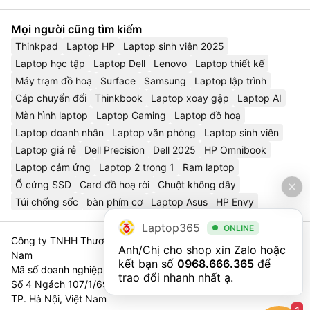
Mọi người cũng tìm kiếm
Thinkpad
Laptop HP
Laptop sinh viên 2025
Laptop học tập
Laptop Dell
Lenovo
Laptop thiết kế
Máy trạm đồ hoạ
Surface
Samsung
Laptop lập trình
Cáp chuyển đổi
Thinkbook
Laptop xoay gập
Laptop AI
Màn hình laptop
Laptop Gaming
Laptop đồ hoạ
Laptop doanh nhân
Laptop văn phòng
Laptop sinh viên
Laptop giá rẻ
Dell Precision
Dell 2025
HP Omnibook
Laptop cảm ứng
Laptop 2 trong 1
Ram laptop
Ổ cứng SSD
Card đồ hoạ rời
Chuột không dây
Túi chống sốc
bàn phím cơ
Laptop Asus
HP Envy
Laptop365
ONLINE
Công ty TNHH Thương Mại Và Dịch Vụ Công Nghệ 365 Việt
Anh/Chị cho shop xin Zalo hoặc 
Nam
kết bạn số 
0968.666.365
 để 
Mã số doanh nghiệp 0111023179 - Sở Tài Chính TP. Hà Nội cấp
trao đổi nhanh nhất ạ.
Số 4 Ngách 107/1/69 Nguyễn Chí Thanh, Tổ 3, Phường Láng,
TP. Hà Nội, Việt Nam