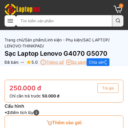
0
Trang chủ
Sản phẩm
Linh kiện - Phụ kiện
SẠC LAPTOP
LENOVO-THINKPAD
Sạc Laptop Lenovo G4070 G5070
Đã bán: --
5.0
Thông số
So sánh
Chia sẻ
250.000 đ
Trả giá
Chỉ cần trả trước
50.000 đ
Cấu hình
+2
điểm tích lũy
Thêm vào giỏ