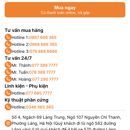
Mua ngay
Có thanh toán online, trả góp
Tư vấn mua hàng
Hotline 1:
0967 666 365
Hotline 2:
0968 666 365
Hotline 3:
079 868 6666
Tư vấn 24/7
Mr. Thành:
077 389 7777
Mr. Tuấn:
078 389 7777
Mr. Hoàng:
077 290 7777
Linh kiện - Phụ kiện
Hotline:
077 685 7777
Kỹ thuật phần cứng
Hotline:
0346 365 365
Số 4, Ngách 69 Láng Trung, Ngõ 107 Nguyễn Chí Thanh,
Phường Láng, Hà Nội (Quý khách đi từ ngõ 562 đường
Láng vào) ô tô quý khách để ở bãi xe 570 đường Láng