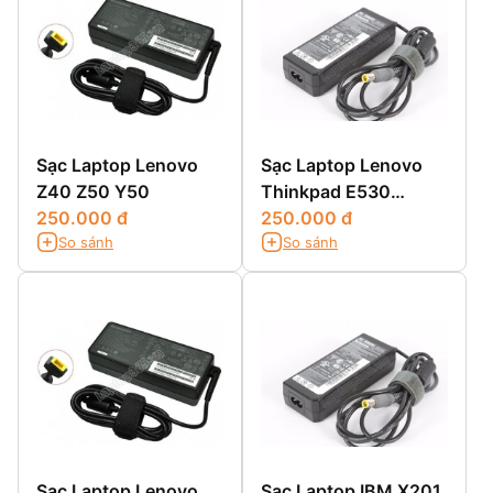
Sạc Laptop Lenovo
Sạc Laptop Lenovo
Z40 Z50 Y50
Thinkpad E530
250.000 đ
E530C E535 E545
250.000 đ
So sánh
So sánh
Sạc Laptop Lenovo
Sạc Laptop IBM X201