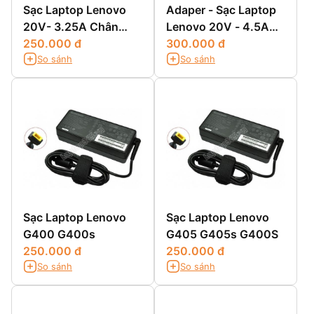
Sạc Laptop Lenovo
Adaper - Sạc Laptop
20V- 3.25A Chân
Lenovo 20V - 4.5A
Vuông
250.000 đ
Chân Vuông
300.000 đ
So sánh
So sánh
Sạc Laptop Lenovo
Sạc Laptop Lenovo
G400 G400s
G405 G405s G400S
250.000 đ
250.000 đ
So sánh
So sánh