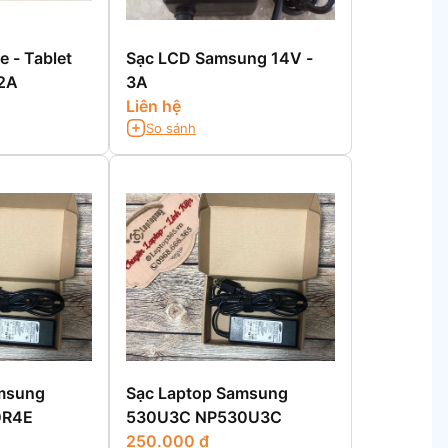
 - Tablet
Sạc LCD Samsung 14V -
2A
3A
Liên hệ
So sánh
msung
Sạc Laptop Samsung
0R4E
530U3C NP530U3C
250.000 đ