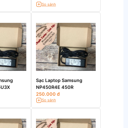
So sánh
msung
Sạc Laptop Samsung
5U3X
NP450R4E 450R
250.000 đ
So sánh