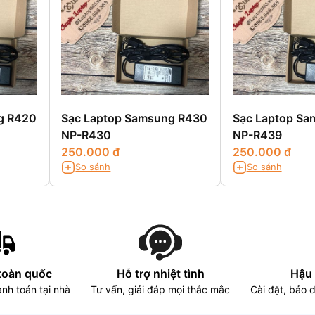
g R420
Sạc Laptop Samsung R430
Sạc Laptop Sa
NP-R430
NP-R439
250.000 đ
250.000 đ
So sánh
So sánh
toàn quốc
Hỗ trợ nhiệt tình
Hậu 
nh toán tại nhà
Tư vấn, giải đáp mọi thắc mắc
Cài đặt, bảo 