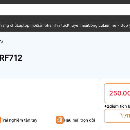
Trang chủ
Laptop mới
Sản phẩm
Tin tức
Khuyến mãi
Công cụ
Liên hệ - Góp 
G
RF712
250.0
+2
điểm tích l
T
Trải nghiệm tận tay
Hậu mãi trọn đời