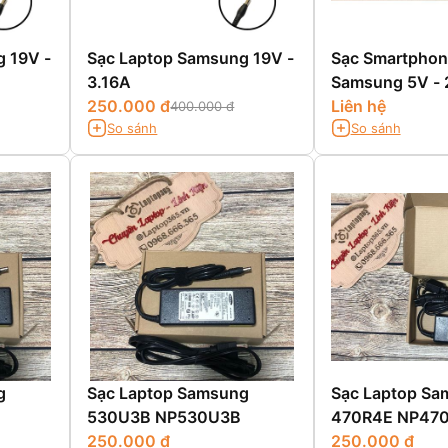
 19V -
Sạc Laptop Samsung 19V -
Sạc Smartphone
3.16A
Samsung 5V - 
250.000 đ
Liên hệ
400.000 đ
So sánh
So sánh
g
Sạc Laptop Samsung
Sạc Laptop Sa
530U3B NP530U3B
470R4E NP47
250.000 đ
250.000 đ