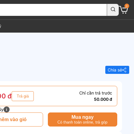
0
ý
Chia sẻ
Chỉ cần trả trước
00 đ
Trả giá
50.000 đ
ũy
Mua ngay
hêm vào giỏ
Có thanh toán online, trả góp