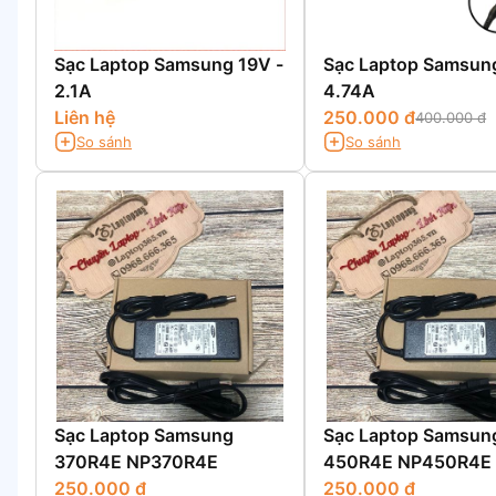
Sạc Laptop Samsung 19V -
Sạc Laptop Samsung
2.1A
4.74A
Liên hệ
250.000 đ
400.000 đ
So sánh
So sánh
Sạc Laptop Samsung
Sạc Laptop Samsun
370R4E NP370R4E
450R4E NP450R4E
250.000 đ
250.000 đ