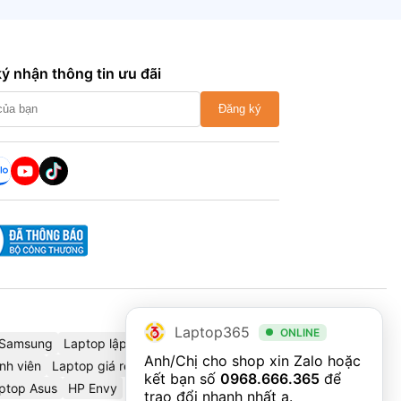
ý nhận thông tin ưu đãi
Đăng ký
Laptop365
ONLINE
Samsung
Laptop lập trình
Cáp chuyển đổi
Thinkbook
Anh/Chị cho shop xin Zalo hoặc 
nh viên
Laptop giá rẻ
Dell Precision
Dell 2025
HP Omnibook
kết bạn số 
0968.666.365
 để 
ptop Asus
HP Envy
trao đổi nhanh nhất ạ.