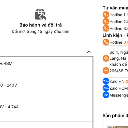
Tư vấn mua
Hotline 1:
Hotline 2:
Bảo hành và đổi trả
Hotline 3:
Đổi mới trong 15 ngày đầu tiên
Linh kiện -
Hotline:
07
Số 4, Ng
Láng, Hà 
vo-IBM
khách để
266/68 Tô
Zalo HN:
10 - 240V
Zalo HCM
Messenge
9V - 4.74A
Sản phẩm 