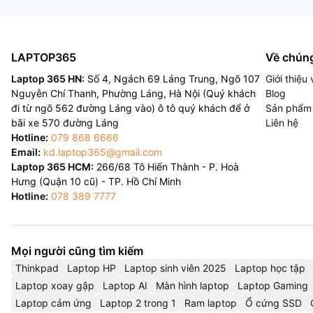
LAPTOP365
Về chúng
Laptop 365 HN:
Số 4, Ngách 69 Láng Trung, Ngõ 107
Giới thiệ
Nguyễn Chí Thanh, Phường Láng, Hà Nội (Quý khách
Blog
đi từ ngõ 562 đường Láng vào) ô tô quý khách để ở
Sản phẩm
bãi xe 570 đường Láng
Liên hệ
Hotline:
079 868 6666
Email:
kd.laptop365@gmail.com
Laptop 365 HCM:
266/68 Tô Hiến Thành - P. Hoà
Hưng (Quận 10 cũ) - TP. Hồ Chí Minh
Hotline:
078 389 7777
Mọi người cũng tìm kiếm
Thinkpad
Laptop HP
Laptop sinh viên 2025
Laptop học tập
Laptop xoay gập
Laptop AI
Màn hình laptop
Laptop Gaming
Laptop cảm ứng
Laptop 2 trong 1
Ram laptop
Ổ cứng SSD