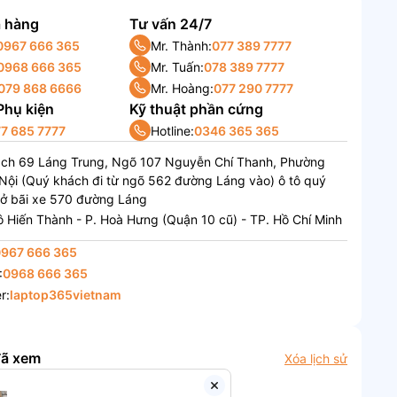
 hàng
Tư vấn 24/7
0967 666 365
Mr. Thành:
077 389 7777
0968 666 365
Mr. Tuấn:
078 389 7777
079 868 6666
Mr. Hoàng:
077 290 7777
 Phụ kiện
Kỹ thuật phần cứng
7 685 7777
Hotline:
0346 365 365
ách 69 Láng Trung, Ngõ 107 Nguyễn Chí Thanh, Phường
Nội (Quý khách đi từ ngõ 562 đường Láng vào) ô tô quý
 ở bãi xe 570 đường Láng
 Hiến Thành - P. Hoà Hưng (Quận 10 cũ) - TP. Hồ Chí Minh
0967 666 365
:
0968 666 365
r:
laptop365vietnam
đã xem
Xóa lịch sử