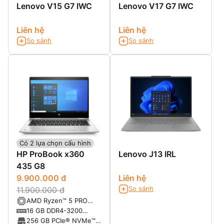
Lenovo V15 G7 IWC
Lenovo V17 G7 IWC
Liên hệ
Liên hệ
So sánh
So sánh
Có 2 lựa chọn cấu hình
HP ProBook x360
Lenovo J13 IRL
435 G8
9.900.000 đ
Liên hệ
So sánh
11.900.000 đ
AMD Ryzen™ 5 PRO
5600U with Radeon™
16 GB DDR4-3200
Graphics (2.3 GHz base
SDRAM
256 GB PCIe® NVMe™