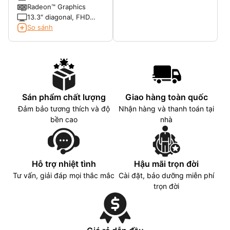
clock, up to 4.2 GHz
M.2 Value SSD TLC
Radeon™ Graphics
max boost clock, 16 MB
13.3" diagonal, FHD
L3 cache, 6 cores)
(1920 x 1080), touch,
So sánh
IPS, BrightView,
Corning® Gorilla® Glass
5, 400 nits, low power,
72% NTSC
Sán phẩm chất lượng
Giao hàng toàn quốc
Đảm bảo tương thích và độ
Nhận hàng và thanh toán tại
bền cao
nhà
Hỗ trợ nhiệt tình
Hậu mãi trọn đời
Tư vấn, giải đáp mọi thắc mắc
Cài đặt, bảo dưỡng miễn phí
trọn đời