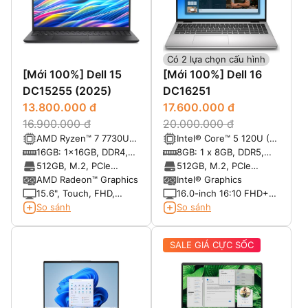
Có 2 lựa chọn cấu hình
[Mới 100%] Dell 15
[Mới 100%] Dell 16
DC15255 (2025)
DC16251
13.800.000 đ
17.600.000 đ
16.900.000 đ
20.000.000 đ
AMD Ryzen™ 7 7730U
Intel® Core™ 5 120U (10
8-core with Radeon™
cores, up to 5.0 GHz)
16GB: 1x16GB, DDR4,
8GB: 1 x 8GB, DDR5,
Graphics
3200 MT/s
5200 MT/s
512GB, M.2, PCIe
512GB, M.2, PCIe
NVMe, SSD
NVMe, SSD
AMD Radeon™ Graphics
Intel® Graphics
15.6", Touch, FHD,
16.0-inch 16:10 FHD+
60Hz, WVA, IPS, Anti-
(1920x1200) Touch
So sánh
So sánh
Glare, 250 nits
300nits WVA/IPS
Display with
SALE GIÁ CỰC SỐC
ComfortView