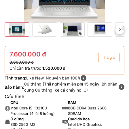
7.600.000 đ
Trả giá
8.600.000 đ
Chỉ cần trả trước
1.520.000 đ
Tình trạng:
Like New, Nguyên bản 100%
06 tháng (Trải nghiệm miễn phí 15 ngày, Bh phần
Bảo hành:
cứng 06 tháng, kể cả cháy nổ IC)
Cấu hình
CPU
RAM
Intel Core i5-10210U
8GB DDR4 Buss 2666
Processor (4 lõi 8 luồng)
SDRAM
Ổ cứng
Card đồ họa
SSD 256G M2
Intel UHD Graphics