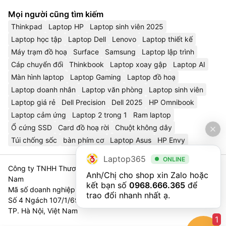
Mọi người cũng tìm kiếm
Thinkpad
Laptop HP
Laptop sinh viên 2025
Laptop học tập
Laptop Dell
Lenovo
Laptop thiết kế
Máy trạm đồ hoạ
Surface
Samsung
Laptop lập trình
Cáp chuyển đổi
Thinkbook
Laptop xoay gập
Laptop AI
Màn hình laptop
Laptop Gaming
Laptop đồ hoạ
Laptop doanh nhân
Laptop văn phòng
Laptop sinh viên
Laptop giá rẻ
Dell Precision
Dell 2025
HP Omnibook
Laptop cảm ứng
Laptop 2 trong 1
Ram laptop
Ổ cứng SSD
Card đồ hoạ rời
Chuột không dây
Túi chống sốc
bàn phím cơ
Laptop Asus
HP Envy
Laptop365
ONLINE
Công ty TNHH Thương Mại Và Dịch Vụ Công Nghệ 365 Việt
Anh/Chị cho shop xin Zalo hoặc 
Nam
kết bạn số 
0968.666.365
 để 
Mã số doanh nghiệp 0111023179 - Sở Tài Chính TP. Hà Nội cấp
trao đổi nhanh nhất ạ.
Số 4 Ngách 107/1/69 Nguyễn Chí Thanh, Tổ 3, Phường Láng,
TP. Hà Nội, Việt Nam
1