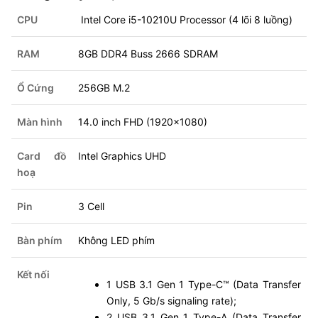
CPU
Intel Core i5-10210U Processor (4 lõi 8 luồng)
RAM
8GB DDR4 Buss 2666 SDRAM
Ổ Cứng
256GB M.2
Màn hình
14.0 inch FHD (1920x1080)
Card đồ
Intel Graphics UHD
hoạ
Pin
3 Cell
Bàn phím
Không LED phím
Kết nối
1 USB 3.1 Gen 1 Type-C™ (Data Transfer
Only, 5 Gb/s signaling rate);
2 USB 3.1 Gen 1 Type-A (Data Transfer