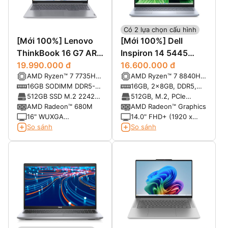
Có 2 lựa chọn cấu hình
[Mới 100%] Lenovo
[Mới 100%] Dell
ThinkBook 16 G7 ARP
Inspiron 14 5445
(9QSA) (AMD Ryzen 7
19.990.000 đ
(2024)
16.600.000 đ
AMD Ryzen™ 7 7735HS
AMD Ryzen™ 7 8840HS
7735HS, RAM 16GB,
(8C / 16T, 3.2 /
8-core/16-thread
16GB SODIMM DDR5-
16GB, 2x8GB, DDR5,
SSD 512GB, 16"
4.75GHz, 4MB L2 /
Processor with
4800 Up to 64GB
5600 MT/s
512GB SSD M.2 2242
512GB, M.2, PCIe
WUXGA)
16MB L3)
Radeon™ Graphics
PCIe 4.0x4 NVMe
NVMe, SSD
AMD Radeon™ 680M
AMD Radeon™ Graphics
16" WUXGA
14.0" FHD+ (1920 x
(1920x1200) IPS
1280), 300 nits, 100%
So sánh
So sánh
300nits Anti-glare, 45%
sRGB, ComfortView
NTSC
Plus