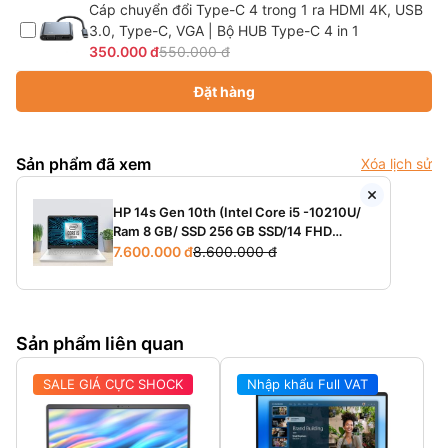
Cáp chuyển đổi Type-C 4 trong 1 ra HDMI 4K, USB
3.0, Type-C, VGA | Bộ HUB Type-C 4 in 1
350.000 đ
550.000 đ
Đặt hàng
Sản phẩm đã xem
Xóa lịch sử
HP 14s Gen 10th (Intel Core i5 -10210U/
Ram 8 GB/ SSD 256 GB SSD/14 FHD
/Windows 10)
7.600.000 đ
8.600.000 đ
Sản phẩm liên quan
SALE GIÁ CỰC SHOCK
Nhập khẩu Full VAT