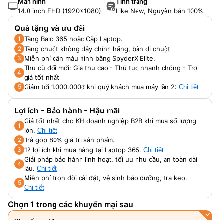
Màn hình
Tình trạng
14.0 inch FHD (1920x1080)
Like New, Nguyên bản 100%
Quà tặng và ưu đãi
Tặng Balo 365 hoặc Cặp Laptop.
1
Tặng chuột không dây chính hãng, bàn di chuột
2
Miễn phí cân màu hình bằng SpyderX Elite.
3
Thu cũ đổi mới: Giá thu cao - Thủ tục nhanh chóng - Trợ
4
giá tốt nhất
Giảm tới 1.000.000đ khi quý khách mua máy lần 2:
5
Chi tiết
Lợi ích - Bảo hành - Hậu mãi
Giá tốt nhất cho KH doanh nghiệp B2B khi mua số lượng
1
lớn.
Chi tiết
Trả góp 80% giá trị sản phẩm.
2
12 lợi ích khi mua hàng tại Laptop 365.
3
Chi tiết
Giải pháp bảo hành linh hoạt, tối ưu nhu cầu, an toàn dài
4
lâu.
Chi tiết
Miễn phí trọn đời cài đặt, vệ sinh bảo dưỡng, tra keo.
5
Chi tiết
Chọn 1 trong các khuyến mại sau