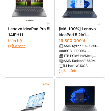
Lenovo IdeaPad Pro 5i
[Mới 100%] Lenovo
14IPH11
IdeaPad 5 2in1
Liên hệ
14AKP10 (Ryzen AI 7
19.500.000 đ
So sánh
AMD Ryzen™ AI 7 350
350, Ram 16GB SSD
(8 Cores / 16 Threads,
16GB LPDDR5x-
1TB, 14 inch FHD+
Turbo 5.0 GHz )
7500MHz (onboard)
1TB PCIe® NVMe®,
Touch)
PCIe® 4.0 x4
AMD Radeon™ 860M
Integrated
14 inch WUXGA
(1920x1200), Multi-
So sánh
touch, IPS, 300nits,
Glossy, 16:10,
45%NTSC, 60Hz