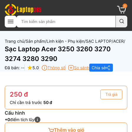
0
Trang chủ
Sản phẩm
Linh kiện - Phụ kiện
SẠC LAPTOP
ACER
Sạc Laptop Acer 3250 3260 3270
3274 3280 3290
Đã bán: --
5.0
Thông số
So sánh
Chia sẻ
250 đ
Trả giá
Chỉ cần trả trước
50 đ
Cấu hình
+0
điểm tích lũy
Thêm vào giỏ