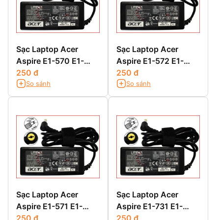
Sạc Laptop Acer
Sạc Laptop Acer
Aspire E1-570 E1-
Aspire E1-572 E1-
570G
250 đ
572G E1-572P E1-
250 đ
So sánh
So sánh
572PG
Sạc Laptop Acer
Sạc Laptop Acer
Aspire E1-571 E1-
Aspire E1-731 E1-
571G
250 đ
731G E1-732G
250 đ