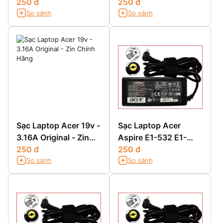
Cao
250 đ
Chính Hãng
250 đ
So sánh
So sánh
Sạc Laptop Acer 19v -
Sạc Laptop Acer
3.16A Original - Zin
Aspire E1-532 E1-
Chính Hãng
250 đ
532G E1-532P E1-
250 đ
So sánh
So sánh
532PG