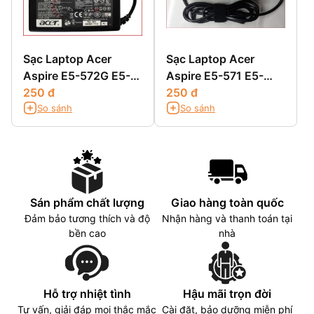
Sạc Laptop Acer
Sạc Laptop Acer
Aspire E5-572G E5-
Aspire E5-571 E5-
721 E5-731 E5-731G
250 đ
571G E5-571PG
250 đ
So sánh
So sánh
Sán phẩm chất lượng
Giao hàng toàn quốc
Đảm bảo tương thích và độ
Nhận hàng và thanh toán tại
bền cao
nhà
Hỗ trợ nhiệt tình
Hậu mãi trọn đời
Tư vấn, giải đáp mọi thắc mắc
Cài đặt, bảo dưỡng miễn phí