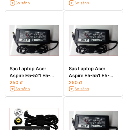
So sánh
So sánh
471PG
Sạc Laptop Acer
Sạc Laptop Acer
Aspire E5-521 E5-
Aspire E5-551 E5-
521G E5-531 E5-531G
250 đ
551G
250 đ
So sánh
So sánh