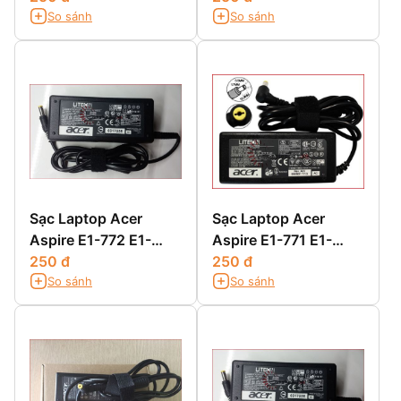
So sánh
So sánh
Sạc Laptop Acer
Sạc Laptop Acer
Aspire E1-772 E1-
Aspire E1-771 E1-
772G
250 đ
771G
250 đ
So sánh
So sánh