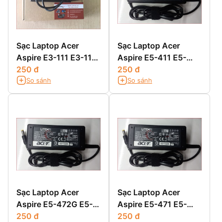
Sạc Laptop Acer
Sạc Laptop Acer
Aspire E3-111 E3-112
Aspire E5-411 E5-
E3-112M
250 đ
411G E5-421 E5-
250 đ
So sánh
So sánh
421G
Sạc Laptop Acer
Sạc Laptop Acer
Aspire E5-472G E5-
Aspire E5-471 E5-
511 E5-511G E5-511P
250 đ
471G E5-471P E5-
250 đ