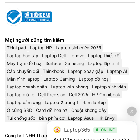
Mọi người cũng tìm kiếm
Thinkpad
Laptop HP
Laptop sinh viên 2025
Laptop học tập
Laptop Dell
Lenovo
Laptop thiết kế
Máy trạm đồ hoạ
Surface
Samsung
Laptop lập trình
Cáp chuyển đổi
Thinkbook
Laptop xoay gập
Laptop AI
Màn hình laptop
Laptop Gaming
Laptop đồ hoạ
Laptop doanh nhân
Laptop văn phòng
Laptop sinh viên
Laptop giá rẻ
Dell Precision
Dell 2025
HP Omnibook
Laptop cảm ứng
Laptop 2 trong 1
Ram laptop
Ổ cứng SSD
Card đồ hoạ rời
Chuột không dây
Túi chống sốc
bàn phím cơ
Laptop Asus
HP Envy
Laptop365
ONLINE
Công ty TNHH Thương Mại Và Dịch Vụ Công Nghệ 365 Việt
Anh/Chị cho shop xin Zalo hoặc 