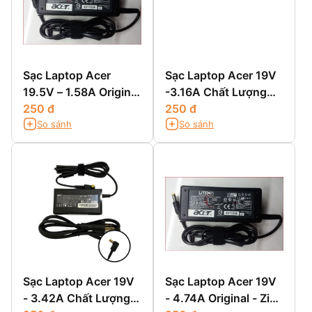
Sạc Laptop Acer
Sạc Laptop Acer 19V
19.5V – 1.58A Original
-3.16A Chất Lượng
- Zin Chính Hãng
250 đ
Cao
250 đ
So sánh
So sánh
Sạc Laptop Acer 19V
Sạc Laptop Acer 19V
- 3.42A Chất Lượng
- 4.74A Original - Zin