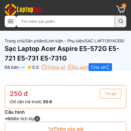
0
Trang chủ
Sản phẩm
Linh kiện - Phụ kiện
SẠC LAPTOP
ACER
Sạc Laptop Acer Aspire E5-572G E5-
721 E5-731 E5-731G
Đã bán: --
5.0
Thông số
So sánh
Chia sẻ
250 đ
Trả giá
Chỉ cần trả trước
50 đ
Cấu hình
+0
điểm tích lũy
Thêm vào giỏ