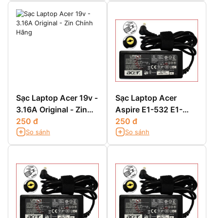
Sạc Laptop Acer 19v -
Sạc Laptop Acer
3.16A Original - Zin
Aspire E1-532 E1-
Chính Hãng
250 đ
532G E1-532P E1-
250 đ
So sánh
So sánh
532PG