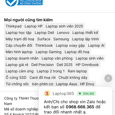
Mọi người cũng tìm kiếm
Thinkpad
Laptop HP
Laptop sinh viên 2025
Laptop học tập
Laptop Dell
Lenovo
Laptop thiết kế
Máy trạm đồ hoạ
Surface
Samsung
Laptop lập trình
Cáp chuyển đổi
Thinkbook
Laptop xoay gập
Laptop AI
Màn hình laptop
Laptop Gaming
Laptop đồ hoạ
Laptop doanh nhân
Laptop văn phòng
Laptop sinh viên
Laptop giá rẻ
Dell Precision
Dell 2025
HP Omnibook
Laptop cảm ứng
Laptop 2 trong 1
Ram laptop
Ổ cứng SSD
Card đồ hoạ rời
Chuột không dây
Túi chống sốc
bàn phím cơ
Laptop Asus
HP Envy
Laptop365
ONLINE
Công ty TNHH Thương Mại Và Dịch Vụ Công Nghệ 365 Việt
Anh/Chị cho shop xin Zalo hoặc 
Nam
kết bạn số 
0968.666.365
 để 
Mã số doanh nghiệp 0111023179 - Sở Tài Chính TP. Hà Nội cấp
trao đổi nhanh nhất ạ.
Số 4 Ngách 107/1/69 Nguyễn Chí Thanh, Tổ 3, Phường Láng,