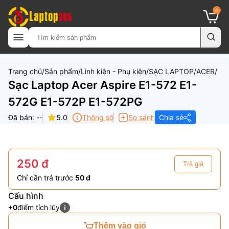
0
Trang chủ
Sản phẩm
Linh kiện - Phụ kiện
SẠC LAPTOP
ACER
Sạc Laptop Acer Aspire E1-572 E1-
572G E1-572P E1-572PG
Đã bán: --
5.0
Thông số
So sánh
Chia sẻ
250 đ
Trả giá
Chỉ cần trả trước
50 đ
Cấu hình
+0
điểm tích lũy
Thêm vào giỏ