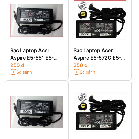
Sạc Laptop Acer
Sạc Laptop Acer
Aspire E5-551 E5-
Aspire E5-572G E5-
551G
250 đ
721 E5-731 E5-731G
250 đ
So sánh
So sánh