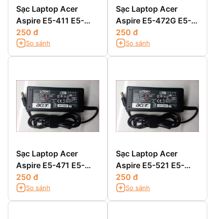
Sạc Laptop Acer
Sạc Laptop Acer
Aspire E5-411 E5-
Aspire E5-472G E5-
411G E5-421 E5-
250 đ
511 E5-511G E5-511P
250 đ
So sánh
So sánh
421G
Sạc Laptop Acer
Sạc Laptop Acer
Aspire E5-471 E5-
Aspire E5-521 E5-
471G E5-471P E5-
250 đ
521G E5-531 E5-531G
250 đ
So sánh
So sánh
471PG