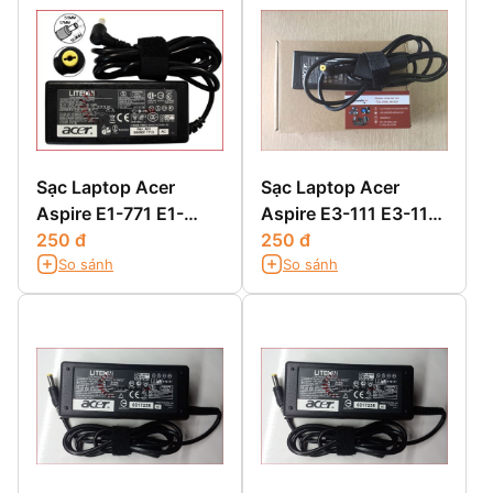
Sạc Laptop Acer
Sạc Laptop Acer
Aspire E1-771 E1-
Aspire E3-111 E3-112
771G
250 đ
E3-112M
250 đ
So sánh
So sánh