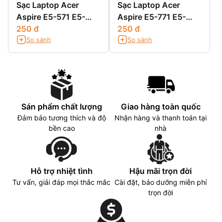
Sạc Laptop Acer
Sạc Laptop Acer
Aspire E5-571 E5-
Aspire E5-771 E5-
571G E5-571PG
250 đ
771G
250 đ
So sánh
So sánh
Sán phẩm chất lượng
Giao hàng toàn quốc
Đảm bảo tương thích và độ
Nhận hàng và thanh toán tại
bền cao
nhà
Hỗ trợ nhiệt tình
Hậu mãi trọn đời
Tư vấn, giải đáp mọi thắc mắc
Cài đặt, bảo dưỡng miễn phí
trọn đời