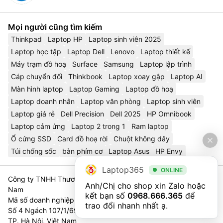
Mọi người cũng tìm kiếm
Thinkpad
Laptop HP
Laptop sinh viên 2025
Laptop học tập
Laptop Dell
Lenovo
Laptop thiết kế
Máy trạm đồ hoạ
Surface
Samsung
Laptop lập trình
Cáp chuyển đổi
Thinkbook
Laptop xoay gập
Laptop AI
Màn hình laptop
Laptop Gaming
Laptop đồ hoạ
Laptop doanh nhân
Laptop văn phòng
Laptop sinh viên
Laptop giá rẻ
Dell Precision
Dell 2025
HP Omnibook
Laptop cảm ứng
Laptop 2 trong 1
Ram laptop
Ổ cứng SSD
Card đồ hoạ rời
Chuột không dây
Túi chống sốc
bàn phím cơ
Laptop Asus
HP Envy
Laptop365
ONLINE
Công ty TNHH Thương Mại Và Dịch Vụ Công Nghệ 365 Việt
Anh/Chị cho shop xin Zalo hoặc 
Nam
kết bạn số 
0968.666.365
 để 
Mã số doanh nghiệp 0111023179 - Sở Tài Chính TP. Hà Nội cấp
trao đổi nhanh nhất ạ.
Số 4 Ngách 107/1/69 Nguyễn Chí Thanh, Tổ 3, Phường Láng,
TP. Hà Nội, Việt Nam