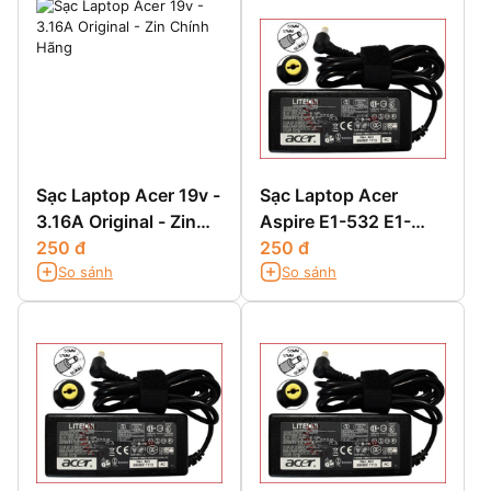
Sạc Laptop Acer 19v -
Sạc Laptop Acer
3.16A Original - Zin
Aspire E1-532 E1-
Chính Hãng
250 đ
532G E1-532P E1-
250 đ
So sánh
So sánh
532PG