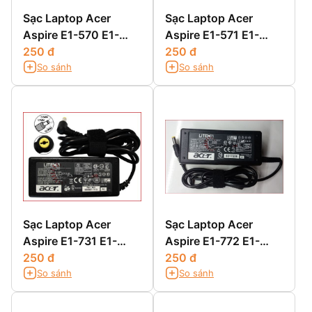
Sạc Laptop Acer
Sạc Laptop Acer
Aspire E1-570 E1-
Aspire E1-571 E1-
570G
250 đ
571G
250 đ
So sánh
So sánh
Sạc Laptop Acer
Sạc Laptop Acer
Aspire E1-731 E1-
Aspire E1-772 E1-
731G E1-732G
250 đ
772G
250 đ
So sánh
So sánh