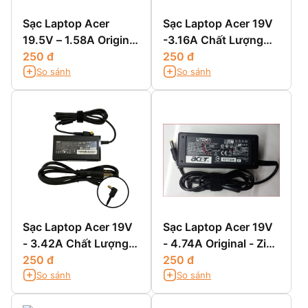
Sạc Laptop Acer
Sạc Laptop Acer 19V
19.5V – 1.58A Original
-3.16A Chất Lượng
- Zin Chính Hãng
250 đ
Cao
250 đ
So sánh
So sánh
Sạc Laptop Acer 19V
Sạc Laptop Acer 19V
- 3.42A Chất Lượng
- 4.74A Original - Zin
Cao
250 đ
Chính Hãng
250 đ
So sánh
So sánh