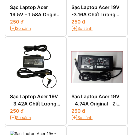
Sạc Laptop Acer
Sạc Laptop Acer 19V
19.5V – 1.58A Original
-3.16A Chất Lượng
- Zin Chính Hãng
250 đ
Cao
250 đ
So sánh
So sánh
Sạc Laptop Acer 19V
Sạc Laptop Acer 19V
- 3.42A Chất Lượng
- 4.74A Original - Zin
Cao
250 đ
Chính Hãng
250 đ
So sánh
So sánh