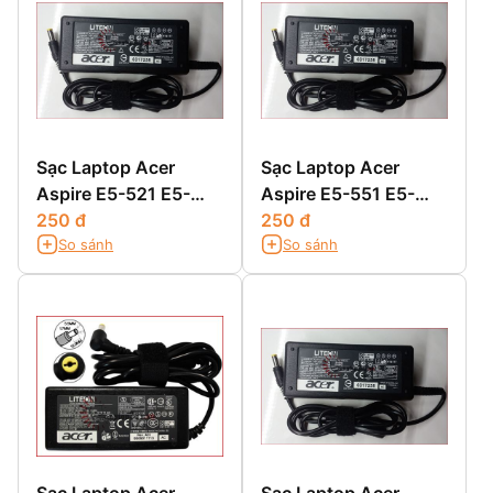
Sạc Laptop Acer
Sạc Laptop Acer
Aspire E5-521 E5-
Aspire E5-551 E5-
521G E5-531 E5-531G
250 đ
551G
250 đ
So sánh
So sánh