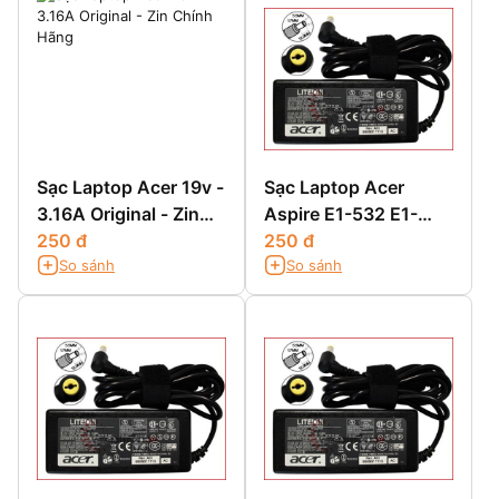
Sạc Laptop Acer 19v -
Sạc Laptop Acer
3.16A Original - Zin
Aspire E1-532 E1-
Chính Hãng
250 đ
532G E1-532P E1-
250 đ
So sánh
So sánh
532PG