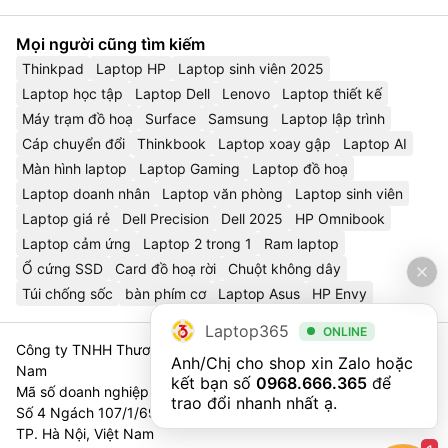
Mọi người cũng tìm kiếm
Thinkpad
Laptop HP
Laptop sinh viên 2025
Laptop học tập
Laptop Dell
Lenovo
Laptop thiết kế
Máy trạm đồ hoạ
Surface
Samsung
Laptop lập trình
Cáp chuyển đổi
Thinkbook
Laptop xoay gập
Laptop AI
Màn hình laptop
Laptop Gaming
Laptop đồ hoạ
Laptop doanh nhân
Laptop văn phòng
Laptop sinh viên
Laptop giá rẻ
Dell Precision
Dell 2025
HP Omnibook
Laptop cảm ứng
Laptop 2 trong 1
Ram laptop
Ổ cứng SSD
Card đồ hoạ rời
Chuột không dây
Túi chống sốc
bàn phím cơ
Laptop Asus
HP Envy
Laptop365
ONLINE
Công ty TNHH Thương Mại Và Dịch Vụ Công Nghệ 365 Việt
Anh/Chị cho shop xin Zalo hoặc 
Nam
kết bạn số 
0968.666.365
 để 
Mã số doanh nghiệp 0111023179 - Sở Tài Chính TP. Hà Nội cấp
trao đổi nhanh nhất ạ.
Số 4 Ngách 107/1/69 Nguyễn Chí Thanh, Tổ 3, Phường Láng,
TP. Hà Nội, Việt Nam