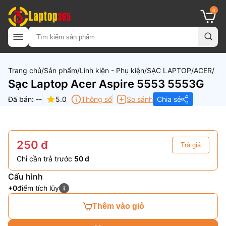
0
Trang chủ
Sản phẩm
Linh kiện - Phụ kiện
SẠC LAPTOP
ACER
Sạc Laptop Acer Aspire 5553 5553G
Đã bán: --
5.0
Thông số
So sánh
Chia sẻ
250 đ
Trả giá
Chỉ cần trả trước
50 đ
Cấu hình
+0
điểm tích lũy
Thêm vào giỏ