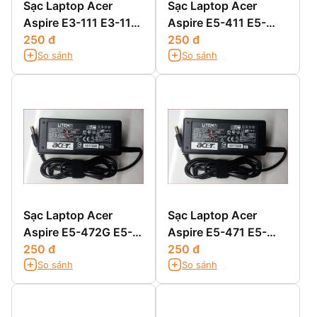
Sạc Laptop Acer
Sạc Laptop Acer
Aspire E3-111 E3-112
Aspire E5-411 E5-
E3-112M
250 đ
411G E5-421 E5-
250 đ
So sánh
So sánh
421G
Sạc Laptop Acer
Sạc Laptop Acer
Aspire E5-472G E5-
Aspire E5-471 E5-
511 E5-511G E5-511P
250 đ
471G E5-471P E5-
250 đ
So sánh
So sánh
471PG