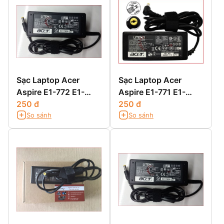
Sạc Laptop Acer
Sạc Laptop Acer
Aspire E1-772 E1-
Aspire E1-771 E1-
772G
250 đ
771G
250 đ
So sánh
So sánh