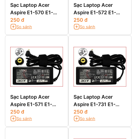
Sạc Laptop Acer
Sạc Laptop Acer
Aspire E1-570 E1-
Aspire E1-572 E1-
570G
250 đ
572G E1-572P E1-
250 đ
So sánh
So sánh
572PG
Sạc Laptop Acer
Sạc Laptop Acer
Aspire E1-571 E1-
Aspire E1-731 E1-
571G
250 đ
731G E1-732G
250 đ
So sánh
So sánh