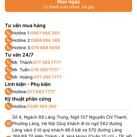
Mua ngay
Có thanh toán online, trả góp
Tư vấn mua hàng
Hotline 1:
0967 666 365
Hotline 2:
0968 666 365
Hotline 3:
079 868 6666
Tư vấn 24/7
Mr. Thành:
077 389 7777
Mr. Tuấn:
078 389 7777
Mr. Hoàng:
077 290 7777
Linh kiện - Phụ kiện
Hotline:
077 685 7777
Kỹ thuật phần cứng
Hotline:
0346 365 365
Số 4, Ngách 69 Láng Trung, Ngõ 107 Nguyễn Chí Thanh,
Phường Láng, Hà Nội (Quý khách đi từ ngõ 562 đường
Láng vào) ô tô quý khách để ở bãi xe 570 đường Láng
266/68 Tô Hiến Thành - P. Hoà Hưng (Quận 10 cũ) - TP. Hồ