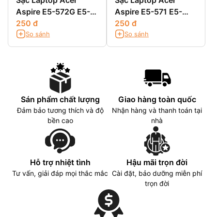
Sạc Laptop Acer
Sạc Laptop Acer
Aspire E5-572G E5-
Aspire E5-571 E5-
721 E5-731 E5-731G
250 đ
571G E5-571PG
250 đ
So sánh
So sánh
Sán phẩm chất lượng
Giao hàng toàn quốc
Đảm bảo tương thích và độ
Nhận hàng và thanh toán tại
bền cao
nhà
Hỗ trợ nhiệt tình
Hậu mãi trọn đời
Tư vấn, giải đáp mọi thắc mắc
Cài đặt, bảo dưỡng miễn phí
trọn đời